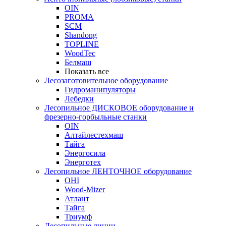
OIN
PROMA
SCM
Shandong
TOPLINE
WoodTec
Белмаш
Показать все
Лесозаготовительное оборудование
Гидроманипуляторы
Лебедки
Лесопильное ДИСКОВОЕ оборудование и
фрезерно-горбыльные станки
OIN
Алтайлестехмаш
Тайга
Энергосила
Энерготех
Лесопильное ЛЕНТОЧНОЕ оборудование
OHI
Wood-Mizer
Атлант
Тайга
Триумф
Лесопильные линии