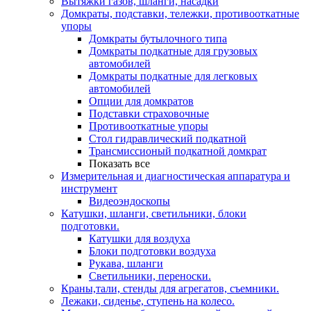
Вытяжки газов, шланги, насадки
Домкраты, подставки, тележки, противооткатные
упоры
Домкраты бутылочного типа
Домкраты подкатные для грузовых
автомобилей
Домкраты подкатные для легковых
автомобилей
Опции для домкратов
Подставки страховочные
Противооткатные упоры
Стол гидравлический подкатной
Трансмиссионый подкатной домкрат
Показать все
Измерительная и диагностическая аппаратура и
инструмент
Видеоэндоскопы
Катушки, шланги, светильники, блоки
подготовки.
Катушки для воздуха
Блоки подготовки воздуха
Рукава, шланги
Светильники, переноски.
Краны,тали, стенды для агрегатов, съемники.
Лежаки, сиденье, ступень на колесо.