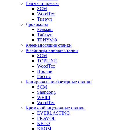
Ваймы и прессы
SCM
WoodTec
Тигруп
Дровоколы
Белмаш
Тайфун
ТРИУМФ
Клеенаносящие станки
Комбинированные станки
SCM
TOPLINE
WoodTec
Прочие
Россия
Копировально-фрезерные станки
SCM
Shandong
WEILI
WoodTec
Кромкооблицовочные станки
EVERLASTING
FRAVOL
KETO
KROM