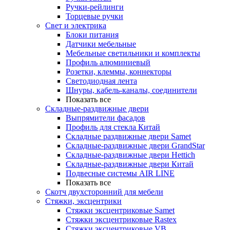
Ручки-рейлинги
Торцевые ручки
Свет и электрика
Блоки питания
Датчики мебельные
Мебельные светильники и комплекты
Профиль алюминиевый
Розетки, клеммы, коннекторы
Светодиодная лента
Шнуры, кабель-каналы, соединители
Показать все
Складные-раздвижные двери
Выпрямители фасадов
Профиль для стекла Китай
Складные раздвижные двери Samet
Складные-раздвижные двери GrandStar
Складные-раздвижные двери Hettich
Складные-раздвижные двери Китай
Подвесные системы AIR LINE
Показать все
Скотч двухсторонний для мебели
Стяжки, эксцентрики
Cтяжки эксцентриковые Samet
Стяжки эксцентриковые Rastex
Стяжки эксцентриковые VB