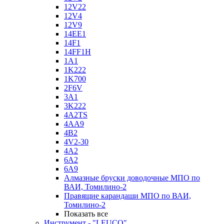
12V22
12V4
12V9
14EE1
14F1
14FF1H
1A1
1K222
1K700
2F6V
3A1
3K222
4A2TS
4AA9
4B2
4V2-30
4А2
6A2
6A9
Алмазные бруски доводочные МПО по
ВАИ, Томилино-2
Правящие карандаши МПО по ВАИ,
Томилино-2
Показать все
Инструмент - "LEUCO"