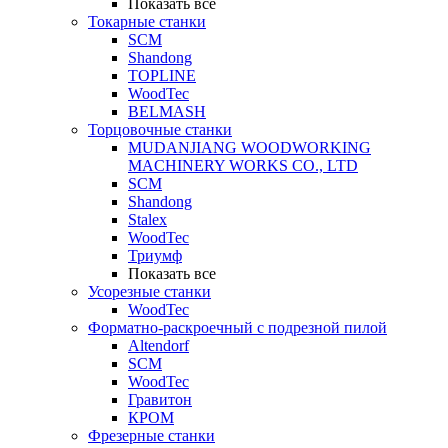
Показать все
Токарные станки
SCM
Shandong
TOPLINE
WoodTec
BELMASH
Торцовочные станки
MUDANJIANG WOODWORKING
MACHINERY WORKS CO., LTD
SCM
Shandong
Stalex
WoodTec
Триумф
Показать все
Усорезные станки
WoodTec
Форматно-раскроечный с подрезной пилой
Altendorf
SCM
WoodTec
Гравитон
КРОМ
Фрезерные станки