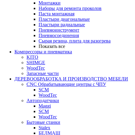
Монтажки
Наборы для ремонта проколов
Паста монтажная
Пластыри диагональные
Пластыри радиальные
Пневмоинструмент
Пневмосоединения
Сырая резина, плита для разогрева
Показать все
Компрессоры и пневматика
KITO
SHIMGE
WoodTec
Запасные части
ДЕРЕВООБРАБОТКА И ПРОИЗВОДСТВО МЕБЕЛИ
CNC Обрабатывающие центры с ЧПУ
SCM
WoodTec
Автоподатчики
Maggi
SCM
WoodTec
Бытовые станки
Stalex
БЕЛМАШ