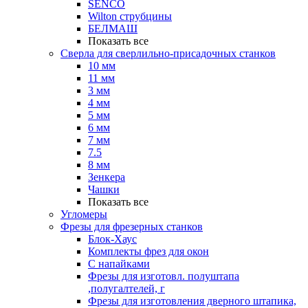
SENCO
Wilton струбцины
БЕЛМАШ
Показать все
Сверла для сверлильно-присадочных станков
10 мм
11 мм
3 мм
4 мм
5 мм
6 мм
7 мм
7.5
8 мм
Зенкера
Чашки
Показать все
Угломеры
Фрезы для фрезерных станков
Блок-Хаус
Комплекты фрез для окон
С напайками
Фрезы для изготовл. полуштапа
,полугалтелей, г
Фрезы для изготовления дверного штапика,