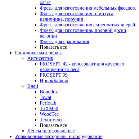
багет
Фрезы для изготовления мебельных фасадов.
Фрезы для изготовления плинтуса,
наличника, поручня
Фрезы для изготовления филенчатых дверей.
Фрезы для изготовления, половой доски,
вагонки
Фрезы для сращивания
Показать все
Расходные материалы
Антисептик
PROSEPT 42 - консервант для круглого
неокоренного леса
PROSEPT 99
ИрпакБайкал
Клей
Boundex
Jowat
Perfotak
TriXMelt
WoodTec
Техномелт
Показать все
Ленты шлифовальные
Упаковочные материалы и оборудование