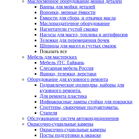
Маслосменное оборудование,мойки деталей
Ванны для мойки деталей
Воронки, мерные ёмкости
Ёмкости для сбора, и откачки масла
Маслораздаточное оборудование
Нагнетатели густой смазки
Насосы для масел, топлива и антифризов
Тележки для перемещения бочек
Шприцы для масел и густых смазок
Показать все
Мебель для мастерских
Мебель JTC Тайвань
Слесарная мебель Россия
Ящики, тележки, верстаки
Оборудование для кузовного ремонта
Гидравлические цилиндры, наборы для
кузовного ремонта.
Для ремонта пластика
Инфракрасные лампы стойки для покраски
Споттеры, сварочные полуавтоматы.
Стапеля
Обслуживание систем автокондиционеров
Окрасочно-сушильные камеры
Окрасочно-сушильные камеры
Посты подготовки к окраске