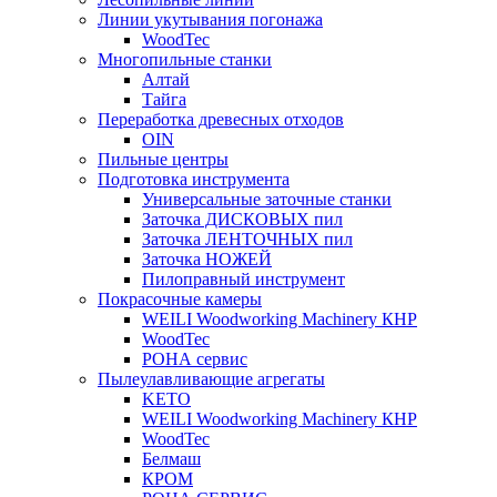
Линии укутывания погонажа
WoodTec
Многопильные станки
Алтай
Тайга
Переработка древесных отходов
OIN
Пильные центры
Подготовка инструмента
Универсальные заточные станки
Заточка ДИСКОВЫХ пил
Заточка ЛЕНТОЧНЫХ пил
Заточка НОЖЕЙ
Пилоправный инструмент
Покрасочные камеры
WEILI Woodworking Machinery КНР
WoodTec
РОНА сервис
Пылеулавливающие агрегаты
KETO
WEILI Woodworking Machinery КНР
WoodTec
Белмаш
КРОМ