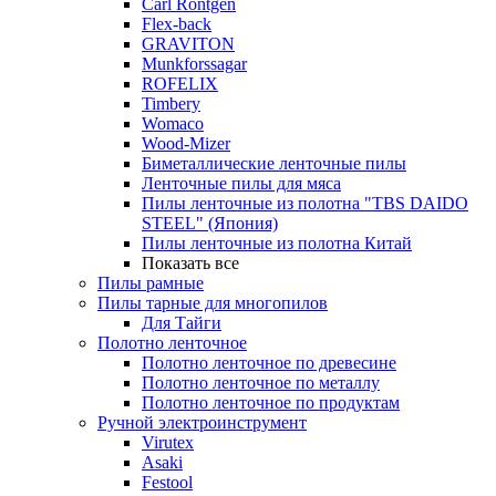
Carl Rontgen
Flex-back
GRAVITON
Munkforssagar
ROFELIX
Timbery
Womaco
Wood-Mizer
Биметаллические ленточные пилы
Ленточные пилы для мяса
Пилы ленточные из полотна "TBS DAIDO
STEEL" (Япония)
Пилы ленточные из полотна Китай
Показать все
Пилы рамные
Пилы тарные для многопилов
Для Тайги
Полотно ленточное
Полотно ленточное по древесине
Полотно ленточное по металлу
Полотно ленточное по продуктам
Ручной электроинструмент
Virutex
Asaki
Festool