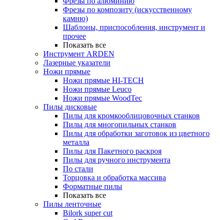
Фрезы по алюминию
Фрезы по композиту (искусственному
камню)
Шаблоны, приспособления, инструмент и
прочее
Показать все
Инструмент ARDEN
Лазерные указатели
Ножи прямые
Ножи прямые HI-TECH
Ножи прямые Leuco
Ножи прямые WoodTec
Пилы дисковые
Пилы для кромкооблицовочных станков
Пилы для многопильных станков
Пилы для обработки заготовок из цветного
металла
Пилы для Пакетного раскроя
Пилы для ручного инструмента
По стали
Торцовка и обработка массива
Форматные пилы
Показать все
Пилы ленточные
Bilork super cut