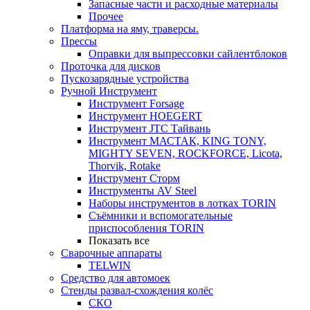
Запасные части и расходные материалы
Прочее
Платформа на яму, траверсы.
Прессы
Оправки для выпрессовки сайлентблоков
Проточка для дисков
Пускозарядные устройства
Ручной Инструмент
Инструмент Forsage
Инструмент HOEGERT
Инструмент JTC Тайвань
Инструмент МАСТАК, KING TONY,
MIGHTY SEVEN, ROCKFORCE, Licota,
Thorvik, Rotake
Инструмент Сторм
Инструменты AV Steel
Наборы инструментов в лотках TORIN
Съёмники и вспомогательные
приспособления TORIN
Показать все
Сварочные аппараты
TELWIN
Средство для автомоек
Стенды развал-схождения колёс
СКО