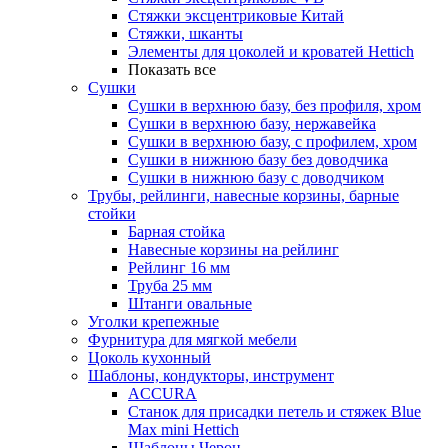
Стяжки эксцентриковые Китай
Стяжки, шканты
Элементы для цоколей и кроватей Hettich
Показать все
Сушки
Сушки в верхнюю базу, без профиля, хром
Сушки в верхнюю базу, нержавейка
Сушки в верхнюю базу, с профилем, хром
Сушки в нижнюю базу без доводчика
Сушки в нижнюю базу с доводчиком
Трубы, рейлинги, навесные корзины, барные
стойки
Барная стойка
Навесные корзины на рейлинг
Рейлинг 16 мм
Труба 25 мм
Штанги овальные
Уголки крепежные
Фурнитура для мягкой мебели
Цоколь кухонный
Шаблоны, кондукторы, инструмент
ACCURA
Станок для присадки петель и стяжек Blue
Max mini Hettich
Шаблоны Черон