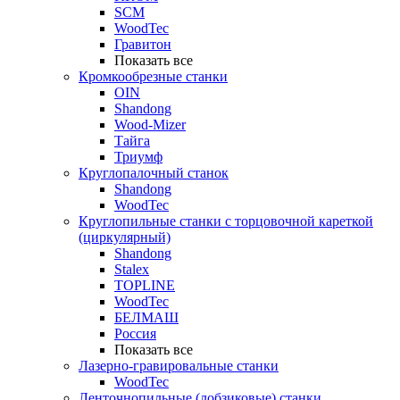
SCM
WoodTec
Гравитон
Показать все
Кромкообрезные станки
OIN
Shandong
Wood-Mizer
Тайга
Триумф
Круглопалочный станок
Shandong
WoodTec
Круглопильные станки с торцовочной кареткой
(циркулярный)
Shandong
Stalex
TOPLINE
WoodTec
БЕЛМАШ
Россия
Показать все
Лазерно-гравировальные станки
WoodTec
Ленточнопильные (лобзиковые) станки