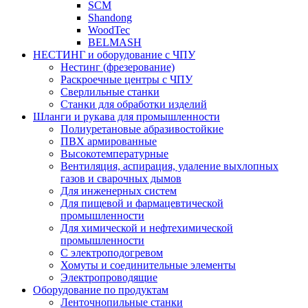
SCM
Shandong
WoodTec
BELMASH
НЕСТИНГ и оборудование с ЧПУ
Нестинг (фрезерование)
Раскроечные центры с ЧПУ
Сверлильные станки
Станки для обработки изделий
Шланги и рукава для промышленности
Полиуретановые абразивостойкие
ПВХ армированные
Высокотемпературные
Вентиляция, аспирация, удаление выхлопных
газов и сварочных дымов
Для инженерных систем
Для пищевой и фармацевтической
промышленности
Для химической и нефтехимической
промышленности
С электроподогревом
Хомуты и соединительные элементы
Электропроводящие
Оборудование по продуктам
Ленточнопильные станки