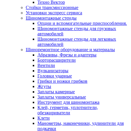
Техно Вектор
Стойки трансмиссионные
Установки экспресс сервиса
Шиномонтажные стенды
Опции и вспомогательные приспособления.
Шиномонтажные стенды для грузовых
автомобилей
Шиномонтажные стенды для легковых
автомобилей
Шиноремонтное оборудование и материалы
Абразивы, Фрезы и адаптеры
Борторасширители
Вентили
Вулканизаторы
Головки ударные
Грибки и ножки грибков
Жгуты
Заплаты камерные
Заплаты универсальные
Инструмент для шиномонтажа
Клей, герметик, уплотнители,
обезжириватели
Клети
Манометры, наконечники, удлинители для
подкачки