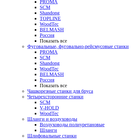
PROMA
SCM
Shandong
TOPLINE
WoodTec
BELMASH
Россия
Показать все
Фуговальные, фуговально-рейсмусовые станки
PROMA
SCM
Shandong
WoodTec
BELMASH
Россия
Показать все
Чашкорезные станки для бруса
Четырехсторонние станки
SCM
V-HOLD
WoodTec
Шланги и воздуховоды
Воздуховоды полиуретановые
Шланги
Шлифовальные станки