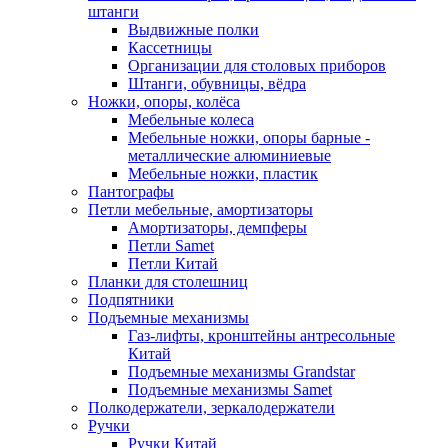
штанги
Выдвижные полки
Кассетницы
Организации для столовых приборов
Штанги, обувницы, вёдра
Ножки, опоры, колёса
Мебельные колеса
Мебельные ножки, опоры барные -
металлические алюминиевые
Мебельные ножки, пластик
Пантографы
Петли мебельные, амортизаторы
Амортизаторы, демпферы
Петли Samet
Петли Китай
Планки для столешниц
Подпятники
Подъемные механизмы
Газ-лифты, кронштейны антресольные
Китай
Подъемные механизмы Grandstar
Подъемные механизмы Samet
Полкодержатели, зеркалодержатели
Ручки
Ручки Китай