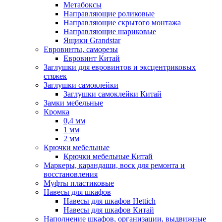
Метабоксы
Направляющие роликовые
Направляющие скрытого монтажа
Направляющие шариковые
Ящики Grandstar
Евровинты, саморезы
Евровинт Китай
Заглушки для евровинтов и эксцентриковых
стяжек
Заглушки самоклейки
Заглушки самоклейки Китай
Замки мебельные
Кромка
0,4 мм
1 мм
2 мм
Крючки мебельные
Крючки мебельные Китай
Маркеры, карандаши, воск для ремонта и
восстановления
Муфты пластиковые
Навесы для шкафов
Навесы для шкафов Hettich
Навесы для шкафов Китай
Наполнение шкафов, организации, выдвижные