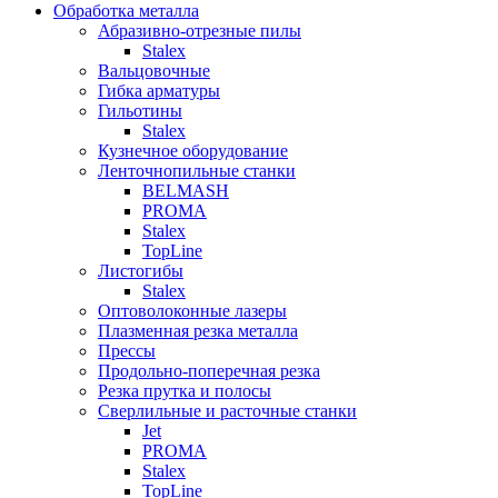
Обработка металла
Абразивно-отрезные пилы
Stalex
Вальцовочные
Гибка арматуры
Гильотины
Stalex
Кузнечное оборудование
Ленточнопильные станки
BELMASH
PROMA
Stalex
TopLine
Листогибы
Stalex
Оптоволоконные лазеры
Плазменная резка металла
Прессы
Продольно-поперечная резка
Резка прутка и полосы
Сверлильные и расточные станки
Jet
PROMA
Stalex
TopLine