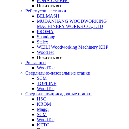
РОНА СЕРВИС
Показать все
Рейсмусовые станки
BELMASH
MUDANJIANG WOODWORKING
MACHINERY WORKS CO., LTD
PROMA
Shandong
Stalex
WEILI Woodworking Machinery КНР
WoodTec
Показать все
Рольганги
WoodTec
Сверлильно-пазовальные станки
SCM
TOPLINE
WoodTec
Сверлильно-присадочные станки
HSC
KROM
Maggi
SCM
WoodTec
KETO