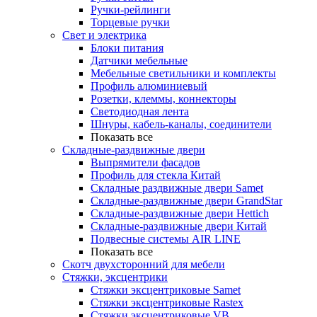
Ручки-рейлинги
Торцевые ручки
Свет и электрика
Блоки питания
Датчики мебельные
Мебельные светильники и комплекты
Профиль алюминиевый
Розетки, клеммы, коннекторы
Светодиодная лента
Шнуры, кабель-каналы, соединители
Показать все
Складные-раздвижные двери
Выпрямители фасадов
Профиль для стекла Китай
Складные раздвижные двери Samet
Складные-раздвижные двери GrandStar
Складные-раздвижные двери Hettich
Складные-раздвижные двери Китай
Подвесные системы AIR LINE
Показать все
Скотч двухсторонний для мебели
Стяжки, эксцентрики
Cтяжки эксцентриковые Samet
Стяжки эксцентриковые Rastex
Стяжки эксцентриковые VB