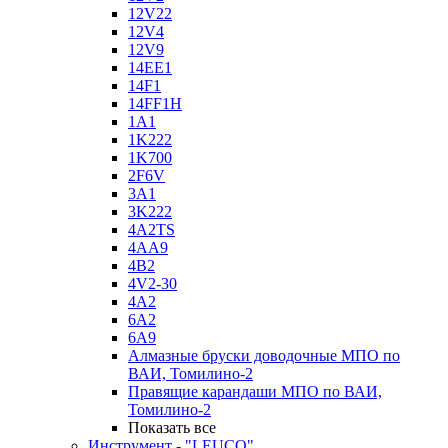
12V22
12V4
12V9
14EE1
14F1
14FF1H
1A1
1K222
1K700
2F6V
3A1
3K222
4A2TS
4AA9
4B2
4V2-30
4А2
6A2
6A9
Алмазные бруски доводочные МПО по
ВАИ, Томилино-2
Правящие карандаши МПО по ВАИ,
Томилино-2
Показать все
Инструмент - "LEUCO"