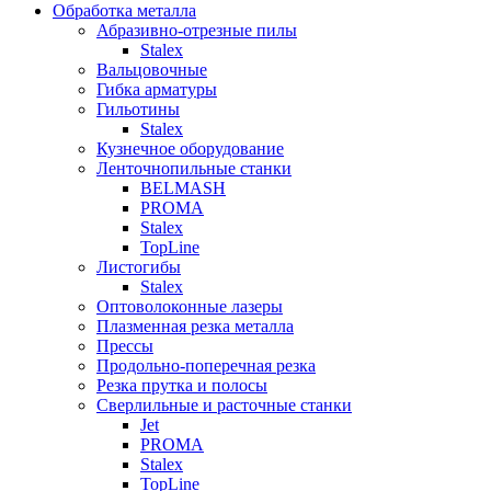
Обработка металла
Абразивно-отрезные пилы
Stalex
Вальцовочные
Гибка арматуры
Гильотины
Stalex
Кузнечное оборудование
Ленточнопильные станки
BELMASH
PROMA
Stalex
TopLine
Листогибы
Stalex
Оптоволоконные лазеры
Плазменная резка металла
Прессы
Продольно-поперечная резка
Резка прутка и полосы
Сверлильные и расточные станки
Jet
PROMA
Stalex
TopLine