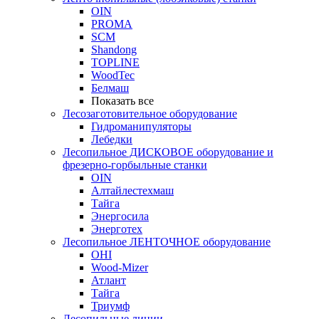
OIN
PROMA
SCM
Shandong
TOPLINE
WoodTec
Белмаш
Показать все
Лесозаготовительное оборудование
Гидроманипуляторы
Лебедки
Лесопильное ДИСКОВОЕ оборудование и
фрезерно-горбыльные станки
OIN
Алтайлестехмаш
Тайга
Энергосила
Энерготех
Лесопильное ЛЕНТОЧНОЕ оборудование
OHI
Wood-Mizer
Атлант
Тайга
Триумф
Лесопильные линии