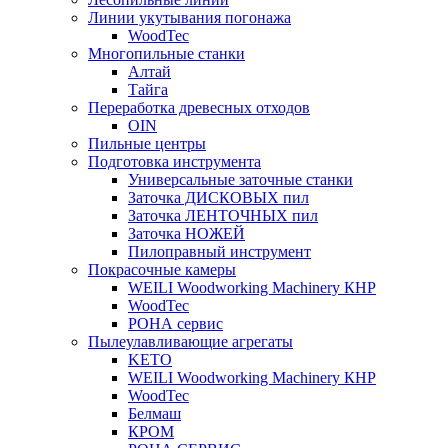
Линии укутывания погонажа
WoodTec
Многопильные станки
Алтай
Тайга
Переработка древесных отходов
OIN
Пильные центры
Подготовка инструмента
Универсальные заточные станки
Заточка ДИСКОВЫХ пил
Заточка ЛЕНТОЧНЫХ пил
Заточка НОЖЕЙ
Пилоправный инструмент
Покрасочные камеры
WEILI Woodworking Machinery КНР
WoodTec
РОНА сервис
Пылеулавливающие агрегаты
KETO
WEILI Woodworking Machinery КНР
WoodTec
Белмаш
КРОМ