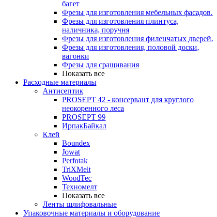
багет
Фрезы для изготовления мебельных фасадов.
Фрезы для изготовления плинтуса,
наличника, поручня
Фрезы для изготовления филенчатых дверей.
Фрезы для изготовления, половой доски,
вагонки
Фрезы для сращивания
Показать все
Расходные материалы
Антисептик
PROSEPT 42 - консервант для круглого
неокоренного леса
PROSEPT 99
ИрпакБайкал
Клей
Boundex
Jowat
Perfotak
TriXMelt
WoodTec
Техномелт
Показать все
Ленты шлифовальные
Упаковочные материалы и оборудование