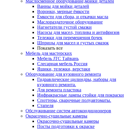
Маслосменное оборудование,мойки деталей
Ванны для мойки деталей
Воронки, мерные ёмкости
Ёмкости для сбора, и откачки масла
Маслораздаточное оборудование
Нагнетатели густой смазки
Насосы для масел, топлива и антифризов
Тележки для перемещения бочек
Шприцы для масел и густых смазок
Показать все
Мебель для мастерских
Мебель JTC Тайвань
Слесарная мебель Россия
Ящики, тележки, верстаки
Оборудование для кузовного ремонта
Гидравлические цилиндры, наборы для
кузовного ремонта.
Для ремонта пластика
Инфракрасные лампы стойки для покраски
Споттеры, сварочные полуавтоматы.
Стапеля
Обслуживание систем автокондиционеров
Окрасочно-сушильные камеры
Окрасочно-сушильные камеры
Посты подготовки к окраске