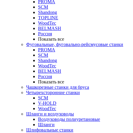
PROMA
SCM
Shandong
TOPLINE
WoodTec
BELMASH
Россия
Показать все
Фуговальные, фуговально-рейсмусовые станки
PROMA
SCM
Shandong
WoodTec
BELMASH
Россия
Показать все
Чашкорезные станки для бруса
Четырехсторонние станки
SCM
V-HOLD
WoodTec
Шланги и воздуховоды
Воздуховоды полиуретановые
Шланги
Шлифовальные станки