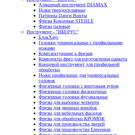
Алмазный инструмент DIAMAX
Ножи твердосплавные
Патроны Цанги Винты
Фрезы Концевые STEHLE
Фрезы пазовые
Инструмент - "ИБЕРУС"
БлокХаус
Головки универсальные с профильными
ножами
Комплектующие к фрезам
Комплекты фрез для изготовления паркета
Концевой инструмент для профильной
обработки
Ножи профильные для универсальных
головок
Фрезерные головки с винтовым зубом
Фрезерные головки филеночные
Фрезерные головки фуговальные
Фрезы для выборки четверти
Фрезы для дверных коробок
Фрезы для мебельных фасадов
Фрезы для обработки КРОМОК
Фрезы для производства дверей
Фрезы для производства Евроокон
Фрезы для производства погонажных