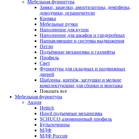
Мебельная фурнитура
Замки, защелки, амортизаторы, демпферы,
доводчики, ограничители
Кромка
Мебельные ручки
Наполнение для кухни
Наполнение для шкафов и гардеробных
Направляющие и системы выдвижения
Петли
Подъёмные механизмы и газлифты
Профиль
Свет
Фурнитура для складных и раздвижных
дверей
Шаблоны, крепёж, заглушки и мелкие
комплектующие для сборки и монтажа
Показать все
Мебельная фурнитура
Акция
Hettich
Huwil подъемные механизмы
SCHUCO алюминиевый профиль
Бутылочницы
МДФ
МДФ Россия