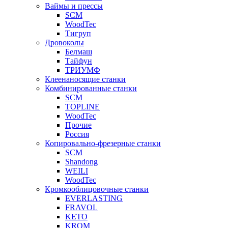
Ваймы и прессы
SCM
WoodTec
Тигруп
Дровоколы
Белмаш
Тайфун
ТРИУМФ
Клеенаносящие станки
Комбинированные станки
SCM
TOPLINE
WoodTec
Прочие
Россия
Копировально-фрезерные станки
SCM
Shandong
WEILI
WoodTec
Кромкооблицовочные станки
EVERLASTING
FRAVOL
KETO
KROM