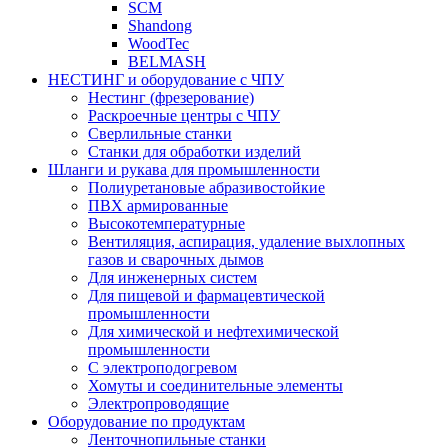
SCM
Shandong
WoodTec
BELMASH
НЕСТИНГ и оборудование с ЧПУ
Нестинг (фрезерование)
Раскроечные центры с ЧПУ
Сверлильные станки
Станки для обработки изделий
Шланги и рукава для промышленности
Полиуретановые абразивостойкие
ПВХ армированные
Высокотемпературные
Вентиляция, аспирация, удаление выхлопных
газов и сварочных дымов
Для инженерных систем
Для пищевой и фармацевтической
промышленности
Для химической и нефтехимической
промышленности
С электроподогревом
Хомуты и соединительные элементы
Электропроводящие
Оборудование по продуктам
Ленточнопильные станки