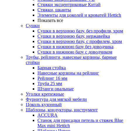
Стяжки эксцентриковые Китай
Стяжки, шканты
Элементы для цоколей и кроватей Hettich
Показать все
Сушки
Сушки в верхнюю базу, без профиля, хром
Сушки в верхнюю базу, нержавейка
Сушки в верхнюю базу, с профилем, хром
Сушки в нижнюю базу без доводчика
Сушки в нижнюю базу с доводчиком
Трубы, рейлинги, навесные корзины, барные
стойки
Барная стойка
Навесные корзины на рейлинг
Рейлинг 16 мм
Труба 25 мм
Штанги овальные
Уголки крепежные
Фурнитура для мягкой мебели
Цоколь кухонный
Шаблоны, кондукторы, инструмент
ACCURA
Станок для присадки петель и стяжек Blue
Max mini Hettich
Шаблоны Черон