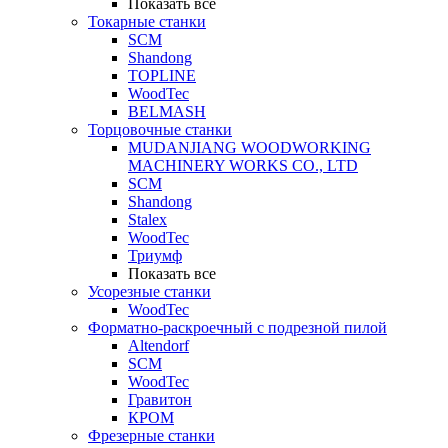
Показать все
Токарные станки
SCM
Shandong
TOPLINE
WoodTec
BELMASH
Торцовочные станки
MUDANJIANG WOODWORKING
MACHINERY WORKS CO., LTD
SCM
Shandong
Stalex
WoodTec
Триумф
Показать все
Усорезные станки
WoodTec
Форматно-раскроечный с подрезной пилой
Altendorf
SCM
WoodTec
Гравитон
КРОМ
Фрезерные станки