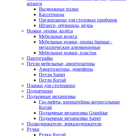
штанги
Выдвижные полки
Кассетницы
Организации для столовых приборов
Штанги, обувницы, вёдра
Ножки, опоры, колёса
Мебельные колеса
Мебельные ножки, опоры барные -
металлические алюминиевые
Мебельные ножки, пластик
Пантографы
Петли мебельные, амортизаторы
Амортизаторы, демпферы
Петли Samet
Петли Китай
Планки для столешниц
Подпятники
Подъемные механизмы
Газ-лифты, кронштейны антресольные
Китай
Подъемные механизмы Grandstar
Подъемные механизмы Samet
Полкодержатели, зеркалодержатели
Ручки
Ручки Китай