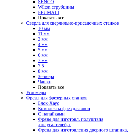
SENCO
Wilton струбцины
БЕЛМАШ
Показать все
Сверла для сверлильно-присадочных станков
10 мм
11 мм
3 мм
4 мм
5 мм
6 мм
7 мм
7.5
8 мм
Зенкера
Чашки
Показать все
Угломеры
Фрезы для фрезерных станков
Блок-Хаус
Комплекты фрез для окон
С напайками
Фрезы для изготовл. полуштапа
,полугалтелей, г
Фрезы для изготовления дверного штапика,