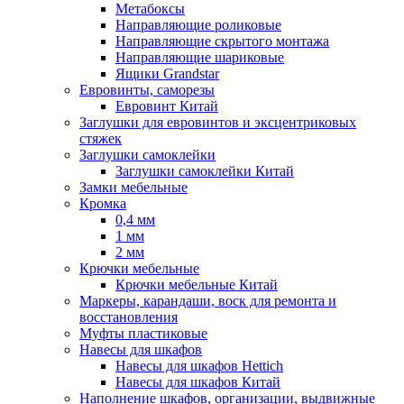
Метабоксы
Направляющие роликовые
Направляющие скрытого монтажа
Направляющие шариковые
Ящики Grandstar
Евровинты, саморезы
Евровинт Китай
Заглушки для евровинтов и эксцентриковых
стяжек
Заглушки самоклейки
Заглушки самоклейки Китай
Замки мебельные
Кромка
0,4 мм
1 мм
2 мм
Крючки мебельные
Крючки мебельные Китай
Маркеры, карандаши, воск для ремонта и
восстановления
Муфты пластиковые
Навесы для шкафов
Навесы для шкафов Hettich
Навесы для шкафов Китай
Наполнение шкафов, организации, выдвижные