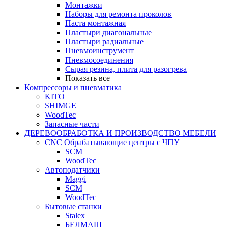
Монтажки
Наборы для ремонта проколов
Паста монтажная
Пластыри диагональные
Пластыри радиальные
Пневмоинструмент
Пневмосоединения
Сырая резина, плита для разогрева
Показать все
Компрессоры и пневматика
KITO
SHIMGE
WoodTec
Запасные части
ДЕРЕВООБРАБОТКА И ПРОИЗВОДСТВО МЕБЕЛИ
CNC Обрабатывающие центры с ЧПУ
SCM
WoodTec
Автоподатчики
Maggi
SCM
WoodTec
Бытовые станки
Stalex
БЕЛМАШ