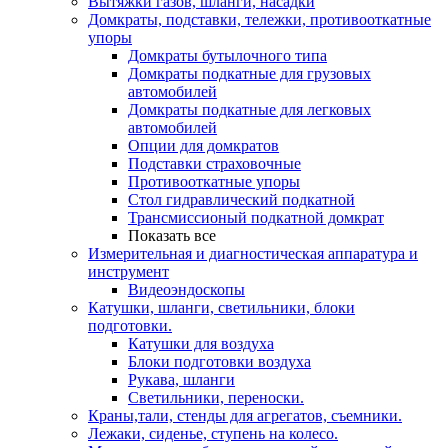
Вытяжки газов, шланги, насадки
Домкраты, подставки, тележки, противооткатные
упоры
Домкраты бутылочного типа
Домкраты подкатные для грузовых
автомобилей
Домкраты подкатные для легковых
автомобилей
Опции для домкратов
Подставки страховочные
Противооткатные упоры
Стол гидравлический подкатной
Трансмиссионый подкатной домкрат
Показать все
Измерительная и диагностическая аппаратура и
инструмент
Видеоэндоскопы
Катушки, шланги, светильники, блоки
подготовки.
Катушки для воздуха
Блоки подготовки воздуха
Рукава, шланги
Светильники, переноски.
Краны,тали, стенды для агрегатов, съемники.
Лежаки, сиденье, ступень на колесо.