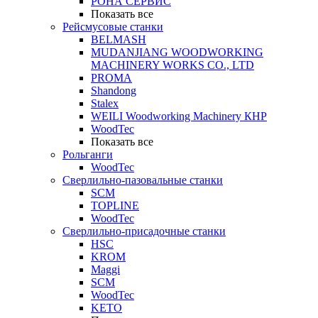
РОНА СЕРВИС
Показать все
Рейсмусовые станки
BELMASH
MUDANJIANG WOODWORKING
MACHINERY WORKS CO., LTD
PROMA
Shandong
Stalex
WEILI Woodworking Machinery КНР
WoodTec
Показать все
Рольганги
WoodTec
Сверлильно-пазовальные станки
SCM
TOPLINE
WoodTec
Сверлильно-присадочные станки
HSC
KROM
Maggi
SCM
WoodTec
KETO