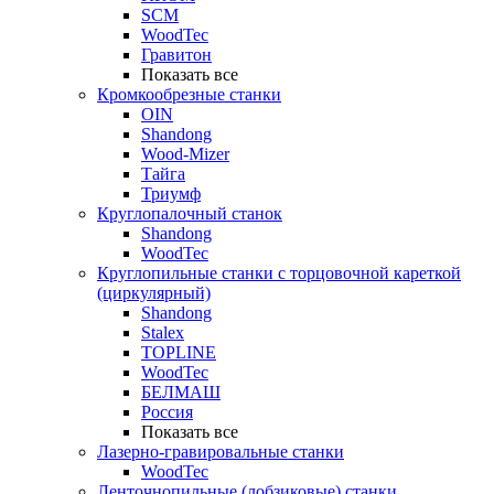
SCM
WoodTec
Гравитон
Показать все
Кромкообрезные станки
OIN
Shandong
Wood-Mizer
Тайга
Триумф
Круглопалочный станок
Shandong
WoodTec
Круглопильные станки с торцовочной кареткой
(циркулярный)
Shandong
Stalex
TOPLINE
WoodTec
БЕЛМАШ
Россия
Показать все
Лазерно-гравировальные станки
WoodTec
Ленточнопильные (лобзиковые) станки