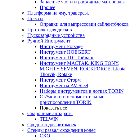
Запасные части и расходные материалы
Прочее
Платформа на яму, траверсы.
Прессы
Оправки для выпрессовки сайлентблоков
Проточка для дисков
Пускозарядные устройства
Ручной Инструмент
Инструмент Forsage
Инструмент HOEGERT
Инструмент JTC Тайвань
Инструмент МАСТАК, KING TONY,
MIGHTY SEVEN, ROCKFORCE, Licota,
Thorvik, Rotake
Инструмент Сторм
Инструменты AV Steel
Наборы инструментов в лотках TORIN
Съёмники и вспомогательные
приспособления TORIN
Показать все
Сварочные аппараты
TELWIN
Средство для автомоек
Стенды развал-схождения колёс
СКО