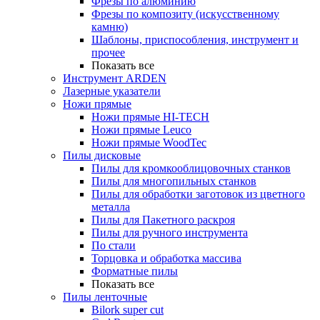
Фрезы по алюминию
Фрезы по композиту (искусственному
камню)
Шаблоны, приспособления, инструмент и
прочее
Показать все
Инструмент ARDEN
Лазерные указатели
Ножи прямые
Ножи прямые HI-TECH
Ножи прямые Leuco
Ножи прямые WoodTec
Пилы дисковые
Пилы для кромкооблицовочных станков
Пилы для многопильных станков
Пилы для обработки заготовок из цветного
металла
Пилы для Пакетного раскроя
Пилы для ручного инструмента
По стали
Торцовка и обработка массива
Форматные пилы
Показать все
Пилы ленточные
Bilork super cut