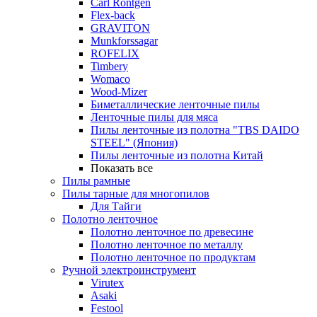
Carl Rontgen
Flex-back
GRAVITON
Munkforssagar
ROFELIX
Timbery
Womaco
Wood-Mizer
Биметаллические ленточные пилы
Ленточные пилы для мяса
Пилы ленточные из полотна "TBS DAIDO
STEEL" (Япония)
Пилы ленточные из полотна Китай
Показать все
Пилы рамные
Пилы тарные для многопилов
Для Тайги
Полотно ленточное
Полотно ленточное по древесине
Полотно ленточное по металлу
Полотно ленточное по продуктам
Ручной электроинструмент
Virutex
Asaki
Festool