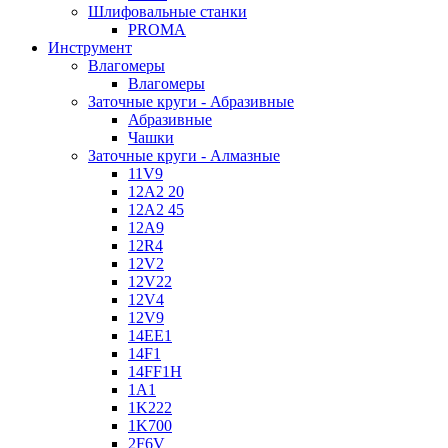
Шлифовальные станки
PROMA
Инструмент
Влагомеры
Влагомеры
Заточные круги - Абразивные
Абразивные
Чашки
Заточные круги - Алмазные
11V9
12A2 20
12A2 45
12A9
12R4
12V2
12V22
12V4
12V9
14EE1
14F1
14FF1H
1A1
1K222
1K700
2F6V