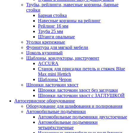
Трубы, рейлинги, навесные корзины, барные
стойки
Барная стойка
Навесные корзины на рейлинг
Рейлинг 16 мм
Труба 25 мм
Штанги овальные
Уголки крепежные
Фурнитура для мягкой мебели
Цоколь кухонный
Шаблоны, кондукторы, инструмент
ACCURA
Станок для присадки петель и стяжек Blue
Max mini Hettich
Шаблоны Черон
Шпонки ласточкин хвост
Шпонки ласточкин хвост без заглушки
Шпонки ласточкин хвост с ЗАГЛУШКОЙ
Автосервисное оборудование
Оборудование для шлифования и полирования
Автомобильные подъёмники
Автомобильные подъемники двухстоечные
Автомобильные подъемники
четырёхстоечные
Ножничные автомобильные подъёмники