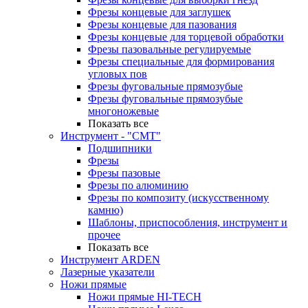
Фрезы концевые для заглушек
Фрезы концевые для пазования
Фрезы концевые для торцевой обработки
Фрезы пазовальные регулируемые
Фрезы специальные для формирования
угловых пов
Фрезы фуговальные прямозубые
Фрезы фуговальные прямозубые
многоножевые
Показать все
Инструмент - "СМТ"
Подшипники
Фрезы
Фрезы пазовые
Фрезы по алюминию
Фрезы по композиту (искусственному
камню)
Шаблоны, приспособления, инструмент и
прочее
Показать все
Инструмент ARDEN
Лазерные указатели
Ножи прямые
Ножи прямые HI-TECH