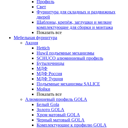
Профиль
Свет
Фурнитура для складных и раздвижных
дверей
Шаблоны, крепёж, заглушки и мелкие
комплектующие для сборки и монтажа
Показать все
Мебельная фурнитура
Акция
Hettich
Huwil подъемные механизмы
SCHUCO алюминиевый профиль
Бутылочницы
МДФ
МДФ Россия
МДФ Турция
Подъемные механизмы SALICE
Мойки
Показать все
Алюминиевый профиль GOLA
Белый Gola
Золото GOLA
Хром матовый GOLA
Черный матовый GOLA
Комплектующие к профилю GOLA