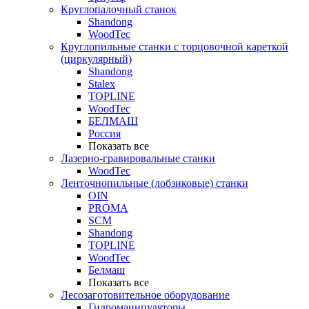
Круглопалочный станок
Shandong
WoodTec
Круглопильные станки с торцовочной кареткой
(циркулярный)
Shandong
Stalex
TOPLINE
WoodTec
БЕЛМАШ
Россия
Показать все
Лазерно-гравировальные станки
WoodTec
Ленточнопильные (лобзиковые) станки
OIN
PROMA
SCM
Shandong
TOPLINE
WoodTec
Белмаш
Показать все
Лесозаготовительное оборудование
Гидроманипуляторы