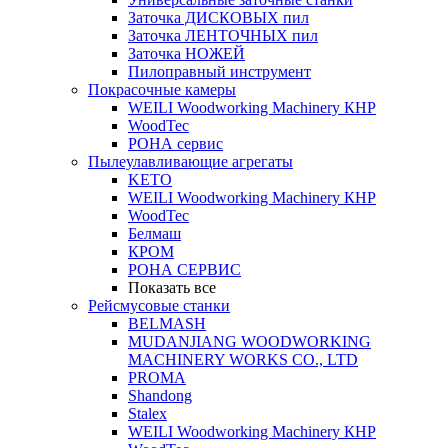
Заточка ДИСКОВЫХ пил
Заточка ЛЕНТОЧНЫХ пил
Заточка НОЖЕЙ
Пилоправный инструмент
Покрасочные камеры
WEILI Woodworking Machinery КНР
WoodTec
РОНА сервис
Пылеулавливающие агрегаты
KETO
WEILI Woodworking Machinery КНР
WoodTec
Белмаш
КРОМ
РОНА СЕРВИС
Показать все
Рейсмусовые станки
BELMASH
MUDANJIANG WOODWORKING
MACHINERY WORKS CO., LTD
PROMA
Shandong
Stalex
WEILI Woodworking Machinery КНР