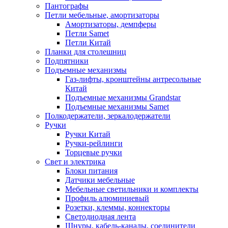
Пантографы
Петли мебельные, амортизаторы
Амортизаторы, демпферы
Петли Samet
Петли Китай
Планки для столешниц
Подпятники
Подъемные механизмы
Газ-лифты, кронштейны антресольные
Китай
Подъемные механизмы Grandstar
Подъемные механизмы Samet
Полкодержатели, зеркалодержатели
Ручки
Ручки Китай
Ручки-рейлинги
Торцевые ручки
Свет и электрика
Блоки питания
Датчики мебельные
Мебельные светильники и комплекты
Профиль алюминиевый
Розетки, клеммы, коннекторы
Светодиодная лента
Шнуры, кабель-каналы, соединители