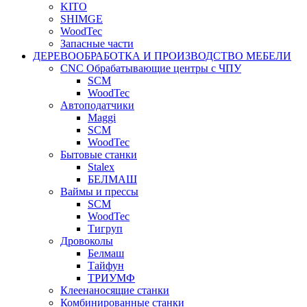
KITO
SHIMGE
WoodTec
Запасные части
ДЕРЕВООБРАБОТКА И ПРОИЗВОДСТВО МЕБЕЛИ
CNC Обрабатывающие центры с ЧПУ
SCM
WoodTec
Автоподатчики
Maggi
SCM
WoodTec
Бытовые станки
Stalex
БЕЛМАШ
Ваймы и прессы
SCM
WoodTec
Тигруп
Дровоколы
Белмаш
Тайфун
ТРИУМФ
Клеенаносящие станки
Комбинированные станки