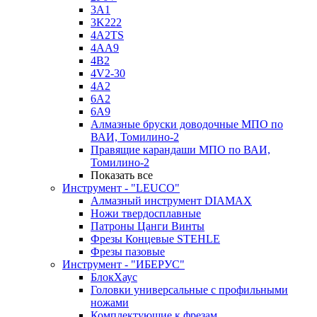
3A1
3K222
4A2TS
4AA9
4B2
4V2-30
4А2
6A2
6A9
Алмазные бруски доводочные МПО по
ВАИ, Томилино-2
Правящие карандаши МПО по ВАИ,
Томилино-2
Показать все
Инструмент - "LEUCO"
Алмазный инструмент DIAMAX
Ножи твердосплавные
Патроны Цанги Винты
Фрезы Концевые STEHLE
Фрезы пазовые
Инструмент - "ИБЕРУС"
БлокХаус
Головки универсальные с профильными
ножами
Комплектующие к фрезам