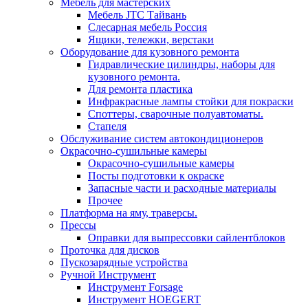
Мебель для мастерских
Мебель JTC Тайвань
Слесарная мебель Россия
Ящики, тележки, верстаки
Оборудование для кузовного ремонта
Гидравлические цилиндры, наборы для
кузовного ремонта.
Для ремонта пластика
Инфракрасные лампы стойки для покраски
Споттеры, сварочные полуавтоматы.
Стапеля
Обслуживание систем автокондиционеров
Окрасочно-сушильные камеры
Окрасочно-сушильные камеры
Посты подготовки к окраске
Запасные части и расходные материалы
Прочее
Платформа на яму, траверсы.
Прессы
Оправки для выпрессовки сайлентблоков
Проточка для дисков
Пускозарядные устройства
Ручной Инструмент
Инструмент Forsage
Инструмент HOEGERT