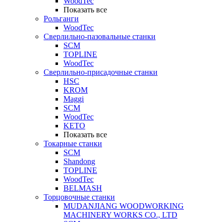
WoodTec
Показать все
Рольганги
WoodTec
Сверлильно-пазовальные станки
SCM
TOPLINE
WoodTec
Сверлильно-присадочные станки
HSC
KROM
Maggi
SCM
WoodTec
KETO
Показать все
Токарные станки
SCM
Shandong
TOPLINE
WoodTec
BELMASH
Торцовочные станки
MUDANJIANG WOODWORKING
MACHINERY WORKS CO., LTD