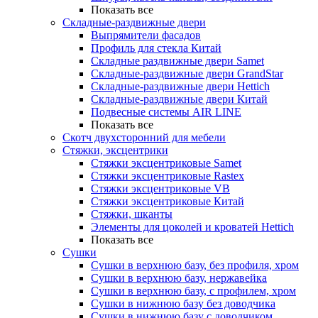
Показать все
Складные-раздвижные двери
Выпрямители фасадов
Профиль для стекла Китай
Складные раздвижные двери Samet
Складные-раздвижные двери GrandStar
Складные-раздвижные двери Hettich
Складные-раздвижные двери Китай
Подвесные системы AIR LINE
Показать все
Скотч двухсторонний для мебели
Стяжки, эксцентрики
Cтяжки эксцентриковые Samet
Стяжки эксцентриковые Rastex
Стяжки эксцентриковые VB
Стяжки эксцентриковые Китай
Стяжки, шканты
Элементы для цоколей и кроватей Hettich
Показать все
Сушки
Сушки в верхнюю базу, без профиля, хром
Сушки в верхнюю базу, нержавейка
Сушки в верхнюю базу, с профилем, хром
Сушки в нижнюю базу без доводчика
Сушки в нижнюю базу с доводчиком