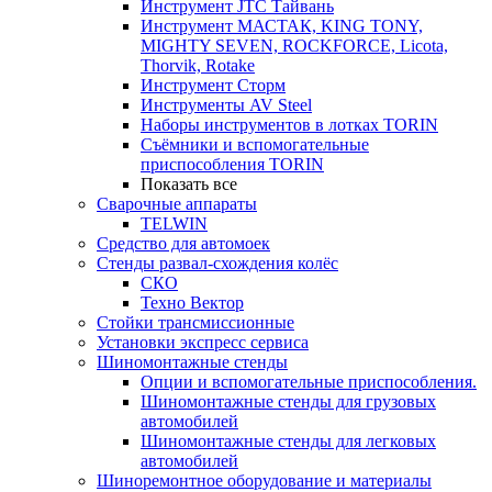
Инструмент JTC Тайвань
Инструмент МАСТАК, KING TONY,
MIGHTY SEVEN, ROCKFORCE, Licota,
Thorvik, Rotake
Инструмент Сторм
Инструменты AV Steel
Наборы инструментов в лотках TORIN
Съёмники и вспомогательные
приспособления TORIN
Показать все
Сварочные аппараты
TELWIN
Средство для автомоек
Стенды развал-схождения колёс
СКО
Техно Вектор
Стойки трансмиссионные
Установки экспресс сервиса
Шиномонтажные стенды
Опции и вспомогательные приспособления.
Шиномонтажные стенды для грузовых
автомобилей
Шиномонтажные стенды для легковых
автомобилей
Шиноремонтное оборудование и материалы