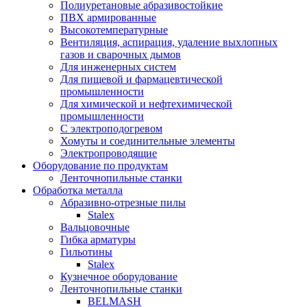
Полиуретановые абразивостойкие
ПВХ армированные
Высокотемпературные
Вентиляция, аспирация, удаление выхлопных
газов и сварочных дымов
Для инженерных систем
Для пищевой и фармацевтической
промышленности
Для химической и нефтехимической
промышленности
С электроподогревом
Хомуты и соединительные элементы
Электропроводящие
Оборудование по продуктам
Ленточнопильные станки
Обработка металла
Абразивно-отрезные пилы
Stalex
Вальцовочные
Гибка арматуры
Гильотины
Stalex
Кузнечное оборудование
Ленточнопильные станки
BELMASH