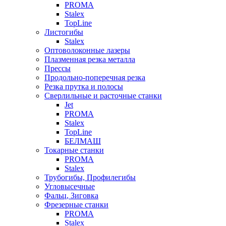
PROMA
Stalex
TopLine
Листогибы
Stalex
Оптоволоконные лазеры
Плазменная резка металла
Прессы
Продольно-поперечная резка
Резка прутка и полосы
Сверлильные и расточные станки
Jet
PROMA
Stalex
TopLine
БЕЛМАШ
Токарные станки
PROMA
Stalex
Трубогибы, Профилегибы
Угловысечные
Фальц, Зиговка
Фрезерные станки
PROMA
Stalex