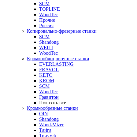
SCM
TOPLINE
WoodTec
Прочие
Россия
Копировально-фрезерные станки
SCM
Shandong
WEILI
WoodTec
Кромкооблицовочные станки
EVERLASTING
FRAVOL
KETO
KROM
SCM
WoodTec
Гравитон
Показать все
Кромкообрезные станки
OIN
Shandong
Wood-Mizer
Тайга
Триумф