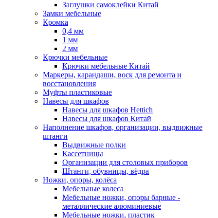
Заглушки самоклейки Китай
Замки мебельные
Кромка
0,4 мм
1 мм
2 мм
Крючки мебельные
Крючки мебельные Китай
Маркеры, карандаши, воск для ремонта и
восстановления
Муфты пластиковые
Навесы для шкафов
Навесы для шкафов Hettich
Навесы для шкафов Китай
Наполнение шкафов, организации, выдвижные
штанги
Выдвижные полки
Кассетницы
Организации для столовых приборов
Штанги, обувницы, вёдра
Ножки, опоры, колёса
Мебельные колеса
Мебельные ножки, опоры барные -
металлические алюминиевые
Мебельные ножки, пластик