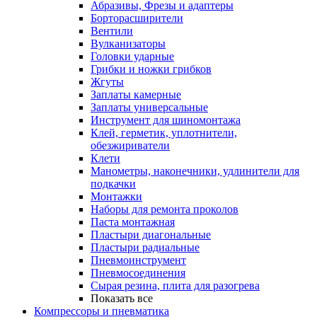
Абразивы, Фрезы и адаптеры
Борторасширители
Вентили
Вулканизаторы
Головки ударные
Грибки и ножки грибков
Жгуты
Заплаты камерные
Заплаты универсальные
Инструмент для шиномонтажа
Клей, герметик, уплотнители,
обезжириватели
Клети
Манометры, наконечники, удлинители для
подкачки
Монтажки
Наборы для ремонта проколов
Паста монтажная
Пластыри диагональные
Пластыри радиальные
Пневмоинструмент
Пневмосоединения
Сырая резина, плита для разогрева
Показать все
Компрессоры и пневматика