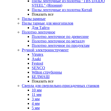
Пилы ленточные из полотна "TBS DAIDO
STEEL" (Япония)
Пилы ленточные из полотна Китай
Показать все
Пилы рамные
Пилы тарные для многопилов
Для Тайги
Полотно ленточное
Полотно ленточное по древесине
Полотно ленточное по металлу
Полотно ленточное по продуктам
Ручной электроинструмент
Virutex
Asaki
Festool
SENCO
Wilton струбцины
БЕЛМАШ
Показать все
Сверла для сверлильно-присадочных станков
10 мм
11 мм
3 мм
4 мм
5 мм