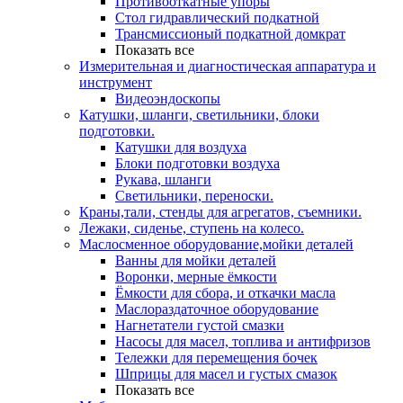
Противооткатные упоры
Стол гидравлический подкатной
Трансмиссионый подкатной домкрат
Показать все
Измерительная и диагностическая аппаратура и
инструмент
Видеоэндоскопы
Катушки, шланги, светильники, блоки
подготовки.
Катушки для воздуха
Блоки подготовки воздуха
Рукава, шланги
Светильники, переноски.
Краны,тали, стенды для агрегатов, съемники.
Лежаки, сиденье, ступень на колесо.
Маслосменное оборудование,мойки деталей
Ванны для мойки деталей
Воронки, мерные ёмкости
Ёмкости для сбора, и откачки масла
Маслораздаточное оборудование
Нагнетатели густой смазки
Насосы для масел, топлива и антифризов
Тележки для перемещения бочек
Шприцы для масел и густых смазок
Показать все