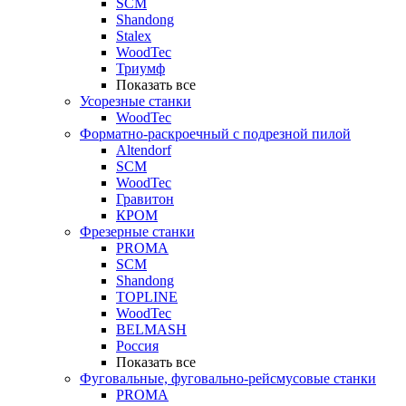
SCM
Shandong
Stalex
WoodTec
Триумф
Показать все
Усорезные станки
WoodTec
Форматно-раскроечный с подрезной пилой
Altendorf
SCM
WoodTec
Гравитон
КРОМ
Фрезерные станки
PROMA
SCM
Shandong
TOPLINE
WoodTec
BELMASH
Россия
Показать все
Фуговальные, фуговально-рейсмусовые станки
PROMA