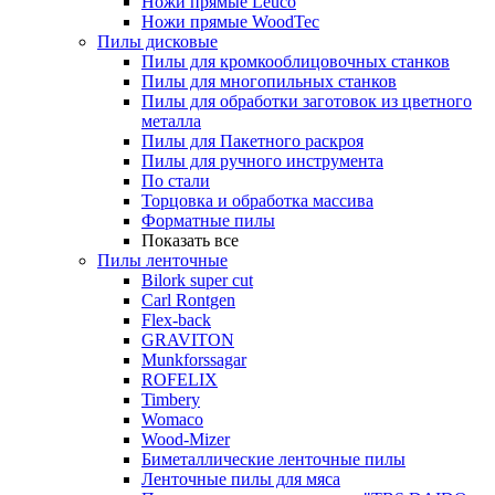
Ножи прямые Leuco
Ножи прямые WoodTec
Пилы дисковые
Пилы для кромкооблицовочных станков
Пилы для многопильных станков
Пилы для обработки заготовок из цветного
металла
Пилы для Пакетного раскроя
Пилы для ручного инструмента
По стали
Торцовка и обработка массива
Форматные пилы
Показать все
Пилы ленточные
Bilork super cut
Carl Rontgen
Flex-back
GRAVITON
Munkforssagar
ROFELIX
Timbery
Womaco
Wood-Mizer
Биметаллические ленточные пилы
Ленточные пилы для мяса