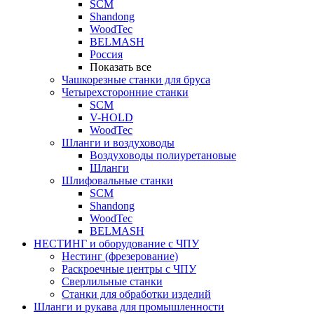
SCM
Shandong
WoodTec
BELMASH
Россия
Показать все
Чашкорезные станки для бруса
Четырехсторонние станки
SCM
V-HOLD
WoodTec
Шланги и воздуховоды
Воздуховоды полиуретановые
Шланги
Шлифовальные станки
SCM
Shandong
WoodTec
BELMASH
НЕСТИНГ и оборудование с ЧПУ
Нестинг (фрезерование)
Раскроечные центры с ЧПУ
Сверлильные станки
Станки для обработки изделий
Шланги и рукава для промышленности