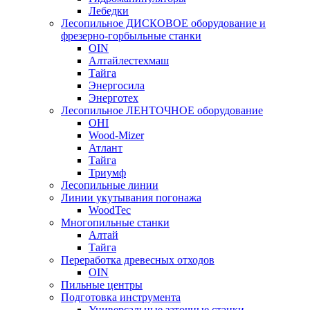
Лебедки
Лесопильное ДИСКОВОЕ оборудование и
фрезерно-горбыльные станки
OIN
Алтайлестехмаш
Тайга
Энергосила
Энерготех
Лесопильное ЛЕНТОЧНОЕ оборудование
OHI
Wood-Mizer
Атлант
Тайга
Триумф
Лесопильные линии
Линии укутывания погонажа
WoodTec
Многопильные станки
Алтай
Тайга
Переработка древесных отходов
OIN
Пильные центры
Подготовка инструмента
Универсальные заточные станки