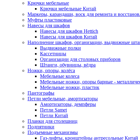
Крючки мебельные
Крючки мебельные Китай
Маркеры, карандаши, воск для ремонта и восстано
Муфты пластиковые
Навесы для шкафов
Навесы для шкафов Hettich
Навесы для шкафов Китай
Наполнение шкафов, организации, выдвижные шта
Выдвижные полки
Кассетницы
Организации для столовых приборов
Штанги, обувницы, вёдра
Ножки, опоры, колёса
Мебельные колеса
Мебельные ножки, опоры барные - металлич
Мебельные ножки, пластик
Пантографы
Петли мебельные, амортизаторы
Амортизаторы, демпферы
Петли Samet
Петли Китай
Планки для столешниц
Подпятники
Подъемные механизмы
Газ-лифты, кронштейны антресольные Китай