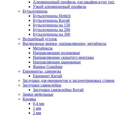
Алюминиевый профиль для шкафов-купе ти
Узкий алюминиевый профиль
Бутылочницы
Бутылочницы Hettich
Бутылочницы Китай
Бутылочницы на 150
Бутылочницы на 200
Бутылочницы на 300
Волшебный уголок
Выдвижные ящики, направляющие, метабоксы
Метабоксы
Направляющие роликовые
Направляющие скрытого монтажа
Направляющие шариковые
Ящики Grandstar
Евровинты, саморезы
Евровинт Китай
Заглушки для евровинтов и эксцентриковых стяжек
Заглушки самоклейки
Заглушки самоклейки Китай
Замки мебельные
Кромка
0,4 мм
1 мм
2 мм