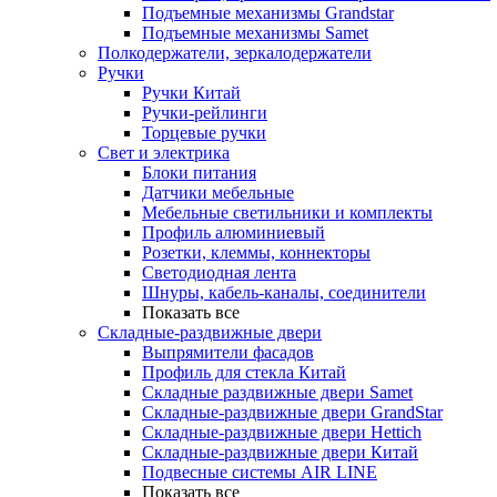
Подъемные механизмы Grandstar
Подъемные механизмы Samet
Полкодержатели, зеркалодержатели
Ручки
Ручки Китай
Ручки-рейлинги
Торцевые ручки
Свет и электрика
Блоки питания
Датчики мебельные
Мебельные светильники и комплекты
Профиль алюминиевый
Розетки, клеммы, коннекторы
Светодиодная лента
Шнуры, кабель-каналы, соединители
Показать все
Складные-раздвижные двери
Выпрямители фасадов
Профиль для стекла Китай
Складные раздвижные двери Samet
Складные-раздвижные двери GrandStar
Складные-раздвижные двери Hettich
Складные-раздвижные двери Китай
Подвесные системы AIR LINE
Показать все