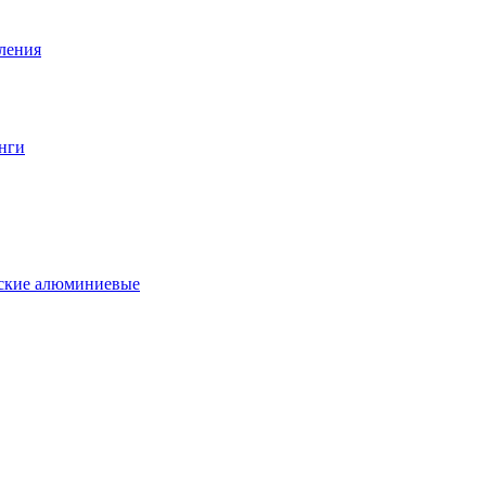
вления
нги
еские алюминиевые