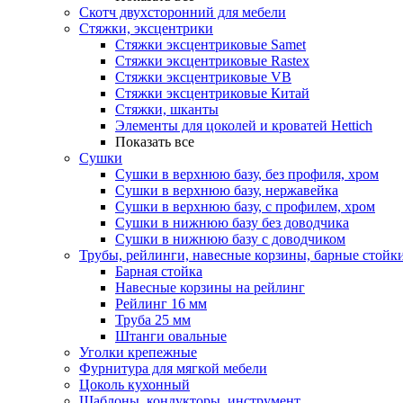
Скотч двухсторонний для мебели
Стяжки, эксцентрики
Cтяжки эксцентриковые Samet
Стяжки эксцентриковые Rastex
Стяжки эксцентриковые VB
Стяжки эксцентриковые Китай
Стяжки, шканты
Элементы для цоколей и кроватей Hettich
Показать все
Сушки
Сушки в верхнюю базу, без профиля, хром
Сушки в верхнюю базу, нержавейка
Сушки в верхнюю базу, с профилем, хром
Сушки в нижнюю базу без доводчика
Сушки в нижнюю базу с доводчиком
Трубы, рейлинги, навесные корзины, барные стойк
Барная стойка
Навесные корзины на рейлинг
Рейлинг 16 мм
Труба 25 мм
Штанги овальные
Уголки крепежные
Фурнитура для мягкой мебели
Цоколь кухонный
Шаблоны, кондукторы, инструмент