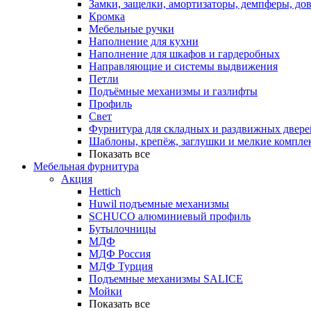
Замки, защелки, амортизаторы, демпферы, до
Кромка
Мебельные ручки
Наполнение для кухни
Наполнение для шкафов и гардеробных
Направляющие и системы выдвижения
Петли
Подъёмные механизмы и газлифты
Профиль
Свет
Фурнитура для складных и раздвижных двере
Шаблоны, крепёж, заглушки и мелкие компле
Показать все
Мебельная фурнитура
Акция
Hettich
Huwil подъемные механизмы
SCHUCO алюминиевый профиль
Бутылочницы
МДФ
МДФ Россия
МДФ Турция
Подъемные механизмы SALICE
Мойки
Показать все