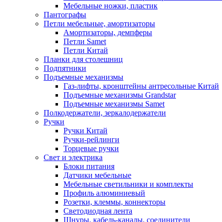
Мебельные ножки, пластик
Пантографы
Петли мебельные, амортизаторы
Амортизаторы, демпферы
Петли Samet
Петли Китай
Планки для столешниц
Подпятники
Подъемные механизмы
Газ-лифты, кронштейны антресольные Китай
Подъемные механизмы Grandstar
Подъемные механизмы Samet
Полкодержатели, зеркалодержатели
Ручки
Ручки Китай
Ручки-рейлинги
Торцевые ручки
Свет и электрика
Блоки питания
Датчики мебельные
Мебельные светильники и комплекты
Профиль алюминиевый
Розетки, клеммы, коннекторы
Светодиодная лента
Шнуры, кабель-каналы, соединители