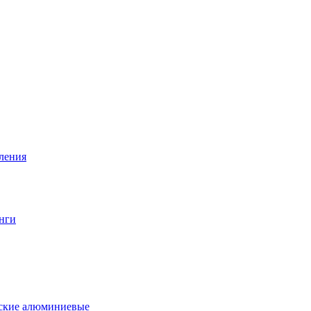
вления
нги
еские алюминиевые