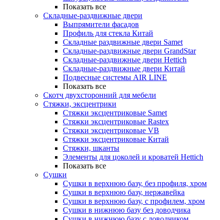
Показать все
Складные-раздвижные двери
Выпрямители фасадов
Профиль для стекла Китай
Складные раздвижные двери Samet
Складные-раздвижные двери GrandStar
Складные-раздвижные двери Hettich
Складные-раздвижные двери Китай
Подвесные системы AIR LINE
Показать все
Скотч двухсторонний для мебели
Стяжки, эксцентрики
Cтяжки эксцентриковые Samet
Стяжки эксцентриковые Rastex
Стяжки эксцентриковые VB
Стяжки эксцентриковые Китай
Стяжки, шканты
Элементы для цоколей и кроватей Hettich
Показать все
Сушки
Сушки в верхнюю базу, без профиля, хром
Сушки в верхнюю базу, нержавейка
Сушки в верхнюю базу, с профилем, хром
Сушки в нижнюю базу без доводчика
Сушки в нижнюю базу с доводчиком