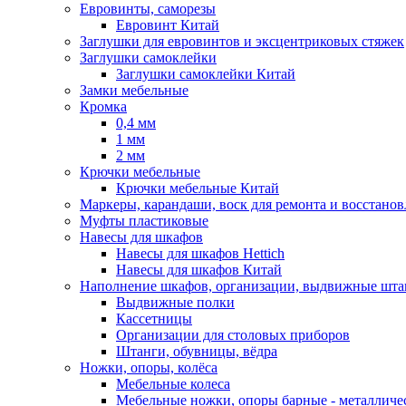
Евровинты, саморезы
Евровинт Китай
Заглушки для евровинтов и эксцентриковых стяжек
Заглушки самоклейки
Заглушки самоклейки Китай
Замки мебельные
Кромка
0,4 мм
1 мм
2 мм
Крючки мебельные
Крючки мебельные Китай
Маркеры, карандаши, воск для ремонта и восстано
Муфты пластиковые
Навесы для шкафов
Навесы для шкафов Hettich
Навесы для шкафов Китай
Наполнение шкафов, организации, выдвижные шта
Выдвижные полки
Кассетницы
Организации для столовых приборов
Штанги, обувницы, вёдра
Ножки, опоры, колёса
Мебельные колеса
Мебельные ножки, опоры барные - металлич