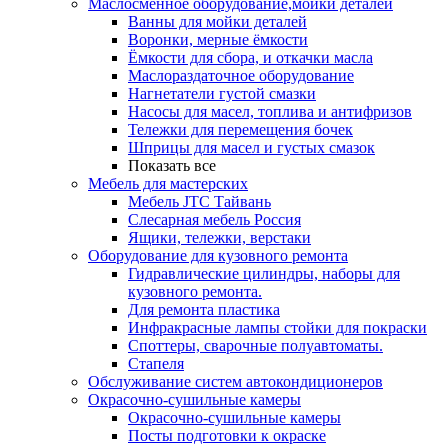
Маслосменное оборудование,мойки деталей
Ванны для мойки деталей
Воронки, мерные ёмкости
Ёмкости для сбора, и откачки масла
Маслораздаточное оборудование
Нагнетатели густой смазки
Насосы для масел, топлива и антифризов
Тележки для перемещения бочек
Шприцы для масел и густых смазок
Показать все
Мебель для мастерских
Мебель JTC Тайвань
Слесарная мебель Россия
Ящики, тележки, верстаки
Оборудование для кузовного ремонта
Гидравлические цилиндры, наборы для
кузовного ремонта.
Для ремонта пластика
Инфракрасные лампы стойки для покраски
Споттеры, сварочные полуавтоматы.
Стапеля
Обслуживание систем автокондиционеров
Окрасочно-сушильные камеры
Окрасочно-сушильные камеры
Посты подготовки к окраске