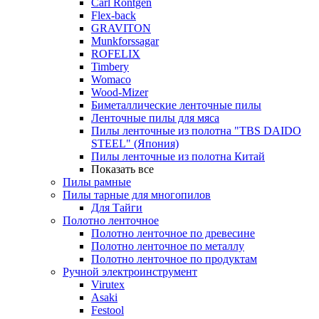
Carl Rontgen
Flex-back
GRAVITON
Munkforssagar
ROFELIX
Timbery
Womaco
Wood-Mizer
Биметаллические ленточные пилы
Ленточные пилы для мяса
Пилы ленточные из полотна "TBS DAIDO
STEEL" (Япония)
Пилы ленточные из полотна Китай
Показать все
Пилы рамные
Пилы тарные для многопилов
Для Тайги
Полотно ленточное
Полотно ленточное по древесине
Полотно ленточное по металлу
Полотно ленточное по продуктам
Ручной электроинструмент
Virutex
Asaki
Festool