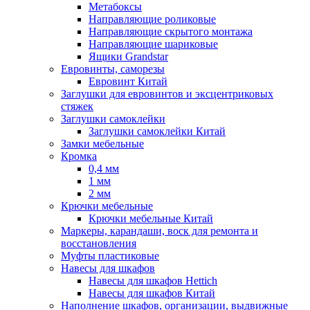
Метабоксы
Направляющие роликовые
Направляющие скрытого монтажа
Направляющие шариковые
Ящики Grandstar
Евровинты, саморезы
Евровинт Китай
Заглушки для евровинтов и эксцентриковых
стяжек
Заглушки самоклейки
Заглушки самоклейки Китай
Замки мебельные
Кромка
0,4 мм
1 мм
2 мм
Крючки мебельные
Крючки мебельные Китай
Маркеры, карандаши, воск для ремонта и
восстановления
Муфты пластиковые
Навесы для шкафов
Навесы для шкафов Hettich
Навесы для шкафов Китай
Наполнение шкафов, организации, выдвижные