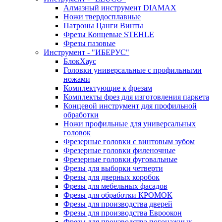
Алмазный инструмент DIAMAX
Ножи твердосплавные
Патроны Цанги Винты
Фрезы Концевые STEHLE
Фрезы пазовые
Инструмент - "ИБЕРУС"
БлокХаус
Головки универсальные с профильными
ножами
Комплектующие к фрезам
Комплекты фрез для изготовления паркета
Концевой инструмент для профильной
обработки
Ножи профильные для универсальных
головок
Фрезерные головки с винтовым зубом
Фрезерные головки филеночные
Фрезерные головки фуговальные
Фрезы для выборки четверти
Фрезы для дверных коробок
Фрезы для мебельных фасадов
Фрезы для обработки КРОМОК
Фрезы для производства дверей
Фрезы для производства Евроокон
Фрезы для производства погонажных