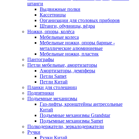
штанги
Выдвижные полки
Кассетницы
Организации для столовых приборов
Штанги, обувницы, вёдра
Ножки, опоры, колёса
Мебельные колеса
Мебельные ножки, опоры барные -
металлические алюминиевые
Мебельные ножки, пластик
Пантографы
Петли мебельные, амортизаторы
Амортизаторы, демпферы
Петли Samet
Петли Китай
Планки для столешниц
Подпятники
Подъемные механизмы
Газ-лифты, кронштейны антресольные
Китай
Подъемные механизмы Grandstar
Подъемные механизмы Samet
Полкодержатели, зеркалодержатели
Ручки
Ручки Китай