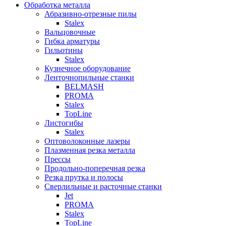
Обработка металла
Абразивно-отрезные пилы
Stalex
Вальцовочные
Гибка арматуры
Гильотины
Stalex
Кузнечное оборудование
Ленточнопильные станки
BELMASH
PROMA
Stalex
TopLine
Листогибы
Stalex
Оптоволоконные лазеры
Плазменная резка металла
Прессы
Продольно-поперечная резка
Резка прутка и полосы
Сверлильные и расточные станки
Jet
PROMA
Stalex
TopLine