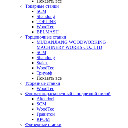
Показать все
Токарные станки
SCM
Shandong
TOPLINE
WoodTec
BELMASH
Торцовочные станки
MUDANJIANG WOODWORKING
MACHINERY WORKS CO., LTD
SCM
Shandong
Stalex
WoodTec
Триумф
Показать все
Усорезные станки
WoodTec
Форматно-раскроечный с подрезной пилой
Altendorf
SCM
WoodTec
Гравитон
КРОМ
Фрезерные станки