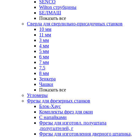
SENCO
Wilton струбцины
БЕЛМАШ
Показать все
Сверла для сверлильно-присадочных станков
10 мм
11 мм
3 мм
4 мм
5 мм
6 мм
7 мм
7.5
8 мм
Зенкера
Чашки
Показать все
Угломеры
Фрезы для фрезерных станков
Блок-Хаус
Комплекты фрез для окон
С напайками
Фрезы для изготовл. полуштапа
,полугалтелей, г
Фрезы для изготовления дверного штапика,