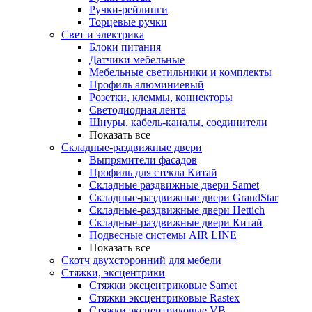
Ручки-рейлинги
Торцевые ручки
Свет и электрика
Блоки питания
Датчики мебельные
Мебельные светильники и комплекты
Профиль алюминиевый
Розетки, клеммы, коннекторы
Светодиодная лента
Шнуры, кабель-каналы, соединители
Показать все
Складные-раздвижные двери
Выпрямители фасадов
Профиль для стекла Китай
Складные раздвижные двери Samet
Складные-раздвижные двери GrandStar
Складные-раздвижные двери Hettich
Складные-раздвижные двери Китай
Подвесные системы AIR LINE
Показать все
Скотч двухсторонний для мебели
Стяжки, эксцентрики
Cтяжки эксцентриковые Samet
Стяжки эксцентриковые Rastex
Стяжки эксцентриковые VB