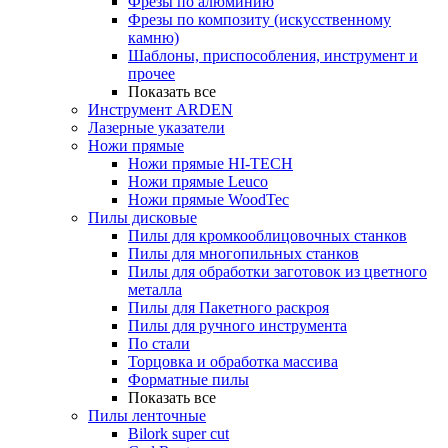
Фрезы по алюминию
Фрезы по композиту (искусственному
камню)
Шаблоны, приспособления, инструмент и
прочее
Показать все
Инструмент ARDEN
Лазерные указатели
Ножи прямые
Ножи прямые HI-TECH
Ножи прямые Leuco
Ножи прямые WoodTec
Пилы дисковые
Пилы для кромкооблицовочных станков
Пилы для многопильных станков
Пилы для обработки заготовок из цветного
металла
Пилы для Пакетного раскроя
Пилы для ручного инструмента
По стали
Торцовка и обработка массива
Форматные пилы
Показать все
Пилы ленточные
Bilork super cut