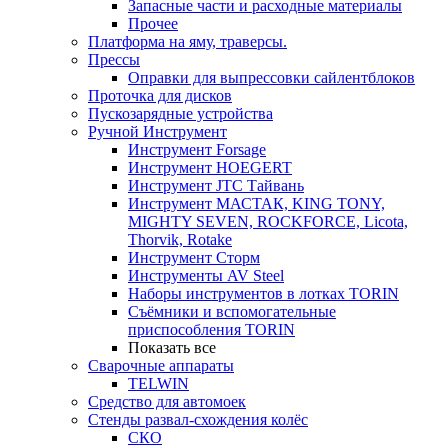
Запасные части и расходные материалы
Прочее
Платформа на яму, траверсы.
Прессы
Оправки для выпрессовки сайлентблоков
Проточка для дисков
Пускозарядные устройства
Ручной Инструмент
Инструмент Forsage
Инструмент HOEGERT
Инструмент JTC Тайвань
Инструмент МАСТАК, KING TONY,
MIGHTY SEVEN, ROCKFORCE, Licota,
Thorvik, Rotake
Инструмент Сторм
Инструменты AV Steel
Наборы инструментов в лотках TORIN
Съёмники и вспомогательные
приспособления TORIN
Показать все
Сварочные аппараты
TELWIN
Средство для автомоек
Стенды развал-схождения колёс
СКО