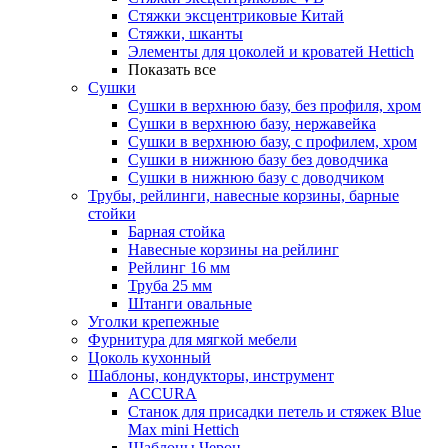
Стяжки эксцентриковые Китай
Стяжки, шканты
Элементы для цоколей и кроватей Hettich
Показать все
Сушки
Сушки в верхнюю базу, без профиля, хром
Сушки в верхнюю базу, нержавейка
Сушки в верхнюю базу, с профилем, хром
Сушки в нижнюю базу без доводчика
Сушки в нижнюю базу с доводчиком
Трубы, рейлинги, навесные корзины, барные
стойки
Барная стойка
Навесные корзины на рейлинг
Рейлинг 16 мм
Труба 25 мм
Штанги овальные
Уголки крепежные
Фурнитура для мягкой мебели
Цоколь кухонный
Шаблоны, кондукторы, инструмент
ACCURA
Станок для присадки петель и стяжек Blue
Max mini Hettich
Шаблоны Черон