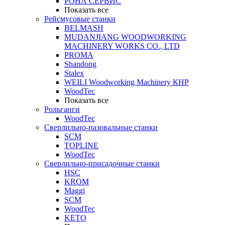
РОНА СЕРВИС
Показать все
Рейсмусовые станки
BELMASH
MUDANJIANG WOODWORKING
MACHINERY WORKS CO., LTD
PROMA
Shandong
Stalex
WEILI Woodworking Machinery КНР
WoodTec
Показать все
Рольганги
WoodTec
Сверлильно-пазовальные станки
SCM
TOPLINE
WoodTec
Сверлильно-присадочные станки
HSC
KROM
Maggi
SCM
WoodTec
KETO