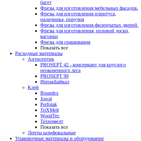
багет
Фрезы для изготовления мебельных фасадов.
Фрезы для изготовления плинтуса,
наличника, поручня
Фрезы для изготовления филенчатых дверей.
Фрезы для изготовления, половой доски,
вагонки
Фрезы для сращивания
Показать все
Расходные материалы
Антисептик
PROSEPT 42 - консервант для круглого
неокоренного леса
PROSEPT 99
ИрпакБайкал
Клей
Boundex
Jowat
Perfotak
TriXMelt
WoodTec
Техномелт
Показать все
Ленты шлифовальные
Упаковочные материалы и оборудование