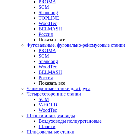
PROMA
SCM
Shandong
TOPLINE
WoodTec
BELMASH
Россия
Показать все
Фуговальные, фуговально-рейсмусовые станки
PROMA
SCM
Shandong
WoodTec
BELMASH
Россия
Показать все
Чашкорезные станки для бруса
Четырехсторонние станки
SCM
V-HOLD
WoodTec
Шланги и воздуховоды
Воздуховоды полиуретановые
Шланги
Шлифовальные станки