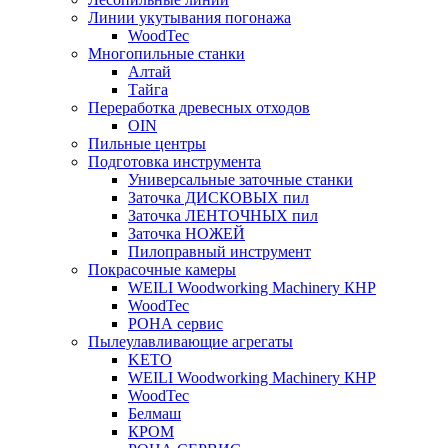
Линии укутывания погонажа
WoodTec
Многопильные станки
Алтай
Тайга
Переработка древесных отходов
OIN
Пильные центры
Подготовка инструмента
Универсальные заточные станки
Заточка ДИСКОВЫХ пил
Заточка ЛЕНТОЧНЫХ пил
Заточка НОЖЕЙ
Пилоправный инструмент
Покрасочные камеры
WEILI Woodworking Machinery КНР
WoodTec
РОНА сервис
Пылеулавливающие агрегаты
KETO
WEILI Woodworking Machinery КНР
WoodTec
Белмаш
КРОМ