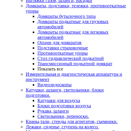
Вытяжки газов, шланги, насадки
Домкраты, подставки, тележки, противооткатные
упоры
Домкраты бутылочного типа
Домкраты подкатные для грузовых
автомобилей
Домкраты подкатные для легковых
автомобилей
Опции для домкратов
Подставки страховочные
Противооткатные упоры
Стол гидравлический подкатной
Трансмиссионый подкатной домкрат
Показать все
Измерительная и диагностическая аппаратура и
инструмент
Видеоэндоскопы
Катушки, шланги, светильники, блоки
подготовки.
Катушки для воздуха
Блоки подготовки воздуха
Рукава, шланги
Светильники, переноски.
Краны,тали, стенды для агрегатов, съемники.
Лежаки, сиденье, ступень на колесо.