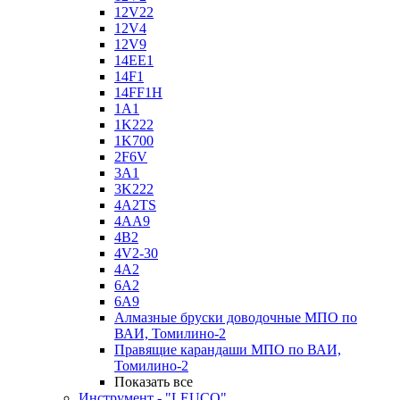
12V22
12V4
12V9
14EE1
14F1
14FF1H
1A1
1K222
1K700
2F6V
3A1
3K222
4A2TS
4AA9
4B2
4V2-30
4А2
6A2
6A9
Алмазные бруски доводочные МПО по
ВАИ, Томилино-2
Правящие карандаши МПО по ВАИ,
Томилино-2
Показать все
Инструмент - "LEUCO"