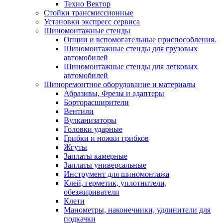
Техно Вектор
Стойки трансмиссионные
Установки экспресс сервиса
Шиномонтажные стенды
Опции и вспомогательные приспособления.
Шиномонтажные стенды для грузовых
автомобилей
Шиномонтажные стенды для легковых
автомобилей
Шиноремонтное оборудование и материалы
Абразивы, Фрезы и адаптеры
Борторасширители
Вентили
Вулканизаторы
Головки ударные
Грибки и ножки грибков
Жгуты
Заплаты камерные
Заплаты универсальные
Инструмент для шиномонтажа
Клей, герметик, уплотнители,
обезжириватели
Клети
Манометры, наконечники, удлинители для
подкачки