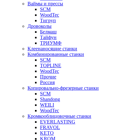
Ваймы и прессы
SCM
WoodTec
Тигруп
Дровоколы
Белмаш
Тайфун
ТРИУМФ
Клеенаносящие станки
Комбинированные станки
SCM
TOPLINE
WoodTec
Прочие
Россия
Копировально-фрезерные станки
SCM
Shandong
WEILI
WoodTec
Кромкооблицовочные станки
EVERLASTING
FRAVOL
KETO
KROM