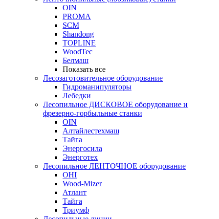
OIN
PROMA
SCM
Shandong
TOPLINE
WoodTec
Белмаш
Показать все
Лесозаготовительное оборудование
Гидроманипуляторы
Лебедки
Лесопильное ДИСКОВОЕ оборудование и
фрезерно-горбыльные станки
OIN
Алтайлестехмаш
Тайга
Энергосила
Энерготех
Лесопильное ЛЕНТОЧНОЕ оборудование
OHI
Wood-Mizer
Атлант
Тайга
Триумф
Лесопильные линии