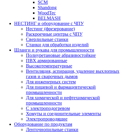
SCM
Shandong
WoodTec
BELMASH
НЕСТИНГ и оборудование с ЧПУ
Нестинг (фрезерование)
Раскроечные центры с ЧПУ
Сверлильные станки
Станки для обработки изделий
Шланги и рукава для промышленности
Полиуретановые абразивостойкие
ПВХ армированные
Высокотемпературные
Вентиляция, аспирация, удаление выхлопных
газов и сварочных дымов
Для инженерных систем
Для пищевой и фармацевтической
промышленности
Для химической и нефтехимической
промышленности
С электроподогревом
Хомуты и соединительные элементы
Электропроводящие
Оборудование по продуктам
Ленточнопильные станки