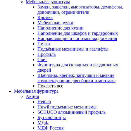
Мебельная фурнитура
Замки, защелки, амортизаторы, демпферы,
доводчики, ограничители
Кромка
Мебельные ручки
Наполнение для кухни
Наполнение для шкафов и гардеробных
Направляющие и системы выдвижения
Петли
Подъёмные механизмы и газлифты
Профиль
Свет
Фурнитура для складных и раздвижных
дверей
Шаблоны, крепёж, заглушки и мелкие
комплектующие для сборки и монтажа
Показать все
Мебельная фурнитура
Акция
Hettich
Huwil подъемные механизмы
SCHUCO алюминиевый профиль
Бутылочницы
МДФ
МДФ Россия