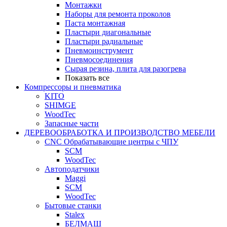
Монтажки
Наборы для ремонта проколов
Паста монтажная
Пластыри диагональные
Пластыри радиальные
Пневмоинструмент
Пневмосоединения
Сырая резина, плита для разогрева
Показать все
Компрессоры и пневматика
KITO
SHIMGE
WoodTec
Запасные части
ДЕРЕВООБРАБОТКА И ПРОИЗВОДСТВО МЕБЕЛИ
CNC Обрабатывающие центры с ЧПУ
SCM
WoodTec
Автоподатчики
Maggi
SCM
WoodTec
Бытовые станки
Stalex
БЕЛМАШ