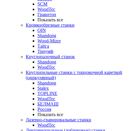
SCM
WoodTec
Гравитон
Показать все
Кромкообрезные станки
OIN
Shandong
Wood-Mizer
Тайга
Триумф
Круглопалочный станок
Shandong
WoodTec
Круглопильные станки с торцовочной кареткой
(циркулярный)
Shandong
Stalex
TOPLINE
WoodTec
БЕЛМАШ
Россия
Показать все
Лазерно-гравировальные станки
WoodTec
Ленточнопильные (лобзиковые) станки