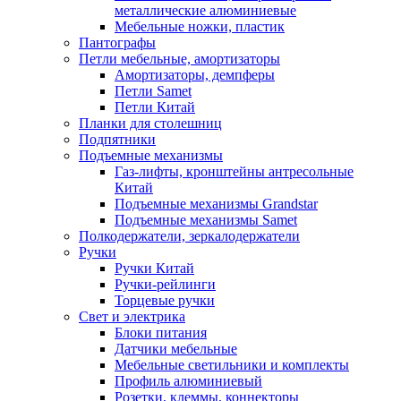
металлические алюминиевые
Мебельные ножки, пластик
Пантографы
Петли мебельные, амортизаторы
Амортизаторы, демпферы
Петли Samet
Петли Китай
Планки для столешниц
Подпятники
Подъемные механизмы
Газ-лифты, кронштейны антресольные
Китай
Подъемные механизмы Grandstar
Подъемные механизмы Samet
Полкодержатели, зеркалодержатели
Ручки
Ручки Китай
Ручки-рейлинги
Торцевые ручки
Свет и электрика
Блоки питания
Датчики мебельные
Мебельные светильники и комплекты
Профиль алюминиевый
Розетки, клеммы, коннекторы