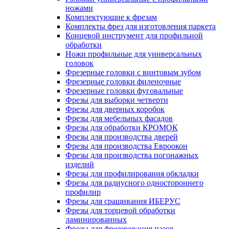
ножами
Комплектующие к фрезам
Комплекты фрез для изготовления паркета
Концевой инструмент для профильной
обработки
Ножи профильные для универсальных
головок
Фрезерные головки с винтовым зубом
Фрезерные головки филеночные
Фрезерные головки фуговальные
Фрезы для выборки четверти
Фрезы для дверных коробок
Фрезы для мебельных фасадов
Фрезы для обработки КРОМОК
Фрезы для производства дверей
Фрезы для производства Евроокон
Фрезы для производства погонажных
изделий
Фрезы для профилирования обкладки
Фрезы для радиусного одностороннего
профилир
Фрезы для сращивания ИБЕРУС
Фрезы для торцевой обработки
ламинированных
Фрезы для фрезерования пазов