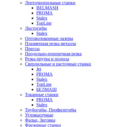
Ленточнопильные станки
BELMASH
PROMA
Stalex
TopLine
Листогибы
Stalex
Оптоволоконные лазеры
Плазменная резка металла
Прессы
Продольно-поперечная резка
Резка прутка и полосы
Сверлильные и расточные станки
Jet
PROMA
Stalex
TopLine
БЕЛМАШ
Токарные станки
PROMA
Stalex
Трубогибы, Профилегибы
Угловысечные
Фальц, Зиговка
Фрезерные станки