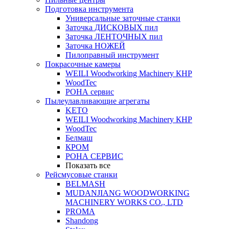
Подготовка инструмента
Универсальные заточные станки
Заточка ДИСКОВЫХ пил
Заточка ЛЕНТОЧНЫХ пил
Заточка НОЖЕЙ
Пилоправный инструмент
Покрасочные камеры
WEILI Woodworking Machinery КНР
WoodTec
РОНА сервис
Пылеулавливающие агрегаты
KETO
WEILI Woodworking Machinery КНР
WoodTec
Белмаш
КРОМ
РОНА СЕРВИС
Показать все
Рейсмусовые станки
BELMASH
MUDANJIANG WOODWORKING
MACHINERY WORKS CO., LTD
PROMA
Shandong