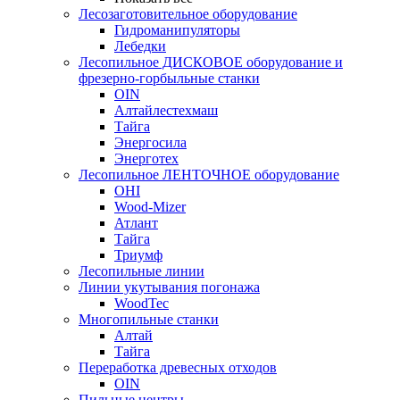
Лесозаготовительное оборудование
Гидроманипуляторы
Лебедки
Лесопильное ДИСКОВОЕ оборудование и
фрезерно-горбыльные станки
OIN
Алтайлестехмаш
Тайга
Энергосила
Энерготех
Лесопильное ЛЕНТОЧНОЕ оборудование
OHI
Wood-Mizer
Атлант
Тайга
Триумф
Лесопильные линии
Линии укутывания погонажа
WoodTec
Многопильные станки
Алтай
Тайга
Переработка древесных отходов
OIN
Пильные центры