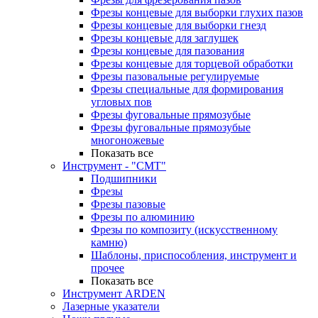
Фрезы концевые для выборки глухих пазов
Фрезы концевые для выборки гнезд
Фрезы концевые для заглушек
Фрезы концевые для пазования
Фрезы концевые для торцевой обработки
Фрезы пазовальные регулируемые
Фрезы специальные для формирования
угловых пов
Фрезы фуговальные прямозубые
Фрезы фуговальные прямозубые
многоножевые
Показать все
Инструмент - "СМТ"
Подшипники
Фрезы
Фрезы пазовые
Фрезы по алюминию
Фрезы по композиту (искусственному
камню)
Шаблоны, приспособления, инструмент и
прочее
Показать все
Инструмент ARDEN
Лазерные указатели