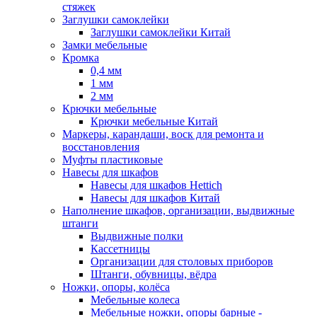
стяжек
Заглушки самоклейки
Заглушки самоклейки Китай
Замки мебельные
Кромка
0,4 мм
1 мм
2 мм
Крючки мебельные
Крючки мебельные Китай
Маркеры, карандаши, воск для ремонта и
восстановления
Муфты пластиковые
Навесы для шкафов
Навесы для шкафов Hettich
Навесы для шкафов Китай
Наполнение шкафов, организации, выдвижные
штанги
Выдвижные полки
Кассетницы
Организации для столовых приборов
Штанги, обувницы, вёдра
Ножки, опоры, колёса
Мебельные колеса
Мебельные ножки, опоры барные -