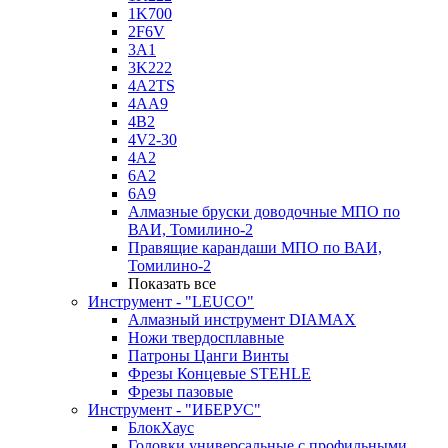
1K700
2F6V
3A1
3K222
4A2TS
4AA9
4B2
4V2-30
4А2
6A2
6A9
Алмазные бруски доводочные МПО по
ВАИ, Томилино-2
Правящие карандаши МПО по ВАИ,
Томилино-2
Показать все
Инструмент - "LEUCO"
Алмазный инструмент DIAMAX
Ножи твердосплавные
Патроны Цанги Винты
Фрезы Концевые STEHLE
Фрезы пазовые
Инструмент - "ИБЕРУС"
БлокХаус
Головки универсальные с профильными