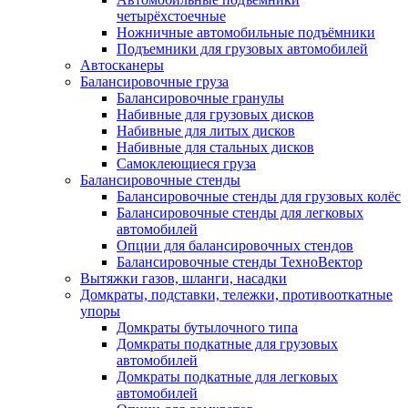
четырёхстоечные
Ножничные автомобильные подъёмники
Подъемники для грузовых автомобилей
Автосканеры
Балансировочные груза
Балансировочные гранулы
Набивные для грузовых дисков
Набивные для литых дисков
Набивные для стальных дисков
Самоклеющиеся груза
Балансировочные стенды
Балансировочные стенды для грузовых колёс
Балансировочные стенды для легковых
автомобилей
Опции для балансировочных стендов
Балансировочные стенды ТехноВектор
Вытяжки газов, шланги, насадки
Домкраты, подставки, тележки, противооткатные
упоры
Домкраты бутылочного типа
Домкраты подкатные для грузовых
автомобилей
Домкраты подкатные для легковых
автомобилей