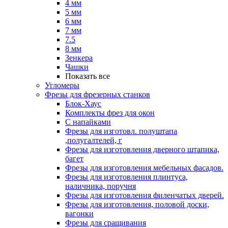
4 мм
5 мм
6 мм
7 мм
7.5
8 мм
Зенкера
Чашки
Показать все
Угломеры
Фрезы для фрезерных станков
Блок-Хаус
Комплекты фрез для окон
С напайками
Фрезы для изготовл. полуштапа
,полугалтелей, г
Фрезы для изготовления дверного штапика,
багет
Фрезы для изготовления мебельных фасадов.
Фрезы для изготовления плинтуса,
наличника, поручня
Фрезы для изготовления филенчатых дверей.
Фрезы для изготовления, половой доски,
вагонки
Фрезы для сращивания