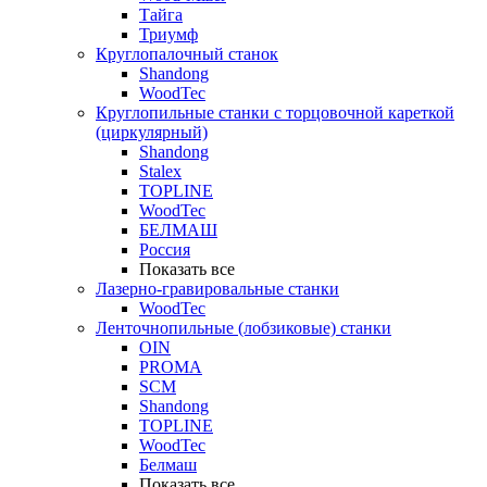
Тайга
Триумф
Круглопалочный станок
Shandong
WoodTec
Круглопильные станки с торцовочной кареткой
(циркулярный)
Shandong
Stalex
TOPLINE
WoodTec
БЕЛМАШ
Россия
Показать все
Лазерно-гравировальные станки
WoodTec
Ленточнопильные (лобзиковые) станки
OIN
PROMA
SCM
Shandong
TOPLINE
WoodTec
Белмаш
Показать все