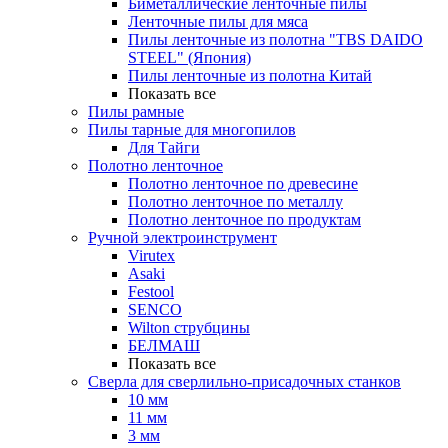
Биметаллические ленточные пилы
Ленточные пилы для мяса
Пилы ленточные из полотна "TBS DAIDO
STEEL" (Япония)
Пилы ленточные из полотна Китай
Показать все
Пилы рамные
Пилы тарные для многопилов
Для Тайги
Полотно ленточное
Полотно ленточное по древесине
Полотно ленточное по металлу
Полотно ленточное по продуктам
Ручной электроинструмент
Virutex
Asaki
Festool
SENCO
Wilton струбцины
БЕЛМАШ
Показать все
Сверла для сверлильно-присадочных станков
10 мм
11 мм
3 мм