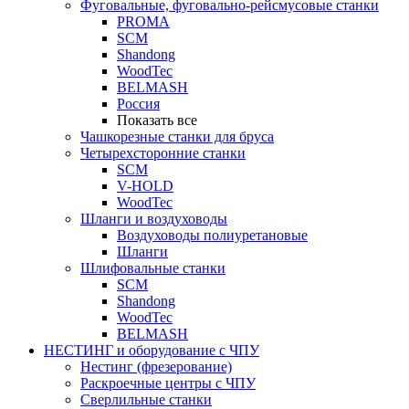
Фуговальные, фуговально-рейсмусовые станки
PROMA
SCM
Shandong
WoodTec
BELMASH
Россия
Показать все
Чашкорезные станки для бруса
Четырехсторонние станки
SCM
V-HOLD
WoodTec
Шланги и воздуховоды
Воздуховоды полиуретановые
Шланги
Шлифовальные станки
SCM
Shandong
WoodTec
BELMASH
НЕСТИНГ и оборудование с ЧПУ
Нестинг (фрезерование)
Раскроечные центры с ЧПУ
Сверлильные станки