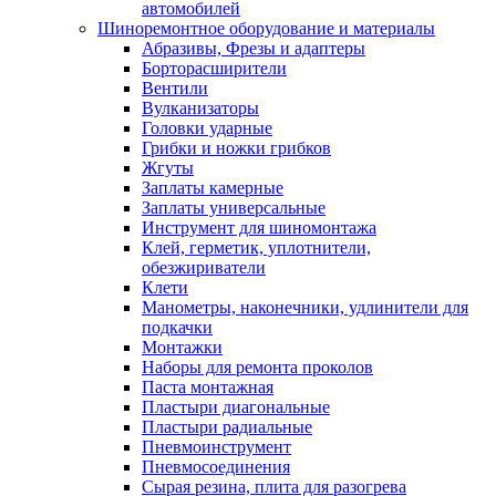
автомобилей
Шиноремонтное оборудование и материалы
Абразивы, Фрезы и адаптеры
Борторасширители
Вентили
Вулканизаторы
Головки ударные
Грибки и ножки грибков
Жгуты
Заплаты камерные
Заплаты универсальные
Инструмент для шиномонтажа
Клей, герметик, уплотнители,
обезжириватели
Клети
Манометры, наконечники, удлинители для
подкачки
Монтажки
Наборы для ремонта проколов
Паста монтажная
Пластыри диагональные
Пластыри радиальные
Пневмоинструмент
Пневмосоединения
Сырая резина, плита для разогрева