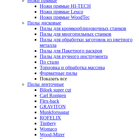
Ножи прямые
Ножи прямые HI-TECH
Ножи прямые Leuco
Ножи прямые WoodTec
Пилы дисковые
Пилы для кромкооблицовочных станков
Пилы для многопильных станков
Пилы для обработки заготовок из цветного
металла
Пилы для Пакетного раскроя
Пилы для ручного инструмента
По стали
Торцовка и обработка массива
Форматные пилы
Показать все
Пилы ленточные
Bilork super cut
Carl Rontgen
Flex-back
GRAVITON
Munkforssagar
ROFELIX
Timbery
Womaco
Wood-Mizer