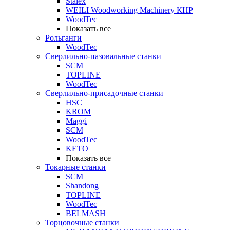
Stalex
WEILI Woodworking Machinery КНР
WoodTec
Показать все
Рольганги
WoodTec
Сверлильно-пазовальные станки
SCM
TOPLINE
WoodTec
Сверлильно-присадочные станки
HSC
KROM
Maggi
SCM
WoodTec
KETO
Показать все
Токарные станки
SCM
Shandong
TOPLINE
WoodTec
BELMASH
Торцовочные станки