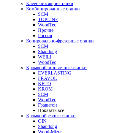
Клеенаносящие станки
Комбинированные станки
SCM
TOPLINE
WoodTec
Прочие
Россия
Копировально-фрезерные станки
SCM
Shandong
WEILI
WoodTec
Кромкооблицовочные станки
EVERLASTING
FRAVOL
KETO
KROM
SCM
WoodTec
Гравитон
Показать все
Кромкообрезные станки
OIN
Shandong
Wood-Mizer