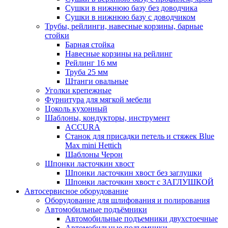
Сушки в нижнюю базу без доводчика
Сушки в нижнюю базу с доводчиком
Трубы, рейлинги, навесные корзины, барные
стойки
Барная стойка
Навесные корзины на рейлинг
Рейлинг 16 мм
Труба 25 мм
Штанги овальные
Уголки крепежные
Фурнитура для мягкой мебели
Цоколь кухонный
Шаблоны, кондукторы, инструмент
ACCURA
Станок для присадки петель и стяжек Blue
Max mini Hettich
Шаблоны Черон
Шпонки ласточкин хвост
Шпонки ласточкин хвост без заглушки
Шпонки ласточкин хвост с ЗАГЛУШКОЙ
Автосервисное оборудование
Оборудование для шлифования и полирования
Автомобильные подъёмники
Автомобильные подъемники двухстоечные
Автомобильные подъемники