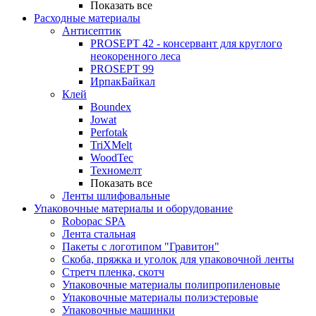
Показать все
Расходные материалы
Антисептик
PROSEPT 42 - консервант для круглого
неокоренного леса
PROSEPT 99
ИрпакБайкал
Клей
Boundex
Jowat
Perfotak
TriXMelt
WoodTec
Техномелт
Показать все
Ленты шлифовальные
Упаковочные материалы и оборудование
Robopac SPA
Лента стальная
Пакеты с логотипом "Гравитон"
Скоба, пряжка и уголок для упаковочной ленты
Стретч пленка, скотч
Упаковочные материалы полипропиленовые
Упаковочные материалы полиэстеровые
Упаковочные машинки