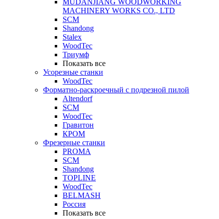
MUDANJIANG WOODWORKING
MACHINERY WORKS CO., LTD
SCM
Shandong
Stalex
WoodTec
Триумф
Показать все
Усорезные станки
WoodTec
Форматно-раскроечный с подрезной пилой
Altendorf
SCM
WoodTec
Гравитон
КРОМ
Фрезерные станки
PROMA
SCM
Shandong
TOPLINE
WoodTec
BELMASH
Россия
Показать все