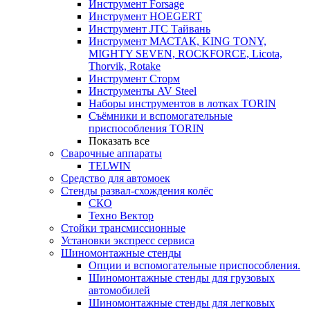
Инструмент Forsage
Инструмент HOEGERT
Инструмент JTC Тайвань
Инструмент МАСТАК, KING TONY,
MIGHTY SEVEN, ROCKFORCE, Licota,
Thorvik, Rotake
Инструмент Сторм
Инструменты AV Steel
Наборы инструментов в лотках TORIN
Съёмники и вспомогательные
приспособления TORIN
Показать все
Сварочные аппараты
TELWIN
Средство для автомоек
Стенды развал-схождения колёс
СКО
Техно Вектор
Стойки трансмиссионные
Установки экспресс сервиса
Шиномонтажные стенды
Опции и вспомогательные приспособления.
Шиномонтажные стенды для грузовых
автомобилей
Шиномонтажные стенды для легковых