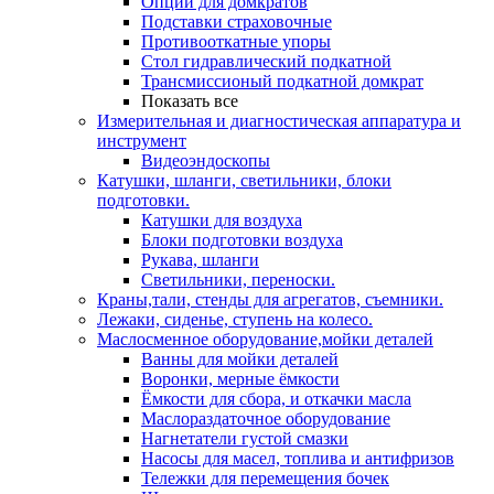
Опции для домкратов
Подставки страховочные
Противооткатные упоры
Стол гидравлический подкатной
Трансмиссионый подкатной домкрат
Показать все
Измерительная и диагностическая аппаратура и
инструмент
Видеоэндоскопы
Катушки, шланги, светильники, блоки
подготовки.
Катушки для воздуха
Блоки подготовки воздуха
Рукава, шланги
Светильники, переноски.
Краны,тали, стенды для агрегатов, съемники.
Лежаки, сиденье, ступень на колесо.
Маслосменное оборудование,мойки деталей
Ванны для мойки деталей
Воронки, мерные ёмкости
Ёмкости для сбора, и откачки масла
Маслораздаточное оборудование
Нагнетатели густой смазки
Насосы для масел, топлива и антифризов
Тележки для перемещения бочек