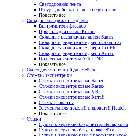
Светодиодная лента
Шнуры, кабель-каналы, соединители
Показать все
Складные-раздвижные двери
Выпрямители фасадов
Профиль для стекла Китай
Складные раздвижные двери Samet
Складные-раздвижные двери GrandStar
Складные-раздвижные двери Hettich
Складные-раздвижные двери Китай
Подвесные системы AIR LINE
Показать все
Скотч двухсторонний для мебели
Стяжки, эксцентрики
Cтяжки эксцентриковые Samet
Стяжки эксцентриковые Rastex
Стяжки эксцентриковые VB
Стяжки эксцентриковые Китай
Стяжки, шканты
Элементы для цоколей и кроватей Hettich
Показать все
Сушки
Сушки в верхнюю базу, без профиля, хром
Сушки в верхнюю базу, нержавейка
Сушки в верхнюю базу, с профилем, хром