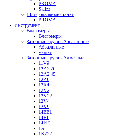
PROMA
Stalex
Шлифовальные станки
PROMA
Инструмент
Влагомеры
Влагомеры
Заточные круги - Абразивные
Абразивные
Чашки
Заточные круги - Алмазные
11V9
12A2 20
12A2 45
12A9
12R4
12V2
12V22
12V4
12V9
14EE1
14F1
14FF1H
1A1
1K222