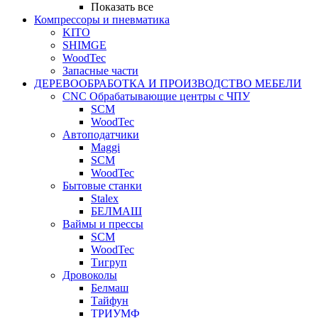
Показать все
Компрессоры и пневматика
KITO
SHIMGE
WoodTec
Запасные части
ДЕРЕВООБРАБОТКА И ПРОИЗВОДСТВО МЕБЕЛИ
CNC Обрабатывающие центры с ЧПУ
SCM
WoodTec
Автоподатчики
Maggi
SCM
WoodTec
Бытовые станки
Stalex
БЕЛМАШ
Ваймы и прессы
SCM
WoodTec
Тигруп
Дровоколы
Белмаш
Тайфун
ТРИУМФ