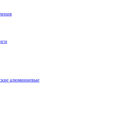
вления
нги
еские алюминиевые