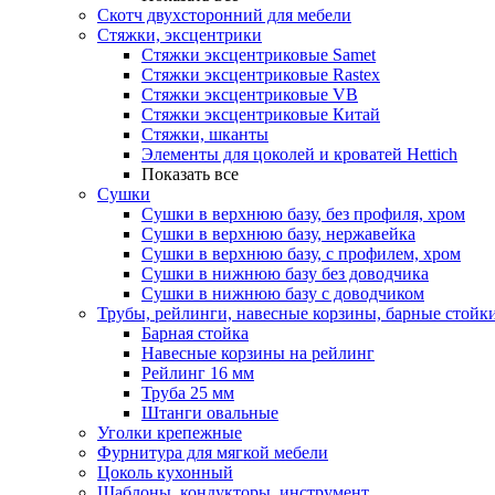
Скотч двухсторонний для мебели
Стяжки, эксцентрики
Cтяжки эксцентриковые Samet
Стяжки эксцентриковые Rastex
Стяжки эксцентриковые VB
Стяжки эксцентриковые Китай
Стяжки, шканты
Элементы для цоколей и кроватей Hettich
Показать все
Сушки
Сушки в верхнюю базу, без профиля, хром
Сушки в верхнюю базу, нержавейка
Сушки в верхнюю базу, с профилем, хром
Сушки в нижнюю базу без доводчика
Сушки в нижнюю базу с доводчиком
Трубы, рейлинги, навесные корзины, барные стойк
Барная стойка
Навесные корзины на рейлинг
Рейлинг 16 мм
Труба 25 мм
Штанги овальные
Уголки крепежные
Фурнитура для мягкой мебели
Цоколь кухонный
Шаблоны, кондукторы, инструмент