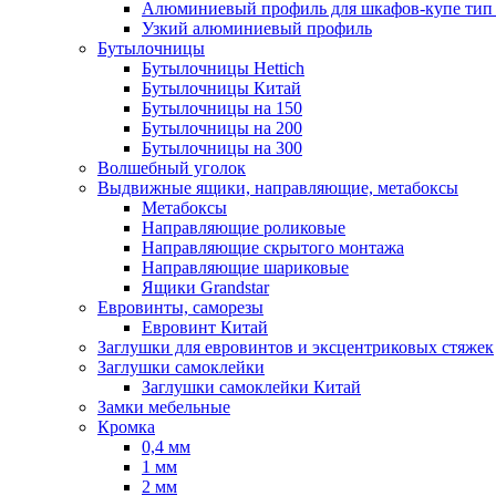
Алюминиевый профиль для шкафов-купе ти
Узкий алюминиевый профиль
Бутылочницы
Бутылочницы Hettich
Бутылочницы Китай
Бутылочницы на 150
Бутылочницы на 200
Бутылочницы на 300
Волшебный уголок
Выдвижные ящики, направляющие, метабоксы
Метабоксы
Направляющие роликовые
Направляющие скрытого монтажа
Направляющие шариковые
Ящики Grandstar
Евровинты, саморезы
Евровинт Китай
Заглушки для евровинтов и эксцентриковых стяжек
Заглушки самоклейки
Заглушки самоклейки Китай
Замки мебельные
Кромка
0,4 мм
1 мм
2 мм