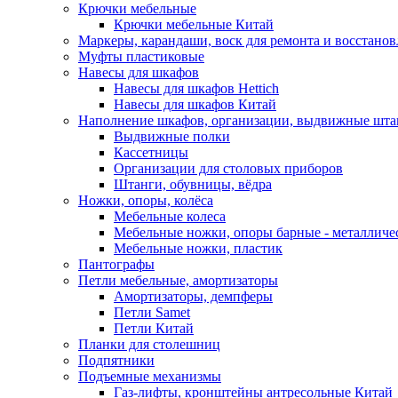
Крючки мебельные
Крючки мебельные Китай
Маркеры, карандаши, воск для ремонта и восстано
Муфты пластиковые
Навесы для шкафов
Навесы для шкафов Hettich
Навесы для шкафов Китай
Наполнение шкафов, организации, выдвижные шта
Выдвижные полки
Кассетницы
Организации для столовых приборов
Штанги, обувницы, вёдра
Ножки, опоры, колёса
Мебельные колеса
Мебельные ножки, опоры барные - металлич
Мебельные ножки, пластик
Пантографы
Петли мебельные, амортизаторы
Амортизаторы, демпферы
Петли Samet
Петли Китай
Планки для столешниц
Подпятники
Подъемные механизмы
Газ-лифты, кронштейны антресольные Китай