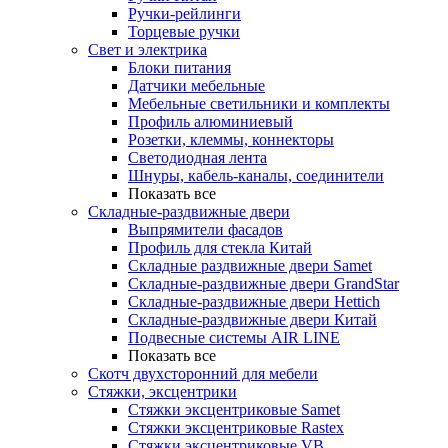
Ручки-рейлинги
Торцевые ручки
Свет и электрика
Блоки питания
Датчики мебельные
Мебельные светильники и комплекты
Профиль алюминиевый
Розетки, клеммы, коннекторы
Светодиодная лента
Шнуры, кабель-каналы, соединители
Показать все
Складные-раздвижные двери
Выпрямители фасадов
Профиль для стекла Китай
Складные раздвижные двери Samet
Складные-раздвижные двери GrandStar
Складные-раздвижные двери Hettich
Складные-раздвижные двери Китай
Подвесные системы AIR LINE
Показать все
Скотч двухсторонний для мебели
Стяжки, эксцентрики
Cтяжки эксцентриковые Samet
Стяжки эксцентриковые Rastex
Стяжки эксцентриковые VB