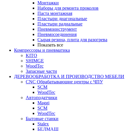
Монтажки
Наборы для ремонта проколов
Паста монтажная
Пластыри диагональные
Пластыри радиальные
Пневмоинструмент
Пневмосоединения
Сырая резина, плита для разогрева
Показать все
Компрессоры и пневматика
KITO
SHIMGE
WoodTec
Запасные части
ДЕРЕВООБРАБОТКА И ПРОИЗВОДСТВО МЕБЕЛИ
CNC Обрабатывающие центры с ЧПУ
SCM
WoodTec
Автоподатчики
Maggi
SCM
WoodTec
Бытовые станки
Stalex
БЕЛМАШ