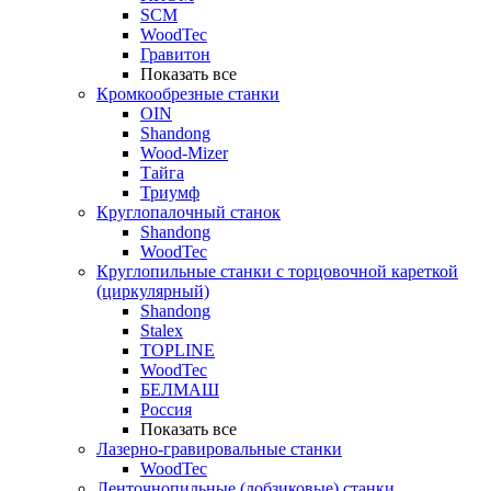
SCM
WoodTec
Гравитон
Показать все
Кромкообрезные станки
OIN
Shandong
Wood-Mizer
Тайга
Триумф
Круглопалочный станок
Shandong
WoodTec
Круглопильные станки с торцовочной кареткой
(циркулярный)
Shandong
Stalex
TOPLINE
WoodTec
БЕЛМАШ
Россия
Показать все
Лазерно-гравировальные станки
WoodTec
Ленточнопильные (лобзиковые) станки