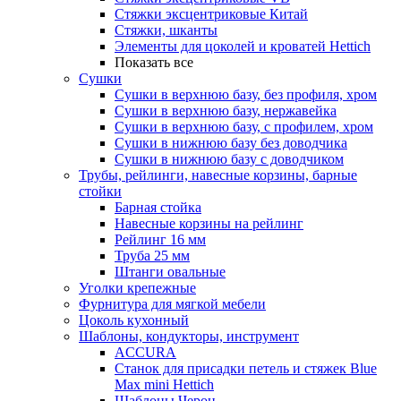
Стяжки эксцентриковые Китай
Стяжки, шканты
Элементы для цоколей и кроватей Hettich
Показать все
Сушки
Сушки в верхнюю базу, без профиля, хром
Сушки в верхнюю базу, нержавейка
Сушки в верхнюю базу, с профилем, хром
Сушки в нижнюю базу без доводчика
Сушки в нижнюю базу с доводчиком
Трубы, рейлинги, навесные корзины, барные
стойки
Барная стойка
Навесные корзины на рейлинг
Рейлинг 16 мм
Труба 25 мм
Штанги овальные
Уголки крепежные
Фурнитура для мягкой мебели
Цоколь кухонный
Шаблоны, кондукторы, инструмент
ACCURA
Станок для присадки петель и стяжек Blue
Max mini Hettich
Шаблоны Черон