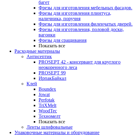
багет
Фрезы для изготовления мебельных фасадов.
Фрезы для изготовления плинтуса,
наличника, поручня
Фрезы для изготовления филенчатых дверей.
Фрезы для изготовления, половой доски,
вагонки
Фрезы для сращивания
Показать все
Расходные материалы
Антисептик
PROSEPT 42 - консервант для круглого
неокоренного леса
PROSEPT 99
ИрпакБайкал
Клей
Boundex
Jowat
Perfotak
TriXMelt
WoodTec
Техномелт
Показать все
Ленты шлифовальные
Упаковочные материалы и оборудование