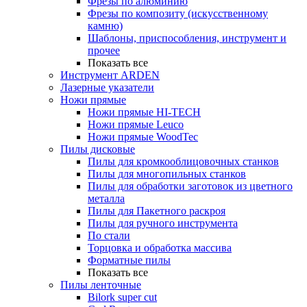
Фрезы по алюминию
Фрезы по композиту (искусственному
камню)
Шаблоны, приспособления, инструмент и
прочее
Показать все
Инструмент ARDEN
Лазерные указатели
Ножи прямые
Ножи прямые HI-TECH
Ножи прямые Leuco
Ножи прямые WoodTec
Пилы дисковые
Пилы для кромкооблицовочных станков
Пилы для многопильных станков
Пилы для обработки заготовок из цветного
металла
Пилы для Пакетного раскроя
Пилы для ручного инструмента
По стали
Торцовка и обработка массива
Форматные пилы
Показать все
Пилы ленточные
Bilork super cut