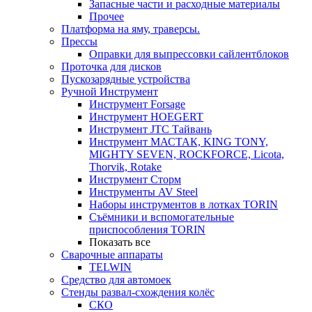
Запасные части и расходные материалы
Прочее
Платформа на яму, траверсы.
Прессы
Оправки для выпрессовки сайлентблоков
Проточка для дисков
Пускозарядные устройства
Ручной Инструмент
Инструмент Forsage
Инструмент HOEGERT
Инструмент JTC Тайвань
Инструмент МАСТАК, KING TONY,
MIGHTY SEVEN, ROCKFORCE, Licota,
Thorvik, Rotake
Инструмент Сторм
Инструменты AV Steel
Наборы инструментов в лотках TORIN
Съёмники и вспомогательные
приспособления TORIN
Показать все
Сварочные аппараты
TELWIN
Средство для автомоек
Стенды развал-схождения колёс
СКО