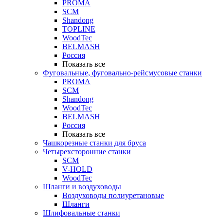
PROMA
SCM
Shandong
TOPLINE
WoodTec
BELMASH
Россия
Показать все
Фуговальные, фуговально-рейсмусовые станки
PROMA
SCM
Shandong
WoodTec
BELMASH
Россия
Показать все
Чашкорезные станки для бруса
Четырехсторонние станки
SCM
V-HOLD
WoodTec
Шланги и воздуховоды
Воздуховоды полиуретановые
Шланги
Шлифовальные станки