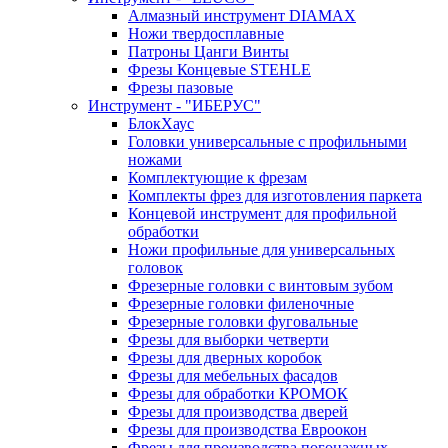
Алмазный инструмент DIAMAX
Ножи твердосплавные
Патроны Цанги Винты
Фрезы Концевые STEHLE
Фрезы пазовые
Инструмент - "ИБЕРУС"
БлокХаус
Головки универсальные с профильными
ножами
Комплектующие к фрезам
Комплекты фрез для изготовления паркета
Концевой инструмент для профильной
обработки
Ножи профильные для универсальных
головок
Фрезерные головки с винтовым зубом
Фрезерные головки филеночные
Фрезерные головки фуговальные
Фрезы для выборки четверти
Фрезы для дверных коробок
Фрезы для мебельных фасадов
Фрезы для обработки КРОМОК
Фрезы для производства дверей
Фрезы для производства Евроокон
Фрезы для производства погонажных