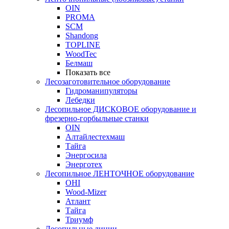
OIN
PROMA
SCM
Shandong
TOPLINE
WoodTec
Белмаш
Показать все
Лесозаготовительное оборудование
Гидроманипуляторы
Лебедки
Лесопильное ДИСКОВОЕ оборудование и
фрезерно-горбыльные станки
OIN
Алтайлестехмаш
Тайга
Энергосила
Энерготех
Лесопильное ЛЕНТОЧНОЕ оборудование
OHI
Wood-Mizer
Атлант
Тайга
Триумф
Лесопильные линии