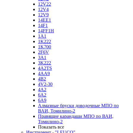
12V22
12V4
12V9
14EE1
14F1
14FF1H
1A1
1K222
1K700
2F6V
3A1
3K222
4A2TS
4AA9
4B2
4V2-30
4А2
6A2
6A9
Алмазные бруски доводочные МПО по
ВАИ, Томилино-2
Правящие карандаши МПО по ВАИ,
Томилино-2
Показать все
Инструмент - "LEUCO"