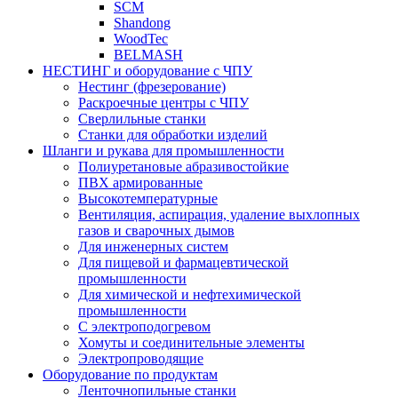
SCM
Shandong
WoodTec
BELMASH
НЕСТИНГ и оборудование с ЧПУ
Нестинг (фрезерование)
Раскроечные центры с ЧПУ
Сверлильные станки
Станки для обработки изделий
Шланги и рукава для промышленности
Полиуретановые абразивостойкие
ПВХ армированные
Высокотемпературные
Вентиляция, аспирация, удаление выхлопных
газов и сварочных дымов
Для инженерных систем
Для пищевой и фармацевтической
промышленности
Для химической и нефтехимической
промышленности
С электроподогревом
Хомуты и соединительные элементы
Электропроводящие
Оборудование по продуктам
Ленточнопильные станки