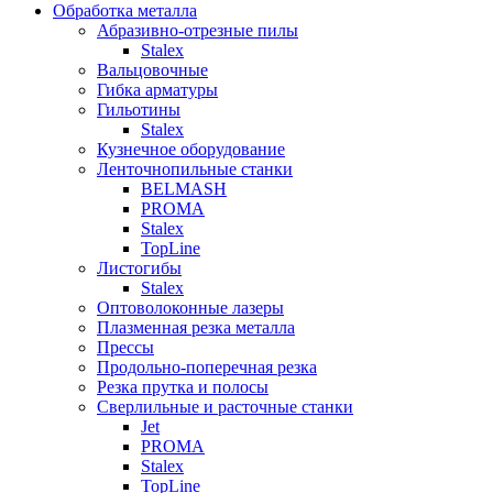
Обработка металла
Абразивно-отрезные пилы
Stalex
Вальцовочные
Гибка арматуры
Гильотины
Stalex
Кузнечное оборудование
Ленточнопильные станки
BELMASH
PROMA
Stalex
TopLine
Листогибы
Stalex
Оптоволоконные лазеры
Плазменная резка металла
Прессы
Продольно-поперечная резка
Резка прутка и полосы
Сверлильные и расточные станки
Jet
PROMA
Stalex
TopLine