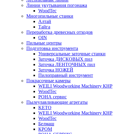
Линии укутывания погонажа
WoodTec
Многопильные станки
Алтай
Тайга
Переработка древесных отходов
OIN
Пильные центры
Подготовка инструмента
Универсальные заточные станки
Заточка ДИСКОВЫХ пил
Заточка ЛЕНТОЧНЫХ пил
Заточка НОЖЕЙ
Пилоправный инструмент
Покрасочные камеры
WEILI Woodworking Machinery КНР
WoodTec
РОНА сервис
Пылеулавливающие агрегаты
KETO
WEILI Woodworking Machinery КНР
WoodTec
Белмаш
КРОМ