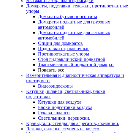
Вытяжки газов, шланги, насадки
Домкраты, подставки, тележки, противооткатные
упоры
Домкраты бутылочного типа
Домкраты подкатные для грузовых
автомобилей
Домкраты подкатные для легковых
автомобилей
Опции для домкратов
Подставки страховочные
Противооткатные упоры
Стол гидравлический подкатной
Трансмиссионый подкатной домкрат
Показать все
Измерительная и диагностическая аппаратура и
инструмент
Видеоэндоскопы
Катушки, шланги, светильники, блоки
подготовки.
Катушки для воздуха
Блоки подготовки воздуха
Рукава, шланги
Светильники, переноски.
Краны,тали, стенды для агрегатов, съемники.
Лежаки, сиденье, ступень на колесо.