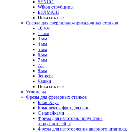
SENCO
Wilton струбцины
БЕЛМАШ
Показать все
Сверла для сверлильно-присадочных станков
10 мм
11 мм
3 мм
4 мм
5 мм
6 мм
7 мм
7.5
8 мм
Зенкера
Чашки
Показать все
Угломеры
Фрезы для фрезерных станков
Блок-Хаус
Комплекты фрез для окон
С напайками
Фрезы для изготовл. полуштапа
,полугалтелей, г
Фрезы для изготовления дверного штапика,