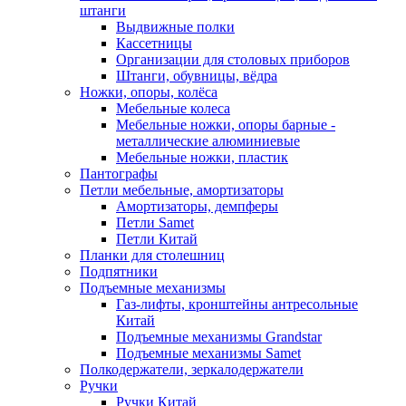
штанги
Выдвижные полки
Кассетницы
Организации для столовых приборов
Штанги, обувницы, вёдра
Ножки, опоры, колёса
Мебельные колеса
Мебельные ножки, опоры барные -
металлические алюминиевые
Мебельные ножки, пластик
Пантографы
Петли мебельные, амортизаторы
Амортизаторы, демпферы
Петли Samet
Петли Китай
Планки для столешниц
Подпятники
Подъемные механизмы
Газ-лифты, кронштейны антресольные
Китай
Подъемные механизмы Grandstar
Подъемные механизмы Samet
Полкодержатели, зеркалодержатели
Ручки
Ручки Китай