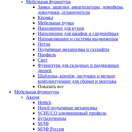
Мебельная фурнитура
Замки, защелки, амортизаторы, демпферы,
доводчики, ограничители
Кромка
Мебельные ручки
Наполнение для кухни
Наполнение для шкафов и гардеробных
Направляющие и системы выдвижения
Петли
Подъёмные механизмы и газлифты
Профиль
Свет
Фурнитура для складных и раздвижных
дверей
Шаблоны, крепёж, заглушки и мелкие
комплектующие для сборки и монтажа
Показать все
Мебельная фурнитура
Акция
Hettich
Huwil подъемные механизмы
SCHUCO алюминиевый профиль
Бутылочницы
МДФ
МДФ Россия