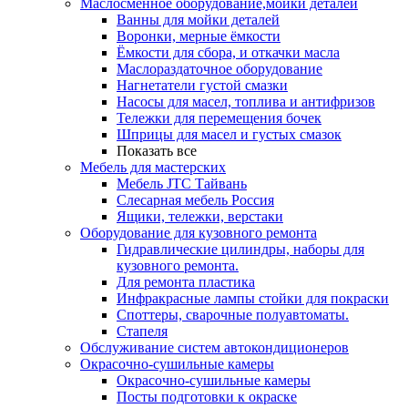
Маслосменное оборудование,мойки деталей
Ванны для мойки деталей
Воронки, мерные ёмкости
Ёмкости для сбора, и откачки масла
Маслораздаточное оборудование
Нагнетатели густой смазки
Насосы для масел, топлива и антифризов
Тележки для перемещения бочек
Шприцы для масел и густых смазок
Показать все
Мебель для мастерских
Мебель JTC Тайвань
Слесарная мебель Россия
Ящики, тележки, верстаки
Оборудование для кузовного ремонта
Гидравлические цилиндры, наборы для
кузовного ремонта.
Для ремонта пластика
Инфракрасные лампы стойки для покраски
Споттеры, сварочные полуавтоматы.
Стапеля
Обслуживание систем автокондиционеров
Окрасочно-сушильные камеры
Окрасочно-сушильные камеры
Посты подготовки к окраске