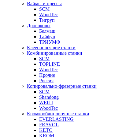
Ваймы и прессы
SCM
WoodTec
Тигруп
Дровоколы
Белмаш
Тайфун
ТРИУМФ
Клеенаносящие станки
Комбинированные станки
SCM
TOPLINE
WoodTec
Прочие
Россия
Копировально-фрезерные станки
SCM
Shandong
WEILI
WoodTec
Кромкооблицовочные станки
EVERLASTING
FRAVOL
KETO
KROM