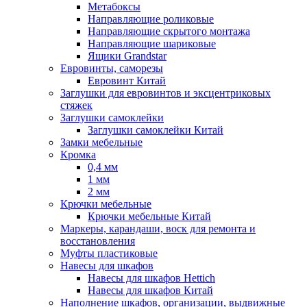
Метабоксы
Направляющие роликовые
Направляющие скрытого монтажа
Направляющие шариковые
Ящики Grandstar
Евровинты, саморезы
Евровинт Китай
Заглушки для евровинтов и эксцентриковых
стяжек
Заглушки самоклейки
Заглушки самоклейки Китай
Замки мебельные
Кромка
0,4 мм
1 мм
2 мм
Крючки мебельные
Крючки мебельные Китай
Маркеры, карандаши, воск для ремонта и
восстановления
Муфты пластиковые
Навесы для шкафов
Навесы для шкафов Hettich
Навесы для шкафов Китай
Наполнение шкафов, организации, выдвижные