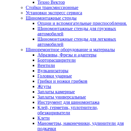
Техно Вектор
Стойки трансмиссионные
Установки экспресс сервиса
Шиномонтажные стенды
Опции и вспомогательные приспособления.
Шиномонтажные стенды для грузовых
автомобилей
Шиномонтажные стенды для легковых
автомобилей
Шиноремонтное оборудование и материалы
Абразивы, Фрезы и адаптеры
Борторасширители
Вентили
Вулканизаторы
Головки ударные
Грибки и ножки грибков
Жгуты
Заплаты камерные
Заплаты универсальные
Инструмент для шиномонтажа
Клей, герметик, уплотнители,
обезжириватели
Клети
Манометры, наконечники, удлинители для
подкачки