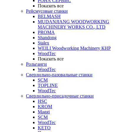
РОНА СЕРВИС
Показать все
Рейсмусовые станки
BELMASH
MUDANJIANG WOODWORKING
MACHINERY WORKS CO., LTD
PROMA
Shandong
Stalex
WEILI Woodworking Machinery КНР
WoodTec
Показать все
Рольганги
WoodTec
Сверлильно-пазовальные станки
SCM
TOPLINE
WoodTec
Сверлильно-присадочные станки
HSC
KROM
Maggi
SCM
WoodTec
KETO