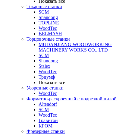
Показать все
Токарные станки
SCM
Shandong
TOPLINE
WoodTec
BELMASH
Торцовочные станки
MUDANJIANG WOODWORKING
MACHINERY WORKS CO., LTD
SCM
Shandong
Stalex
WoodTec
Триумф
Показать все
Усорезные станки
WoodTec
Форматно-раскроечный с подрезной пилой
Altendorf
SCM
WoodTec
Гравитон
КРОМ
Фрезерные станки