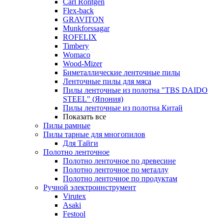
Carl Rontgen
Flex-back
GRAVITON
Munkforssagar
ROFELIX
Timbery
Womaco
Wood-Mizer
Биметаллические ленточные пилы
Ленточные пилы для мяса
Пилы ленточные из полотна "TBS DAIDO
STEEL" (Япония)
Пилы ленточные из полотна Китай
Показать все
Пилы рамные
Пилы тарные для многопилов
Для Тайги
Полотно ленточное
Полотно ленточное по древесине
Полотно ленточное по металлу
Полотно ленточное по продуктам
Ручной электроинструмент
Virutex
Asaki
Festool