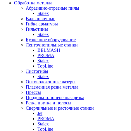
Обработка металла
Абразивно-отрезные пилы
Stalex
Вальцовочные
Гибка арматуры
Гильотины
Stalex
Кузнечное оборудование
Ленточнопильные станки
BELMASH
PROMA
Stalex
TopLine
Листогибы
Stalex
Оптоволоконные лазеры
Плазменная резка металла
Прессы
Продольно-поперечная резка
Резка прутка и полосы
Сверлильные и расточные станки
Jet
PROMA
Stalex
TopLine