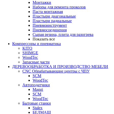
Монтажки
Наборы для ремонта проколов
Паста монтажная
Пластыри диагональные
Пластыри радиальные
Пневмоинструмент
Пневмосоединения
Сырая резина, плита для разогрева
Показать все
Компрессоры и пневматика
KITO
SHIMGE
WoodTec
Запасные части
ДЕРЕВООБРАБОТКА И ПРОИЗВОДСТВО МЕБЕЛИ
CNC Обрабатывающие центры с ЧПУ
SCM
WoodTec
Автоподатчики
Maggi
SCM
WoodTec
Бытовые станки
Stalex
БЕЛМАШ