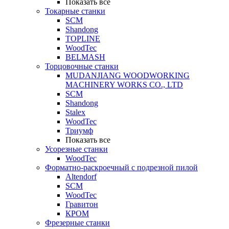
Показать все
Токарные станки
SCM
Shandong
TOPLINE
WoodTec
BELMASH
Торцовочные станки
MUDANJIANG WOODWORKING
MACHINERY WORKS CO., LTD
SCM
Shandong
Stalex
WoodTec
Триумф
Показать все
Усорезные станки
WoodTec
Форматно-раскроечный с подрезной пилой
Altendorf
SCM
WoodTec
Гравитон
КРОМ
Фрезерные станки