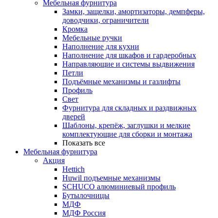
Мебельная фурнитура
Замки, защелки, амортизаторы, демпферы,
доводчики, ограничители
Кромка
Мебельные ручки
Наполнение для кухни
Наполнение для шкафов и гардеробных
Направляющие и системы выдвижения
Петли
Подъёмные механизмы и газлифты
Профиль
Свет
Фурнитура для складных и раздвижных
дверей
Шаблоны, крепёж, заглушки и мелкие
комплектующие для сборки и монтажа
Показать все
Мебельная фурнитура
Акция
Hettich
Huwil подъемные механизмы
SCHUCO алюминиевый профиль
Бутылочницы
МДФ
МДФ Россия