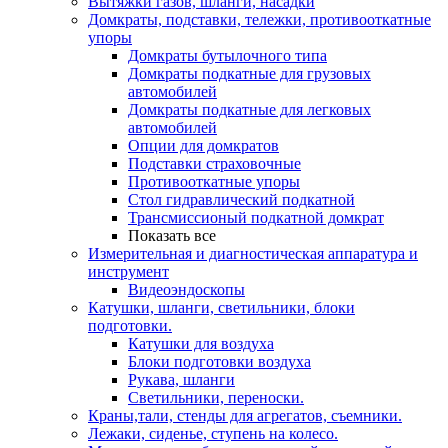
Вытяжки газов, шланги, насадки
Домкраты, подставки, тележки, противооткатные
упоры
Домкраты бутылочного типа
Домкраты подкатные для грузовых
автомобилей
Домкраты подкатные для легковых
автомобилей
Опции для домкратов
Подставки страховочные
Противооткатные упоры
Стол гидравлический подкатной
Трансмиссионый подкатной домкрат
Показать все
Измерительная и диагностическая аппаратура и
инструмент
Видеоэндоскопы
Катушки, шланги, светильники, блоки
подготовки.
Катушки для воздуха
Блоки подготовки воздуха
Рукава, шланги
Светильники, переноски.
Краны,тали, стенды для агрегатов, съемники.
Лежаки, сиденье, ступень на колесо.