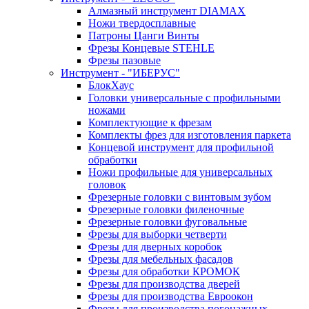
Алмазный инструмент DIAMAX
Ножи твердосплавные
Патроны Цанги Винты
Фрезы Концевые STEHLE
Фрезы пазовые
Инструмент - "ИБЕРУС"
БлокХаус
Головки универсальные с профильными
ножами
Комплектующие к фрезам
Комплекты фрез для изготовления паркета
Концевой инструмент для профильной
обработки
Ножи профильные для универсальных
головок
Фрезерные головки с винтовым зубом
Фрезерные головки филеночные
Фрезерные головки фуговальные
Фрезы для выборки четверти
Фрезы для дверных коробок
Фрезы для мебельных фасадов
Фрезы для обработки КРОМОК
Фрезы для производства дверей
Фрезы для производства Евроокон
Фрезы для производства погонажных