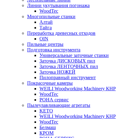
Линии укутывания погонажа
WoodTec
Многопильные станки
Алтай
Тайга
Переработка древесных отходов
OIN
Пильные центры
Подготовка инструмента
Универсальные заточные станки
Заточка ДИСКОВЫХ пил
Заточка ЛЕНТОЧНЫХ пил
Заточка НОЖЕЙ
Пилоправный инструмент
Покрасочные камеры
WEILI Woodworking Machinery КНР
WoodTec
РОНА сервис
Пылеулавливающие агрегаты
KETO
WEILI Woodworking Machinery КНР
WoodTec
Белмаш
КРОМ