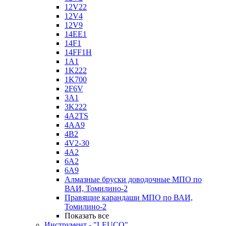
12V22
12V4
12V9
14EE1
14F1
14FF1H
1A1
1K222
1K700
2F6V
3A1
3K222
4A2TS
4AA9
4B2
4V2-30
4А2
6A2
6A9
Алмазные бруски доводочные МПО по
ВАИ, Томилино-2
Правящие карандаши МПО по ВАИ,
Томилино-2
Показать все
Инструмент - "LEUCO"