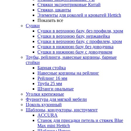
Стяжки эксцентриковые Китай
Стяжки, шканты
Элементы для цоколей и кроватей Hettich
Показать все
Сушки
Сушки в верхнюю базу, без профиля, хром
Сушки в верхнюю базу, нержавейка
Сушки в верхнюю базу, с профилем, хром
Сушки в нижнюю базу без доводчика
Сушки в нижнюю базу с доводчиком
Трубы, рейлинги, навесные корзины, барные
стойки
Барная стойка
Навесные корзины на рейлинг
Рейлинг 16 мм
Труба 25 мм
Штанги овальные
Уголки крепежные
Фурнитура для мягкой мебели
Цоколь кухонный
Шаблоны, кондукторы, инструмент
ACCURA
Станок для присадки петель и стяжек Blue
Max mini Hettich
Шаблоны Черон