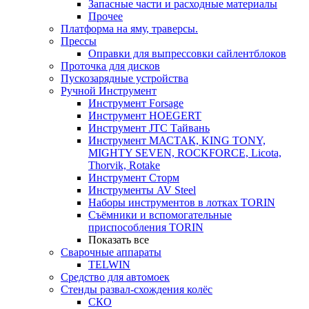
Запасные части и расходные материалы
Прочее
Платформа на яму, траверсы.
Прессы
Оправки для выпрессовки сайлентблоков
Проточка для дисков
Пускозарядные устройства
Ручной Инструмент
Инструмент Forsage
Инструмент HOEGERT
Инструмент JTC Тайвань
Инструмент МАСТАК, KING TONY,
MIGHTY SEVEN, ROCKFORCE, Licota,
Thorvik, Rotake
Инструмент Сторм
Инструменты AV Steel
Наборы инструментов в лотках TORIN
Съёмники и вспомогательные
приспособления TORIN
Показать все
Сварочные аппараты
TELWIN
Средство для автомоек
Стенды развал-схождения колёс
СКО