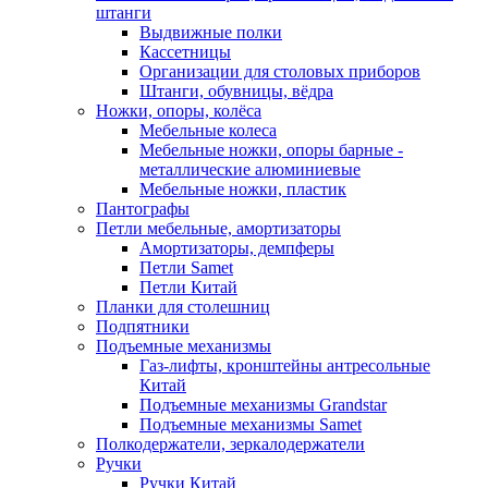
штанги
Выдвижные полки
Кассетницы
Организации для столовых приборов
Штанги, обувницы, вёдра
Ножки, опоры, колёса
Мебельные колеса
Мебельные ножки, опоры барные -
металлические алюминиевые
Мебельные ножки, пластик
Пантографы
Петли мебельные, амортизаторы
Амортизаторы, демпферы
Петли Samet
Петли Китай
Планки для столешниц
Подпятники
Подъемные механизмы
Газ-лифты, кронштейны антресольные
Китай
Подъемные механизмы Grandstar
Подъемные механизмы Samet
Полкодержатели, зеркалодержатели
Ручки
Ручки Китай