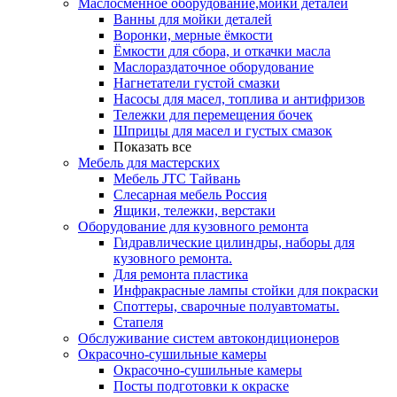
Маслосменное оборудование,мойки деталей
Ванны для мойки деталей
Воронки, мерные ёмкости
Ёмкости для сбора, и откачки масла
Маслораздаточное оборудование
Нагнетатели густой смазки
Насосы для масел, топлива и антифризов
Тележки для перемещения бочек
Шприцы для масел и густых смазок
Показать все
Мебель для мастерских
Мебель JTC Тайвань
Слесарная мебель Россия
Ящики, тележки, верстаки
Оборудование для кузовного ремонта
Гидравлические цилиндры, наборы для
кузовного ремонта.
Для ремонта пластика
Инфракрасные лампы стойки для покраски
Споттеры, сварочные полуавтоматы.
Стапеля
Обслуживание систем автокондиционеров
Окрасочно-сушильные камеры
Окрасочно-сушильные камеры
Посты подготовки к окраске