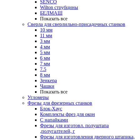
SENCO
Wilton струбцины
БЕЛМАШ
Показать все
Сверла для сверлильно-присадочных станков
10 мм
11 мм
3 мм
4 мм
5 мм
6 мм
7 мм
7.5
8 мм
Зенкера
Чашки
Показать все
Угломеры
Фрезы для фрезерных станков
Блок-Хаус
Комплекты фрез для окон
С напайками
Фрезы для изготовл. полуштапа
,полугалтелей, г
Фрезы для изготовления дверного штапика,