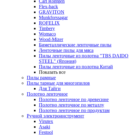
Carl Rontgen
Flex-back
GRAVITON
Munkforssagar
ROFELIX
Timbery
Womaco
Wood-Mizer
Биметаллические ленточные пилы
Ленточные пилы для мяса
Пилы ленточные из полотна "TBS DAIDO
STEEL" (Япония)
Пилы ленточные из полотна Китай
Показать все
Пилы рамные
Пилы тарные для многопилов
Для Тайги
Полотно ленточное
Полотно ленточное по древесине
Полотно ленточное по металлу
Полотно ленточное по продуктам
Ручной электроинструмент
Virutex
Asaki
Festool