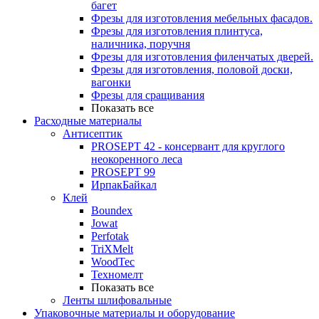
багет
Фрезы для изготовления мебельных фасадов.
Фрезы для изготовления плинтуса,
наличника, поручня
Фрезы для изготовления филенчатых дверей.
Фрезы для изготовления, половой доски,
вагонки
Фрезы для сращивания
Показать все
Расходные материалы
Антисептик
PROSEPT 42 - консервант для круглого
неокоренного леса
PROSEPT 99
ИрпакБайкал
Клей
Boundex
Jowat
Perfotak
TriXMelt
WoodTec
Техномелт
Показать все
Ленты шлифовальные
Упаковочные материалы и оборудование