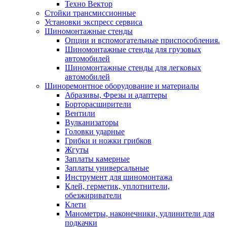
Техно Вектор
Стойки трансмиссионные
Установки экспресс сервиса
Шиномонтажные стенды
Опции и вспомогательные приспособления.
Шиномонтажные стенды для грузовых
автомобилей
Шиномонтажные стенды для легковых
автомобилей
Шиноремонтное оборудование и материалы
Абразивы, Фрезы и адаптеры
Борторасширители
Вентили
Вулканизаторы
Головки ударные
Грибки и ножки грибков
Жгуты
Заплаты камерные
Заплаты универсальные
Инструмент для шиномонтажа
Клей, герметик, уплотнители,
обезжириватели
Клети
Манометры, наконечники, удлинители для
подкачки