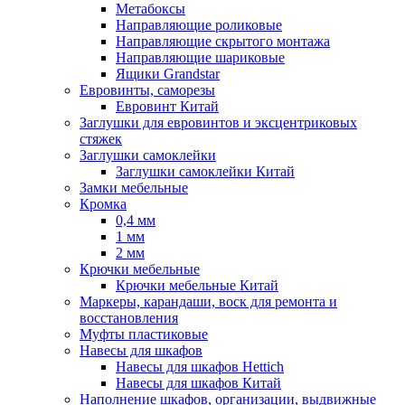
Метабоксы
Направляющие роликовые
Направляющие скрытого монтажа
Направляющие шариковые
Ящики Grandstar
Евровинты, саморезы
Евровинт Китай
Заглушки для евровинтов и эксцентриковых
стяжек
Заглушки самоклейки
Заглушки самоклейки Китай
Замки мебельные
Кромка
0,4 мм
1 мм
2 мм
Крючки мебельные
Крючки мебельные Китай
Маркеры, карандаши, воск для ремонта и
восстановления
Муфты пластиковые
Навесы для шкафов
Навесы для шкафов Hettich
Навесы для шкафов Китай
Наполнение шкафов, организации, выдвижные