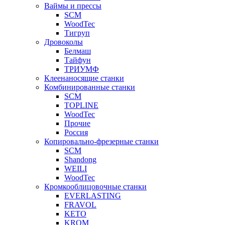
Ваймы и прессы
SCM
WoodTec
Тигруп
Дровоколы
Белмаш
Тайфун
ТРИУМФ
Клеенаносящие станки
Комбинированные станки
SCM
TOPLINE
WoodTec
Прочие
Россия
Копировально-фрезерные станки
SCM
Shandong
WEILI
WoodTec
Кромкооблицовочные станки
EVERLASTING
FRAVOL
KETO
KROM