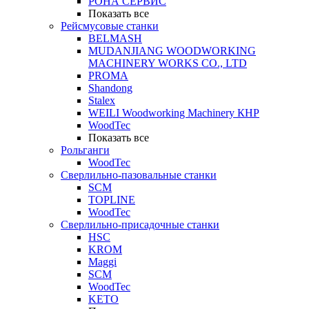
РОНА СЕРВИС
Показать все
Рейсмусовые станки
BELMASH
MUDANJIANG WOODWORKING
MACHINERY WORKS CO., LTD
PROMA
Shandong
Stalex
WEILI Woodworking Machinery КНР
WoodTec
Показать все
Рольганги
WoodTec
Сверлильно-пазовальные станки
SCM
TOPLINE
WoodTec
Сверлильно-присадочные станки
HSC
KROM
Maggi
SCM
WoodTec
KETO