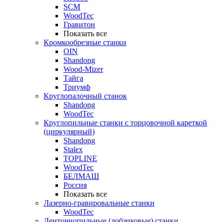
SCM
WoodTec
Гравитон
Показать все
Кромкообрезные станки
OIN
Shandong
Wood-Mizer
Тайга
Триумф
Круглопалочный станок
Shandong
WoodTec
Круглопильные станки с торцовочной кареткой
(циркулярный)
Shandong
Stalex
TOPLINE
WoodTec
БЕЛМАШ
Россия
Показать все
Лазерно-гравировальные станки
WoodTec
Ленточнопильные (лобзиковые) станки