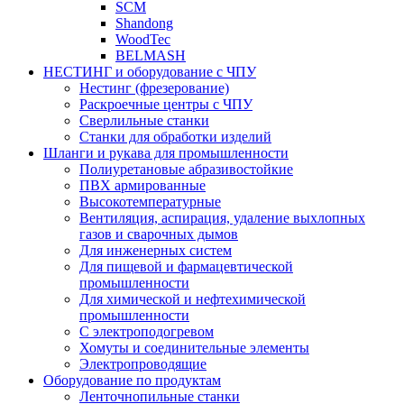
SCM
Shandong
WoodTec
BELMASH
НЕСТИНГ и оборудование с ЧПУ
Нестинг (фрезерование)
Раскроечные центры с ЧПУ
Сверлильные станки
Станки для обработки изделий
Шланги и рукава для промышленности
Полиуретановые абразивостойкие
ПВХ армированные
Высокотемпературные
Вентиляция, аспирация, удаление выхлопных
газов и сварочных дымов
Для инженерных систем
Для пищевой и фармацевтической
промышленности
Для химической и нефтехимической
промышленности
С электроподогревом
Хомуты и соединительные элементы
Электропроводящие
Оборудование по продуктам
Ленточнопильные станки