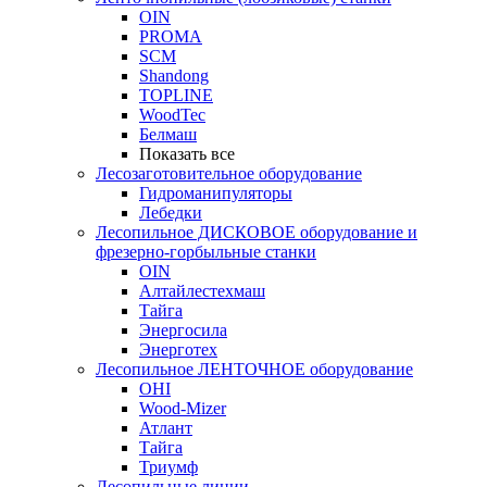
OIN
PROMA
SCM
Shandong
TOPLINE
WoodTec
Белмаш
Показать все
Лесозаготовительное оборудование
Гидроманипуляторы
Лебедки
Лесопильное ДИСКОВОЕ оборудование и
фрезерно-горбыльные станки
OIN
Алтайлестехмаш
Тайга
Энергосила
Энерготех
Лесопильное ЛЕНТОЧНОЕ оборудование
OHI
Wood-Mizer
Атлант
Тайга
Триумф
Лесопильные линии