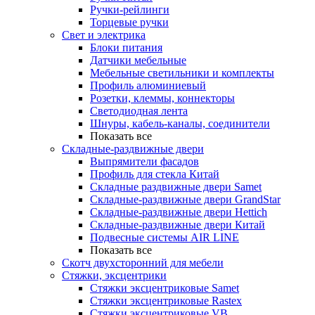
Ручки-рейлинги
Торцевые ручки
Свет и электрика
Блоки питания
Датчики мебельные
Мебельные светильники и комплекты
Профиль алюминиевый
Розетки, клеммы, коннекторы
Светодиодная лента
Шнуры, кабель-каналы, соединители
Показать все
Складные-раздвижные двери
Выпрямители фасадов
Профиль для стекла Китай
Складные раздвижные двери Samet
Складные-раздвижные двери GrandStar
Складные-раздвижные двери Hettich
Складные-раздвижные двери Китай
Подвесные системы AIR LINE
Показать все
Скотч двухсторонний для мебели
Стяжки, эксцентрики
Cтяжки эксцентриковые Samet
Стяжки эксцентриковые Rastex
Стяжки эксцентриковые VB