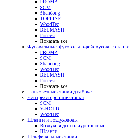
PROMA
SCM
Shandong
TOPLINE
WoodTec
BELMASH
Россия
Показать все
Фуговальные, фуговально-рейсмусовые станки
PROMA
SCM
Shandong
WoodTec
BELMASH
Россия
Показать все
Чашкорезные станки для бруса
Четырехсторонние станки
SCM
V-HOLD
WoodTec
Шланги и воздуховоды
Воздуховоды полиуретановые
Шланги
Шлифовальные станки