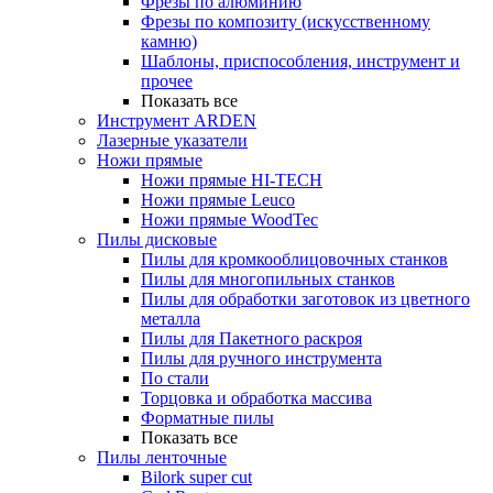
Фрезы по алюминию
Фрезы по композиту (искусственному
камню)
Шаблоны, приспособления, инструмент и
прочее
Показать все
Инструмент ARDEN
Лазерные указатели
Ножи прямые
Ножи прямые HI-TECH
Ножи прямые Leuco
Ножи прямые WoodTec
Пилы дисковые
Пилы для кромкооблицовочных станков
Пилы для многопильных станков
Пилы для обработки заготовок из цветного
металла
Пилы для Пакетного раскроя
Пилы для ручного инструмента
По стали
Торцовка и обработка массива
Форматные пилы
Показать все
Пилы ленточные
Bilork super cut