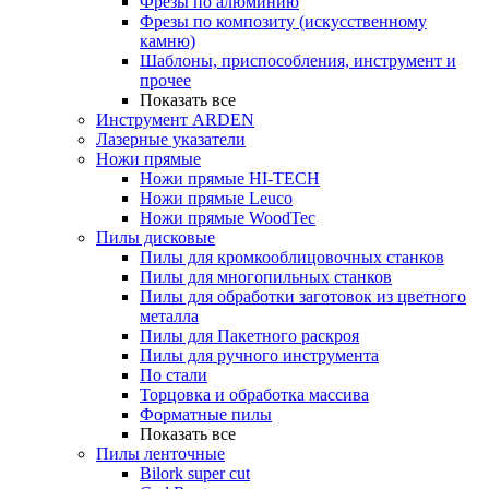
Фрезы по алюминию
Фрезы по композиту (искусственному
камню)
Шаблоны, приспособления, инструмент и
прочее
Показать все
Инструмент ARDEN
Лазерные указатели
Ножи прямые
Ножи прямые HI-TECH
Ножи прямые Leuco
Ножи прямые WoodTec
Пилы дисковые
Пилы для кромкооблицовочных станков
Пилы для многопильных станков
Пилы для обработки заготовок из цветного
металла
Пилы для Пакетного раскроя
Пилы для ручного инструмента
По стали
Торцовка и обработка массива
Форматные пилы
Показать все
Пилы ленточные
Bilork super cut