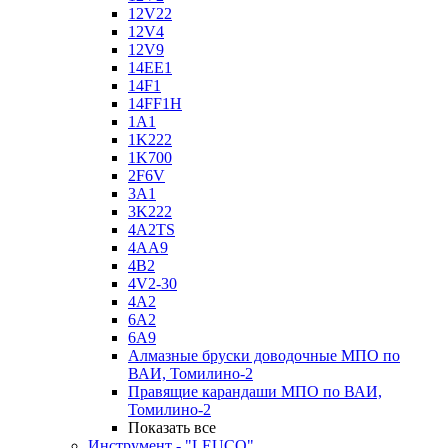
12V22
12V4
12V9
14EE1
14F1
14FF1H
1A1
1K222
1K700
2F6V
3A1
3K222
4A2TS
4AA9
4B2
4V2-30
4А2
6A2
6A9
Алмазные бруски доводочные МПО по
ВАИ, Томилино-2
Правящие карандаши МПО по ВАИ,
Томилино-2
Показать все
Инструмент - "LEUCO"