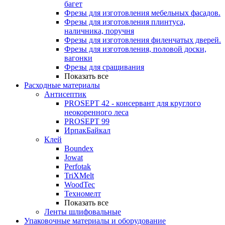
багет
Фрезы для изготовления мебельных фасадов.
Фрезы для изготовления плинтуса,
наличника, поручня
Фрезы для изготовления филенчатых дверей.
Фрезы для изготовления, половой доски,
вагонки
Фрезы для сращивания
Показать все
Расходные материалы
Антисептик
PROSEPT 42 - консервант для круглого
неокоренного леса
PROSEPT 99
ИрпакБайкал
Клей
Boundex
Jowat
Perfotak
TriXMelt
WoodTec
Техномелт
Показать все
Ленты шлифовальные
Упаковочные материалы и оборудование