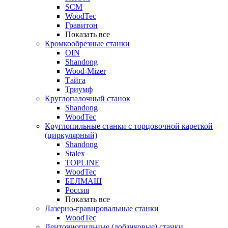
SCM
WoodTec
Гравитон
Показать все
Кромкообрезные станки
OIN
Shandong
Wood-Mizer
Тайга
Триумф
Круглопалочный станок
Shandong
WoodTec
Круглопильные станки с торцовочной кареткой
(циркулярный)
Shandong
Stalex
TOPLINE
WoodTec
БЕЛМАШ
Россия
Показать все
Лазерно-гравировальные станки
WoodTec
Ленточнопильные (лобзиковые) станки