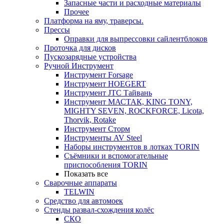
Запасные части и расходные материалы
Прочее
Платформа на яму, траверсы.
Прессы
Оправки для выпрессовки сайлентблоков
Проточка для дисков
Пускозарядные устройства
Ручной Инструмент
Инструмент Forsage
Инструмент HOEGERT
Инструмент JTC Тайвань
Инструмент МАСТАК, KING TONY,
MIGHTY SEVEN, ROCKFORCE, Licota,
Thorvik, Rotake
Инструмент Сторм
Инструменты AV Steel
Наборы инструментов в лотках TORIN
Съёмники и вспомогательные
приспособления TORIN
Показать все
Сварочные аппараты
TELWIN
Средство для автомоек
Стенды развал-схождения колёс
СКО