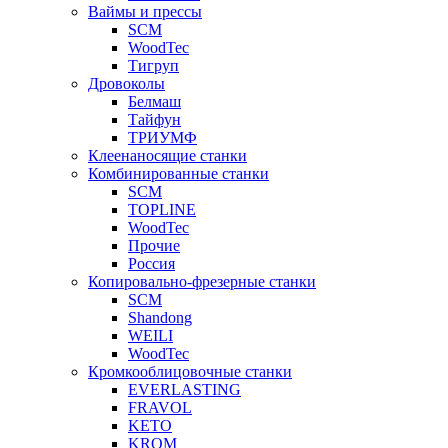
Ваймы и прессы
SCM
WoodTec
Тигруп
Дровоколы
Белмаш
Тайфун
ТРИУМФ
Клеенаносящие станки
Комбинированные станки
SCM
TOPLINE
WoodTec
Прочие
Россия
Копировально-фрезерные станки
SCM
Shandong
WEILI
WoodTec
Кромкооблицовочные станки
EVERLASTING
FRAVOL
KETO
KROM