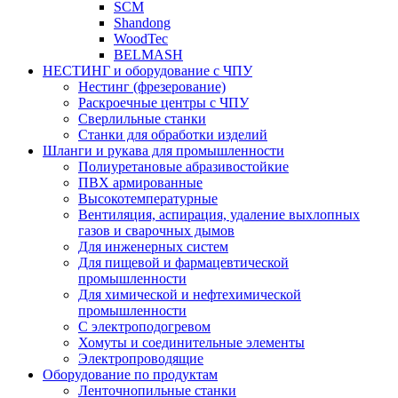
SCM
Shandong
WoodTec
BELMASH
НЕСТИНГ и оборудование с ЧПУ
Нестинг (фрезерование)
Раскроечные центры с ЧПУ
Сверлильные станки
Станки для обработки изделий
Шланги и рукава для промышленности
Полиуретановые абразивостойкие
ПВХ армированные
Высокотемпературные
Вентиляция, аспирация, удаление выхлопных
газов и сварочных дымов
Для инженерных систем
Для пищевой и фармацевтической
промышленности
Для химической и нефтехимической
промышленности
С электроподогревом
Хомуты и соединительные элементы
Электропроводящие
Оборудование по продуктам
Ленточнопильные станки