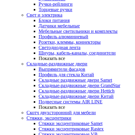
Ручки-рейлинги
Торцевые ручки
Свет и электрика
Блоки питания
Датчики мебельные
Мебельные светильники и комплекты
Профиль алюминиевый
Розетки, клеммы, коннекторы
Светодиодная лента
Шнуры, кабель-каналы, соединители
Показать все
Складные-раздвижные двери
Выпрямители фасадов
Профиль для стекла Китай
Складные раздвижные двери Samet
Складные-раздвижные двери GrandStar
Складные-раздвижные двери Hettich
Складные-раздвижные двери Китай
Подвесные системы AIR LINE
Показать все
Скотч двухсторонний для мебели
Стяжки, эксцентрики
Cтяжки эксцентриковые Samet
Стяжки эксцентриковые Rastex
Стяжки эксцентриковые VB