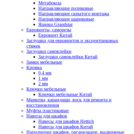
Метабоксы
Направляющие роликовые
Направляющие скрытого монтажа
Направляющие шариковые
Ящики Grandstar
Евровинты, саморезы
Евровинт Китай
Заглушки для евровинтов и эксцентриковых
стяжек
Заглушки самоклейки
Заглушки самоклейки Китай
Замки мебельные
Кромка
0,4 мм
1 мм
2 мм
Крючки мебельные
Крючки мебельные Китай
Маркеры, карандаши, воск для ремонта и
восстановления
Муфты пластиковые
Навесы для шкафов
Навесы для шкафов Hettich
Навесы для шкафов Китай
Наполнение шкафов, организации, выдвижные