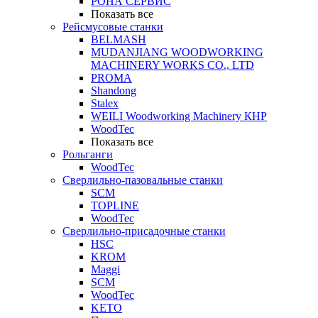
РОНА СЕРВИС
Показать все
Рейсмусовые станки
BELMASH
MUDANJIANG WOODWORKING
MACHINERY WORKS CO., LTD
PROMA
Shandong
Stalex
WEILI Woodworking Machinery КНР
WoodTec
Показать все
Рольганги
WoodTec
Сверлильно-пазовальные станки
SCM
TOPLINE
WoodTec
Сверлильно-присадочные станки
HSC
KROM
Maggi
SCM
WoodTec
KETO