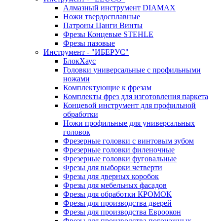
Алмазный инструмент DIAMAX
Ножи твердосплавные
Патроны Цанги Винты
Фрезы Концевые STEHLE
Фрезы пазовые
Инструмент - "ИБЕРУС"
БлокХаус
Головки универсальные с профильными
ножами
Комплектующие к фрезам
Комплекты фрез для изготовления паркета
Концевой инструмент для профильной
обработки
Ножи профильные для универсальных
головок
Фрезерные головки с винтовым зубом
Фрезерные головки филеночные
Фрезерные головки фуговальные
Фрезы для выборки четверти
Фрезы для дверных коробок
Фрезы для мебельных фасадов
Фрезы для обработки КРОМОК
Фрезы для производства дверей
Фрезы для производства Евроокон
Фрезы для производства погонажных