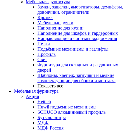
Мебельная фурнитура
Замки, защелки, амортизаторы, демпферы,
доводчики, ограничители
Кромка
Мебельные ручки
Наполнение для кухни
Наполнение для шкафов и гардеробных
Направляющие и системы выдвижения
Петли
Подъёмные механизмы и газлифты
Профиль
Свет
Фурнитура для складных и раздвижных
дверей
Шаблоны, крепёж, заглушки и мелкие
комплектующие для сборки и монтажа
Показать все
Мебельная фурнитура
Акция
Hettich
Huwil подъемные механизмы
SCHUCO алюминиевый профиль
Бутылочницы
МДФ
МДФ Россия