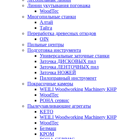
Линии укутывания погонажа
WoodTec
Многопильные станки
Алтай
Тайга
Переработка древесных отходов
OIN
Пильные центры
Подготовка инструмента
Универсальные заточные станки
Заточка ДИСКОВЫХ пил
Заточка ЛЕНТОЧНЫХ пил
Заточка НОЖЕЙ
Пилоправный инструмент
Покрасочные камеры
WEILI Woodworking Machinery КНР
WoodTec
РОНА сервис
Пылеулавливающие агрегаты
KETO
WEILI Woodworking Machinery КНР
WoodTec
Белмаш
КРОМ