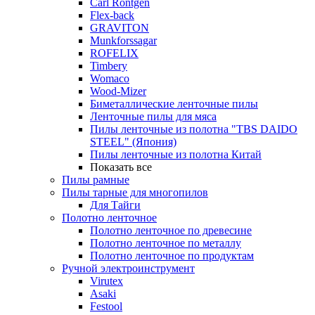
Carl Rontgen
Flex-back
GRAVITON
Munkforssagar
ROFELIX
Timbery
Womaco
Wood-Mizer
Биметаллические ленточные пилы
Ленточные пилы для мяса
Пилы ленточные из полотна "TBS DAIDO
STEEL" (Япония)
Пилы ленточные из полотна Китай
Показать все
Пилы рамные
Пилы тарные для многопилов
Для Тайги
Полотно ленточное
Полотно ленточное по древесине
Полотно ленточное по металлу
Полотно ленточное по продуктам
Ручной электроинструмент
Virutex
Asaki
Festool