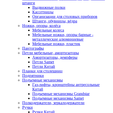
штанги
Выдвижные полки
Кассетницы
Организации для столовых приборов
Штанги, обувницы, вёдра
Ножки, опоры, колёса
Мебельные колеса
Мебельные ножки, опоры барные -
металлические алюминиевые
Мебельные ножки, пластик
Пантографы
Петли мебельные, амортизаторы
Амортизаторы, демпферы
Петли Samet
Петли Китай
Планки для столешниц
Подпятники
Подъемные механизмы
Газ-лифты, кронштейны антресольные
Китай
Подъемные механизмы Grandstar
Подъемные механизмы Samet
Полкодержатели, зеркалодержатели
Ручки
Ручки Китай