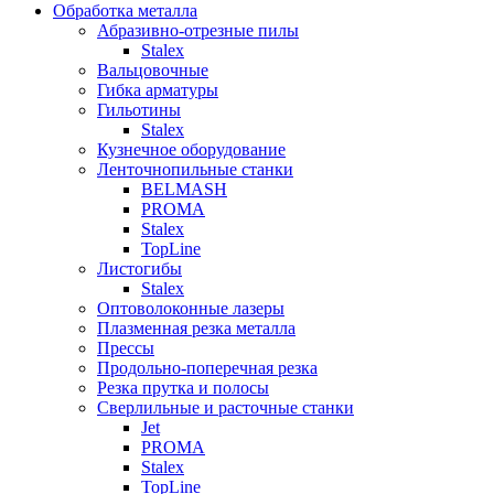
Обработка металла
Абразивно-отрезные пилы
Stalex
Вальцовочные
Гибка арматуры
Гильотины
Stalex
Кузнечное оборудование
Ленточнопильные станки
BELMASH
PROMA
Stalex
TopLine
Листогибы
Stalex
Оптоволоконные лазеры
Плазменная резка металла
Прессы
Продольно-поперечная резка
Резка прутка и полосы
Сверлильные и расточные станки
Jet
PROMA
Stalex
TopLine