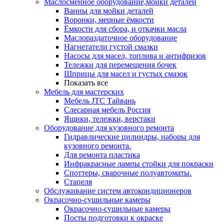
Маслосменное оборудование,мойки деталей
Ванны для мойки деталей
Воронки, мерные ёмкости
Ёмкости для сбора, и откачки масла
Маслораздаточное оборудование
Нагнетатели густой смазки
Насосы для масел, топлива и антифризов
Тележки для перемещения бочек
Шприцы для масел и густых смазок
Показать все
Мебель для мастерских
Мебель JTC Тайвань
Слесарная мебель Россия
Ящики, тележки, верстаки
Оборудование для кузовного ремонта
Гидравлические цилиндры, наборы для
кузовного ремонта.
Для ремонта пластика
Инфракрасные лампы стойки для покраски
Споттеры, сварочные полуавтоматы.
Стапеля
Обслуживание систем автокондиционеров
Окрасочно-сушильные камеры
Окрасочно-сушильные камеры
Посты подготовки к окраске