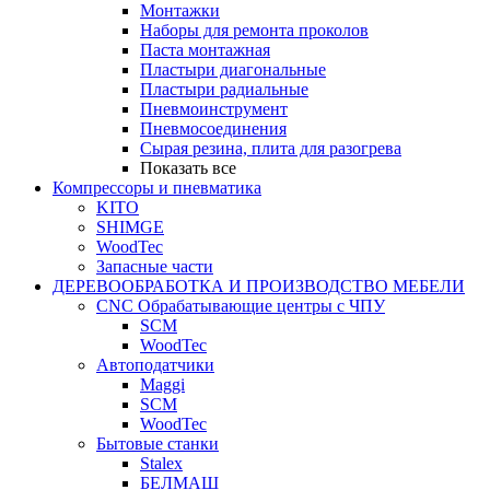
Монтажки
Наборы для ремонта проколов
Паста монтажная
Пластыри диагональные
Пластыри радиальные
Пневмоинструмент
Пневмосоединения
Сырая резина, плита для разогрева
Показать все
Компрессоры и пневматика
KITO
SHIMGE
WoodTec
Запасные части
ДЕРЕВООБРАБОТКА И ПРОИЗВОДСТВО МЕБЕЛИ
CNC Обрабатывающие центры с ЧПУ
SCM
WoodTec
Автоподатчики
Maggi
SCM
WoodTec
Бытовые станки
Stalex
БЕЛМАШ