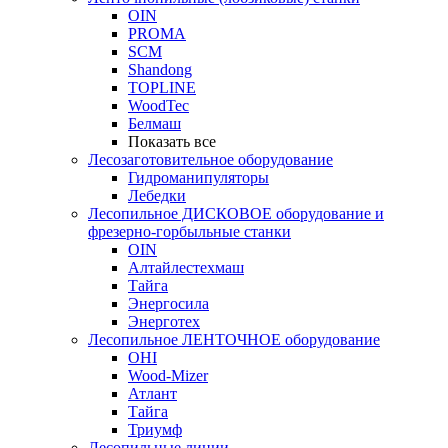
OIN
PROMA
SCM
Shandong
TOPLINE
WoodTec
Белмаш
Показать все
Лесозаготовительное оборудование
Гидроманипуляторы
Лебедки
Лесопильное ДИСКОВОЕ оборудование и
фрезерно-горбыльные станки
OIN
Алтайлестехмаш
Тайга
Энергосила
Энерготех
Лесопильное ЛЕНТОЧНОЕ оборудование
OHI
Wood-Mizer
Атлант
Тайга
Триумф
Лесопильные линии