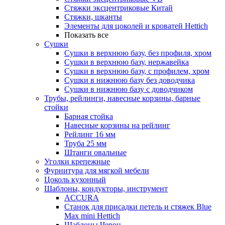
Стяжки эксцентриковые Китай
Стяжки, шканты
Элементы для цоколей и кроватей Hettich
Показать все
Сушки
Сушки в верхнюю базу, без профиля, хром
Сушки в верхнюю базу, нержавейка
Сушки в верхнюю базу, с профилем, хром
Сушки в нижнюю базу без доводчика
Сушки в нижнюю базу с доводчиком
Трубы, рейлинги, навесные корзины, барные
стойки
Барная стойка
Навесные корзины на рейлинг
Рейлинг 16 мм
Труба 25 мм
Штанги овальные
Уголки крепежные
Фурнитура для мягкой мебели
Цоколь кухонный
Шаблоны, кондукторы, инструмент
ACCURA
Станок для присадки петель и стяжек Blue
Max mini Hettich
Шаблоны Черон