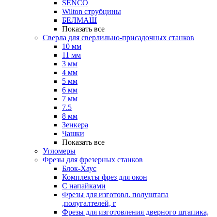
SENCO
Wilton струбцины
БЕЛМАШ
Показать все
Сверла для сверлильно-присадочных станков
10 мм
11 мм
3 мм
4 мм
5 мм
6 мм
7 мм
7.5
8 мм
Зенкера
Чашки
Показать все
Угломеры
Фрезы для фрезерных станков
Блок-Хаус
Комплекты фрез для окон
С напайками
Фрезы для изготовл. полуштапа
,полугалтелей, г
Фрезы для изготовления дверного штапика,