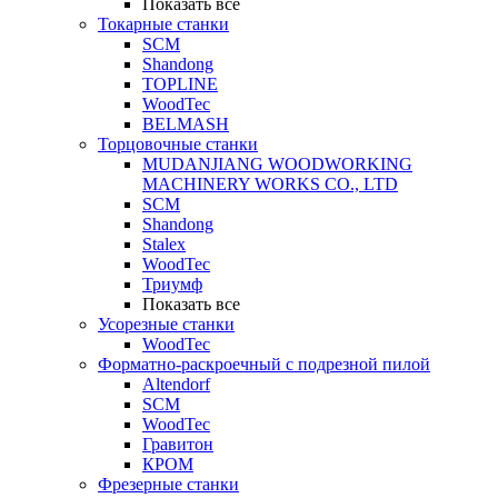
Показать все
Токарные станки
SCM
Shandong
TOPLINE
WoodTec
BELMASH
Торцовочные станки
MUDANJIANG WOODWORKING
MACHINERY WORKS CO., LTD
SCM
Shandong
Stalex
WoodTec
Триумф
Показать все
Усорезные станки
WoodTec
Форматно-раскроечный с подрезной пилой
Altendorf
SCM
WoodTec
Гравитон
КРОМ
Фрезерные станки