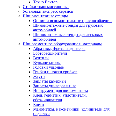
Техно Вектор
Стойки трансмиссионные
Установки экспресс сервиса
Шиномонтажные стенды
Опции и вспомогательные приспособления.
Шиномонтажные стенды для грузовых
автомобилей
Шиномонтажные стенды для легковых
автомобилей
Шиноремонтное оборудование и материалы
Абразивы, Фрезы и адаптеры
Борторасширители
Вентили
Вулканизаторы
Головки ударные
Грибки и ножки грибков
Жгуты
Заплаты камерные
Заплаты универсальные
Инструмент для шиномонтажа
Клей, герметик, уплотнители,
обезжириватели
Клети
Манометры, наконечники, удлинители для
подкачки