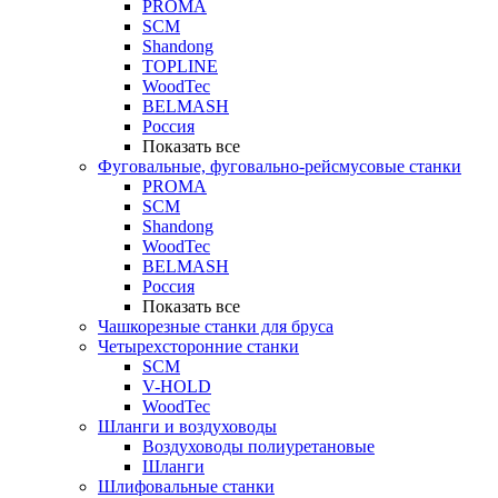
PROMA
SCM
Shandong
TOPLINE
WoodTec
BELMASH
Россия
Показать все
Фуговальные, фуговально-рейсмусовые станки
PROMA
SCM
Shandong
WoodTec
BELMASH
Россия
Показать все
Чашкорезные станки для бруса
Четырехсторонние станки
SCM
V-HOLD
WoodTec
Шланги и воздуховоды
Воздуховоды полиуретановые
Шланги
Шлифовальные станки