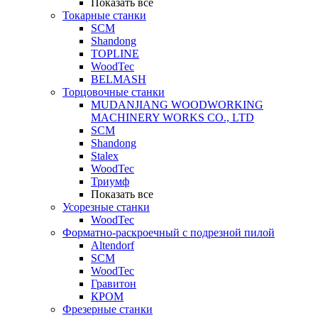
Показать все
Токарные станки
SCM
Shandong
TOPLINE
WoodTec
BELMASH
Торцовочные станки
MUDANJIANG WOODWORKING
MACHINERY WORKS CO., LTD
SCM
Shandong
Stalex
WoodTec
Триумф
Показать все
Усорезные станки
WoodTec
Форматно-раскроечный с подрезной пилой
Altendorf
SCM
WoodTec
Гравитон
КРОМ
Фрезерные станки