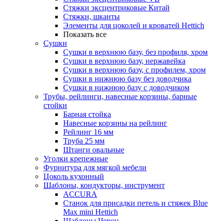
Стяжки эксцентриковые Китай
Стяжки, шканты
Элементы для цоколей и кроватей Hettich
Показать все
Сушки
Сушки в верхнюю базу, без профиля, хром
Сушки в верхнюю базу, нержавейка
Сушки в верхнюю базу, с профилем, хром
Сушки в нижнюю базу без доводчика
Сушки в нижнюю базу с доводчиком
Трубы, рейлинги, навесные корзины, барные
стойки
Барная стойка
Навесные корзины на рейлинг
Рейлинг 16 мм
Труба 25 мм
Штанги овальные
Уголки крепежные
Фурнитура для мягкой мебели
Цоколь кухонный
Шаблоны, кондукторы, инструмент
ACCURA
Станок для присадки петель и стяжек Blue
Max mini Hettich
Шаблоны Черон