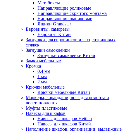
Метабоксы
Направляющие роликовые
Направляющие скрытого монтажа
Направляющие шариковые
Ящики Grandstar
Евровинты, саморезы
Евровинт Китай
Заглушки для евровинтов и эксцентриковых
стяжек
Заглушки самоклейки
Заглушки самоклейки Китай
Замки мебельные
Кромка
0,4 мм
1 мм
2 мм
Крючки мебельные
Крючки мебельные Китай
Маркеры, карандаши, воск для ремонта и
восстановления
Муфты пластиковые
Навесы для шкафов
Навесы для шкафов Hettich
Навесы для шкафов Китай
Наполнение шкафов, организации, выдвижные