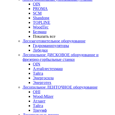
OIN
PROMA
SCM
Shandong
TOPLINE
WoodTec
Белмаш
Показать все
Лесозаготовительное оборудование
Гидроманипуляторы
Лебедки
Лесопильное ДИСКОВОЕ оборудование и
фрезерно-горбыльные станки
OIN
Алтайлестехмаш
Тайга
Энергосила
Энерготех
Лесопильное ЛЕНТОЧНОЕ оборудование
OHI
Wood-Mizer
Атлант
Тайга
Триумф
Лесопильные линии