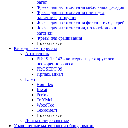
багет
Фрезы для изготовления мебельных фасадов.
Фрезы для изготовления плинтуса,
наличника, поручня
Фрезы для изготовления филенчатых дверей.
Фрезы для изготовления, половой доски,
вагонки
Фрезы для сращивания
Показать все
Расходные материалы
Антисептик
PROSEPT 42 - консервант для круглого
неокоренного леса
PROSEPT 99
ИрпакБайкал
Клей
Boundex
Jowat
Perfotak
TriXMelt
WoodTec
Техномелт
Показать все
Ленты шлифовальные
Упаковочные материалы и оборудование