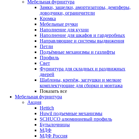
Мебельная фурнитура
Замки, защелки, амортизаторы, демпферы,
доводчики, ограничители
Кромка
Мебельные ручки
Наполнение для кухни
Наполнение для шкафов и гардеробных
Направляющие и системы выдвижения
Петли
Подъёмные механизмы и газлифты
Профиль
Свет
Фурнитура для складных и раздвижных
дверей
Шаблоны, крепёж, заглушки и мелкие
комплектующие для сборки и монтажа
Показать все
Мебельная фурнитура
Акция
Hettich
Huwil подъемные механизмы
SCHUCO алюминиевый профиль
Бутылочницы
МДФ
МДФ Россия