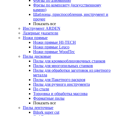
Фрезы по алюминию
Фрезы по композиту (искусственному
камню)
Шаблоны, приспособления, инструмент и
прочее
Показать все
Инструмент ARDEN
Лазерные указатели
Ножи прямые
Ножи прямые HI-TECH
Ножи прямые Leuco
Ножи прямые WoodTec
Пилы дисковые
Пилы для кромкооблицовочных станков
Пилы для многопильных станков
Пилы для обработки заготовок из цветного
металла
Пилы для Пакетного раскроя
Пилы для ручного инструмента
По стали
Торцовка и обработка массива
Форматные пилы
Показать все
Пилы ленточные
Bilork super cut