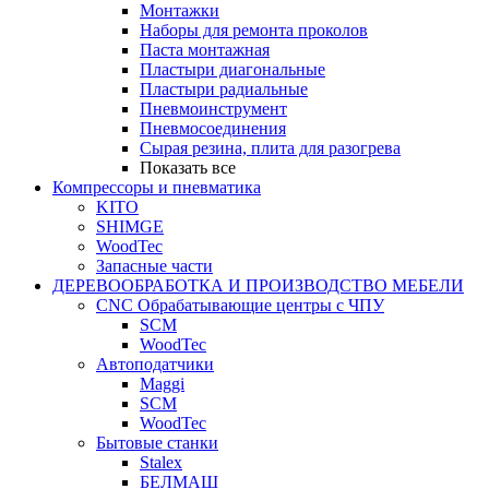
Монтажки
Наборы для ремонта проколов
Паста монтажная
Пластыри диагональные
Пластыри радиальные
Пневмоинструмент
Пневмосоединения
Сырая резина, плита для разогрева
Показать все
Компрессоры и пневматика
KITO
SHIMGE
WoodTec
Запасные части
ДЕРЕВООБРАБОТКА И ПРОИЗВОДСТВО МЕБЕЛИ
CNC Обрабатывающие центры с ЧПУ
SCM
WoodTec
Автоподатчики
Maggi
SCM
WoodTec
Бытовые станки
Stalex
БЕЛМАШ