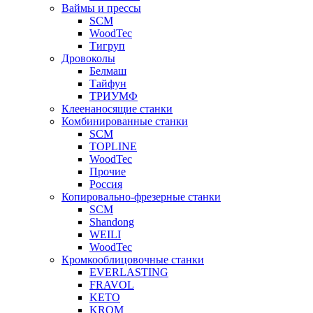
Ваймы и прессы
SCM
WoodTec
Тигруп
Дровоколы
Белмаш
Тайфун
ТРИУМФ
Клеенаносящие станки
Комбинированные станки
SCM
TOPLINE
WoodTec
Прочие
Россия
Копировально-фрезерные станки
SCM
Shandong
WEILI
WoodTec
Кромкооблицовочные станки
EVERLASTING
FRAVOL
KETO
KROM