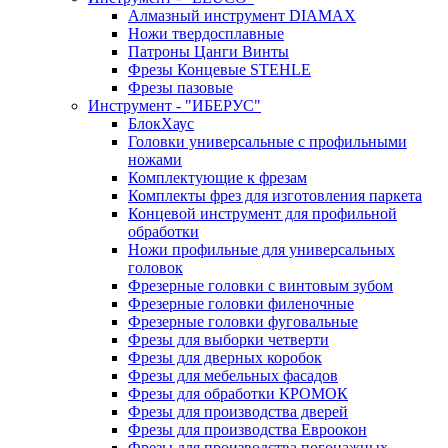
Алмазный инструмент DIAMAX
Ножи твердосплавные
Патроны Цанги Винты
Фрезы Концевые STEHLE
Фрезы пазовые
Инструмент - "ИБЕРУС"
БлокХаус
Головки универсальные с профильными
ножами
Комплектующие к фрезам
Комплекты фрез для изготовления паркета
Концевой инструмент для профильной
обработки
Ножи профильные для универсальных
головок
Фрезерные головки с винтовым зубом
Фрезерные головки филеночные
Фрезерные головки фуговальные
Фрезы для выборки четверти
Фрезы для дверных коробок
Фрезы для мебельных фасадов
Фрезы для обработки КРОМОК
Фрезы для производства дверей
Фрезы для производства Евроокон
Фрезы для производства погонажных