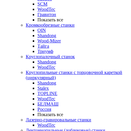
SCM
WoodTec
Гравитон
Показать все
Кромкообрезные станки
OIN
Shandong
Wood-Mizer
Тайга
Триумф
Круглопалочный станок
Shandong
WoodTec
Круглопильные станки с торцовочной кареткой
(циркулярный)
Shandong
Stalex
TOPLINE
WoodTec
БЕЛМАШ
Россия
Показать все
Лазерно-гравировальные станки
WoodTec
Ленточнопильные (лобзиковые) станки