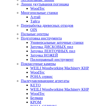
Линии укутывания погонажа
WoodTec
Многопильные станки
Алтай
Тайга
Переработка древесных отходов
OIN
Пильные центры
Подготовка инструмента
Универсальные заточные станки
Заточка ДИСКОВЫХ пил
Заточка ЛЕНТОЧНЫХ пил
Заточка НОЖЕЙ
Пилоправный инструмент
Покрасочные камеры
WEILI Woodworking Machinery КНР
WoodTec
РОНА сервис
Пылеулавливающие агрегаты
KETO
WEILI Woodworking Machinery КНР
WoodTec
Белмаш
КРОМ