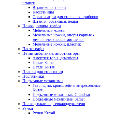
штанги
Выдвижные полки
Кассетницы
Организации для столовых приборов
Штанги, обувницы, вёдра
Ножки, опоры, колёса
Мебельные колеса
Мебельные ножки, опоры барные -
металлические алюминиевые
Мебельные ножки, пластик
Пантографы
Петли мебельные, амортизаторы
Амортизаторы, демпферы
Петли Samet
Петли Китай
Планки для столешниц
Подпятники
Подъемные механизмы
Газ-лифты, кронштейны антресольные
Китай
Подъемные механизмы Grandstar
Подъемные механизмы Samet
Полкодержатели, зеркалодержатели
Ручки
Ручки Китай