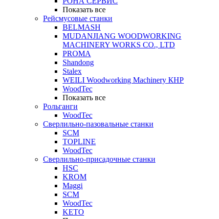
РОНА СЕРВИС
Показать все
Рейсмусовые станки
BELMASH
MUDANJIANG WOODWORKING
MACHINERY WORKS CO., LTD
PROMA
Shandong
Stalex
WEILI Woodworking Machinery КНР
WoodTec
Показать все
Рольганги
WoodTec
Сверлильно-пазовальные станки
SCM
TOPLINE
WoodTec
Сверлильно-присадочные станки
HSC
KROM
Maggi
SCM
WoodTec
KETO