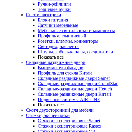
Ручки-рейлинги
Торцевые ручки
Свет и электрика
Блоки питания
Датчики мебельные
Мебельные светильники и комплекты
Профиль алюминиевый
Розетки, клеммы, коннекторы
Светодиодная лента
Шнуры, кабель-каналы, соединители
Показать все
Складные-раздвижные двери
Выпрямители фасадов
Профиль для стекла Китай
Складные раздвижные двери Samet
Складные-раздвижные двери GrandStar
Складные-раздвижные двери Hettich
Складные-раздвижные двери Китай
Подвесные системы AIR LINE
Показать все
Скотч двухсторонний для мебели
Стяжки, эксцентрики
Cтяжки эксцентриковые Samet
Стяжки эксцентриковые Rastex
Стяжки эксцентриковые VB