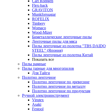
Carl Rontgen
Flex-back
GRAVITON
Munkforssagar
ROFELIX
Timbery
Womaco
Wood-Mizer
Биметаллические ленточные пилы
Ленточные пилы для мяса
Пилы ленточные из полотна "TBS DAIDO
STEEL" (Япония)
Пилы ленточные из полотна Китай
Показать все
Пилы рамные
Пилы тарные для многопилов
Для Тайги
Полотно ленточное
Полотно ленточное по древесине
Полотно ленточное по металлу
Полотно ленточное по продуктам
Ручной электроинструмент
Virutex
Asaki
Festool