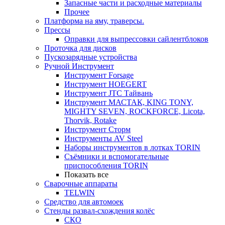
Запасные части и расходные материалы
Прочее
Платформа на яму, траверсы.
Прессы
Оправки для выпрессовки сайлентблоков
Проточка для дисков
Пускозарядные устройства
Ручной Инструмент
Инструмент Forsage
Инструмент HOEGERT
Инструмент JTC Тайвань
Инструмент МАСТАК, KING TONY,
MIGHTY SEVEN, ROCKFORCE, Licota,
Thorvik, Rotake
Инструмент Сторм
Инструменты AV Steel
Наборы инструментов в лотках TORIN
Съёмники и вспомогательные
приспособления TORIN
Показать все
Сварочные аппараты
TELWIN
Средство для автомоек
Стенды развал-схождения колёс
СКО