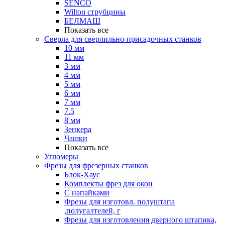
SENCO
Wilton струбцины
БЕЛМАШ
Показать все
Сверла для сверлильно-присадочных станков
10 мм
11 мм
3 мм
4 мм
5 мм
6 мм
7 мм
7.5
8 мм
Зенкера
Чашки
Показать все
Угломеры
Фрезы для фрезерных станков
Блок-Хаус
Комплекты фрез для окон
С напайками
Фрезы для изготовл. полуштапа
,полугалтелей, г
Фрезы для изготовления дверного штапика,