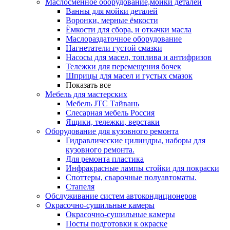
Маслосменное оборудование,мойки деталей
Ванны для мойки деталей
Воронки, мерные ёмкости
Ёмкости для сбора, и откачки масла
Маслораздаточное оборудование
Нагнетатели густой смазки
Насосы для масел, топлива и антифризов
Тележки для перемещения бочек
Шприцы для масел и густых смазок
Показать все
Мебель для мастерских
Мебель JTC Тайвань
Слесарная мебель Россия
Ящики, тележки, верстаки
Оборудование для кузовного ремонта
Гидравлические цилиндры, наборы для
кузовного ремонта.
Для ремонта пластика
Инфракрасные лампы стойки для покраски
Споттеры, сварочные полуавтоматы.
Стапеля
Обслуживание систем автокондиционеров
Окрасочно-сушильные камеры
Окрасочно-сушильные камеры
Посты подготовки к окраске