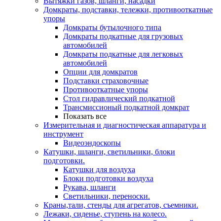
Вытяжки газов, шланги, насадки
Домкраты, подставки, тележки, противооткатные
упоры
Домкраты бутылочного типа
Домкраты подкатные для грузовых
автомобилей
Домкраты подкатные для легковых
автомобилей
Опции для домкратов
Подставки страховочные
Противооткатные упоры
Стол гидравлический подкатной
Трансмиссионый подкатной домкрат
Показать все
Измерительная и диагностическая аппаратура и
инструмент
Видеоэндоскопы
Катушки, шланги, светильники, блоки
подготовки.
Катушки для воздуха
Блоки подготовки воздуха
Рукава, шланги
Светильники, переноски.
Краны,тали, стенды для агрегатов, съемники.
Лежаки, сиденье, ступень на колесо.