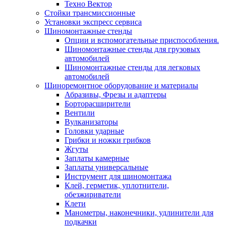
Техно Вектор
Стойки трансмиссионные
Установки экспресс сервиса
Шиномонтажные стенды
Опции и вспомогательные приспособления.
Шиномонтажные стенды для грузовых
автомобилей
Шиномонтажные стенды для легковых
автомобилей
Шиноремонтное оборудование и материалы
Абразивы, Фрезы и адаптеры
Борторасширители
Вентили
Вулканизаторы
Головки ударные
Грибки и ножки грибков
Жгуты
Заплаты камерные
Заплаты универсальные
Инструмент для шиномонтажа
Клей, герметик, уплотнители,
обезжириватели
Клети
Манометры, наконечники, удлинители для
подкачки