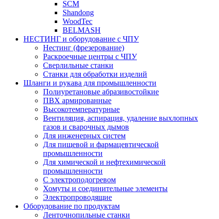
SCM
Shandong
WoodTec
BELMASH
НЕСТИНГ и оборудование с ЧПУ
Нестинг (фрезерование)
Раскроечные центры с ЧПУ
Сверлильные станки
Станки для обработки изделий
Шланги и рукава для промышленности
Полиуретановые абразивостойкие
ПВХ армированные
Высокотемпературные
Вентиляция, аспирация, удаление выхлопных
газов и сварочных дымов
Для инженерных систем
Для пищевой и фармацевтической
промышленности
Для химической и нефтехимической
промышленности
С электроподогревом
Хомуты и соединительные элементы
Электропроводящие
Оборудование по продуктам
Ленточнопильные станки