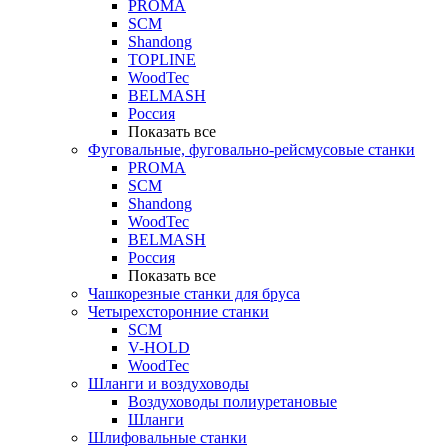
PROMA
SCM
Shandong
TOPLINE
WoodTec
BELMASH
Россия
Показать все
Фуговальные, фуговально-рейсмусовые станки
PROMA
SCM
Shandong
WoodTec
BELMASH
Россия
Показать все
Чашкорезные станки для бруса
Четырехсторонние станки
SCM
V-HOLD
WoodTec
Шланги и воздуховоды
Воздуховоды полиуретановые
Шланги
Шлифовальные станки