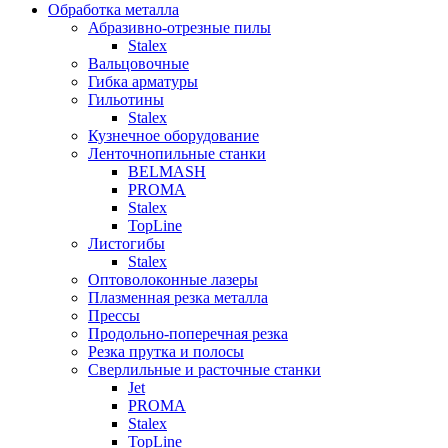
Обработка металла
Абразивно-отрезные пилы
Stalex
Вальцовочные
Гибка арматуры
Гильотины
Stalex
Кузнечное оборудование
Ленточнопильные станки
BELMASH
PROMA
Stalex
TopLine
Листогибы
Stalex
Оптоволоконные лазеры
Плазменная резка металла
Прессы
Продольно-поперечная резка
Резка прутка и полосы
Сверлильные и расточные станки
Jet
PROMA
Stalex
TopLine