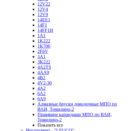
12V22
12V4
12V9
14EE1
14F1
14FF1H
1A1
1K222
1K700
2F6V
3A1
3K222
4A2TS
4AA9
4B2
4V2-30
4А2
6A2
6A9
Алмазные бруски доводочные МПО по
ВАИ, Томилино-2
Правящие карандаши МПО по ВАИ,
Томилино-2
Показать все
Инструмент - "LEUCO"