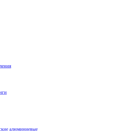
вления
нги
еские алюминиевые