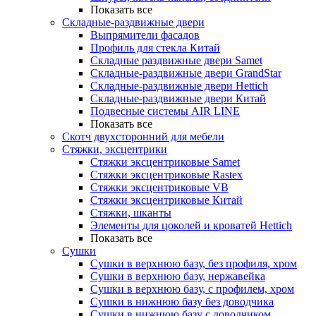
Показать все
Складные-раздвижные двери
Выпрямители фасадов
Профиль для стекла Китай
Складные раздвижные двери Samet
Складные-раздвижные двери GrandStar
Складные-раздвижные двери Hettich
Складные-раздвижные двери Китай
Подвесные системы AIR LINE
Показать все
Скотч двухсторонний для мебели
Стяжки, эксцентрики
Cтяжки эксцентриковые Samet
Стяжки эксцентриковые Rastex
Стяжки эксцентриковые VB
Стяжки эксцентриковые Китай
Стяжки, шканты
Элементы для цоколей и кроватей Hettich
Показать все
Сушки
Сушки в верхнюю базу, без профиля, хром
Сушки в верхнюю базу, нержавейка
Сушки в верхнюю базу, с профилем, хром
Сушки в нижнюю базу без доводчика
Сушки в нижнюю базу с доводчиком