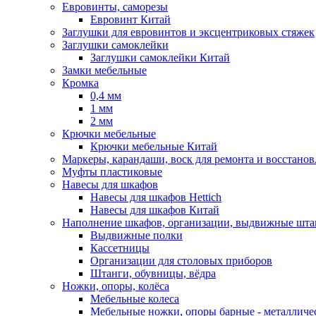
Евровинты, саморезы
Евровинт Китай
Заглушки для евровинтов и эксцентриковых стяжек
Заглушки самоклейки
Заглушки самоклейки Китай
Замки мебельные
Кромка
0,4 мм
1 мм
2 мм
Крючки мебельные
Крючки мебельные Китай
Маркеры, карандаши, воск для ремонта и восстано
Муфты пластиковые
Навесы для шкафов
Навесы для шкафов Hettich
Навесы для шкафов Китай
Наполнение шкафов, организации, выдвижные шта
Выдвижные полки
Кассетницы
Организации для столовых приборов
Штанги, обувницы, вёдра
Ножки, опоры, колёса
Мебельные колеса
Мебельные ножки, опоры барные - металлич