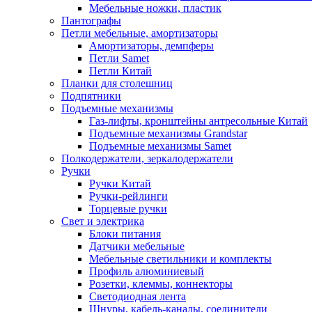
Мебельные ножки, пластик
Пантографы
Петли мебельные, амортизаторы
Амортизаторы, демпферы
Петли Samet
Петли Китай
Планки для столешниц
Подпятники
Подъемные механизмы
Газ-лифты, кронштейны антресольные Китай
Подъемные механизмы Grandstar
Подъемные механизмы Samet
Полкодержатели, зеркалодержатели
Ручки
Ручки Китай
Ручки-рейлинги
Торцевые ручки
Свет и электрика
Блоки питания
Датчики мебельные
Мебельные светильники и комплекты
Профиль алюминиевый
Розетки, клеммы, коннекторы
Светодиодная лента
Шнуры, кабель-каналы, соединители