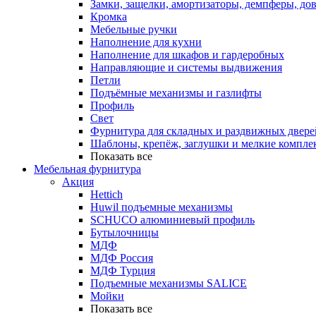
Замки, защелки, амортизаторы, демпферы, до
Кромка
Мебельные ручки
Наполнение для кухни
Наполнение для шкафов и гардеробных
Направляющие и системы выдвижения
Петли
Подъёмные механизмы и газлифты
Профиль
Свет
Фурнитура для складных и раздвижных двере
Шаблоны, крепёж, заглушки и мелкие компле
Показать все
Мебельная фурнитура
Акция
Hettich
Huwil подъемные механизмы
SCHUCO алюминиевый профиль
Бутылочницы
МДФ
МДФ Россия
МДФ Турция
Подъемные механизмы SALICE
Мойки
Показать все