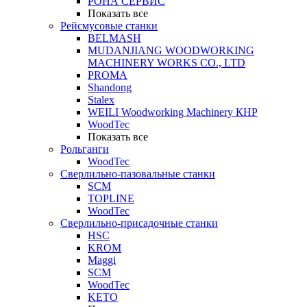
РОНА СЕРВИС
Показать все
Рейсмусовые станки
BELMASH
MUDANJIANG WOODWORKING
MACHINERY WORKS CO., LTD
PROMA
Shandong
Stalex
WEILI Woodworking Machinery КНР
WoodTec
Показать все
Рольганги
WoodTec
Сверлильно-пазовальные станки
SCM
TOPLINE
WoodTec
Сверлильно-присадочные станки
HSC
KROM
Maggi
SCM
WoodTec
KETO