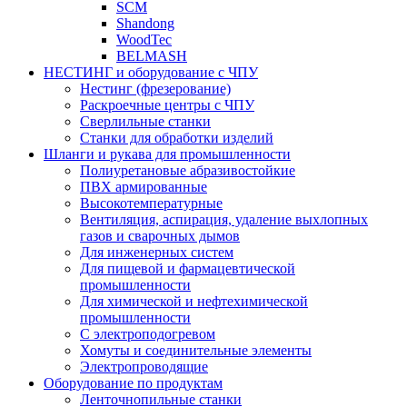
SCM
Shandong
WoodTec
BELMASH
НЕСТИНГ и оборудование с ЧПУ
Нестинг (фрезерование)
Раскроечные центры с ЧПУ
Сверлильные станки
Станки для обработки изделий
Шланги и рукава для промышленности
Полиуретановые абразивостойкие
ПВХ армированные
Высокотемпературные
Вентиляция, аспирация, удаление выхлопных
газов и сварочных дымов
Для инженерных систем
Для пищевой и фармацевтической
промышленности
Для химической и нефтехимической
промышленности
С электроподогревом
Хомуты и соединительные элементы
Электропроводящие
Оборудование по продуктам
Ленточнопильные станки