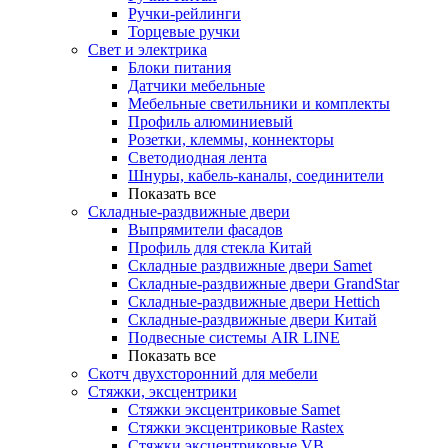
Ручки-рейлинги
Торцевые ручки
Свет и электрика
Блоки питания
Датчики мебельные
Мебельные светильники и комплекты
Профиль алюминиевый
Розетки, клеммы, коннекторы
Светодиодная лента
Шнуры, кабель-каналы, соединители
Показать все
Складные-раздвижные двери
Выпрямители фасадов
Профиль для стекла Китай
Складные раздвижные двери Samet
Складные-раздвижные двери GrandStar
Складные-раздвижные двери Hettich
Складные-раздвижные двери Китай
Подвесные системы AIR LINE
Показать все
Скотч двухсторонний для мебели
Стяжки, эксцентрики
Cтяжки эксцентриковые Samet
Стяжки эксцентриковые Rastex
Стяжки эксцентриковые VB