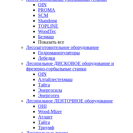
OIN
PROMA
SCM
Shandong
TOPLINE
WoodTec
Белмаш
Показать все
Лесозаготовительное оборудование
Гидроманипуляторы
Лебедки
Лесопильное ДИСКОВОЕ оборудование и
фрезерно-горбыльные станки
OIN
Алтайлестехмаш
Тайга
Энергосила
Энерготех
Лесопильное ЛЕНТОЧНОЕ оборудование
OHI
Wood-Mizer
Атлант
Тайга
Триумф
Лесопильные линии