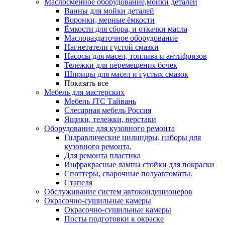
Маслосменное оборудование,мойки деталей
Ванны для мойки деталей
Воронки, мерные ёмкости
Ёмкости для сбора, и откачки масла
Маслораздаточное оборудование
Нагнетатели густой смазки
Насосы для масел, топлива и антифризов
Тележки для перемещения бочек
Шприцы для масел и густых смазок
Показать все
Мебель для мастерских
Мебель JTC Тайвань
Слесарная мебель Россия
Ящики, тележки, верстаки
Оборудование для кузовного ремонта
Гидравлические цилиндры, наборы для
кузовного ремонта.
Для ремонта пластика
Инфракрасные лампы стойки для покраски
Споттеры, сварочные полуавтоматы.
Стапеля
Обслуживание систем автокондиционеров
Окрасочно-сушильные камеры
Окрасочно-сушильные камеры
Посты подготовки к окраске