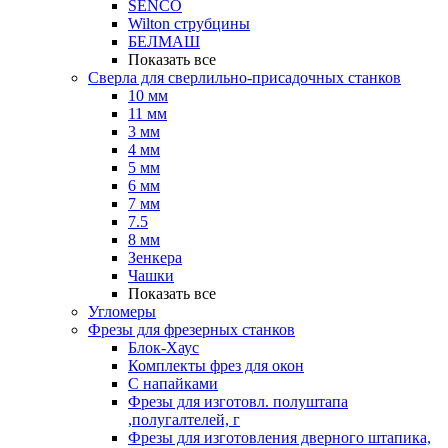
SENCO
Wilton струбцины
БЕЛМАШ
Показать все
Сверла для сверлильно-присадочных станков
10 мм
11 мм
3 мм
4 мм
5 мм
6 мм
7 мм
7.5
8 мм
Зенкера
Чашки
Показать все
Угломеры
Фрезы для фрезерных станков
Блок-Хаус
Комплекты фрез для окон
С напайками
Фрезы для изготовл. полуштапа
,полугалтелей, г
Фрезы для изготовления дверного штапика,