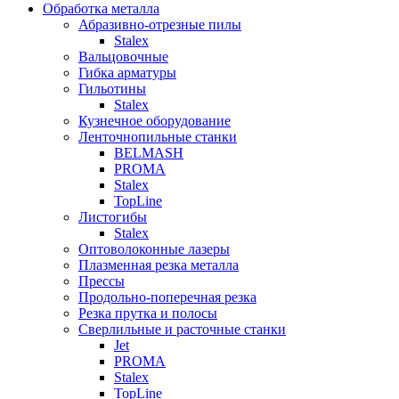
Обработка металла
Абразивно-отрезные пилы
Stalex
Вальцовочные
Гибка арматуры
Гильотины
Stalex
Кузнечное оборудование
Ленточнопильные станки
BELMASH
PROMA
Stalex
TopLine
Листогибы
Stalex
Оптоволоконные лазеры
Плазменная резка металла
Прессы
Продольно-поперечная резка
Резка прутка и полосы
Сверлильные и расточные станки
Jet
PROMA
Stalex
TopLine