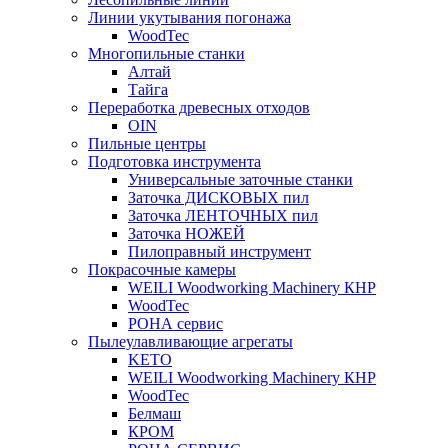
Линии укутывания погонажа
WoodTec
Многопильные станки
Алтай
Тайга
Переработка древесных отходов
OIN
Пильные центры
Подготовка инструмента
Универсальные заточные станки
Заточка ДИСКОВЫХ пил
Заточка ЛЕНТОЧНЫХ пил
Заточка НОЖЕЙ
Пилоправный инструмент
Покрасочные камеры
WEILI Woodworking Machinery КНР
WoodTec
РОНА сервис
Пылеулавливающие агрегаты
KETO
WEILI Woodworking Machinery КНР
WoodTec
Белмаш
КРОМ