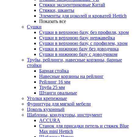
Стяжки эксцентриковые Китай
Стяжки, шканты
Элементы для цоколей и кроватей Hettich
Показать все
Сушки
Сушки в верхнюю базу, без профиля, хром
Сушки в верхнюю базу, нержавейка
Сушки в верхнюю базу, с профилем, хром
Сушки в нижнюю базу без доводчика
Сушки в нижнюю базу с доводчиком
Трубы, рейлинги, навесные корзины, барные
стойки
Барная стойка
Навесные корзины на рейлинг
Рейлинг 16 мм
Труба 25 мм
Штанги овальные
Уголки крепежные
Фурнитура для мягкой мебели
Цоколь кухонный
Шаблоны, кондукторы, инструмент
ACCURA
Станок для присадки петель и стяжек Blue
Max mini Hettich
Шаблоны Черон