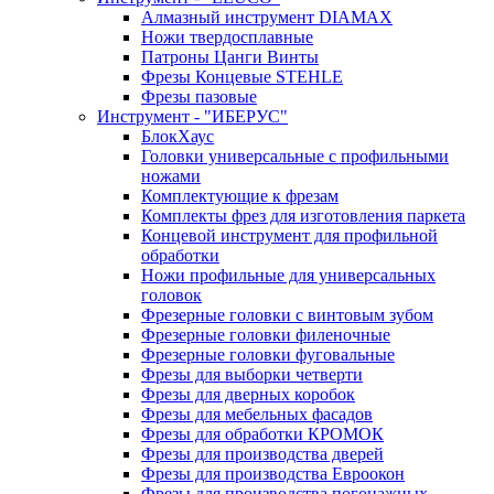
Алмазный инструмент DIAMAX
Ножи твердосплавные
Патроны Цанги Винты
Фрезы Концевые STEHLE
Фрезы пазовые
Инструмент - "ИБЕРУС"
БлокХаус
Головки универсальные с профильными
ножами
Комплектующие к фрезам
Комплекты фрез для изготовления паркета
Концевой инструмент для профильной
обработки
Ножи профильные для универсальных
головок
Фрезерные головки с винтовым зубом
Фрезерные головки филеночные
Фрезерные головки фуговальные
Фрезы для выборки четверти
Фрезы для дверных коробок
Фрезы для мебельных фасадов
Фрезы для обработки КРОМОК
Фрезы для производства дверей
Фрезы для производства Евроокон
Фрезы для производства погонажных