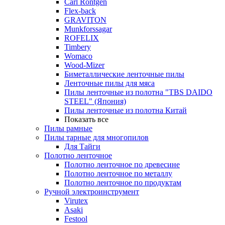
Carl Rontgen
Flex-back
GRAVITON
Munkforssagar
ROFELIX
Timbery
Womaco
Wood-Mizer
Биметаллические ленточные пилы
Ленточные пилы для мяса
Пилы ленточные из полотна "TBS DAIDO
STEEL" (Япония)
Пилы ленточные из полотна Китай
Показать все
Пилы рамные
Пилы тарные для многопилов
Для Тайги
Полотно ленточное
Полотно ленточное по древесине
Полотно ленточное по металлу
Полотно ленточное по продуктам
Ручной электроинструмент
Virutex
Asaki
Festool