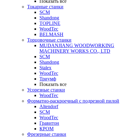
Показать все
Токарные станки
SCM
Shandong
TOPLINE
WoodTec
BELMASH
Торцовочные станки
MUDANJIANG WOODWORKING
MACHINERY WORKS CO., LTD
SCM
Shandong
Stalex
WoodTec
Триумф
Показать все
Усорезные станки
WoodTec
Форматно-раскроечный с подрезной пилой
Altendorf
SCM
WoodTec
Гравитон
КРОМ
Фрезерные станки