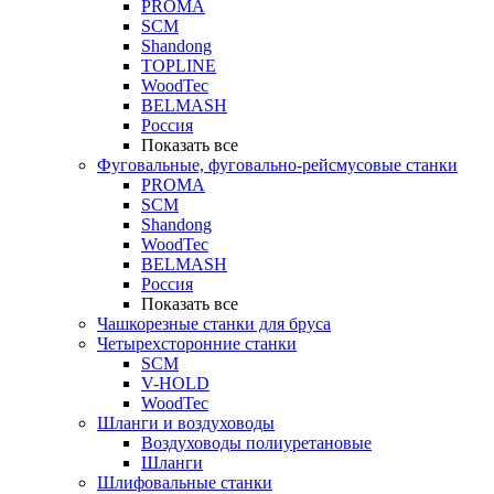
PROMA
SCM
Shandong
TOPLINE
WoodTec
BELMASH
Россия
Показать все
Фуговальные, фуговально-рейсмусовые станки
PROMA
SCM
Shandong
WoodTec
BELMASH
Россия
Показать все
Чашкорезные станки для бруса
Четырехсторонние станки
SCM
V-HOLD
WoodTec
Шланги и воздуховоды
Воздуховоды полиуретановые
Шланги
Шлифовальные станки