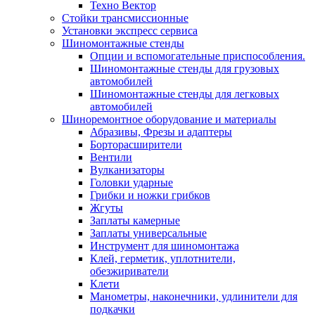
Техно Вектор
Стойки трансмиссионные
Установки экспресс сервиса
Шиномонтажные стенды
Опции и вспомогательные приспособления.
Шиномонтажные стенды для грузовых
автомобилей
Шиномонтажные стенды для легковых
автомобилей
Шиноремонтное оборудование и материалы
Абразивы, Фрезы и адаптеры
Борторасширители
Вентили
Вулканизаторы
Головки ударные
Грибки и ножки грибков
Жгуты
Заплаты камерные
Заплаты универсальные
Инструмент для шиномонтажа
Клей, герметик, уплотнители,
обезжириватели
Клети
Манометры, наконечники, удлинители для
подкачки