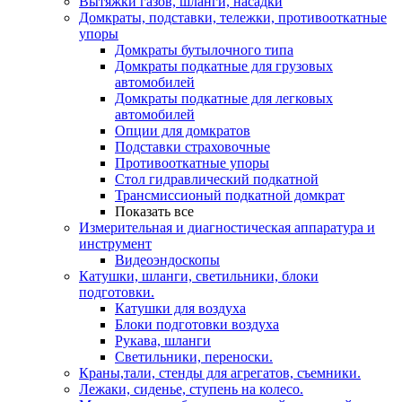
Вытяжки газов, шланги, насадки
Домкраты, подставки, тележки, противооткатные
упоры
Домкраты бутылочного типа
Домкраты подкатные для грузовых
автомобилей
Домкраты подкатные для легковых
автомобилей
Опции для домкратов
Подставки страховочные
Противооткатные упоры
Стол гидравлический подкатной
Трансмиссионый подкатной домкрат
Показать все
Измерительная и диагностическая аппаратура и
инструмент
Видеоэндоскопы
Катушки, шланги, светильники, блоки
подготовки.
Катушки для воздуха
Блоки подготовки воздуха
Рукава, шланги
Светильники, переноски.
Краны,тали, стенды для агрегатов, съемники.
Лежаки, сиденье, ступень на колесо.