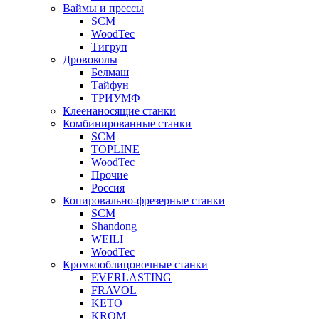
Ваймы и прессы
SCM
WoodTec
Тигруп
Дровоколы
Белмаш
Тайфун
ТРИУМФ
Клеенаносящие станки
Комбинированные станки
SCM
TOPLINE
WoodTec
Прочие
Россия
Копировально-фрезерные станки
SCM
Shandong
WEILI
WoodTec
Кромкооблицовочные станки
EVERLASTING
FRAVOL
KETO
KROM