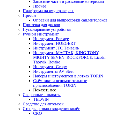
Запасные части и расходные материалы
Прочее
Платформа на яму, траверсы.
Прессы
Оправки для выпрессовки сайлентблоков
Проточка для дисков
Пускозарядные устройства
Ручной Инструмент
Инструмент Forsage
Инструмент HOEGERT
Инструмент JTC Тайвань
Инструмент МАСТАК, KING TONY,
MIGHTY SEVEN, ROCKFORCE, Licota,
Thorvik, Rotake
Инструмент Сторм
Инструменты AV Steel
Наборы инструментов в лотках TORIN
Съёмники и вспомогательные
приспособления TORIN
Показать все
Сварочные аппараты
TELWIN
Средство для автомоек
Стенды развал-схождения колёс
СКО