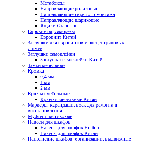
Метабоксы
Направляющие роликовые
Направляющие скрытого монтажа
Направляющие шариковые
Ящики Grandstar
Евровинты, саморезы
Евровинт Китай
Заглушки для евровинтов и эксцентриковых
стяжек
Заглушки самоклейки
Заглушки самоклейки Китай
Замки мебельные
Кромка
0,4 мм
1 мм
2 мм
Крючки мебельные
Крючки мебельные Китай
Маркеры, карандаши, воск для ремонта и
восстановления
Муфты пластиковые
Навесы для шкафов
Навесы для шкафов Hettich
Навесы для шкафов Китай
Наполнение шкафов, организации, выдвижные