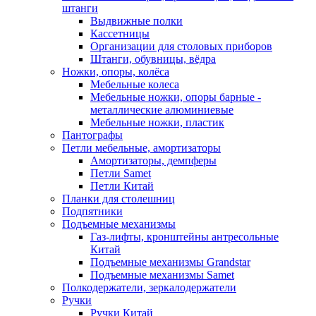
штанги
Выдвижные полки
Кассетницы
Организации для столовых приборов
Штанги, обувницы, вёдра
Ножки, опоры, колёса
Мебельные колеса
Мебельные ножки, опоры барные -
металлические алюминиевые
Мебельные ножки, пластик
Пантографы
Петли мебельные, амортизаторы
Амортизаторы, демпферы
Петли Samet
Петли Китай
Планки для столешниц
Подпятники
Подъемные механизмы
Газ-лифты, кронштейны антресольные
Китай
Подъемные механизмы Grandstar
Подъемные механизмы Samet
Полкодержатели, зеркалодержатели
Ручки
Ручки Китай