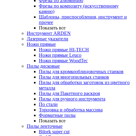
Фрезы по алюминию
Фрезы по композиту (искусственному
камню)
Шаблоны, приспособления, инструмент и
прочее
Показать все
Инструмент ARDEN
Лазерные указатели
Ножи прямые
Ножи прямые HI-TECH
Ножи прямые Leuco
Ножи прямые WoodTec
Пилы дисковые
Пилы для кромкооблицовочных станков
Пилы для многопильных станков
Пилы для обработки заготовок из цветного
металла
Пилы для Пакетного раскроя
Пилы для ручного инструмента
По стали
Торцовка и обработка массива
Форматные пилы
Показать все
Пилы ленточные
Bilork super cut