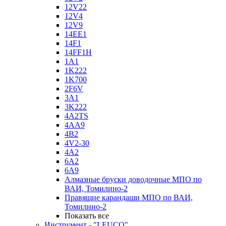
12V22
12V4
12V9
14EE1
14F1
14FF1H
1A1
1K222
1K700
2F6V
3A1
3K222
4A2TS
4AA9
4B2
4V2-30
4А2
6A2
6A9
Алмазные бруски доводочные МПО по
ВАИ, Томилино-2
Правящие карандаши МПО по ВАИ,
Томилино-2
Показать все
Инструмент - "LEUCO"