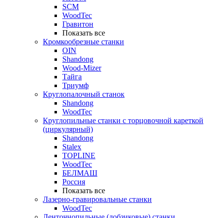
SCM
WoodTec
Гравитон
Показать все
Кромкообрезные станки
OIN
Shandong
Wood-Mizer
Тайга
Триумф
Круглопалочный станок
Shandong
WoodTec
Круглопильные станки с торцовочной кареткой
(циркулярный)
Shandong
Stalex
TOPLINE
WoodTec
БЕЛМАШ
Россия
Показать все
Лазерно-гравировальные станки
WoodTec
Ленточнопильные (лобзиковые) станки