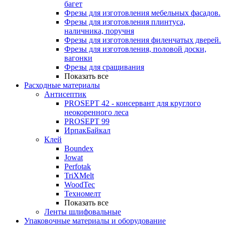
багет
Фрезы для изготовления мебельных фасадов.
Фрезы для изготовления плинтуса,
наличника, поручня
Фрезы для изготовления филенчатых дверей.
Фрезы для изготовления, половой доски,
вагонки
Фрезы для сращивания
Показать все
Расходные материалы
Антисептик
PROSEPT 42 - консервант для круглого
неокоренного леса
PROSEPT 99
ИрпакБайкал
Клей
Boundex
Jowat
Perfotak
TriXMelt
WoodTec
Техномелт
Показать все
Ленты шлифовальные
Упаковочные материалы и оборудование