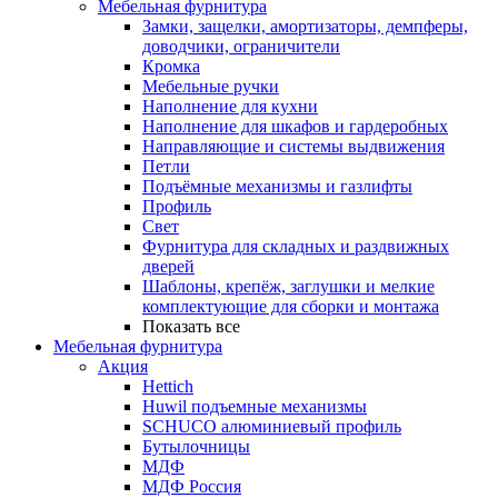
Мебельная фурнитура
Замки, защелки, амортизаторы, демпферы,
доводчики, ограничители
Кромка
Мебельные ручки
Наполнение для кухни
Наполнение для шкафов и гардеробных
Направляющие и системы выдвижения
Петли
Подъёмные механизмы и газлифты
Профиль
Свет
Фурнитура для складных и раздвижных
дверей
Шаблоны, крепёж, заглушки и мелкие
комплектующие для сборки и монтажа
Показать все
Мебельная фурнитура
Акция
Hettich
Huwil подъемные механизмы
SCHUCO алюминиевый профиль
Бутылочницы
МДФ
МДФ Россия