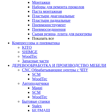
Монтажки
Наборы для ремонта проколов
Паста монтажная
Пластыри диагональные
Пластыри радиальные
Пневмоинструмент
Пневмосоединения
Сырая резина, плита для разогрева
Показать все
Компрессоры и пневматика
KITO
SHIMGE
WoodTec
Запасные части
ДЕРЕВООБРАБОТКА И ПРОИЗВОДСТВО МЕБЕЛИ
CNC Обрабатывающие центры с ЧПУ
SCM
WoodTec
Автоподатчики
Maggi
SCM
WoodTec
Бытовые станки
Stalex
БЕЛМАШ