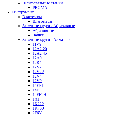
Шлифовальные станки
PROMA
Инструмент
Влагомеры
Влагомеры
Заточные круги - Абразивные
Абразивные
Чашки
Заточные круги - Алмазные
11V9
12A2 20
12A2 45
12A9
12R4
12V2
12V22
12V4
12V9
14EE1
14F1
14FF1H
1A1
1K222
1K700
2F6V