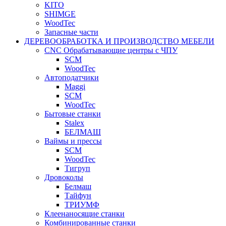
KITO
SHIMGE
WoodTec
Запасные части
ДЕРЕВООБРАБОТКА И ПРОИЗВОДСТВО МЕБЕЛИ
CNC Обрабатывающие центры с ЧПУ
SCM
WoodTec
Автоподатчики
Maggi
SCM
WoodTec
Бытовые станки
Stalex
БЕЛМАШ
Ваймы и прессы
SCM
WoodTec
Тигруп
Дровоколы
Белмаш
Тайфун
ТРИУМФ
Клеенаносящие станки
Комбинированные станки