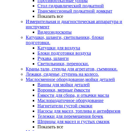
Противооткатные упоры
Стол гидравлический подкатной
Трансмиссионый подкатной домкрат
Показать все
Измерительная и диагностическая аппаратура и
инструмент
Видеоэндоскопы
Катушки, шланги, светильники, блоки
подготовки.
Катушки для воздуха
Блоки подготовки воздуха
Рукава, шланги
Светильники, переноски.
Краны,тали, стенды для агрегатов, съемники.
Лежаки, сиденье, ступень на колесо.
Маслосменное оборудование,мойки деталей
Ванны для мойки деталей
Воронки, мерные ёмкости
Ёмкости для сбора, и откачки масла
Маслораздаточное оборудование
Нагнетатели густой смазки
Насосы для масел, топлива и антифризов
Тележки для перемещения бочек
Шприцы для масел и густых смазок
Показать все