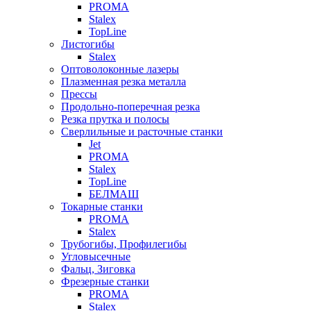
PROMA
Stalex
TopLine
Листогибы
Stalex
Оптоволоконные лазеры
Плазменная резка металла
Прессы
Продольно-поперечная резка
Резка прутка и полосы
Сверлильные и расточные станки
Jet
PROMA
Stalex
TopLine
БЕЛМАШ
Токарные станки
PROMA
Stalex
Трубогибы, Профилегибы
Угловысечные
Фальц, Зиговка
Фрезерные станки
PROMA
Stalex