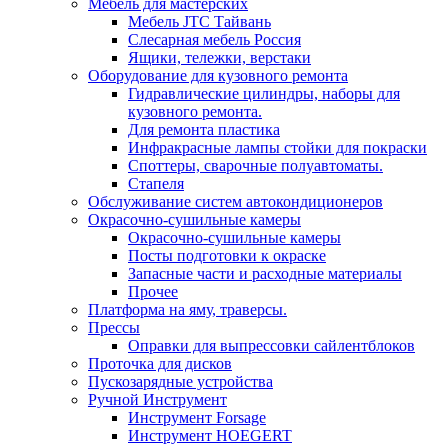
Мебель для мастерских
Мебель JTC Тайвань
Слесарная мебель Россия
Ящики, тележки, верстаки
Оборудование для кузовного ремонта
Гидравлические цилиндры, наборы для
кузовного ремонта.
Для ремонта пластика
Инфракрасные лампы стойки для покраски
Споттеры, сварочные полуавтоматы.
Стапеля
Обслуживание систем автокондиционеров
Окрасочно-сушильные камеры
Окрасочно-сушильные камеры
Посты подготовки к окраске
Запасные части и расходные материалы
Прочее
Платформа на яму, траверсы.
Прессы
Оправки для выпрессовки сайлентблоков
Проточка для дисков
Пускозарядные устройства
Ручной Инструмент
Инструмент Forsage
Инструмент HOEGERT