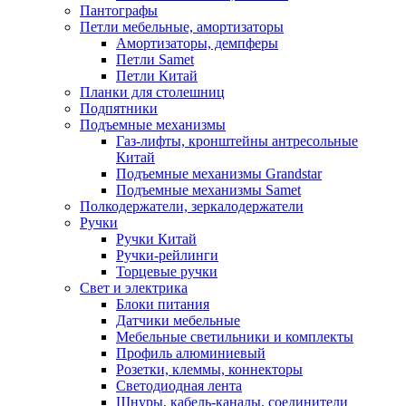
Пантографы
Петли мебельные, амортизаторы
Амортизаторы, демпферы
Петли Samet
Петли Китай
Планки для столешниц
Подпятники
Подъемные механизмы
Газ-лифты, кронштейны антресольные
Китай
Подъемные механизмы Grandstar
Подъемные механизмы Samet
Полкодержатели, зеркалодержатели
Ручки
Ручки Китай
Ручки-рейлинги
Торцевые ручки
Свет и электрика
Блоки питания
Датчики мебельные
Мебельные светильники и комплекты
Профиль алюминиевый
Розетки, клеммы, коннекторы
Светодиодная лента
Шнуры, кабель-каналы, соединители