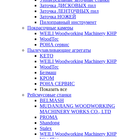
Заточка ДИСКОВЫХ пил
Заточка ЛЕНТОЧНЫХ пил
Заточка НОЖЕЙ
Пилоправный инструмент
Покрасочные камеры
WEILI Woodworking Machinery КНР
WoodTec
РОНА сервис
Пылеулавливающие агрегаты
KETO
WEILI Woodworking Machinery КНР
WoodTec
Белмаш
КРОМ
РОНА СЕРВИС
Показать все
Рейсмусовые станки
BELMASH
MUDANJIANG WOODWORKING
MACHINERY WORKS CO., LTD
PROMA
Shandong
Stalex
WEILI Woodworking Machinery КНР