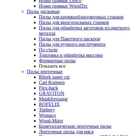
Ножи прямые Leuco
Ножи прямые WoodTec
Пилы дисковые
Пилы для кромкооблицовочных станков
Пилы для многопильных станков
Пилы для обработки заготовок из цветного
металла
Пилы для Пакетного раскроя
Пилы для ручного инструмента
По стали
Торцовка и обработка массива
Форматные пилы
Показать все
Пилы ленточные
Bilork super cut
Carl Rontgen
Flex-back
GRAVITON
Munkforssagar
ROFELIX
Timbery
Womaco
Wood-Mizer
Биметаллические ленточные пилы
Ленточные пилы для мяса