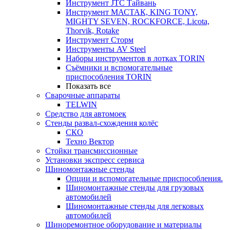
Инструмент JTC Тайвань
Инструмент МАСТАК, KING TONY,
MIGHTY SEVEN, ROCKFORCE, Licota,
Thorvik, Rotake
Инструмент Сторм
Инструменты AV Steel
Наборы инструментов в лотках TORIN
Съёмники и вспомогательные
приспособления TORIN
Показать все
Сварочные аппараты
TELWIN
Средство для автомоек
Стенды развал-схождения колёс
СКО
Техно Вектор
Стойки трансмиссионные
Установки экспресс сервиса
Шиномонтажные стенды
Опции и вспомогательные приспособления.
Шиномонтажные стенды для грузовых
автомобилей
Шиномонтажные стенды для легковых
автомобилей
Шиноремонтное оборудование и материалы