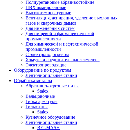
Полиуретановые абразивостойкие
ПВХ армированные
Высокотемпературные
Вентиляция, аспирация, удаление выхлопных
газов и сварочных дымов
Для инженерных систем
Для пищевой и фармацевтической
промышленности
Для химической и нефтехимической
промышленности
С электроподогревом
Хомуты и соединительные элементы
Электропроводящие
Оборудование по продуктам
Ленточнопильные станки
Обработка металла
Абразивно-отрезные пилы
Stalex
Вальцовочные
Гибка арматуры
Гильотины
Stalex
Кузнечное оборудование
Ленточнопильные станки
BELMASH