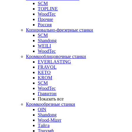
SCM
TOPLINE
WoodTec
Прочие
Россия
Копировально-фрезерные станки
SCM
Shandong
WEILI
WoodTec
Кромкооблицовочные станки
EVERLASTING
FRAVOL
KETO
KROM
SCM
WoodTec
Гравитон
Показать все
Кромкообрезные станки
OIN
Shandong
Wood-Mizer
Тайга
Триумф