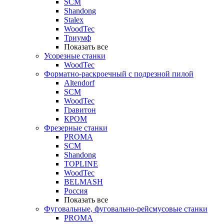
SCM
Shandong
Stalex
WoodTec
Триумф
Показать все
Усорезные станки
WoodTec
Форматно-раскроечный с подрезной пилой
Altendorf
SCM
WoodTec
Гравитон
КРОМ
Фрезерные станки
PROMA
SCM
Shandong
TOPLINE
WoodTec
BELMASH
Россия
Показать все
Фуговальные, фуговально-рейсмусовые станки
PROMA