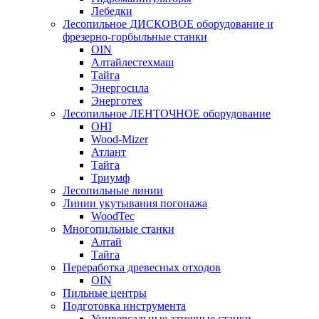
Лебедки
Лесопильное ДИСКОВОЕ оборудование и
фрезерно-горбыльные станки
OIN
Алтайлестехмаш
Тайга
Энергосила
Энерготех
Лесопильное ЛЕНТОЧНОЕ оборудование
OHI
Wood-Mizer
Атлант
Тайга
Триумф
Лесопильные линии
Линии укутывания погонажа
WoodTec
Многопильные станки
Алтай
Тайга
Переработка древесных отходов
OIN
Пильные центры
Подготовка инструмента
Универсальные заточные станки