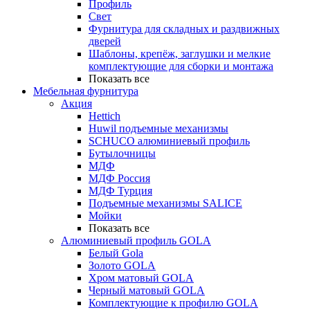
Профиль
Свет
Фурнитура для складных и раздвижных
дверей
Шаблоны, крепёж, заглушки и мелкие
комплектующие для сборки и монтажа
Показать все
Мебельная фурнитура
Акция
Hettich
Huwil подъемные механизмы
SCHUCO алюминиевый профиль
Бутылочницы
МДФ
МДФ Россия
МДФ Турция
Подъемные механизмы SALICE
Мойки
Показать все
Алюминиевый профиль GOLA
Белый Gola
Золото GOLA
Хром матовый GOLA
Черный матовый GOLA
Комплектующие к профилю GOLA