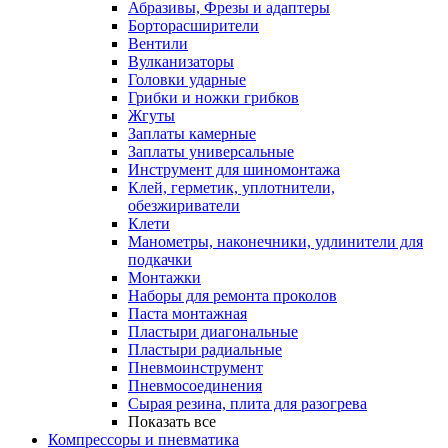
Абразивы, Фрезы и адаптеры
Борторасширители
Вентили
Вулканизаторы
Головки ударные
Грибки и ножки грибков
Жгуты
Заплаты камерные
Заплаты универсальные
Инструмент для шиномонтажа
Клей, герметик, уплотнители,
обезжириватели
Клети
Манометры, наконечники, удлинители для
подкачки
Монтажки
Наборы для ремонта проколов
Паста монтажная
Пластыри диагональные
Пластыри радиальные
Пневмоинструмент
Пневмосоединения
Сырая резина, плита для разогрева
Показать все
Компрессоры и пневматика