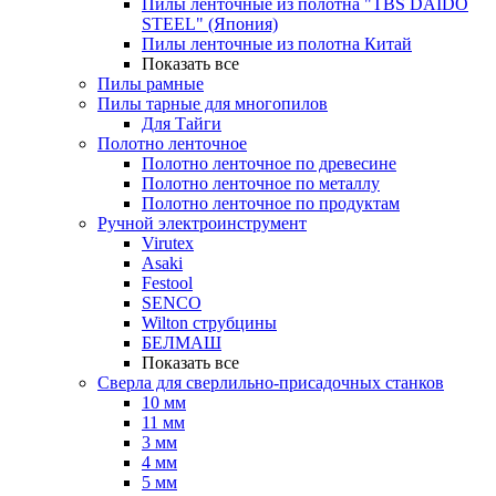
Пилы ленточные из полотна "TBS DAIDO
STEEL" (Япония)
Пилы ленточные из полотна Китай
Показать все
Пилы рамные
Пилы тарные для многопилов
Для Тайги
Полотно ленточное
Полотно ленточное по древесине
Полотно ленточное по металлу
Полотно ленточное по продуктам
Ручной электроинструмент
Virutex
Asaki
Festool
SENCO
Wilton струбцины
БЕЛМАШ
Показать все
Сверла для сверлильно-присадочных станков
10 мм
11 мм
3 мм
4 мм
5 мм