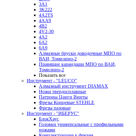
3A1
3K222
4A2TS
4AA9
4B2
4V2-30
4А2
6A2
6A9
Алмазные бруски доводочные МПО по
ВАИ, Томилино-2
Правящие карандаши МПО по ВАИ,
Томилино-2
Показать все
Инструмент - "LEUCO"
Алмазный инструмент DIAMAX
Ножи твердосплавные
Патроны Цанги Винты
Фрезы Концевые STEHLE
Фрезы пазовые
Инструмент - "ИБЕРУС"
БлокХаус
Головки универсальные с профильными
ножами
Комплектующие к фрезам