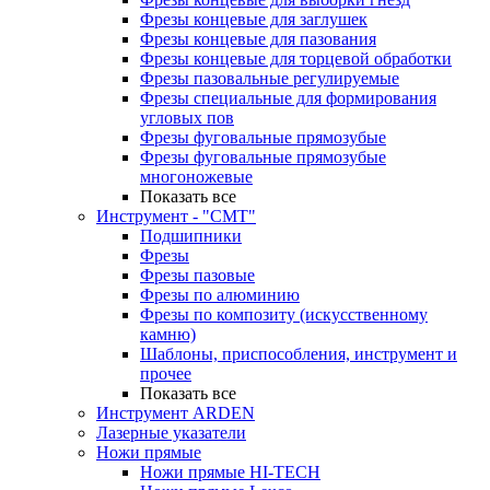
Фрезы концевые для заглушек
Фрезы концевые для пазования
Фрезы концевые для торцевой обработки
Фрезы пазовальные регулируемые
Фрезы специальные для формирования
угловых пов
Фрезы фуговальные прямозубые
Фрезы фуговальные прямозубые
многоножевые
Показать все
Инструмент - "СМТ"
Подшипники
Фрезы
Фрезы пазовые
Фрезы по алюминию
Фрезы по композиту (искусственному
камню)
Шаблоны, приспособления, инструмент и
прочее
Показать все
Инструмент ARDEN
Лазерные указатели
Ножи прямые
Ножи прямые HI-TECH