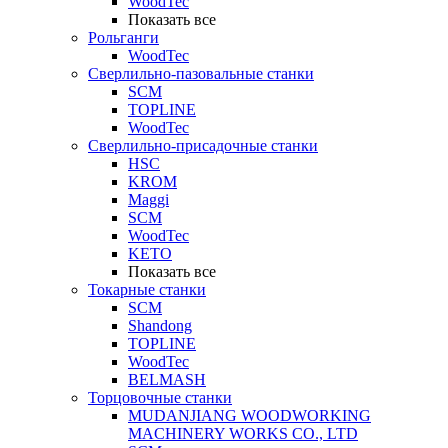
WoodTec
Показать все
Рольганги
WoodTec
Сверлильно-пазовальные станки
SCM
TOPLINE
WoodTec
Сверлильно-присадочные станки
HSC
KROM
Maggi
SCM
WoodTec
KETO
Показать все
Токарные станки
SCM
Shandong
TOPLINE
WoodTec
BELMASH
Торцовочные станки
MUDANJIANG WOODWORKING
MACHINERY WORKS CO., LTD