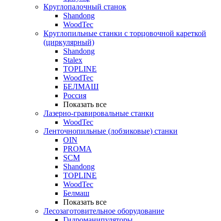
Круглопалочный станок
Shandong
WoodTec
Круглопильные станки с торцовочной кареткой
(циркулярный)
Shandong
Stalex
TOPLINE
WoodTec
БЕЛМАШ
Россия
Показать все
Лазерно-гравировальные станки
WoodTec
Ленточнопильные (лобзиковые) станки
OIN
PROMA
SCM
Shandong
TOPLINE
WoodTec
Белмаш
Показать все
Лесозаготовительное оборудование
Гидроманипуляторы