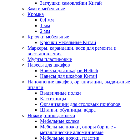
Заглушки самоклейки Китай
Замки мебельные
Кромка
0,4 мм
1 мм
2 мм
Крючки мебельные
Крючки мебельные Китай
Маркеры, карандаши, воск для ремонта и
восстановления
Муфты пластиковые
Навесы для шкафов
Навесы для шкафов Hettich
Навесы для шкафов Китай
Наполнение шкафов, организации, выдвижные
штанги
Выдвижные полки
Кассетницы
Организации для столовых приборов
Штанги, обувницы, вёдра
Ножки, опоры, колёса
Мебельные колеса
Мебельные ножки, опоры барные -
металлические алюминиевые
Мебельные ножки, пластик