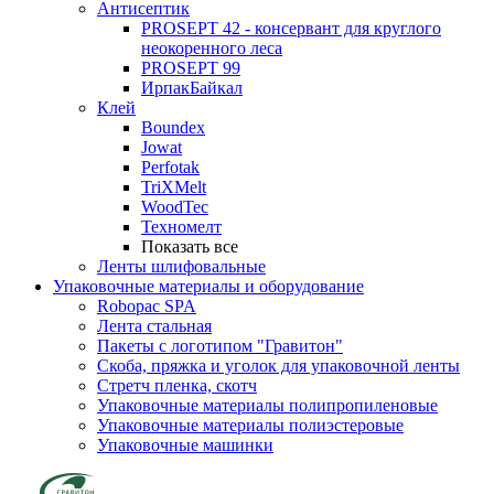
Антисептик
PROSEPT 42 - консервант для круглого
неокоренного леса
PROSEPT 99
ИрпакБайкал
Клей
Boundex
Jowat
Perfotak
TriXMelt
WoodTec
Техномелт
Показать все
Ленты шлифовальные
Упаковочные материалы и оборудование
Robopac SPA
Лента стальная
Пакеты с логотипом "Гравитон"
Скоба, пряжка и уголок для упаковочной ленты
Стретч пленка, скотч
Упаковочные материалы полипропиленовые
Упаковочные материалы полиэстеровые
Упаковочные машинки