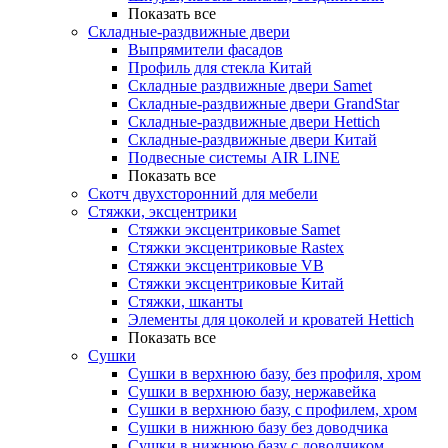
Показать все
Складные-раздвижные двери
Выпрямители фасадов
Профиль для стекла Китай
Складные раздвижные двери Samet
Складные-раздвижные двери GrandStar
Складные-раздвижные двери Hettich
Складные-раздвижные двери Китай
Подвесные системы AIR LINE
Показать все
Скотч двухсторонний для мебели
Стяжки, эксцентрики
Cтяжки эксцентриковые Samet
Стяжки эксцентриковые Rastex
Стяжки эксцентриковые VB
Стяжки эксцентриковые Китай
Стяжки, шканты
Элементы для цоколей и кроватей Hettich
Показать все
Сушки
Сушки в верхнюю базу, без профиля, хром
Сушки в верхнюю базу, нержавейка
Сушки в верхнюю базу, с профилем, хром
Сушки в нижнюю базу без доводчика
Сушки в нижнюю базу с доводчиком