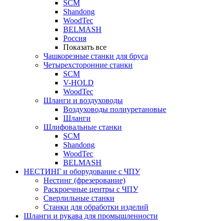
SCM
Shandong
WoodTec
BELMASH
Россия
Показать все
Чашкорезные станки для бруса
Четырехсторонние станки
SCM
V-HOLD
WoodTec
Шланги и воздуховоды
Воздуховоды полиуретановые
Шланги
Шлифовальные станки
SCM
Shandong
WoodTec
BELMASH
НЕСТИНГ и оборудование с ЧПУ
Нестинг (фрезерование)
Раскроечные центры с ЧПУ
Сверлильные станки
Станки для обработки изделий
Шланги и рукава для промышленности