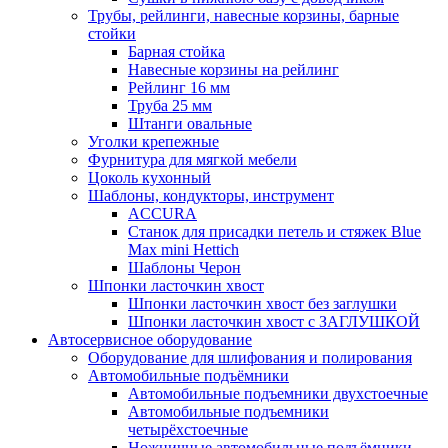
Трубы, рейлинги, навесные корзины, барные
стойки
Барная стойка
Навесные корзины на рейлинг
Рейлинг 16 мм
Труба 25 мм
Штанги овальные
Уголки крепежные
Фурнитура для мягкой мебели
Цоколь кухонный
Шаблоны, кондукторы, инструмент
ACCURA
Станок для присадки петель и стяжек Blue
Max mini Hettich
Шаблоны Черон
Шпонки ласточкин хвост
Шпонки ласточкин хвост без заглушки
Шпонки ласточкин хвост с ЗАГЛУШКОЙ
Автосервисное оборудование
Оборудование для шлифования и полирования
Автомобильные подъёмники
Автомобильные подъемники двухстоечные
Автомобильные подъемники
четырёхстоечные
Ножничные автомобильные подъёмники