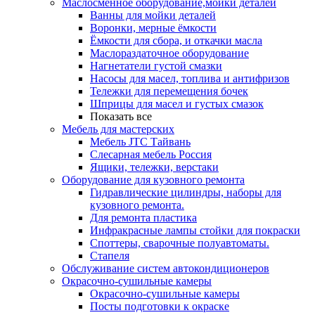
Маслосменное оборудование,мойки деталей
Ванны для мойки деталей
Воронки, мерные ёмкости
Ёмкости для сбора, и откачки масла
Маслораздаточное оборудование
Нагнетатели густой смазки
Насосы для масел, топлива и антифризов
Тележки для перемещения бочек
Шприцы для масел и густых смазок
Показать все
Мебель для мастерских
Мебель JTC Тайвань
Слесарная мебель Россия
Ящики, тележки, верстаки
Оборудование для кузовного ремонта
Гидравлические цилиндры, наборы для
кузовного ремонта.
Для ремонта пластика
Инфракрасные лампы стойки для покраски
Споттеры, сварочные полуавтоматы.
Стапеля
Обслуживание систем автокондиционеров
Окрасочно-сушильные камеры
Окрасочно-сушильные камеры
Посты подготовки к окраске