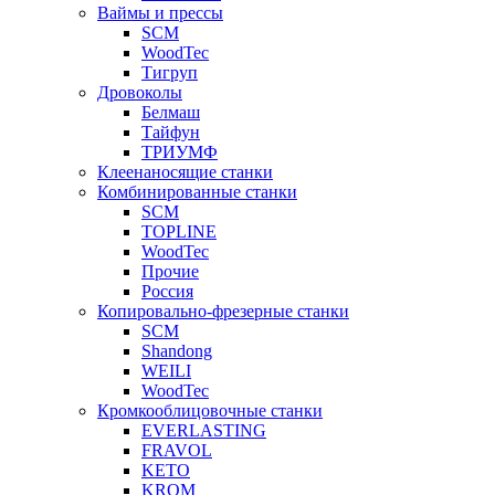
Ваймы и прессы
SCM
WoodTec
Тигруп
Дровоколы
Белмаш
Тайфун
ТРИУМФ
Клеенаносящие станки
Комбинированные станки
SCM
TOPLINE
WoodTec
Прочие
Россия
Копировально-фрезерные станки
SCM
Shandong
WEILI
WoodTec
Кромкооблицовочные станки
EVERLASTING
FRAVOL
KETO
KROM