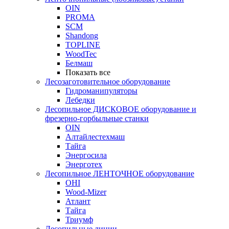
OIN
PROMA
SCM
Shandong
TOPLINE
WoodTec
Белмаш
Показать все
Лесозаготовительное оборудование
Гидроманипуляторы
Лебедки
Лесопильное ДИСКОВОЕ оборудование и
фрезерно-горбыльные станки
OIN
Алтайлестехмаш
Тайга
Энергосила
Энерготех
Лесопильное ЛЕНТОЧНОЕ оборудование
OHI
Wood-Mizer
Атлант
Тайга
Триумф
Лесопильные линии