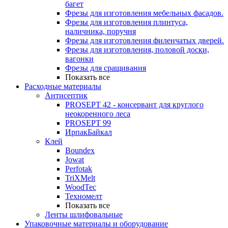
багет
Фрезы для изготовления мебельных фасадов.
Фрезы для изготовления плинтуса,
наличника, поручня
Фрезы для изготовления филенчатых дверей.
Фрезы для изготовления, половой доски,
вагонки
Фрезы для сращивания
Показать все
Расходные материалы
Антисептик
PROSEPT 42 - консервант для круглого
неокоренного леса
PROSEPT 99
ИрпакБайкал
Клей
Boundex
Jowat
Perfotak
TriXMelt
WoodTec
Техномелт
Показать все
Ленты шлифовальные
Упаковочные материалы и оборудование