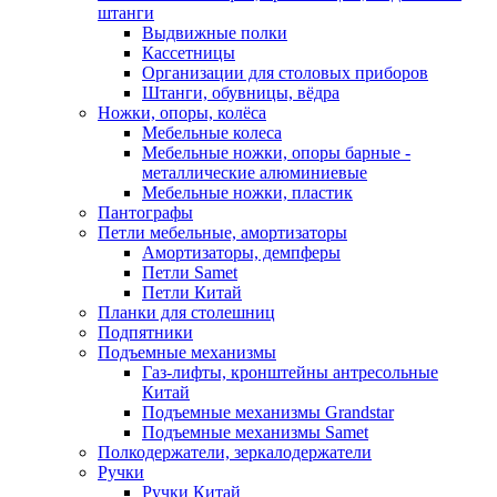
штанги
Выдвижные полки
Кассетницы
Организации для столовых приборов
Штанги, обувницы, вёдра
Ножки, опоры, колёса
Мебельные колеса
Мебельные ножки, опоры барные -
металлические алюминиевые
Мебельные ножки, пластик
Пантографы
Петли мебельные, амортизаторы
Амортизаторы, демпферы
Петли Samet
Петли Китай
Планки для столешниц
Подпятники
Подъемные механизмы
Газ-лифты, кронштейны антресольные
Китай
Подъемные механизмы Grandstar
Подъемные механизмы Samet
Полкодержатели, зеркалодержатели
Ручки
Ручки Китай