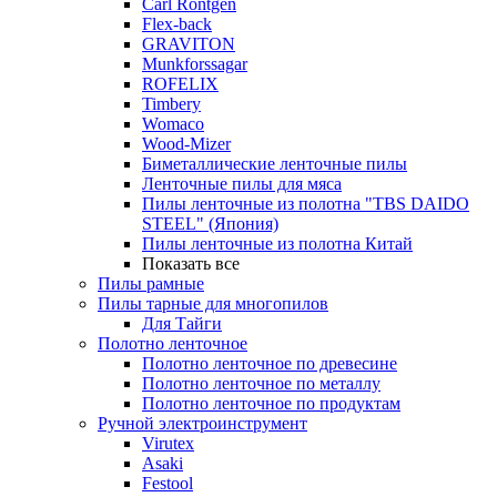
Carl Rontgen
Flex-back
GRAVITON
Munkforssagar
ROFELIX
Timbery
Womaco
Wood-Mizer
Биметаллические ленточные пилы
Ленточные пилы для мяса
Пилы ленточные из полотна "TBS DAIDO
STEEL" (Япония)
Пилы ленточные из полотна Китай
Показать все
Пилы рамные
Пилы тарные для многопилов
Для Тайги
Полотно ленточное
Полотно ленточное по древесине
Полотно ленточное по металлу
Полотно ленточное по продуктам
Ручной электроинструмент
Virutex
Asaki
Festool