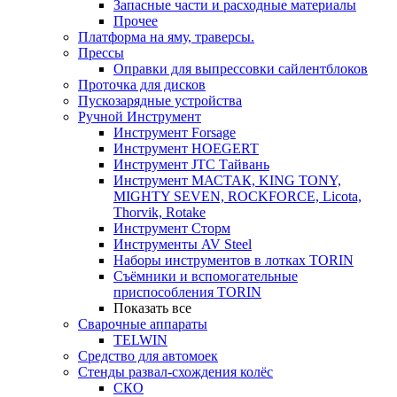
Запасные части и расходные материалы
Прочее
Платформа на яму, траверсы.
Прессы
Оправки для выпрессовки сайлентблоков
Проточка для дисков
Пускозарядные устройства
Ручной Инструмент
Инструмент Forsage
Инструмент HOEGERT
Инструмент JTC Тайвань
Инструмент МАСТАК, KING TONY,
MIGHTY SEVEN, ROCKFORCE, Licota,
Thorvik, Rotake
Инструмент Сторм
Инструменты AV Steel
Наборы инструментов в лотках TORIN
Съёмники и вспомогательные
приспособления TORIN
Показать все
Сварочные аппараты
TELWIN
Средство для автомоек
Стенды развал-схождения колёс
СКО