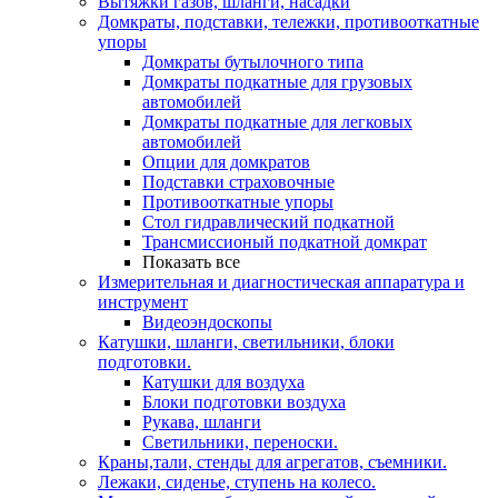
Вытяжки газов, шланги, насадки
Домкраты, подставки, тележки, противооткатные
упоры
Домкраты бутылочного типа
Домкраты подкатные для грузовых
автомобилей
Домкраты подкатные для легковых
автомобилей
Опции для домкратов
Подставки страховочные
Противооткатные упоры
Стол гидравлический подкатной
Трансмиссионый подкатной домкрат
Показать все
Измерительная и диагностическая аппаратура и
инструмент
Видеоэндоскопы
Катушки, шланги, светильники, блоки
подготовки.
Катушки для воздуха
Блоки подготовки воздуха
Рукава, шланги
Светильники, переноски.
Краны,тали, стенды для агрегатов, съемники.
Лежаки, сиденье, ступень на колесо.