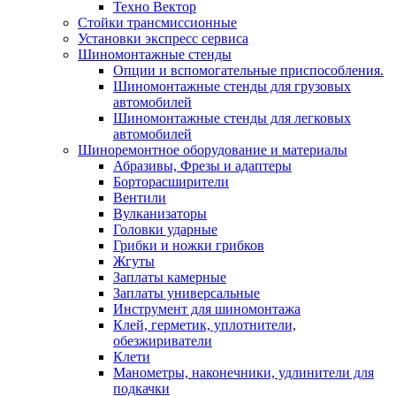
Техно Вектор
Стойки трансмиссионные
Установки экспресс сервиса
Шиномонтажные стенды
Опции и вспомогательные приспособления.
Шиномонтажные стенды для грузовых
автомобилей
Шиномонтажные стенды для легковых
автомобилей
Шиноремонтное оборудование и материалы
Абразивы, Фрезы и адаптеры
Борторасширители
Вентили
Вулканизаторы
Головки ударные
Грибки и ножки грибков
Жгуты
Заплаты камерные
Заплаты универсальные
Инструмент для шиномонтажа
Клей, герметик, уплотнители,
обезжириватели
Клети
Манометры, наконечники, удлинители для
подкачки