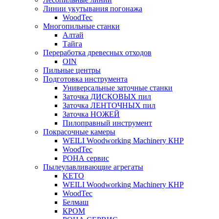
Линии укутывания погонажа
WoodTec
Многопильные станки
Алтай
Тайга
Переработка древесных отходов
OIN
Пильные центры
Подготовка инструмента
Универсальные заточные станки
Заточка ДИСКОВЫХ пил
Заточка ЛЕНТОЧНЫХ пил
Заточка НОЖЕЙ
Пилоправный инструмент
Покрасочные камеры
WEILI Woodworking Machinery КНР
WoodTec
РОНА сервис
Пылеулавливающие агрегаты
KETO
WEILI Woodworking Machinery КНР
WoodTec
Белмаш
КРОМ