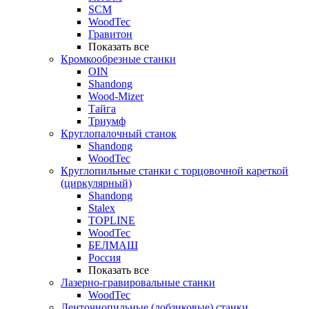
SCM
WoodTec
Гравитон
Показать все
Кромкообрезные станки
OIN
Shandong
Wood-Mizer
Тайга
Триумф
Круглопалочный станок
Shandong
WoodTec
Круглопильные станки с торцовочной кареткой
(циркулярный)
Shandong
Stalex
TOPLINE
WoodTec
БЕЛМАШ
Россия
Показать все
Лазерно-гравировальные станки
WoodTec
Ленточнопильные (лобзиковые) станки