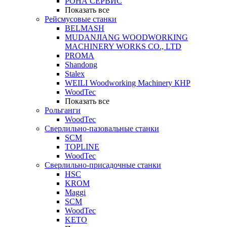
РОНА СЕРВИС
Показать все
Рейсмусовые станки
BELMASH
MUDANJIANG WOODWORKING
MACHINERY WORKS CO., LTD
PROMA
Shandong
Stalex
WEILI Woodworking Machinery КНР
WoodTec
Показать все
Рольганги
WoodTec
Сверлильно-пазовальные станки
SCM
TOPLINE
WoodTec
Сверлильно-присадочные станки
HSC
KROM
Maggi
SCM
WoodTec
KETO