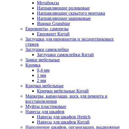
Метабоксы
Направляющие роликовые
Направляющие скрытого монтажа
Направляющие шариковые
Ящики Grandstar
Евровинты, саморезы
Евровинт Китай
Заглушки для евровинтов и эксцентриковых
стяжек
Заглушки самоклейки
Заглушки самоклейки Китай
Замки мебельные
Кромка
0,4 мм
1 мм
2 мм
Крючки мебельные
Крючки мебельные Китай
Маркеры, карандаши, воск для ремонта и
восстановления
Муфты пластиковые
Навесы для шкафов
Навесы для шкафов Hettich
Навесы для шкафов Китай
Наполнение шкафов, организации, выдвижные