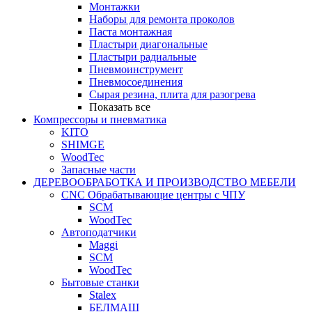
Монтажки
Наборы для ремонта проколов
Паста монтажная
Пластыри диагональные
Пластыри радиальные
Пневмоинструмент
Пневмосоединения
Сырая резина, плита для разогрева
Показать все
Компрессоры и пневматика
KITO
SHIMGE
WoodTec
Запасные части
ДЕРЕВООБРАБОТКА И ПРОИЗВОДСТВО МЕБЕЛИ
CNC Обрабатывающие центры с ЧПУ
SCM
WoodTec
Автоподатчики
Maggi
SCM
WoodTec
Бытовые станки
Stalex
БЕЛМАШ