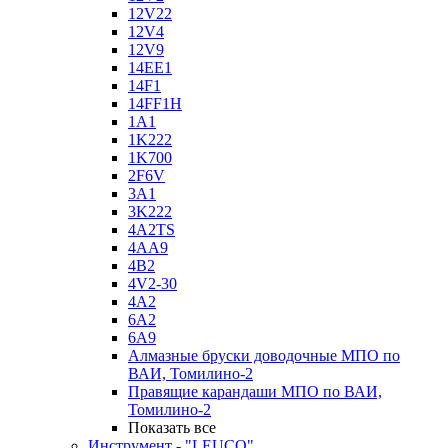
12V22
12V4
12V9
14EE1
14F1
14FF1H
1A1
1K222
1K700
2F6V
3A1
3K222
4A2TS
4AA9
4B2
4V2-30
4А2
6A2
6A9
Алмазные бруски доводочные МПО по
ВАИ, Томилино-2
Правящие карандаши МПО по ВАИ,
Томилино-2
Показать все
Инструмент - "LEUCO"