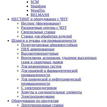
SCM
Shandong
WoodTec
BELMASH
НЕСТИНГ и оборудование с ЧПУ
Нестинг (фрезерование)
Раскроечные центры с ЧПУ
Сверлильные станки
Станки для обработки изделий
Шланги и рукава для промышленности
Полиуретановые абразивостойкие
ПВХ армированные
Высокотемпературные
Вентиляция, аспирация, удаление выхлопных
газов и сварочных дымов
Для инженерных систем
Для пищевой и фармацевтической
промышленности
Для химической и нефтехимической
промышленности
С электроподогревом
Хомуты и соединительные элементы
Электропроводящие
Оборудование по продуктам
Ленточнопильные станки