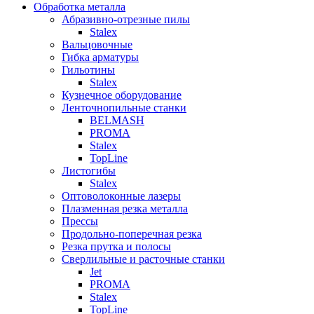
Обработка металла
Абразивно-отрезные пилы
Stalex
Вальцовочные
Гибка арматуры
Гильотины
Stalex
Кузнечное оборудование
Ленточнопильные станки
BELMASH
PROMA
Stalex
TopLine
Листогибы
Stalex
Оптоволоконные лазеры
Плазменная резка металла
Прессы
Продольно-поперечная резка
Резка прутка и полосы
Сверлильные и расточные станки
Jet
PROMA
Stalex
TopLine