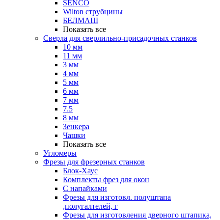
SENCO
Wilton струбцины
БЕЛМАШ
Показать все
Сверла для сверлильно-присадочных станков
10 мм
11 мм
3 мм
4 мм
5 мм
6 мм
7 мм
7.5
8 мм
Зенкера
Чашки
Показать все
Угломеры
Фрезы для фрезерных станков
Блок-Хаус
Комплекты фрез для окон
С напайками
Фрезы для изготовл. полуштапа
,полугалтелей, г
Фрезы для изготовления дверного штапика,