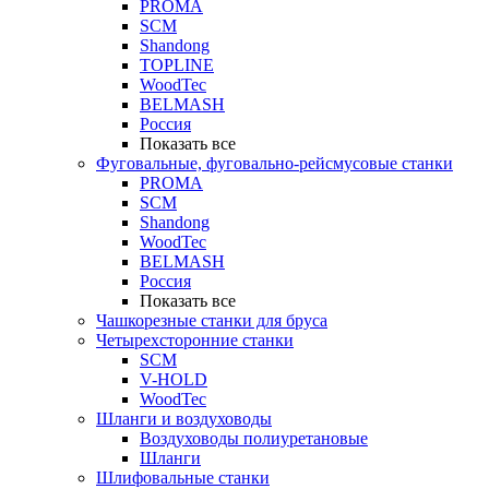
PROMA
SCM
Shandong
TOPLINE
WoodTec
BELMASH
Россия
Показать все
Фуговальные, фуговально-рейсмусовые станки
PROMA
SCM
Shandong
WoodTec
BELMASH
Россия
Показать все
Чашкорезные станки для бруса
Четырехсторонние станки
SCM
V-HOLD
WoodTec
Шланги и воздуховоды
Воздуховоды полиуретановые
Шланги
Шлифовальные станки