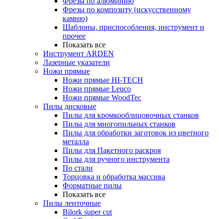
Фрезы по алюминию
Фрезы по композиту (искусственному
камню)
Шаблоны, приспособления, инструмент и
прочее
Показать все
Инструмент ARDEN
Лазерные указатели
Ножи прямые
Ножи прямые HI-TECH
Ножи прямые Leuco
Ножи прямые WoodTec
Пилы дисковые
Пилы для кромкооблицовочных станков
Пилы для многопильных станков
Пилы для обработки заготовок из цветного
металла
Пилы для Пакетного раскроя
Пилы для ручного инструмента
По стали
Торцовка и обработка массива
Форматные пилы
Показать все
Пилы ленточные
Bilork super cut