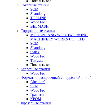
Показать все
Токарные станки
SCM
Shandong
TOPLINE
WoodTec
BELMASH
Торцовочные станки
MUDANJIANG WOODWORKING
MACHINERY WORKS CO., LTD
SCM
Shandong
Stalex
WoodTec
Триумф
Показать все
Усорезные станки
WoodTec
Форматно-раскроечный с подрезной пилой
Altendorf
SCM
WoodTec
Гравитон
КРОМ
Фрезерные станки