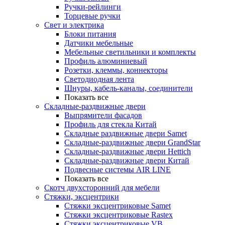
Ручки-рейлинги
Торцевые ручки
Свет и электрика
Блоки питания
Датчики мебельные
Мебельные светильники и комплекты
Профиль алюминиевый
Розетки, клеммы, коннекторы
Светодиодная лента
Шнуры, кабель-каналы, соединители
Показать все
Складные-раздвижные двери
Выпрямители фасадов
Профиль для стекла Китай
Складные раздвижные двери Samet
Складные-раздвижные двери GrandStar
Складные-раздвижные двери Hettich
Складные-раздвижные двери Китай
Подвесные системы AIR LINE
Показать все
Скотч двухсторонний для мебели
Стяжки, эксцентрики
Cтяжки эксцентриковые Samet
Стяжки эксцентриковые Rastex
Стяжки эксцентриковые VB