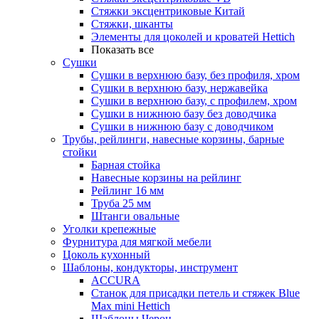
Стяжки эксцентриковые Китай
Стяжки, шканты
Элементы для цоколей и кроватей Hettich
Показать все
Сушки
Сушки в верхнюю базу, без профиля, хром
Сушки в верхнюю базу, нержавейка
Сушки в верхнюю базу, с профилем, хром
Сушки в нижнюю базу без доводчика
Сушки в нижнюю базу с доводчиком
Трубы, рейлинги, навесные корзины, барные
стойки
Барная стойка
Навесные корзины на рейлинг
Рейлинг 16 мм
Труба 25 мм
Штанги овальные
Уголки крепежные
Фурнитура для мягкой мебели
Цоколь кухонный
Шаблоны, кондукторы, инструмент
ACCURA
Станок для присадки петель и стяжек Blue
Max mini Hettich
Шаблоны Черон