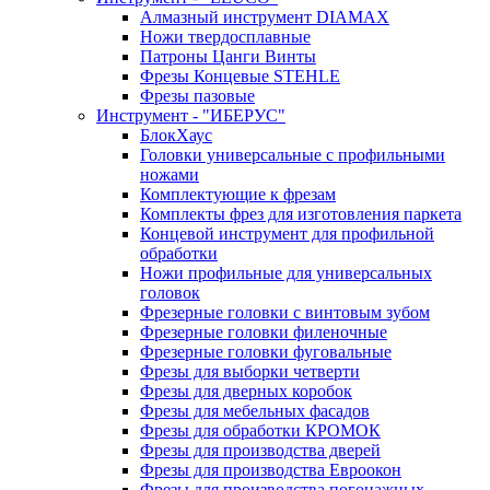
Алмазный инструмент DIAMAX
Ножи твердосплавные
Патроны Цанги Винты
Фрезы Концевые STEHLE
Фрезы пазовые
Инструмент - "ИБЕРУС"
БлокХаус
Головки универсальные с профильными
ножами
Комплектующие к фрезам
Комплекты фрез для изготовления паркета
Концевой инструмент для профильной
обработки
Ножи профильные для универсальных
головок
Фрезерные головки с винтовым зубом
Фрезерные головки филеночные
Фрезерные головки фуговальные
Фрезы для выборки четверти
Фрезы для дверных коробок
Фрезы для мебельных фасадов
Фрезы для обработки КРОМОК
Фрезы для производства дверей
Фрезы для производства Евроокон
Фрезы для производства погонажных