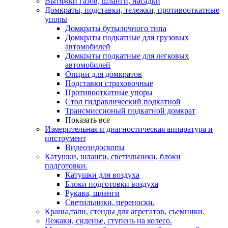
Вытяжки газов, шланги, насадки
Домкраты, подставки, тележки, противооткатные
упоры
Домкраты бутылочного типа
Домкраты подкатные для грузовых
автомобилей
Домкраты подкатные для легковых
автомобилей
Опции для домкратов
Подставки страховочные
Противооткатные упоры
Стол гидравлический подкатной
Трансмиссионый подкатной домкрат
Показать все
Измерительная и диагностическая аппаратура и
инструмент
Видеоэндоскопы
Катушки, шланги, светильники, блоки
подготовки.
Катушки для воздуха
Блоки подготовки воздуха
Рукава, шланги
Светильники, переноски.
Краны,тали, стенды для агрегатов, съемники.
Лежаки, сиденье, ступень на колесо.