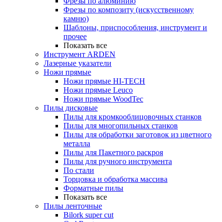
Фрезы по алюминию
Фрезы по композиту (искусственному
камню)
Шаблоны, приспособления, инструмент и
прочее
Показать все
Инструмент ARDEN
Лазерные указатели
Ножи прямые
Ножи прямые HI-TECH
Ножи прямые Leuco
Ножи прямые WoodTec
Пилы дисковые
Пилы для кромкооблицовочных станков
Пилы для многопильных станков
Пилы для обработки заготовок из цветного
металла
Пилы для Пакетного раскроя
Пилы для ручного инструмента
По стали
Торцовка и обработка массива
Форматные пилы
Показать все
Пилы ленточные
Bilork super cut