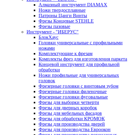
Алмазный инструмент DIAMAX
Ножи твердосплавные
Патроны Цанги Винты
Фрезы Концевые STEHLE
Фрезы пазовые
Инструмент - "ИБЕРУС"
БлокХаус
Головки универсальные с профильными
ножами
Комплектующие к фрезам
Комплекты фрез для изготовления паркета
Концевой инструмент для профильной
обработки
Ножи профильные для универсальных
головок
Фрезерные головки с винтовым зубом
Фрезерные головки филеночные
Фрезерные головки фуговальные
Фрезы для выборки четверти
Фрезы для дверных коробок
Фрезы для мебельных фасадов
Фрезы для обработки КРОМОК
Фрезы для производства дверей
Фрезы для производства Евроокон
Фрезы для производства погонажных