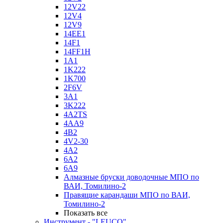
12V22
12V4
12V9
14EE1
14F1
14FF1H
1A1
1K222
1K700
2F6V
3A1
3K222
4A2TS
4AA9
4B2
4V2-30
4А2
6A2
6A9
Алмазные бруски доводочные МПО по
ВАИ, Томилино-2
Правящие карандаши МПО по ВАИ,
Томилино-2
Показать все
Инструмент - "LEUCO"