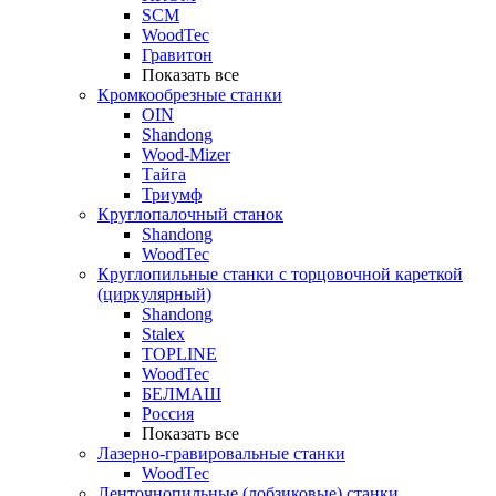
SCM
WoodTec
Гравитон
Показать все
Кромкообрезные станки
OIN
Shandong
Wood-Mizer
Тайга
Триумф
Круглопалочный станок
Shandong
WoodTec
Круглопильные станки с торцовочной кареткой
(циркулярный)
Shandong
Stalex
TOPLINE
WoodTec
БЕЛМАШ
Россия
Показать все
Лазерно-гравировальные станки
WoodTec
Ленточнопильные (лобзиковые) станки