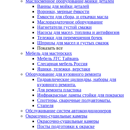
Маслосменное оборудование,мойки деталей
Ванны для мойки деталей
Воронки, мерные ёмкости
Ёмкости для сбора, и откачки масла
Маслораздаточное оборудование
Нагнетатели густой смазки
Насосы для масел, топлива и антифризов
Тележки для перемещения бочек
Шприцы для масел и густых смазок
Показать все
Мебель для мастерских
Мебель JTC Тайвань
Слесарная мебель Россия
Ящики, тележки, верстаки
Оборудование для кузовного ремонта
Гидравлические цилиндры, наборы для
кузовного ремонта.
Для ремонта пластика
Инфракрасные лампы стойки для покраски
Споттеры, сварочные полуавтоматы.
Стапеля
Обслуживание систем автокондиционеров
Окрасочно-сушильные камеры
Окрасочно-сушильные камеры
Посты подготовки к окраске