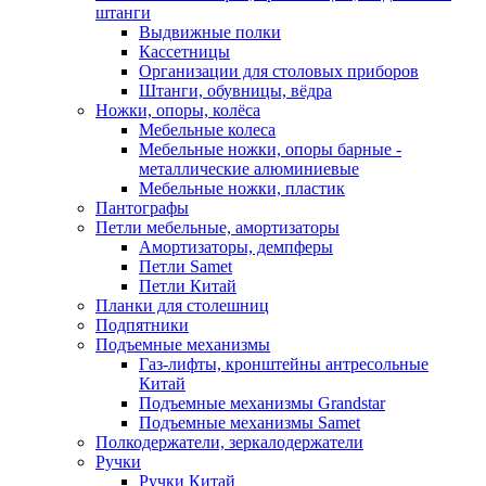
штанги
Выдвижные полки
Кассетницы
Организации для столовых приборов
Штанги, обувницы, вёдра
Ножки, опоры, колёса
Мебельные колеса
Мебельные ножки, опоры барные -
металлические алюминиевые
Мебельные ножки, пластик
Пантографы
Петли мебельные, амортизаторы
Амортизаторы, демпферы
Петли Samet
Петли Китай
Планки для столешниц
Подпятники
Подъемные механизмы
Газ-лифты, кронштейны антресольные
Китай
Подъемные механизмы Grandstar
Подъемные механизмы Samet
Полкодержатели, зеркалодержатели
Ручки
Ручки Китай