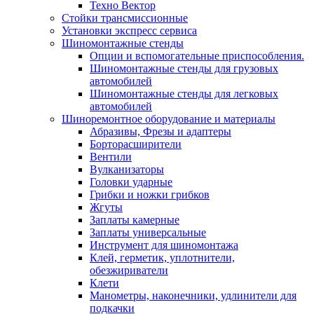
Техно Вектор
Стойки трансмиссионные
Установки экспресс сервиса
Шиномонтажные стенды
Опции и вспомогательные приспособления.
Шиномонтажные стенды для грузовых
автомобилей
Шиномонтажные стенды для легковых
автомобилей
Шиноремонтное оборудование и материалы
Абразивы, Фрезы и адаптеры
Борторасширители
Вентили
Вулканизаторы
Головки ударные
Грибки и ножки грибков
Жгуты
Заплаты камерные
Заплаты универсальные
Инструмент для шиномонтажа
Клей, герметик, уплотнители,
обезжириватели
Клети
Манометры, наконечники, удлинители для
подкачки