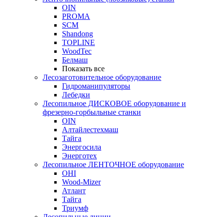
OIN
PROMA
SCM
Shandong
TOPLINE
WoodTec
Белмаш
Показать все
Лесозаготовительное оборудование
Гидроманипуляторы
Лебедки
Лесопильное ДИСКОВОЕ оборудование и
фрезерно-горбыльные станки
OIN
Алтайлестехмаш
Тайга
Энергосила
Энерготех
Лесопильное ЛЕНТОЧНОЕ оборудование
OHI
Wood-Mizer
Атлант
Тайга
Триумф
Лесопильные линии