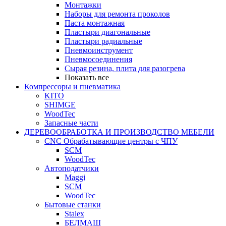
Монтажки
Наборы для ремонта проколов
Паста монтажная
Пластыри диагональные
Пластыри радиальные
Пневмоинструмент
Пневмосоединения
Сырая резина, плита для разогрева
Показать все
Компрессоры и пневматика
KITO
SHIMGE
WoodTec
Запасные части
ДЕРЕВООБРАБОТКА И ПРОИЗВОДСТВО МЕБЕЛИ
CNC Обрабатывающие центры с ЧПУ
SCM
WoodTec
Автоподатчики
Maggi
SCM
WoodTec
Бытовые станки
Stalex
БЕЛМАШ