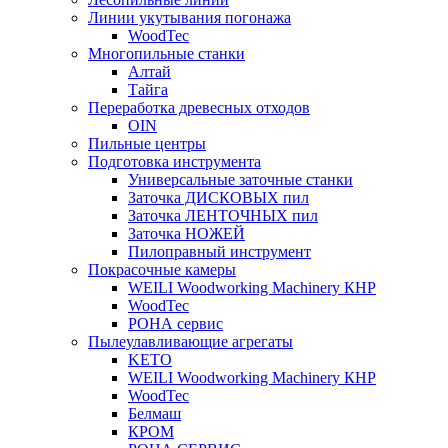
Линии укутывания погонажа
WoodTec
Многопильные станки
Алтай
Тайга
Переработка древесных отходов
OIN
Пильные центры
Подготовка инструмента
Универсальные заточные станки
Заточка ДИСКОВЫХ пил
Заточка ЛЕНТОЧНЫХ пил
Заточка НОЖЕЙ
Пилоправный инструмент
Покрасочные камеры
WEILI Woodworking Machinery КНР
WoodTec
РОНА сервис
Пылеулавливающие агрегаты
KETO
WEILI Woodworking Machinery КНР
WoodTec
Белмаш
КРОМ