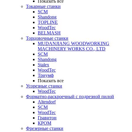
Показать все
Токарные станки
SCM
Shandong
TOPLINE
WoodTec
BELMASH
Торцовочные станки
MUDANJIANG WOODWORKING
MACHINERY WORKS CO., LTD
SCM
Shandong
Stalex
WoodTec
Триумф
Показать все
Усорезные станки
WoodTec
Форматно-раскроечный с подрезной пилой
Altendorf
SCM
WoodTec
Гравитон
КРОМ
Фрезерные станки