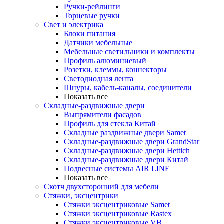
Ручки-рейлинги
Торцевые ручки
Свет и электрика
Блоки питания
Датчики мебельные
Мебельные светильники и комплекты
Профиль алюминиевый
Розетки, клеммы, коннекторы
Светодиодная лента
Шнуры, кабель-каналы, соединители
Показать все
Складные-раздвижные двери
Выпрямители фасадов
Профиль для стекла Китай
Складные раздвижные двери Samet
Складные-раздвижные двери GrandStar
Складные-раздвижные двери Hettich
Складные-раздвижные двери Китай
Подвесные системы AIR LINE
Показать все
Скотч двухсторонний для мебели
Стяжки, эксцентрики
Cтяжки эксцентриковые Samet
Стяжки эксцентриковые Rastex
Стяжки эксцентриковые VB