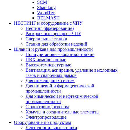
SCM
Shandong
WoodTec
BELMASH
НЕСТИНГ и оборудование с ЧПУ
Нестинг (фрезерование)
Раскроечные центры с ЧПУ
Сверлильные станки
Станки для обработки изделий
Шланги и рукава для промышленности
Полиуретановые абразивостойкие
ПВХ армированные
Высокотемпературные
Вентиляция, аспирация, удаление выхлопных
газов и сварочных дымов
Для инженерных систем
Для пищевой и фармацевтической
промышленности
Для химической и нефтехимической
промышленности
С электроподогревом
Хомуты и соединительные элементы
Электропроводящие
Оборудование по продуктам
Ленточнопильные станки