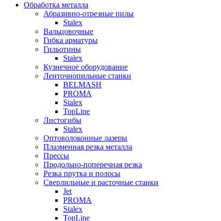
Обработка металла
Абразивно-отрезные пилы
Stalex
Вальцовочные
Гибка арматуры
Гильотины
Stalex
Кузнечное оборудование
Ленточнопильные станки
BELMASH
PROMA
Stalex
TopLine
Листогибы
Stalex
Оптоволоконные лазеры
Плазменная резка металла
Прессы
Продольно-поперечная резка
Резка прутка и полосы
Сверлильные и расточные станки
Jet
PROMA
Stalex
TopLine