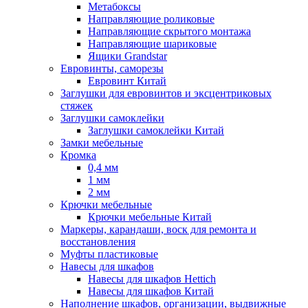
Метабоксы
Направляющие роликовые
Направляющие скрытого монтажа
Направляющие шариковые
Ящики Grandstar
Евровинты, саморезы
Евровинт Китай
Заглушки для евровинтов и эксцентриковых
стяжек
Заглушки самоклейки
Заглушки самоклейки Китай
Замки мебельные
Кромка
0,4 мм
1 мм
2 мм
Крючки мебельные
Крючки мебельные Китай
Маркеры, карандаши, воск для ремонта и
восстановления
Муфты пластиковые
Навесы для шкафов
Навесы для шкафов Hettich
Навесы для шкафов Китай
Наполнение шкафов, организации, выдвижные