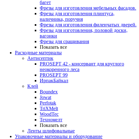
багет
Фрезы для изготовления мебельных фасадов.
Фрезы для изготовления плинтуса,
наличника, поручня
Фрезы для изготовления филенчатых дверей.
Фрезы для изготовления, половой доски,
вагонки
Фрезы для сращивания
Показать все
Расходные материалы
Антисептик
PROSEPT 42 - консервант для круглого
неокоренного леса
PROSEPT 99
ИрпакБайкал
Клей
Boundex
Jowat
Perfotak
TriXMelt
WoodTec
Техномелт
Показать все
Ленты шлифовальные
Упаковочные материалы и оборудование