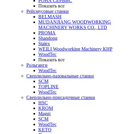
РОНА СЕРВИС
Показать все
Рейсмусовые станки
BELMASH
MUDANJIANG WOODWORKING
MACHINERY WORKS CO., LTD
PROMA
Shandong
Stalex
WEILI Woodworking Machinery КНР
WoodTec
Показать все
Рольганги
WoodTec
Сверлильно-пазовальные станки
SCM
TOPLINE
WoodTec
Сверлильно-присадочные станки
HSC
KROM
Maggi
SCM
WoodTec
KETO