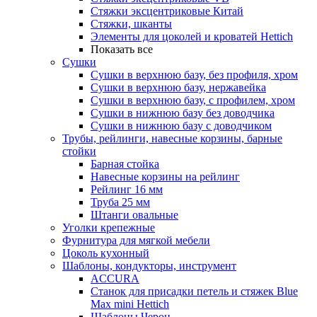
Стяжки эксцентриковые Китай
Стяжки, шканты
Элементы для цоколей и кроватей Hettich
Показать все
Сушки
Сушки в верхнюю базу, без профиля, хром
Сушки в верхнюю базу, нержавейка
Сушки в верхнюю базу, с профилем, хром
Сушки в нижнюю базу без доводчика
Сушки в нижнюю базу с доводчиком
Трубы, рейлинги, навесные корзины, барные
стойки
Барная стойка
Навесные корзины на рейлинг
Рейлинг 16 мм
Труба 25 мм
Штанги овальные
Уголки крепежные
Фурнитура для мягкой мебели
Цоколь кухонный
Шаблоны, кондукторы, инструмент
ACCURA
Станок для присадки петель и стяжек Blue
Max mini Hettich
Шаблоны Черон