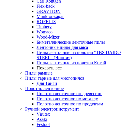
Carl Rontgen
Flex-back
GRAVITON
Munkforssagar
ROFELIX
Timbery
Womaco
Wood-Mizer
Биметаллические ленточные пилы
Ленточные пилы для мяса
Пилы ленточные из полотна "TBS DAIDO
STEEL" (Япония)
Пилы ленточные из полотна Китай
Показать все
Пилы рамные
Пилы тарные для многопилов
Для Тайги
Полотно ленточное
Полотно ленточное по древесине
Полотно ленточное по металлу
Полотно ленточное по продуктам
Ручной электроинструмент
Virutex
Asaki
Festool