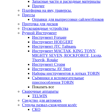
Запасные части и расходные материалы
Прочее
Платформа на яму, траверсы.
Прессы
Оправки для выпрессовки сайлентблоков
Проточка для дисков
Пускозарядные устройства
Ручной Инструмент
Инструмент Forsage
Инструмент HOEGERT
Инструмент JTC Тайвань
Инструмент МАСТАК, KING TONY,
MIGHTY SEVEN, ROCKFORCE, Licota,
Thorvik, Rotake
Инструмент Сторм
Инструменты AV Steel
Наборы инструментов в лотках TORIN
Съёмники и вспомогательные
приспособления TORIN
Показать все
Сварочные аппараты
TELWIN
Средство для автомоек
Стенды развал-схождения колёс
СКО