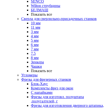
SENCO
Wilton струбцины
БЕЛМАШ
Показать все
Сверла для сверлильно-присадочных станков
10 мм
11 мм
3 мм
4 мм
5 мм
6 мм
7 мм
7.5
8 мм
Зенкера
Чашки
Показать все
Угломеры
Фрезы для фрезерных станков
Блок-Хаус
Комплекты фрез для окон
С напайками
Фрезы для изготовл. полуштапа
,полугалтелей, г
Фрезы для изготовления дверного штапика,