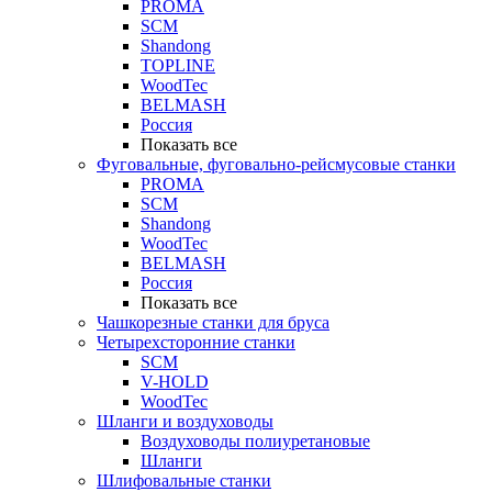
PROMA
SCM
Shandong
TOPLINE
WoodTec
BELMASH
Россия
Показать все
Фуговальные, фуговально-рейсмусовые станки
PROMA
SCM
Shandong
WoodTec
BELMASH
Россия
Показать все
Чашкорезные станки для бруса
Четырехсторонние станки
SCM
V-HOLD
WoodTec
Шланги и воздуховоды
Воздуховоды полиуретановые
Шланги
Шлифовальные станки