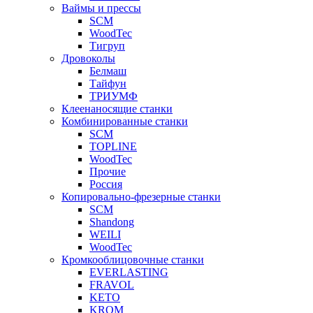
Ваймы и прессы
SCM
WoodTec
Тигруп
Дровоколы
Белмаш
Тайфун
ТРИУМФ
Клеенаносящие станки
Комбинированные станки
SCM
TOPLINE
WoodTec
Прочие
Россия
Копировально-фрезерные станки
SCM
Shandong
WEILI
WoodTec
Кромкооблицовочные станки
EVERLASTING
FRAVOL
KETO
KROM