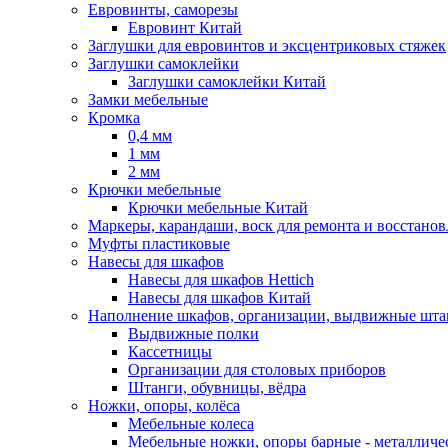
Евровинты, саморезы
Евровинт Китай
Заглушки для евровинтов и эксцентриковых стяжек
Заглушки самоклейки
Заглушки самоклейки Китай
Замки мебельные
Кромка
0,4 мм
1 мм
2 мм
Крючки мебельные
Крючки мебельные Китай
Маркеры, карандаши, воск для ремонта и восстано
Муфты пластиковые
Навесы для шкафов
Навесы для шкафов Hettich
Навесы для шкафов Китай
Наполнение шкафов, организации, выдвижные шта
Выдвижные полки
Кассетницы
Организации для столовых приборов
Штанги, обувницы, вёдра
Ножки, опоры, колёса
Мебельные колеса
Мебельные ножки, опоры барные - металлич