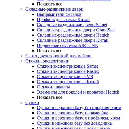
Показать все
Складные-раздвижные двери
Выпрямители фасадов
Профиль для стекла Китай
Складные раздвижные двери Samet
Складные-раздвижные двери GrandStar
Складные-раздвижные двери Hettich
Складные-раздвижные двери Китай
Подвесные системы AIR LINE
Показать все
Скотч двухсторонний для мебели
Стяжки, эксцентрики
Cтяжки эксцентриковые Samet
Стяжки эксцентриковые Rastex
Стяжки эксцентриковые VB
Стяжки эксцентриковые Китай
Стяжки, шканты
Элементы для цоколей и кроватей Hettich
Показать все
Сушки
Сушки в верхнюю базу, без профиля, хром
Сушки в верхнюю базу, нержавейка
Сушки в верхнюю базу, с профилем, хром
Сушки в нижнюю базу без доводчика
Сушки в нижнюю базу с доводчиком