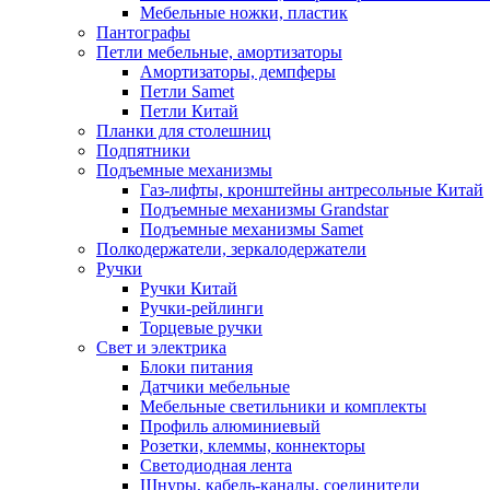
Мебельные ножки, пластик
Пантографы
Петли мебельные, амортизаторы
Амортизаторы, демпферы
Петли Samet
Петли Китай
Планки для столешниц
Подпятники
Подъемные механизмы
Газ-лифты, кронштейны антресольные Китай
Подъемные механизмы Grandstar
Подъемные механизмы Samet
Полкодержатели, зеркалодержатели
Ручки
Ручки Китай
Ручки-рейлинги
Торцевые ручки
Свет и электрика
Блоки питания
Датчики мебельные
Мебельные светильники и комплекты
Профиль алюминиевый
Розетки, клеммы, коннекторы
Светодиодная лента
Шнуры, кабель-каналы, соединители