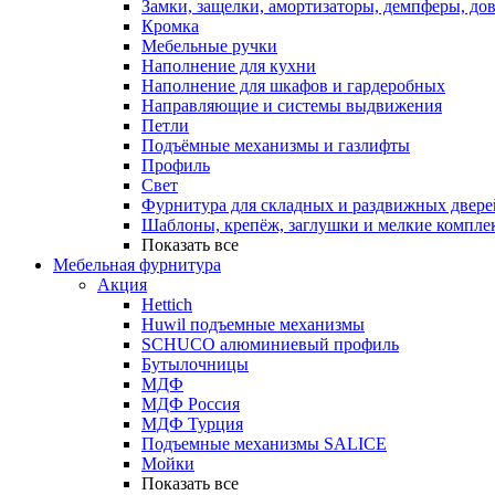
Замки, защелки, амортизаторы, демпферы, до
Кромка
Мебельные ручки
Наполнение для кухни
Наполнение для шкафов и гардеробных
Направляющие и системы выдвижения
Петли
Подъёмные механизмы и газлифты
Профиль
Свет
Фурнитура для складных и раздвижных двере
Шаблоны, крепёж, заглушки и мелкие компле
Показать все
Мебельная фурнитура
Акция
Hettich
Huwil подъемные механизмы
SCHUCO алюминиевый профиль
Бутылочницы
МДФ
МДФ Россия
МДФ Турция
Подъемные механизмы SALICE
Мойки
Показать все