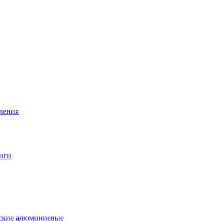
вления
нги
еские алюминиевые