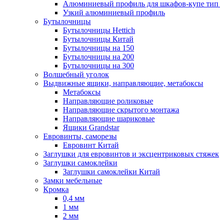
Алюминиевый профиль для шкафов-купе ти
Узкий алюминиевый профиль
Бутылочницы
Бутылочницы Hettich
Бутылочницы Китай
Бутылочницы на 150
Бутылочницы на 200
Бутылочницы на 300
Волшебный уголок
Выдвижные ящики, направляющие, метабоксы
Метабоксы
Направляющие роликовые
Направляющие скрытого монтажа
Направляющие шариковые
Ящики Grandstar
Евровинты, саморезы
Евровинт Китай
Заглушки для евровинтов и эксцентриковых стяжек
Заглушки самоклейки
Заглушки самоклейки Китай
Замки мебельные
Кромка
0,4 мм
1 мм
2 мм