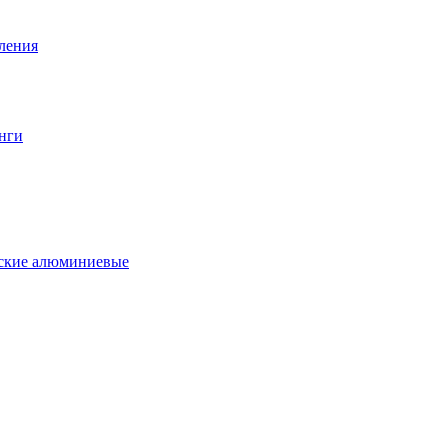
вления
нги
еские алюминиевые