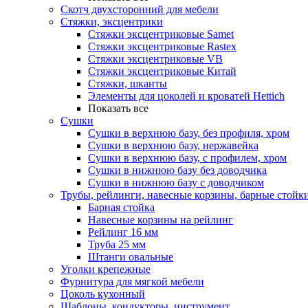
Скотч двухсторонний для мебели
Стяжки, эксцентрики
Cтяжки эксцентриковые Samet
Стяжки эксцентриковые Rastex
Стяжки эксцентриковые VB
Стяжки эксцентриковые Китай
Стяжки, шканты
Элементы для цоколей и кроватей Hettich
Показать все
Сушки
Сушки в верхнюю базу, без профиля, хром
Сушки в верхнюю базу, нержавейка
Сушки в верхнюю базу, с профилем, хром
Сушки в нижнюю базу без доводчика
Сушки в нижнюю базу с доводчиком
Трубы, рейлинги, навесные корзины, барные стойк
Барная стойка
Навесные корзины на рейлинг
Рейлинг 16 мм
Труба 25 мм
Штанги овальные
Уголки крепежные
Фурнитура для мягкой мебели
Цоколь кухонный
Шаблоны, кондукторы, инструмент