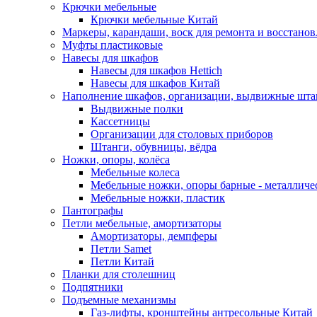
Крючки мебельные
Крючки мебельные Китай
Маркеры, карандаши, воск для ремонта и восстано
Муфты пластиковые
Навесы для шкафов
Навесы для шкафов Hettich
Навесы для шкафов Китай
Наполнение шкафов, организации, выдвижные шта
Выдвижные полки
Кассетницы
Организации для столовых приборов
Штанги, обувницы, вёдра
Ножки, опоры, колёса
Мебельные колеса
Мебельные ножки, опоры барные - металлич
Мебельные ножки, пластик
Пантографы
Петли мебельные, амортизаторы
Амортизаторы, демпферы
Петли Samet
Петли Китай
Планки для столешниц
Подпятники
Подъемные механизмы
Газ-лифты, кронштейны антресольные Китай