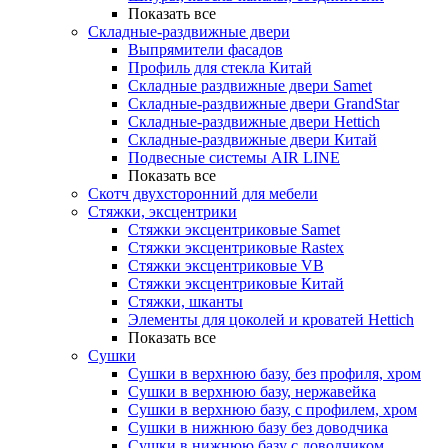
Показать все
Складные-раздвижные двери
Выпрямители фасадов
Профиль для стекла Китай
Складные раздвижные двери Samet
Складные-раздвижные двери GrandStar
Складные-раздвижные двери Hettich
Складные-раздвижные двери Китай
Подвесные системы AIR LINE
Показать все
Скотч двухсторонний для мебели
Стяжки, эксцентрики
Cтяжки эксцентриковые Samet
Стяжки эксцентриковые Rastex
Стяжки эксцентриковые VB
Стяжки эксцентриковые Китай
Стяжки, шканты
Элементы для цоколей и кроватей Hettich
Показать все
Сушки
Сушки в верхнюю базу, без профиля, хром
Сушки в верхнюю базу, нержавейка
Сушки в верхнюю базу, с профилем, хром
Сушки в нижнюю базу без доводчика
Сушки в нижнюю базу с доводчиком