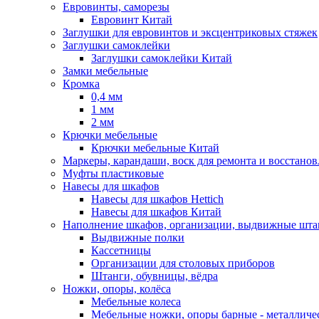
Евровинты, саморезы
Евровинт Китай
Заглушки для евровинтов и эксцентриковых стяжек
Заглушки самоклейки
Заглушки самоклейки Китай
Замки мебельные
Кромка
0,4 мм
1 мм
2 мм
Крючки мебельные
Крючки мебельные Китай
Маркеры, карандаши, воск для ремонта и восстано
Муфты пластиковые
Навесы для шкафов
Навесы для шкафов Hettich
Навесы для шкафов Китай
Наполнение шкафов, организации, выдвижные шта
Выдвижные полки
Кассетницы
Организации для столовых приборов
Штанги, обувницы, вёдра
Ножки, опоры, колёса
Мебельные колеса
Мебельные ножки, опоры барные - металлич