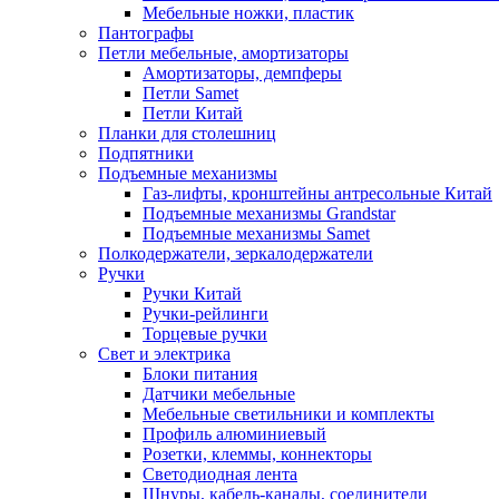
Мебельные ножки, пластик
Пантографы
Петли мебельные, амортизаторы
Амортизаторы, демпферы
Петли Samet
Петли Китай
Планки для столешниц
Подпятники
Подъемные механизмы
Газ-лифты, кронштейны антресольные Китай
Подъемные механизмы Grandstar
Подъемные механизмы Samet
Полкодержатели, зеркалодержатели
Ручки
Ручки Китай
Ручки-рейлинги
Торцевые ручки
Свет и электрика
Блоки питания
Датчики мебельные
Мебельные светильники и комплекты
Профиль алюминиевый
Розетки, клеммы, коннекторы
Светодиодная лента
Шнуры, кабель-каналы, соединители