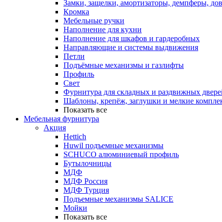
Замки, защелки, амортизаторы, демпферы, до
Кромка
Мебельные ручки
Наполнение для кухни
Наполнение для шкафов и гардеробных
Направляющие и системы выдвижения
Петли
Подъёмные механизмы и газлифты
Профиль
Свет
Фурнитура для складных и раздвижных двере
Шаблоны, крепёж, заглушки и мелкие компле
Показать все
Мебельная фурнитура
Акция
Hettich
Huwil подъемные механизмы
SCHUCO алюминиевый профиль
Бутылочницы
МДФ
МДФ Россия
МДФ Турция
Подъемные механизмы SALICE
Мойки
Показать все