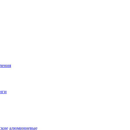
вления
нги
еские алюминиевые