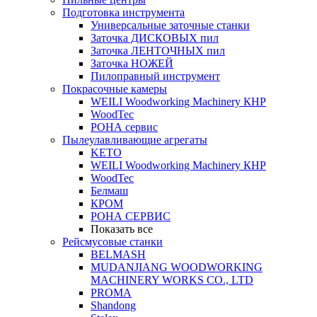
Подготовка инструмента
Универсальные заточные станки
Заточка ДИСКОВЫХ пил
Заточка ЛЕНТОЧНЫХ пил
Заточка НОЖЕЙ
Пилоправный инструмент
Покрасочные камеры
WEILI Woodworking Machinery КНР
WoodTec
РОНА сервис
Пылеулавливающие агрегаты
KETO
WEILI Woodworking Machinery КНР
WoodTec
Белмаш
КРОМ
РОНА СЕРВИС
Показать все
Рейсмусовые станки
BELMASH
MUDANJIANG WOODWORKING
MACHINERY WORKS CO., LTD
PROMA
Shandong