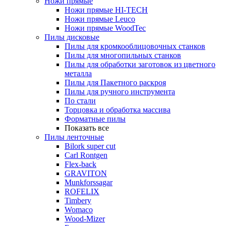
Ножи прямые
Ножи прямые HI-TECH
Ножи прямые Leuco
Ножи прямые WoodTec
Пилы дисковые
Пилы для кромкооблицовочных станков
Пилы для многопильных станков
Пилы для обработки заготовок из цветного
металла
Пилы для Пакетного раскроя
Пилы для ручного инструмента
По стали
Торцовка и обработка массива
Форматные пилы
Показать все
Пилы ленточные
Bilork super cut
Carl Rontgen
Flex-back
GRAVITON
Munkforssagar
ROFELIX
Timbery
Womaco
Wood-Mizer