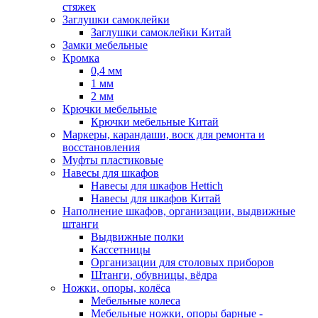
стяжек
Заглушки самоклейки
Заглушки самоклейки Китай
Замки мебельные
Кромка
0,4 мм
1 мм
2 мм
Крючки мебельные
Крючки мебельные Китай
Маркеры, карандаши, воск для ремонта и
восстановления
Муфты пластиковые
Навесы для шкафов
Навесы для шкафов Hettich
Навесы для шкафов Китай
Наполнение шкафов, организации, выдвижные
штанги
Выдвижные полки
Кассетницы
Организации для столовых приборов
Штанги, обувницы, вёдра
Ножки, опоры, колёса
Мебельные колеса
Мебельные ножки, опоры барные -