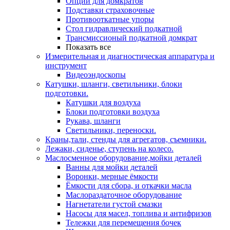
Опции для домкратов
Подставки страховочные
Противооткатные упоры
Стол гидравлический подкатной
Трансмиссионый подкатной домкрат
Показать все
Измерительная и диагностическая аппаратура и
инструмент
Видеоэндоскопы
Катушки, шланги, светильники, блоки
подготовки.
Катушки для воздуха
Блоки подготовки воздуха
Рукава, шланги
Светильники, переноски.
Краны,тали, стенды для агрегатов, съемники.
Лежаки, сиденье, ступень на колесо.
Маслосменное оборудование,мойки деталей
Ванны для мойки деталей
Воронки, мерные ёмкости
Ёмкости для сбора, и откачки масла
Маслораздаточное оборудование
Нагнетатели густой смазки
Насосы для масел, топлива и антифризов
Тележки для перемещения бочек