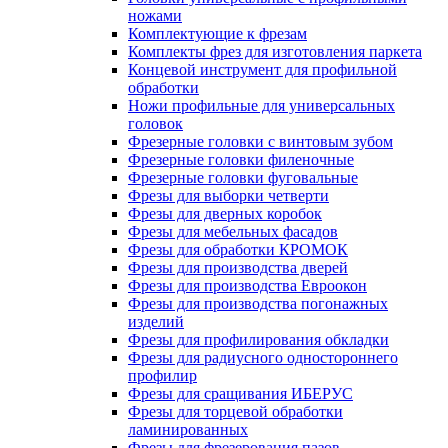
ножами
Комплектующие к фрезам
Комплекты фрез для изготовления паркета
Концевой инструмент для профильной
обработки
Ножи профильные для универсальных
головок
Фрезерные головки с винтовым зубом
Фрезерные головки филеночные
Фрезерные головки фуговальные
Фрезы для выборки четверти
Фрезы для дверных коробок
Фрезы для мебельных фасадов
Фрезы для обработки КРОМОК
Фрезы для производства дверей
Фрезы для производства Евроокон
Фрезы для производства погонажных
изделий
Фрезы для профилирования обкладки
Фрезы для радиусного одностороннего
профилир
Фрезы для сращивания ИБЕРУС
Фрезы для торцевой обработки
ламинированных
Фрезы для фрезерования пазов