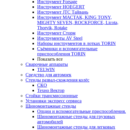
Инструмент Forsage
Инструмент HOEGERT
Инструмент JTC Тайвань
Инструмент МАСТАК, KING TONY,
MIGHTY SEVEN, ROCKFORCE, Licota,
Thorvik, Rotake
Инструмент Сторм
Инструменты AV Steel
Наборы инструментов в лотках TORIN
Съёмники и вспомогательные
приспособления TORIN
Показать все
Сварочные аппараты
TELWIN
Средство для автомоек
Стенды развал-схождения колёс
СКО
Техно Вектор
Стойки трансмиссионные
Установки экспресс сервиса
Шиномонтажные стенды
Опции и вспомогательные приспособления.
Шиномонтажные стенды для грузовых
автомобилей
Шиномонтажные стенды для легковых