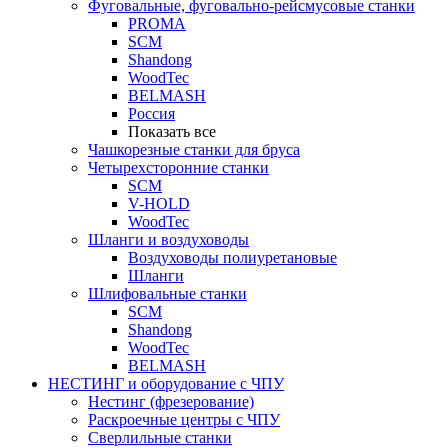
Фуговальные, фуговально-рейсмусовые станки
PROMA
SCM
Shandong
WoodTec
BELMASH
Россия
Показать все
Чашкорезные станки для бруса
Четырехсторонние станки
SCM
V-HOLD
WoodTec
Шланги и воздуховоды
Воздуховоды полиуретановые
Шланги
Шлифовальные станки
SCM
Shandong
WoodTec
BELMASH
НЕСТИНГ и оборудование с ЧПУ
Нестинг (фрезерование)
Раскроечные центры с ЧПУ
Сверлильные станки