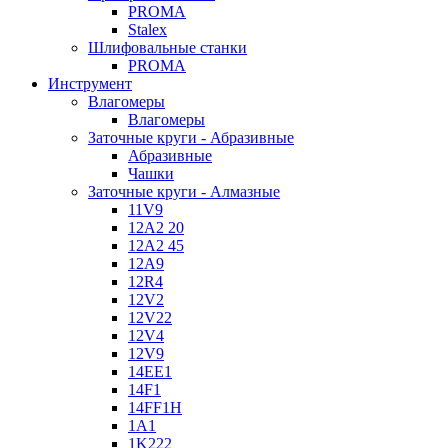
PROMA
Stalex
Шлифовальные станки
PROMA
Инструмент
Влагомеры
Влагомеры
Заточные круги - Абразивные
Абразивные
Чашки
Заточные круги - Алмазные
11V9
12A2 20
12A2 45
12A9
12R4
12V2
12V22
12V4
12V9
14EE1
14F1
14FF1H
1A1
1K222