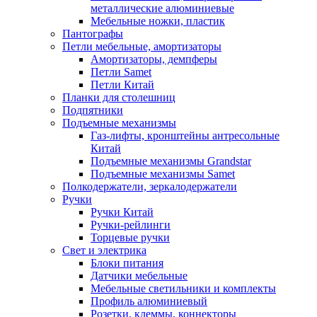
металлические алюминиевые
Мебельные ножки, пластик
Пантографы
Петли мебельные, амортизаторы
Амортизаторы, демпферы
Петли Samet
Петли Китай
Планки для столешниц
Подпятники
Подъемные механизмы
Газ-лифты, кронштейны антресольные
Китай
Подъемные механизмы Grandstar
Подъемные механизмы Samet
Полкодержатели, зеркалодержатели
Ручки
Ручки Китай
Ручки-рейлинги
Торцевые ручки
Свет и электрика
Блоки питания
Датчики мебельные
Мебельные светильники и комплекты
Профиль алюминиевый
Розетки, клеммы, коннекторы