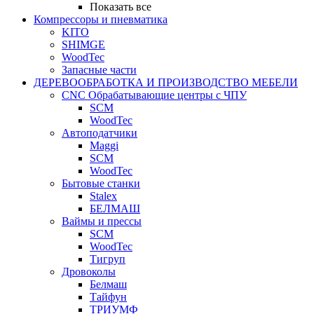
Показать все
Компрессоры и пневматика
KITO
SHIMGE
WoodTec
Запасные части
ДЕРЕВООБРАБОТКА И ПРОИЗВОДСТВО МЕБЕЛИ
CNC Обрабатывающие центры с ЧПУ
SCM
WoodTec
Автоподатчики
Maggi
SCM
WoodTec
Бытовые станки
Stalex
БЕЛМАШ
Ваймы и прессы
SCM
WoodTec
Тигруп
Дровоколы
Белмаш
Тайфун
ТРИУМФ