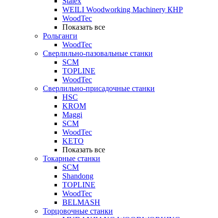
Stalex
WEILI Woodworking Machinery КНР
WoodTec
Показать все
Рольганги
WoodTec
Сверлильно-пазовальные станки
SCM
TOPLINE
WoodTec
Сверлильно-присадочные станки
HSC
KROM
Maggi
SCM
WoodTec
KETO
Показать все
Токарные станки
SCM
Shandong
TOPLINE
WoodTec
BELMASH
Торцовочные станки