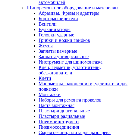
автомобилей
Шиноремонтное оборудование и материалы
Абразивы, Фрезы и адаптеры
Борторасширители
Вентили
Вулканизаторы
Головки ударные
Грибки и ножки грибков
Жгуты
Заплаты камерные
Заплаты универсальные
Инструмент для шиномонтажа
Клей, герметик, уплотнители,
обезжириватели
Клети
Манометры, наконечники, удлинители для
подкачки
Монтажки
Наборы для ремонта проколов
Паста монтажная
Пластыри диагональные
Пластыри радиальные
Пневмоинструмент
Пневмосоединения
Сырая резина, плита для разогрева