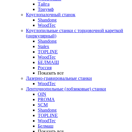
Тайга
Триумф
Круглопалочный станок
Shandong
WoodTec
Круглопильные станки с торцовочной кареткой
(циркулярный)
Shandong
Stalex
TOPLINE
WoodTec
БЕЛМАШ
Россия
Показать все
Лазерно-гравировальные станки
WoodTec
Ленточнопильные (лобзиковые) станки
OIN
PROMA
SCM
Shandong
TOPLINE
WoodTec
Белмаш
Показать все