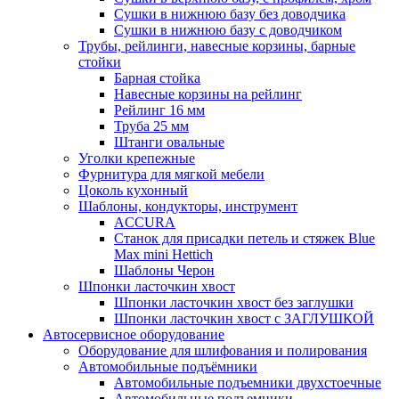
Сушки в нижнюю базу без доводчика
Сушки в нижнюю базу с доводчиком
Трубы, рейлинги, навесные корзины, барные
стойки
Барная стойка
Навесные корзины на рейлинг
Рейлинг 16 мм
Труба 25 мм
Штанги овальные
Уголки крепежные
Фурнитура для мягкой мебели
Цоколь кухонный
Шаблоны, кондукторы, инструмент
ACCURA
Станок для присадки петель и стяжек Blue
Max mini Hettich
Шаблоны Черон
Шпонки ласточкин хвост
Шпонки ласточкин хвост без заглушки
Шпонки ласточкин хвост с ЗАГЛУШКОЙ
Автосервисное оборудование
Оборудование для шлифования и полирования
Автомобильные подъёмники
Автомобильные подъемники двухстоечные
Автомобильные подъемники