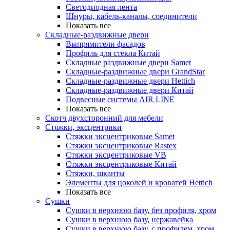
Светодиодная лента
Шнуры, кабель-каналы, соединители
Показать все
Складные-раздвижные двери
Выпрямители фасадов
Профиль для стекла Китай
Складные раздвижные двери Samet
Складные-раздвижные двери GrandStar
Складные-раздвижные двери Hettich
Складные-раздвижные двери Китай
Подвесные системы AIR LINE
Показать все
Скотч двухсторонний для мебели
Стяжки, эксцентрики
Cтяжки эксцентриковые Samet
Стяжки эксцентриковые Rastex
Стяжки эксцентриковые VB
Стяжки эксцентриковые Китай
Стяжки, шканты
Элементы для цоколей и кроватей Hettich
Показать все
Сушки
Сушки в верхнюю базу, без профиля, хром
Сушки в верхнюю базу, нержавейка
Сушки в верхнюю базу, с профилем, хром