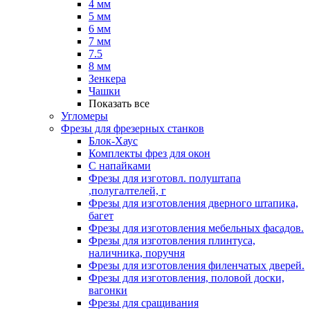
4 мм
5 мм
6 мм
7 мм
7.5
8 мм
Зенкера
Чашки
Показать все
Угломеры
Фрезы для фрезерных станков
Блок-Хаус
Комплекты фрез для окон
С напайками
Фрезы для изготовл. полуштапа
,полугалтелей, г
Фрезы для изготовления дверного штапика,
багет
Фрезы для изготовления мебельных фасадов.
Фрезы для изготовления плинтуса,
наличника, поручня
Фрезы для изготовления филенчатых дверей.
Фрезы для изготовления, половой доски,
вагонки
Фрезы для сращивания