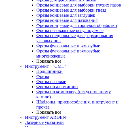
Фрезы концевые для выборки глухих пазов
Фрезы концевые для выборки гнезд
Фрезы концевые для заглушек
Фрезы концевые для пазования
Фрезы концевые для торцевой обработки
Фрезы пазовальные регулируемые
Фрезы специальные для формирования
угловых пов
Фрезы фуговальные прямозубые
Фрезы фуговальные прямозубые
многоножевые
Показать все
Инструмент - "СМТ"
Подшипники
Фрезы
Фрезы пазовые
Фрезы по алюминию
Фрезы по композиту (искусственному
камню)
Шаблоны, приспособления, инструмент и
прочее
Показать все
Инструмент ARDEN
Лазерные указатели