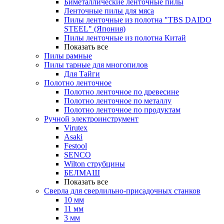
Биметаллические ленточные пилы
Ленточные пилы для мяса
Пилы ленточные из полотна "TBS DAIDO
STEEL" (Япония)
Пилы ленточные из полотна Китай
Показать все
Пилы рамные
Пилы тарные для многопилов
Для Тайги
Полотно ленточное
Полотно ленточное по древесине
Полотно ленточное по металлу
Полотно ленточное по продуктам
Ручной электроинструмент
Virutex
Asaki
Festool
SENCO
Wilton струбцины
БЕЛМАШ
Показать все
Сверла для сверлильно-присадочных станков
10 мм
11 мм
3 мм