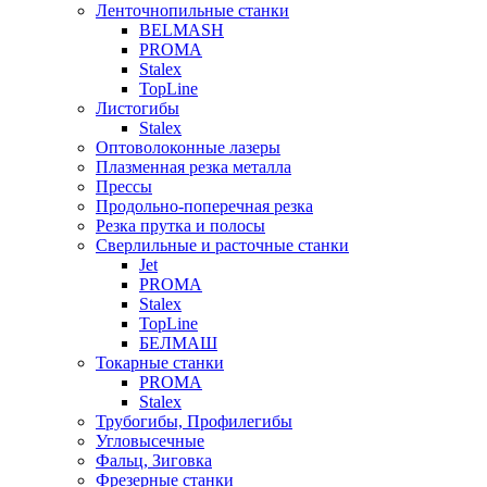
Ленточнопильные станки
BELMASH
PROMA
Stalex
TopLine
Листогибы
Stalex
Оптоволоконные лазеры
Плазменная резка металла
Прессы
Продольно-поперечная резка
Резка прутка и полосы
Сверлильные и расточные станки
Jet
PROMA
Stalex
TopLine
БЕЛМАШ
Токарные станки
PROMA
Stalex
Трубогибы, Профилегибы
Угловысечные
Фальц, Зиговка
Фрезерные станки