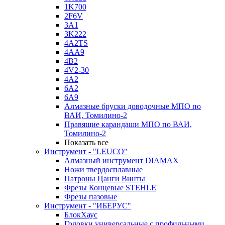
1K700
2F6V
3A1
3K222
4A2TS
4AA9
4B2
4V2-30
4А2
6A2
6A9
Алмазные бруски доводочные МПО по
ВАИ, Томилино-2
Правящие карандаши МПО по ВАИ,
Томилино-2
Показать все
Инструмент - "LEUCO"
Алмазный инструмент DIAMAX
Ножи твердосплавные
Патроны Цанги Винты
Фрезы Концевые STEHLE
Фрезы пазовые
Инструмент - "ИБЕРУС"
БлокХаус
Головки универсальные с профильными