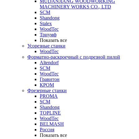
MUDANJIANG WOODWORKING
MACHINERY WORKS CO., LTD
SCM
Shandong
Stalex
WoodTec
Триумф
Показать все
Усорезные станки
WoodTec
Форматно-раскроечный с подрезной пилой
Altendorf
SCM
WoodTec
Гравитон
КРОМ
Фрезерные станки
PROMA
SCM
Shandong
TOPLINE
WoodTec
BELMASH
Россия
Показать все