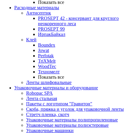
Показать все
Расходные материалы
Антисептик
PROSEPT 42 - консервант для круглого
неокоренного леса
PROSEPT 99
ИрпакБайкал
Клей
Boundex
Jowat
Perfotak
TriXMelt
WoodTec
Техномелт
Показать все
Ленты шлифовальные
Упаковочные материалы и оборудование
Robopac SPA
Лента стальная
Пакеты с логотипом "Гравитон"
Скоба, пряжка и уголок для упаковочной ленты
Стретч пленка, скотч
Упаковочные материалы полипропиленовые
Упаковочные материалы полиэстеровые
Упаковочные машинки