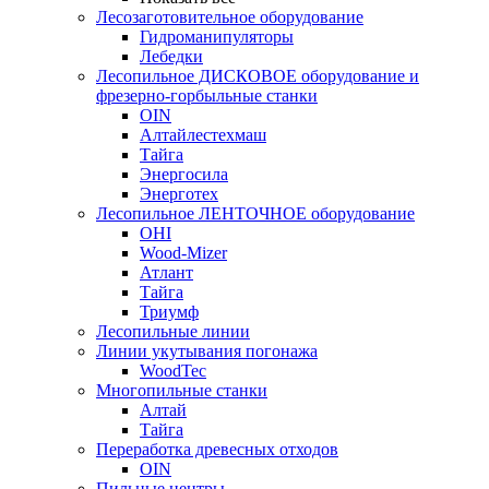
Лесозаготовительное оборудование
Гидроманипуляторы
Лебедки
Лесопильное ДИСКОВОЕ оборудование и
фрезерно-горбыльные станки
OIN
Алтайлестехмаш
Тайга
Энергосила
Энерготех
Лесопильное ЛЕНТОЧНОЕ оборудование
OHI
Wood-Mizer
Атлант
Тайга
Триумф
Лесопильные линии
Линии укутывания погонажа
WoodTec
Многопильные станки
Алтай
Тайга
Переработка древесных отходов
OIN
Пильные центры