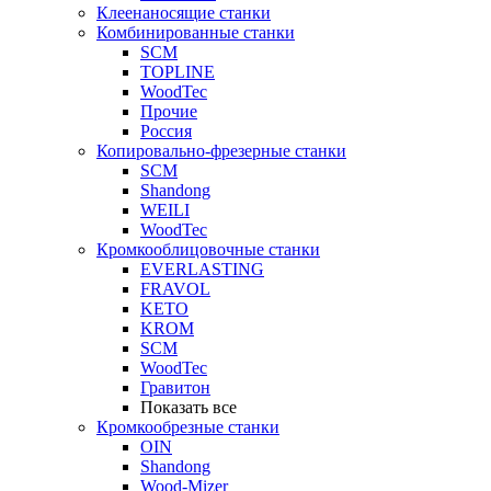
Клеенаносящие станки
Комбинированные станки
SCM
TOPLINE
WoodTec
Прочие
Россия
Копировально-фрезерные станки
SCM
Shandong
WEILI
WoodTec
Кромкооблицовочные станки
EVERLASTING
FRAVOL
KETO
KROM
SCM
WoodTec
Гравитон
Показать все
Кромкообрезные станки
OIN
Shandong
Wood-Mizer