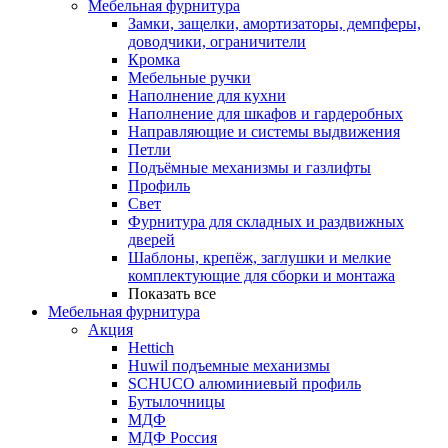
Мебельная фурнитура
Замки, защелки, амортизаторы, демпферы,
доводчики, ограничители
Кромка
Мебельные ручки
Наполнение для кухни
Наполнение для шкафов и гардеробных
Направляющие и системы выдвижения
Петли
Подъёмные механизмы и газлифты
Профиль
Свет
Фурнитура для складных и раздвижных
дверей
Шаблоны, крепёж, заглушки и мелкие
комплектующие для сборки и монтажа
Показать все
Мебельная фурнитура
Акция
Hettich
Huwil подъемные механизмы
SCHUCO алюминиевый профиль
Бутылочницы
МДФ
МДФ Россия