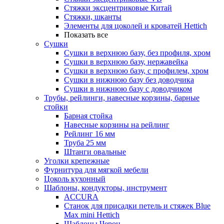
Стяжки эксцентриковые Китай
Стяжки, шканты
Элементы для цоколей и кроватей Hettich
Показать все
Сушки
Сушки в верхнюю базу, без профиля, хром
Сушки в верхнюю базу, нержавейка
Сушки в верхнюю базу, с профилем, хром
Сушки в нижнюю базу без доводчика
Сушки в нижнюю базу с доводчиком
Трубы, рейлинги, навесные корзины, барные
стойки
Барная стойка
Навесные корзины на рейлинг
Рейлинг 16 мм
Труба 25 мм
Штанги овальные
Уголки крепежные
Фурнитура для мягкой мебели
Цоколь кухонный
Шаблоны, кондукторы, инструмент
ACCURA
Станок для присадки петель и стяжек Blue
Max mini Hettich
Шаблоны Черон