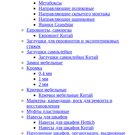
Метабоксы
Направляющие роликовые
Направляющие скрытого монтажа
Направляющие шариковые
Ящики Grandstar
Евровинты, саморезы
Евровинт Китай
Заглушки для евровинтов и эксцентриковых
стяжек
Заглушки самоклейки
Заглушки самоклейки Китай
Замки мебельные
Кромка
0,4 мм
1 мм
2 мм
Крючки мебельные
Крючки мебельные Китай
Маркеры, карандаши, воск для ремонта и
восстановления
Муфты пластиковые
Навесы для шкафов
Навесы для шкафов Hettich
Навесы для шкафов Китай
Наполнение шкафов, организации, выдвижные