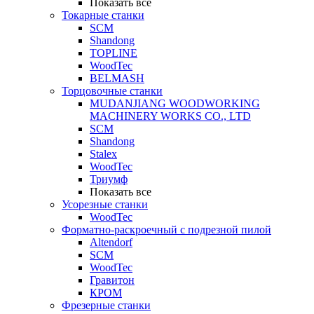
Показать все
Токарные станки
SCM
Shandong
TOPLINE
WoodTec
BELMASH
Торцовочные станки
MUDANJIANG WOODWORKING
MACHINERY WORKS CO., LTD
SCM
Shandong
Stalex
WoodTec
Триумф
Показать все
Усорезные станки
WoodTec
Форматно-раскроечный с подрезной пилой
Altendorf
SCM
WoodTec
Гравитон
КРОМ
Фрезерные станки