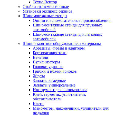
Техно Вектор
Стойки трансмиссионные
Установки экспресс сервиса
Шиномонтажные стенды
Опции и вспомогательные приспособления.
Шиномонтажные стенды для грузовых
автомобилей
Шиномонтажные стенды для легковых
автомобилей
Шиноремонтное оборудование и материалы
Абразивы, Фрезы и адаптеры
Борторасширители
Вентили
Вулканизаторы
Головки ударные
Грибки и ножки грибков
Жгуты
Заплаты камерные
Заплаты универсальные
Инструмент для шиномонтажа
Клей, герметик, уплотнители,
обезжириватели
Клети
Манометры, наконечники, удлинители для
подкачки