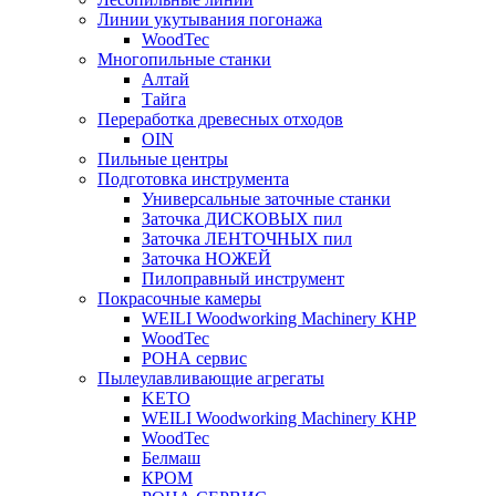
Линии укутывания погонажа
WoodTec
Многопильные станки
Алтай
Тайга
Переработка древесных отходов
OIN
Пильные центры
Подготовка инструмента
Универсальные заточные станки
Заточка ДИСКОВЫХ пил
Заточка ЛЕНТОЧНЫХ пил
Заточка НОЖЕЙ
Пилоправный инструмент
Покрасочные камеры
WEILI Woodworking Machinery КНР
WoodTec
РОНА сервис
Пылеулавливающие агрегаты
KETO
WEILI Woodworking Machinery КНР
WoodTec
Белмаш
КРОМ