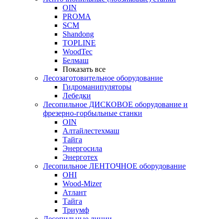
OIN
PROMA
SCM
Shandong
TOPLINE
WoodTec
Белмаш
Показать все
Лесозаготовительное оборудование
Гидроманипуляторы
Лебедки
Лесопильное ДИСКОВОЕ оборудование и
фрезерно-горбыльные станки
OIN
Алтайлестехмаш
Тайга
Энергосила
Энерготех
Лесопильное ЛЕНТОЧНОЕ оборудование
OHI
Wood-Mizer
Атлант
Тайга
Триумф
Лесопильные линии