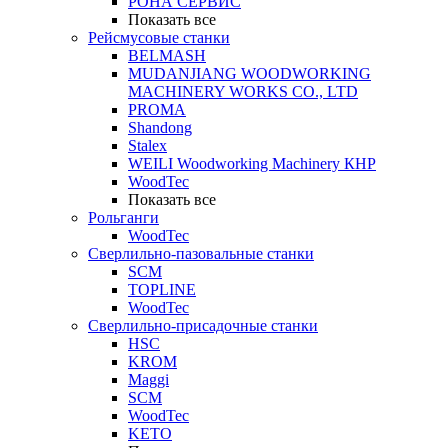
РОНА СЕРВИС
Показать все
Рейсмусовые станки
BELMASH
MUDANJIANG WOODWORKING
MACHINERY WORKS CO., LTD
PROMA
Shandong
Stalex
WEILI Woodworking Machinery КНР
WoodTec
Показать все
Рольганги
WoodTec
Сверлильно-пазовальные станки
SCM
TOPLINE
WoodTec
Сверлильно-присадочные станки
HSC
KROM
Maggi
SCM
WoodTec
KETO