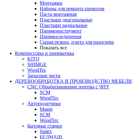
Монтажки
Наборы для ремонта проколов
Паста монтажная
Пластыри диагональные
Пластыри радиальные
Пневмоинструмент
Пневмосоединения
Сырая резина, плита для разогрева
Показать все
Компрессоры и пневматика
KITO
SHIMGE
WoodTec
Запасные части
ДЕРЕВООБРАБОТКА И ПРОИЗВОДСТВО МЕБЕЛИ
CNC Обрабатывающие центры с ЧПУ
SCM
WoodTec
Автоподатчики
Maggi
SCM
WoodTec
Бытовые станки
Stalex
БЕЛМАШ