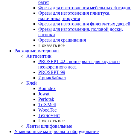
багет
Фрезы для изготовления мебельных фасадов.
Фрезы для изготовления плинтуса,
наличника, поручня
Фрезы для изготовления филенчатых дверей.
Фрезы для изготовления, половой доски,
вагонки
Фрезы для сращивания
Показать все
Расходные материалы
Антисептик
PROSEPT 42 - консервант для круглого
неокоренного леса
PROSEPT 99
ИрпакБайкал
Клей
Boundex
Jowat
Perfotak
TriXMelt
WoodTec
Техномелт
Показать все
Ленты шлифовальные
Упаковочные материалы и оборудование