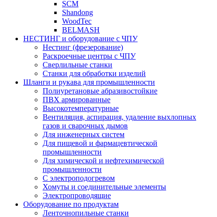
SCM
Shandong
WoodTec
BELMASH
НЕСТИНГ и оборудование с ЧПУ
Нестинг (фрезерование)
Раскроечные центры с ЧПУ
Сверлильные станки
Станки для обработки изделий
Шланги и рукава для промышленности
Полиуретановые абразивостойкие
ПВХ армированные
Высокотемпературные
Вентиляция, аспирация, удаление выхлопных
газов и сварочных дымов
Для инженерных систем
Для пищевой и фармацевтической
промышленности
Для химической и нефтехимической
промышленности
С электроподогревом
Хомуты и соединительные элементы
Электропроводящие
Оборудование по продуктам
Ленточнопильные станки