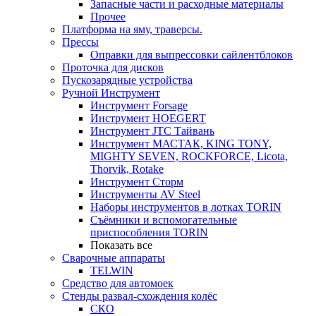
Запасные части и расходные материалы
Прочее
Платформа на яму, траверсы.
Прессы
Оправки для выпрессовки сайлентблоков
Проточка для дисков
Пускозарядные устройства
Ручной Инструмент
Инструмент Forsage
Инструмент HOEGERT
Инструмент JTC Тайвань
Инструмент МАСТАК, KING TONY,
MIGHTY SEVEN, ROCKFORCE, Licota,
Thorvik, Rotake
Инструмент Сторм
Инструменты AV Steel
Наборы инструментов в лотках TORIN
Съёмники и вспомогательные
приспособления TORIN
Показать все
Сварочные аппараты
TELWIN
Средство для автомоек
Стенды развал-схождения колёс
СКО