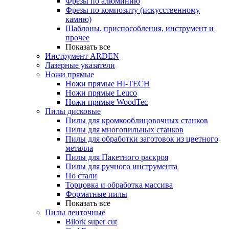
Фрезы по алюминию
Фрезы по композиту (искусственному
камню)
Шаблоны, приспособления, инструмент и
прочее
Показать все
Инструмент ARDEN
Лазерные указатели
Ножи прямые
Ножи прямые HI-TECH
Ножи прямые Leuco
Ножи прямые WoodTec
Пилы дисковые
Пилы для кромкооблицовочных станков
Пилы для многопильных станков
Пилы для обработки заготовок из цветного
металла
Пилы для Пакетного раскроя
Пилы для ручного инструмента
По стали
Торцовка и обработка массива
Форматные пилы
Показать все
Пилы ленточные
Bilork super cut