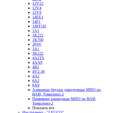
12V22
12V4
12V9
14EE1
14F1
14FF1H
1A1
1K222
1K700
2F6V
3A1
3K222
4A2TS
4AA9
4B2
4V2-30
4А2
6A2
6A9
Алмазные бруски доводочные МПО по
ВАИ, Томилино-2
Правящие карандаши МПО по ВАИ,
Томилино-2
Показать все
Инструмент - "LEUCO"