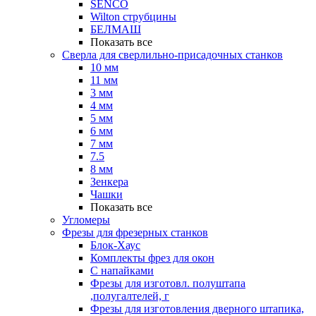
SENCO
Wilton струбцины
БЕЛМАШ
Показать все
Сверла для сверлильно-присадочных станков
10 мм
11 мм
3 мм
4 мм
5 мм
6 мм
7 мм
7.5
8 мм
Зенкера
Чашки
Показать все
Угломеры
Фрезы для фрезерных станков
Блок-Хаус
Комплекты фрез для окон
С напайками
Фрезы для изготовл. полуштапа
,полугалтелей, г
Фрезы для изготовления дверного штапика,