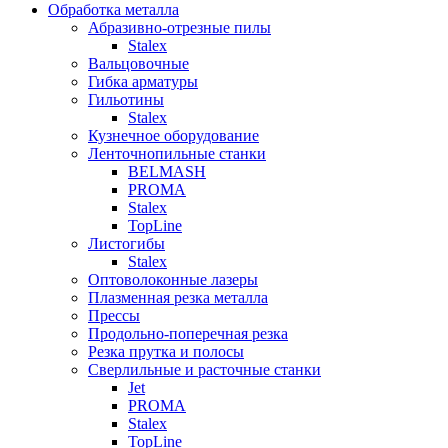
Обработка металла
Абразивно-отрезные пилы
Stalex
Вальцовочные
Гибка арматуры
Гильотины
Stalex
Кузнечное оборудование
Ленточнопильные станки
BELMASH
PROMA
Stalex
TopLine
Листогибы
Stalex
Оптоволоконные лазеры
Плазменная резка металла
Прессы
Продольно-поперечная резка
Резка прутка и полосы
Сверлильные и расточные станки
Jet
PROMA
Stalex
TopLine