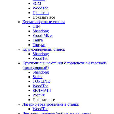
SCM
WoodTec
Гравитон
Показать все
Кромкообрезные станки
OIN
Shandong
Wood-Mizer
Тайга
Триумф
Круглопалочный станок
Shandong
WoodTec
Круглопильные станки с торцовочной кареткой
(циркулярный)
Shandong
Stalex
TOPLINE
WoodTec
БЕЛМАШ
Россия
Показать все
Лазерно-гравировальные станки
WoodTec
Ленточнопильные (лобзиковые) станки