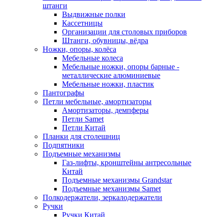
штанги
Выдвижные полки
Кассетницы
Организации для столовых приборов
Штанги, обувницы, вёдра
Ножки, опоры, колёса
Мебельные колеса
Мебельные ножки, опоры барные -
металлические алюминиевые
Мебельные ножки, пластик
Пантографы
Петли мебельные, амортизаторы
Амортизаторы, демпферы
Петли Samet
Петли Китай
Планки для столешниц
Подпятники
Подъемные механизмы
Газ-лифты, кронштейны антресольные
Китай
Подъемные механизмы Grandstar
Подъемные механизмы Samet
Полкодержатели, зеркалодержатели
Ручки
Ручки Китай