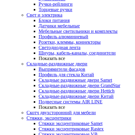
Ручки-рейлинги
Торцевые ручки
Свет и электрика
Блоки питания
Датчики мебельные
Мебельные светильники и комплекты
Профиль алюминиевый
Розетки, клеммы, коннекторы
Светодиодная лента
Шнуры, кабель-каналы, соединители
Показать все
Складные-раздвижные двери
Выпрямители фасадов
Профиль для стекла Китай
Складные раздвижные двери Samet
Складные-раздвижные двери GrandStar
Складные-раздвижные двери Hettich
Складные-раздвижные двери Китай
Подвесные системы AIR LINE
Показать все
Скотч двухсторонний для мебели
Стяжки, эксцентрики
Cтяжки эксцентриковые Samet
Стяжки эксцентриковые Rastex
Стяжки эксцентриковые VB