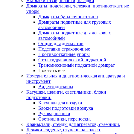
Вытяжки газов, шланги, насадки
Домкраты, подставки, тележки, противооткатные
упоры
Домкраты бутылочного типа
Домкраты подкатные для грузовых
автомобилей
Домкраты подкатные для легковых
автомобилей
Опции для домкратов
Подставки страховочные
Противооткатные упоры
Стол гидравлический подкатной
Трансмиссионый подкатной домкрат
Показать все
Измерительная и диагностическая аппаратура и
инструмент
Видеоэндоскопы
Катушки, шланги, светильники, блоки
подготовки.
Катушки для воздуха
Блоки подготовки воздуха
Рукава, шланги
Светильники, переноски.
Краны,тали, стенды для агрегатов, съемники.
Лежаки, сиденье, ступень на колесо.