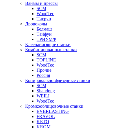
Ваймы и прессы
SCM
WoodTec
Тигруп
Дровоколы
Белмаш
Тайфун
ТРИУМФ
Клеенаносящие станки
Комбинированные станки
SCM
TOPLINE
WoodTec
Прочие
Россия
Копировально-фрезерные станки
SCM
Shandong
WEILI
WoodTec
Кромкооблицовочные станки
EVERLASTING
FRAVOL
KETO
KROM