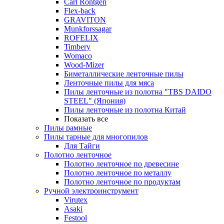
Carl Rontgen
Flex-back
GRAVITON
Munkforssagar
ROFELIX
Timbery
Womaco
Wood-Mizer
Биметаллические ленточные пилы
Ленточные пилы для мяса
Пилы ленточные из полотна "TBS DAIDO
STEEL" (Япония)
Пилы ленточные из полотна Китай
Показать все
Пилы рамные
Пилы тарные для многопилов
Для Тайги
Полотно ленточное
Полотно ленточное по древесине
Полотно ленточное по металлу
Полотно ленточное по продуктам
Ручной электроинструмент
Virutex
Asaki
Festool