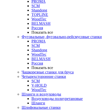
PROMA
SCM
Shandong
TOPLINE
WoodTec
BELMASH
Россия
Показать все
Фуговальные, фуговально-рейсмусовые станки
PROMA
SCM
Shandong
WoodTec
BELMASH
Россия
Показать все
Чашкорезные станки для бруса
Четырехсторонние станки
SCM
V-HOLD
WoodTec
Шланги и воздуховоды
Воздуховоды полиуретановые
Шланги
Шлифовальные станки