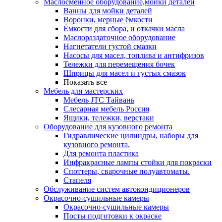
Маслосменное оборудование,мойки деталей
Ванны для мойки деталей
Воронки, мерные ёмкости
Ёмкости для сбора, и откачки масла
Маслораздаточное оборудование
Нагнетатели густой смазки
Насосы для масел, топлива и антифризов
Тележки для перемещения бочек
Шприцы для масел и густых смазок
Показать все
Мебель для мастерских
Мебель JTC Тайвань
Слесарная мебель Россия
Ящики, тележки, верстаки
Оборудование для кузовного ремонта
Гидравлические цилиндры, наборы для
кузовного ремонта.
Для ремонта пластика
Инфракрасные лампы стойки для покраски
Споттеры, сварочные полуавтоматы.
Стапеля
Обслуживание систем автокондиционеров
Окрасочно-сушильные камеры
Окрасочно-сушильные камеры
Посты подготовки к окраске