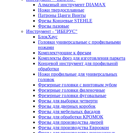
Алмазный инструмент DIAMAX
Ножи твердосплавные
Патроны Цанги Винты
Фрезы Концевые STEHLE
Фрезы пазовые
Инструмент - "ИБЕРУС"
БлокХаус
Головки универсальные с профильными
ножами
Комплектующие к фрезам
Комплекты фрез для изготовления паркета
Концевой инструмент для профильной
обработки
Ножи профильные для универсальных
головок
Фрезерные головки с винтовым зубом
Фрезерные головки филеночные
Фрезерные головки фуговальные
Фрезы для выборки четверти
Фрезы для дверных коробок
Фрезы для мебельных фасадов
Фрезы для обработки КРОМОК
Фрезы для производства дверей
Фрезы для производства Евроокон
Фрезы для производства погонажных