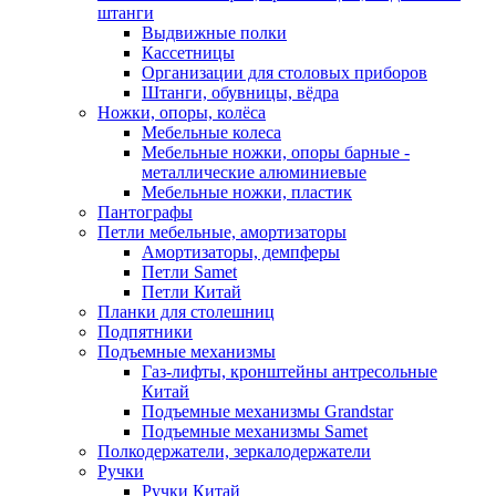
штанги
Выдвижные полки
Кассетницы
Организации для столовых приборов
Штанги, обувницы, вёдра
Ножки, опоры, колёса
Мебельные колеса
Мебельные ножки, опоры барные -
металлические алюминиевые
Мебельные ножки, пластик
Пантографы
Петли мебельные, амортизаторы
Амортизаторы, демпферы
Петли Samet
Петли Китай
Планки для столешниц
Подпятники
Подъемные механизмы
Газ-лифты, кронштейны антресольные
Китай
Подъемные механизмы Grandstar
Подъемные механизмы Samet
Полкодержатели, зеркалодержатели
Ручки
Ручки Китай