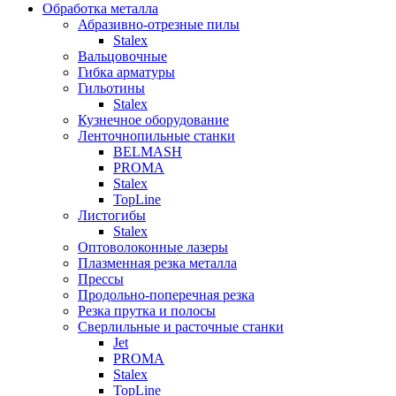
Обработка металла
Абразивно-отрезные пилы
Stalex
Вальцовочные
Гибка арматуры
Гильотины
Stalex
Кузнечное оборудование
Ленточнопильные станки
BELMASH
PROMA
Stalex
TopLine
Листогибы
Stalex
Оптоволоконные лазеры
Плазменная резка металла
Прессы
Продольно-поперечная резка
Резка прутка и полосы
Сверлильные и расточные станки
Jet
PROMA
Stalex
TopLine