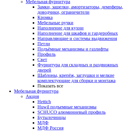
Мебельная фурнитура
Замки, защелки, амортизаторы, демпферы,
доводчики, ограничители
Кромка
Мебельные ручки
Наполнение для кухни
Наполнение для шкафов и гардеробных
Направляющие и системы выдвижения
Петли
Подъёмные механизмы и газлифты
Профиль
Свет
Фурнитура для складных и раздвижных
дверей
Шаблоны, крепёж, заглушки и мелкие
комплектующие для сборки и монтажа
Показать все
Мебельная фурнитура
Акция
Hettich
Huwil подъемные механизмы
SCHUCO алюминиевый профиль
Бутылочницы
МДФ
МДФ Россия