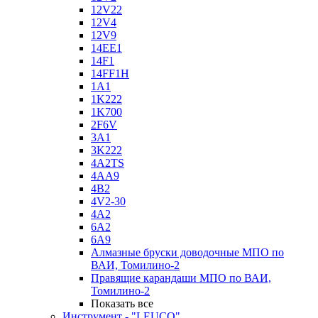
12V22
12V4
12V9
14EE1
14F1
14FF1H
1A1
1K222
1K700
2F6V
3A1
3K222
4A2TS
4AA9
4B2
4V2-30
4А2
6A2
6A9
Алмазные бруски доводочные МПО по
ВАИ, Томилино-2
Правящие карандаши МПО по ВАИ,
Томилино-2
Показать все
Инструмент - "LEUCO"