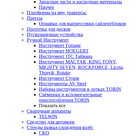
Запасные части и расходные материалы
Прочее
Платформа на яму, траверсы.
Прессы
Оправки для выпрессовки сайлентблоков
Проточка для дисков
Пускозарядные устройства
Ручной Инструмент
Инструмент Forsage
Инструмент HOEGERT
Инструмент JTC Тайвань
Инструмент МАСТАК, KING TONY,
MIGHTY SEVEN, ROCKFORCE, Licota,
Thorvik, Rotake
Инструмент Сторм
Инструменты AV Steel
Наборы инструментов в лотках TORIN
Съёмники и вспомогательные
приспособления TORIN
Показать все
Сварочные аппараты
TELWIN
Средство для автомоек
Стенды развал-схождения колёс
СКО