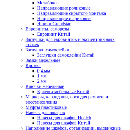
Метабоксы
Направляющие роликовые
Направляющие скрытого монтажа
Направляющие шариковые
Ящики Grandstar
Евровинты, саморезы
Евровинт Китай
Заглушки для евровинтов и эксцентриковых
стяжек
Заглушки самоклейки
Заглушки самоклейки Китай
Замки мебельные
Кромка
0,4 мм
1 мм
2 мм
Крючки мебельные
Крючки мебельные Китай
Маркеры, карандаши, воск для ремонта и
восстановления
Муфты пластиковые
Навесы для шкафов
Навесы для шкафов Hettich
Навесы для шкафов Китай
Наполнение шкафов, организации, выдвижные