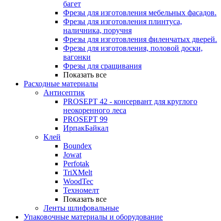
багет
Фрезы для изготовления мебельных фасадов.
Фрезы для изготовления плинтуса,
наличника, поручня
Фрезы для изготовления филенчатых дверей.
Фрезы для изготовления, половой доски,
вагонки
Фрезы для сращивания
Показать все
Расходные материалы
Антисептик
PROSEPT 42 - консервант для круглого
неокоренного леса
PROSEPT 99
ИрпакБайкал
Клей
Boundex
Jowat
Perfotak
TriXMelt
WoodTec
Техномелт
Показать все
Ленты шлифовальные
Упаковочные материалы и оборудование