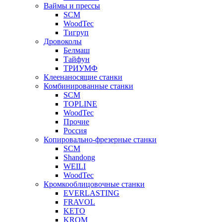
Ваймы и прессы
SCM
WoodTec
Тигруп
Дровоколы
Белмаш
Тайфун
ТРИУМФ
Клеенаносящие станки
Комбинированные станки
SCM
TOPLINE
WoodTec
Прочие
Россия
Копировально-фрезерные станки
SCM
Shandong
WEILI
WoodTec
Кромкооблицовочные станки
EVERLASTING
FRAVOL
KETO
KROM