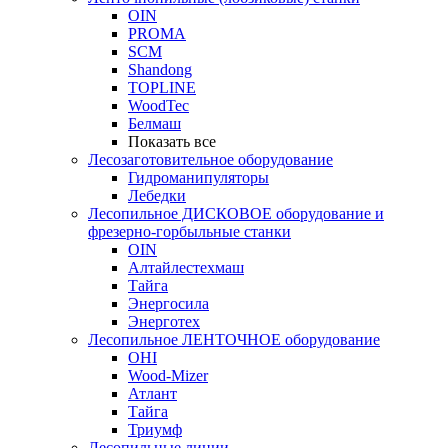
OIN
PROMA
SCM
Shandong
TOPLINE
WoodTec
Белмаш
Показать все
Лесозаготовительное оборудование
Гидроманипуляторы
Лебедки
Лесопильное ДИСКОВОЕ оборудование и
фрезерно-горбыльные станки
OIN
Алтайлестехмаш
Тайга
Энергосила
Энерготех
Лесопильное ЛЕНТОЧНОЕ оборудование
OHI
Wood-Mizer
Атлант
Тайга
Триумф
Лесопильные линии