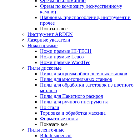
Фрезы по алюминию
Фрезы по композиту (искусственному
камню)
Шаблоны, приспособления, инструмент и
прочее
Показать все
Инструмент ARDEN
Лазерные указатели
Ножи прямые
Ножи прямые HI-TECH
Ножи прямые Leuco
Ножи прямые WoodTec
Пилы дисковые
Пилы для кромкооблицовочных станков
Пилы для многопильных станков
Пилы для обработки заготовок из цветного
металла
Пилы для Пакетного раскроя
Пилы для ручного инструмента
По стали
Торцовка и обработка массива
Форматные пилы
Показать все
Пилы ленточные
Bilork super cut