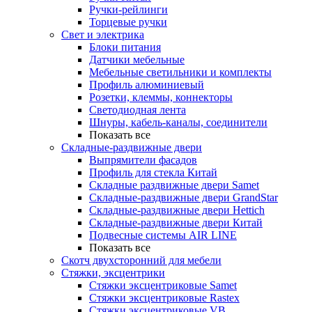
Ручки-рейлинги
Торцевые ручки
Свет и электрика
Блоки питания
Датчики мебельные
Мебельные светильники и комплекты
Профиль алюминиевый
Розетки, клеммы, коннекторы
Светодиодная лента
Шнуры, кабель-каналы, соединители
Показать все
Складные-раздвижные двери
Выпрямители фасадов
Профиль для стекла Китай
Складные раздвижные двери Samet
Складные-раздвижные двери GrandStar
Складные-раздвижные двери Hettich
Складные-раздвижные двери Китай
Подвесные системы AIR LINE
Показать все
Скотч двухсторонний для мебели
Стяжки, эксцентрики
Cтяжки эксцентриковые Samet
Стяжки эксцентриковые Rastex
Стяжки эксцентриковые VB