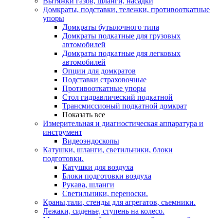
Вытяжки газов, шланги, насадки
Домкраты, подставки, тележки, противооткатные
упоры
Домкраты бутылочного типа
Домкраты подкатные для грузовых
автомобилей
Домкраты подкатные для легковых
автомобилей
Опции для домкратов
Подставки страховочные
Противооткатные упоры
Стол гидравлический подкатной
Трансмиссионый подкатной домкрат
Показать все
Измерительная и диагностическая аппаратура и
инструмент
Видеоэндоскопы
Катушки, шланги, светильники, блоки
подготовки.
Катушки для воздуха
Блоки подготовки воздуха
Рукава, шланги
Светильники, переноски.
Краны,тали, стенды для агрегатов, съемники.
Лежаки, сиденье, ступень на колесо.