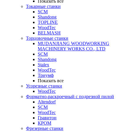
Показать все
Токарные станки
SCM
Shandong
TOPLINE
WoodTec
BELMASH
Торцовочные станки
MUDANJIANG WOODWORKING
MACHINERY WORKS CO., LTD
SCM
Shandong
Stalex
WoodTec
Триумф
Показать все
Усорезные станки
WoodTec
Форматно-раскроечный с подрезной пилой
Altendorf
SCM
WoodTec
Гравитон
КРОМ
Фрезерные станки