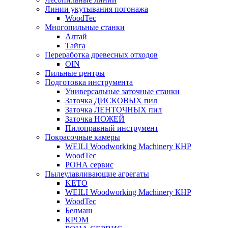
Линии укутывания погонажа
WoodTec
Многопильные станки
Алтай
Тайга
Переработка древесных отходов
OIN
Пильные центры
Подготовка инструмента
Универсальные заточные станки
Заточка ДИСКОВЫХ пил
Заточка ЛЕНТОЧНЫХ пил
Заточка НОЖЕЙ
Пилоправный инструмент
Покрасочные камеры
WEILI Woodworking Machinery КНР
WoodTec
РОНА сервис
Пылеулавливающие агрегаты
KETO
WEILI Woodworking Machinery КНР
WoodTec
Белмаш
КРОМ