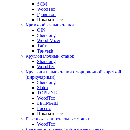
SCM
WoodTec
Гравитон
Показать все
Кромкообрезные станки
OIN
Shandong
Wood-Mizer
Тайга
Триумф
Круглопалочный станок
Shandong
WoodTec
Круглопильные станки с торцовочной кареткой
(циркулярный)
Shandong
Stalex
TOPLINE
WoodTec
БЕЛМАШ
Россия
Показать все
Лазерно-гравировальные станки
WoodTec
Ленточнопильные (лобзиковые) станки