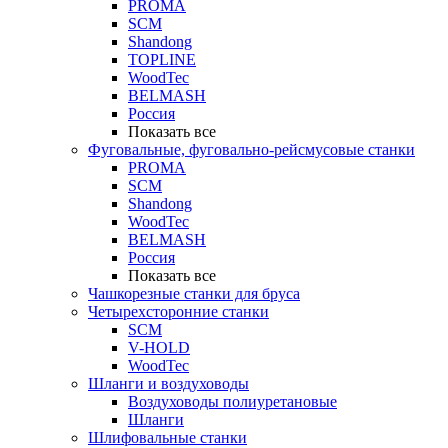
PROMA
SCM
Shandong
TOPLINE
WoodTec
BELMASH
Россия
Показать все
Фуговальные, фуговально-рейсмусовые станки
PROMA
SCM
Shandong
WoodTec
BELMASH
Россия
Показать все
Чашкорезные станки для бруса
Четырехсторонние станки
SCM
V-HOLD
WoodTec
Шланги и воздуховоды
Воздуховоды полиуретановые
Шланги
Шлифовальные станки