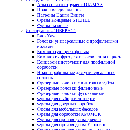
Алмазный инструмент DIAMAX
Ножи твердосплавные
Патроны Цанги Винты
Фрезы Концевые STEHLE
Фрезы пазовые
Инструмент - "ИБЕРУС"
БлокХаус
Головки универсальные с профильными
ножами
Комплектующие к фрезам
Комплекты фрез для изготовления паркета
Концевой инструмент для профильной
обработки
Ножи профильные для универсальных
головок
Фрезерные головки с винтовым зубом
Фрезерные головки филеночные
Фрезерные головки фуговальные
Фрезы для выборки четверти
Фрезы для дверных коробок
Фрезы для мебельных фасадов
Фрезы для обработки КРОМОК
Фрезы для производства дверей
Фрезы для производства Евроокон
Фрезы для производства погонажных