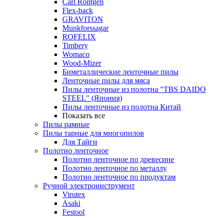
Carl Rontgen
Flex-back
GRAVITON
Munkforssagar
ROFELIX
Timbery
Womaco
Wood-Mizer
Биметаллические ленточные пилы
Ленточные пилы для мяса
Пилы ленточные из полотна "TBS DAIDO
STEEL" (Япония)
Пилы ленточные из полотна Китай
Показать все
Пилы рамные
Пилы тарные для многопилов
Для Тайги
Полотно ленточное
Полотно ленточное по древесине
Полотно ленточное по металлу
Полотно ленточное по продуктам
Ручной электроинструмент
Virutex
Asaki
Festool