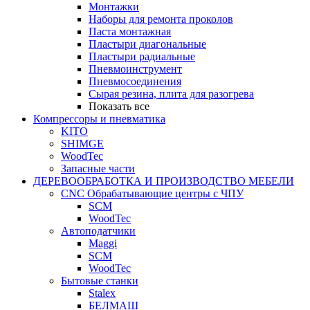
Монтажки
Наборы для ремонта проколов
Паста монтажная
Пластыри диагональные
Пластыри радиальные
Пневмоинструмент
Пневмосоединения
Сырая резина, плита для разогрева
Показать все
Компрессоры и пневматика
KITO
SHIMGE
WoodTec
Запасные части
ДЕРЕВООБРАБОТКА И ПРОИЗВОДСТВО МЕБЕЛИ
CNC Обрабатывающие центры с ЧПУ
SCM
WoodTec
Автоподатчики
Maggi
SCM
WoodTec
Бытовые станки
Stalex
БЕЛМАШ