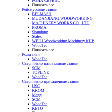
РОНА СЕРВИС
Показать все
Рейсмусовые станки
BELMASH
MUDANJIANG WOODWORKING
MACHINERY WORKS CO., LTD
PROMA
Shandong
Stalex
WEILI Woodworking Machinery КНР
WoodTec
Показать все
Рольганги
WoodTec
Сверлильно-пазовальные станки
SCM
TOPLINE
WoodTec
Сверлильно-присадочные станки
HSC
KROM
Maggi
SCM
WoodTec
KETO