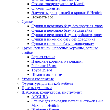
Стяжки эксцентриковые Китай
Стяжки, шканты
Элементы для цоколей и кроватей Hettich
Показать все
Сушки
Сушки в верхнюю базу, без профиля, хром
Сушки в верхнюю базу, нержавейка
Сушки в верхнюю базу, с профилем, хром
Сушки в нижнюю базу без доводчика
Сушки в нижнюю базу с доводчиком
Трубы, рейлинги, навесные корзины, барные
стойки
Барная стойка
Навесные корзины на рейлинг
Рейлинг 16 мм
Труба 25 мм
Штанги овальные
Уголки крепежные
Фурнитура для мягкой мебели
Цоколь кухонный
Шаблоны, кондукторы, инструмент
ACCURA
Станок для присадки петель и стяжек Blue
Max mini Hettich
Шаблоны Черон