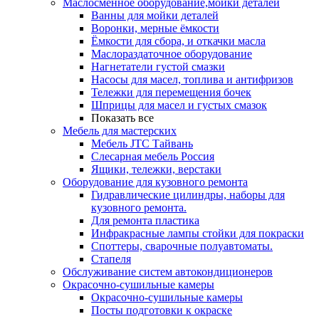
Маслосменное оборудование,мойки деталей
Ванны для мойки деталей
Воронки, мерные ёмкости
Ёмкости для сбора, и откачки масла
Маслораздаточное оборудование
Нагнетатели густой смазки
Насосы для масел, топлива и антифризов
Тележки для перемещения бочек
Шприцы для масел и густых смазок
Показать все
Мебель для мастерских
Мебель JTC Тайвань
Слесарная мебель Россия
Ящики, тележки, верстаки
Оборудование для кузовного ремонта
Гидравлические цилиндры, наборы для
кузовного ремонта.
Для ремонта пластика
Инфракрасные лампы стойки для покраски
Споттеры, сварочные полуавтоматы.
Стапеля
Обслуживание систем автокондиционеров
Окрасочно-сушильные камеры
Окрасочно-сушильные камеры
Посты подготовки к окраске