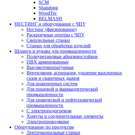
SCM
Shandong
WoodTec
BELMASH
НЕСТИНГ и оборудование с ЧПУ
Нестинг (фрезерование)
Раскроечные центры с ЧПУ
Сверлильные станки
Станки для обработки изделий
Шланги и рукава для промышленности
Полиуретановые абразивостойкие
ПВХ армированные
Высокотемпературные
Вентиляция, аспирация, удаление выхлопных
газов и сварочных дымов
Для инженерных систем
Для пищевой и фармацевтической
промышленности
Для химической и нефтехимической
промышленности
С электроподогревом
Хомуты и соединительные элементы
Электропроводящие
Оборудование по продуктам
Ленточнопильные станки