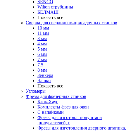
SENCO
Wilton струбцины
БЕЛМАШ
Показать все
Сверла для сверлильно-присадочных станков
10 мм
11 мм
3 мм
4 мм
5 мм
6 мм
7 мм
7.5
8 мм
Зенкера
Чашки
Показать все
Угломеры
Фрезы для фрезерных станков
Блок-Хаус
Комплекты фрез для окон
С напайками
Фрезы для изготовл. полуштапа
,полугалтелей, г
Фрезы для изготовления дверного штапика,