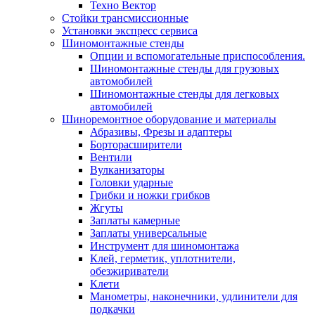
Техно Вектор
Стойки трансмиссионные
Установки экспресс сервиса
Шиномонтажные стенды
Опции и вспомогательные приспособления.
Шиномонтажные стенды для грузовых
автомобилей
Шиномонтажные стенды для легковых
автомобилей
Шиноремонтное оборудование и материалы
Абразивы, Фрезы и адаптеры
Борторасширители
Вентили
Вулканизаторы
Головки ударные
Грибки и ножки грибков
Жгуты
Заплаты камерные
Заплаты универсальные
Инструмент для шиномонтажа
Клей, герметик, уплотнители,
обезжириватели
Клети
Манометры, наконечники, удлинители для
подкачки