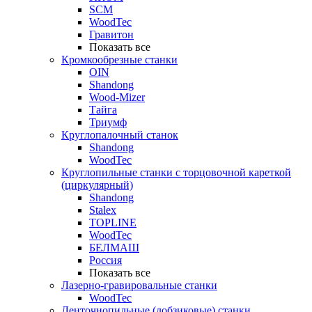
SCM
WoodTec
Гравитон
Показать все
Кромкообрезные станки
OIN
Shandong
Wood-Mizer
Тайга
Триумф
Круглопалочный станок
Shandong
WoodTec
Круглопильные станки с торцовочной кареткой
(циркулярный)
Shandong
Stalex
TOPLINE
WoodTec
БЕЛМАШ
Россия
Показать все
Лазерно-гравировальные станки
WoodTec
Ленточнопильные (лобзиковые) станки