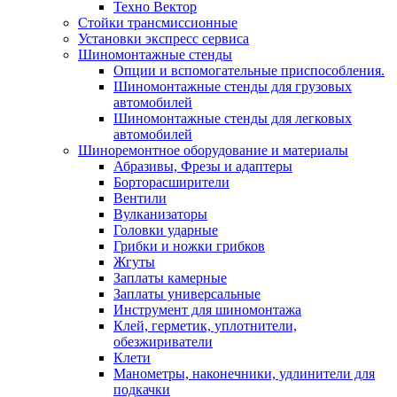
Техно Вектор
Стойки трансмиссионные
Установки экспресс сервиса
Шиномонтажные стенды
Опции и вспомогательные приспособления.
Шиномонтажные стенды для грузовых
автомобилей
Шиномонтажные стенды для легковых
автомобилей
Шиноремонтное оборудование и материалы
Абразивы, Фрезы и адаптеры
Борторасширители
Вентили
Вулканизаторы
Головки ударные
Грибки и ножки грибков
Жгуты
Заплаты камерные
Заплаты универсальные
Инструмент для шиномонтажа
Клей, герметик, уплотнители,
обезжириватели
Клети
Манометры, наконечники, удлинители для
подкачки