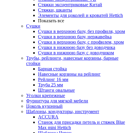
Стяжки эксцентриковые Китай
Стяжки, шканты
Элементы для цоколей и кроватей Hettich
Показать все
Сушки
Сушки в верхнюю базу, без профиля, хром
Сушки в верхнюю базу, нержавейка
Сушки в верхнюю базу, с профилем, хром
Сушки в нижнюю базу без доводчика
Сушки в нижнюю базу с доводчиком
Трубы, рейлинги, навесные корзины, барные
стойки
Барная стойка
Навесные корзины на рейлинг
Рейлинг 16 мм
Труба 25 мм
Штанги овальные
Уголки крепежные
Фурнитура для мягкой мебели
Цоколь кухонный
Шаблоны, кондукторы, инструмент
ACCURA
Станок для присадки петель и стяжек Blue
Max mini Hettich
Шаблоны Черон