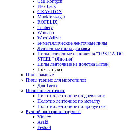
Carl Rontgen
Flex-back
GRAVITON
Munkforssagar
ROFELIX
Timbery
Womaco
Wood-Mizer
Биметаллические ленточные пилы
Ленточные пилы для мяса
Пилы ленточные из полотна "TBS DAIDO
STEEL" (Япония)
Пилы ленточные из полотна Китай
Показать все
Пилы рамные
Пилы тарные для многопилов
Для Тайги
Полотно ленточное
Полотно ленточное по древесине
Полотно ленточное по металлу
Полотно ленточное по продуктам
Ручной электроинструмент
Virutex
Asaki
Festool