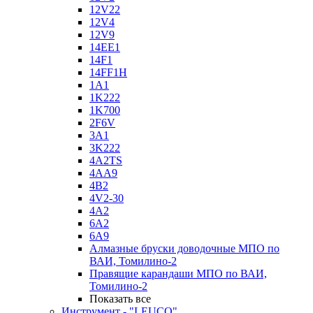
12V22
12V4
12V9
14EE1
14F1
14FF1H
1A1
1K222
1K700
2F6V
3A1
3K222
4A2TS
4AA9
4B2
4V2-30
4А2
6A2
6A9
Алмазные бруски доводочные МПО по
ВАИ, Томилино-2
Правящие карандаши МПО по ВАИ,
Томилино-2
Показать все
Инструмент - "LEUCO"