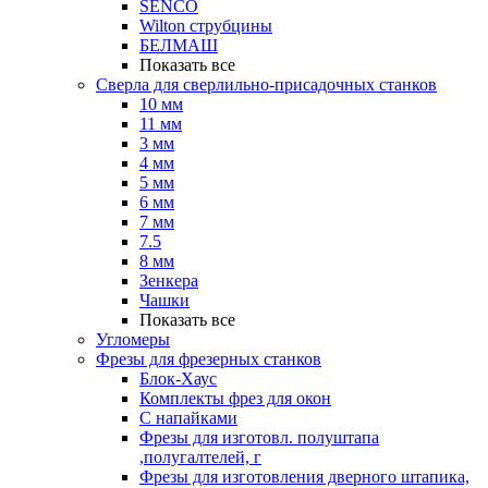
SENCO
Wilton струбцины
БЕЛМАШ
Показать все
Сверла для сверлильно-присадочных станков
10 мм
11 мм
3 мм
4 мм
5 мм
6 мм
7 мм
7.5
8 мм
Зенкера
Чашки
Показать все
Угломеры
Фрезы для фрезерных станков
Блок-Хаус
Комплекты фрез для окон
С напайками
Фрезы для изготовл. полуштапа
,полугалтелей, г
Фрезы для изготовления дверного штапика,