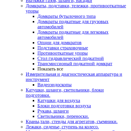
Вытяжки газов, шланги, насадки
Домкраты, подставки, тележки, противооткатные
упоры
Домкраты бутылочного типа
Домкраты подкатные для грузовых
автомобилей
Домкраты подкатные для легковых
автомобилей
Опции для домкратов
Подставки страховочные
Противооткатные упоры
Стол гидравлический подкатной
Трансмиссионый подкатной домкрат
Показать все
Измерительная и диагностическая аппаратура и
инструмент
Видеоэндоскопы
Катушки, шланги, светильники, блоки
подготовки.
Катушки для воздуха
Блоки подготовки воздуха
Рукава, шланги
Светильники, переноски.
Краны,тали, стенды для агрегатов, съемники.
Лежаки, сиденье, ступень на колесо.