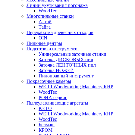
Линии укутывания погонажа
WoodTec
Многопильные станки
Алтай
Тайга
Переработка древесных отходов
OIN
Пильные центры
Подготовка инструмента
Универсальные заточные станки
Заточка ДИСКОВЫХ пил
Заточка ЛЕНТОЧНЫХ пил
Заточка НОЖЕЙ
Пилоправный инструмент
Покрасочные камеры
WEILI Woodworking Machinery КНР
WoodTec
РОНА сервис
Пылеулавливающие агрегаты
KETO
WEILI Woodworking Machinery КНР
WoodTec
Белмаш
КРОМ