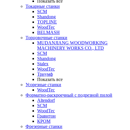
Показать все
Токарные станки
SCM
Shandong
TOPLINE
WoodTec
BELMASH
Торцовочные станки
MUDANJIANG WOODWORKING
MACHINERY WORKS CO., LTD
SCM
Shandong
Stalex
WoodTec
Триумф
Показать все
Усорезные станки
WoodTec
Форматно-раскроечный с подрезной пилой
Altendorf
SCM
WoodTec
Гравитон
КРОМ
Фрезерные станки