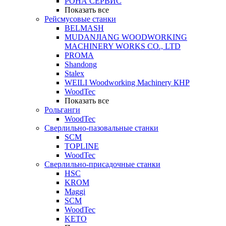
РОНА СЕРВИС
Показать все
Рейсмусовые станки
BELMASH
MUDANJIANG WOODWORKING
MACHINERY WORKS CO., LTD
PROMA
Shandong
Stalex
WEILI Woodworking Machinery КНР
WoodTec
Показать все
Рольганги
WoodTec
Сверлильно-пазовальные станки
SCM
TOPLINE
WoodTec
Сверлильно-присадочные станки
HSC
KROM
Maggi
SCM
WoodTec
KETO