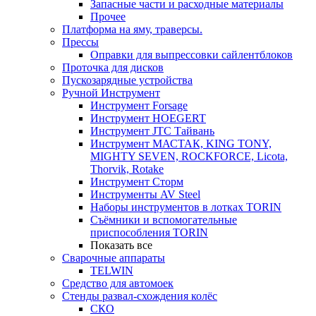
Запасные части и расходные материалы
Прочее
Платформа на яму, траверсы.
Прессы
Оправки для выпрессовки сайлентблоков
Проточка для дисков
Пускозарядные устройства
Ручной Инструмент
Инструмент Forsage
Инструмент HOEGERT
Инструмент JTC Тайвань
Инструмент МАСТАК, KING TONY,
MIGHTY SEVEN, ROCKFORCE, Licota,
Thorvik, Rotake
Инструмент Сторм
Инструменты AV Steel
Наборы инструментов в лотках TORIN
Съёмники и вспомогательные
приспособления TORIN
Показать все
Сварочные аппараты
TELWIN
Средство для автомоек
Стенды развал-схождения колёс
СКО