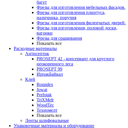
багет
Фрезы для изготовления мебельных фасадов.
Фрезы для изготовления плинтуса,
наличника, поручня
Фрезы для изготовления филенчатых дверей.
Фрезы для изготовления, половой доски,
вагонки
Фрезы для сращивания
Показать все
Расходные материалы
Антисептик
PROSEPT 42 - консервант для круглого
неокоренного леса
PROSEPT 99
ИрпакБайкал
Клей
Boundex
Jowat
Perfotak
TriXMelt
WoodTec
Техномелт
Показать все
Ленты шлифовальные
Упаковочные материалы и оборудование