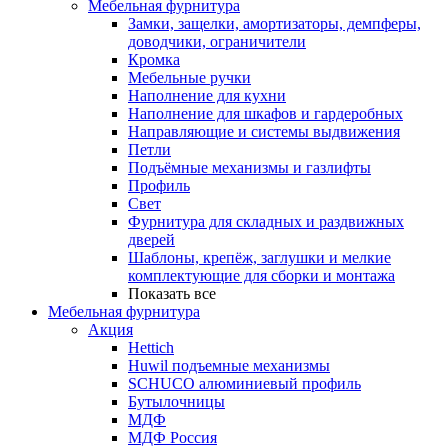
Мебельная фурнитура
Замки, защелки, амортизаторы, демпферы,
доводчики, ограничители
Кромка
Мебельные ручки
Наполнение для кухни
Наполнение для шкафов и гардеробных
Направляющие и системы выдвижения
Петли
Подъёмные механизмы и газлифты
Профиль
Свет
Фурнитура для складных и раздвижных
дверей
Шаблоны, крепёж, заглушки и мелкие
комплектующие для сборки и монтажа
Показать все
Мебельная фурнитура
Акция
Hettich
Huwil подъемные механизмы
SCHUCO алюминиевый профиль
Бутылочницы
МДФ
МДФ Россия