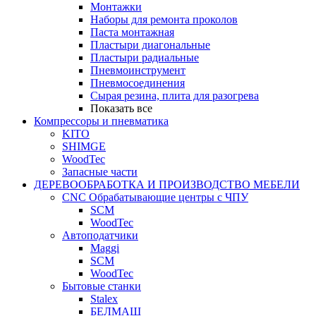
Монтажки
Наборы для ремонта проколов
Паста монтажная
Пластыри диагональные
Пластыри радиальные
Пневмоинструмент
Пневмосоединения
Сырая резина, плита для разогрева
Показать все
Компрессоры и пневматика
KITO
SHIMGE
WoodTec
Запасные части
ДЕРЕВООБРАБОТКА И ПРОИЗВОДСТВО МЕБЕЛИ
CNC Обрабатывающие центры с ЧПУ
SCM
WoodTec
Автоподатчики
Maggi
SCM
WoodTec
Бытовые станки
Stalex
БЕЛМАШ