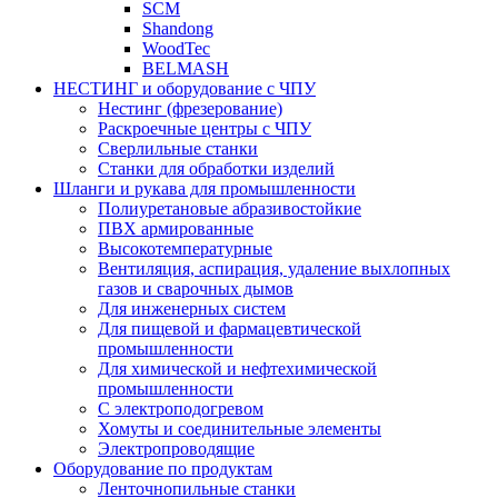
SCM
Shandong
WoodTec
BELMASH
НЕСТИНГ и оборудование с ЧПУ
Нестинг (фрезерование)
Раскроечные центры с ЧПУ
Сверлильные станки
Станки для обработки изделий
Шланги и рукава для промышленности
Полиуретановые абразивостойкие
ПВХ армированные
Высокотемпературные
Вентиляция, аспирация, удаление выхлопных
газов и сварочных дымов
Для инженерных систем
Для пищевой и фармацевтической
промышленности
Для химической и нефтехимической
промышленности
С электроподогревом
Хомуты и соединительные элементы
Электропроводящие
Оборудование по продуктам
Ленточнопильные станки