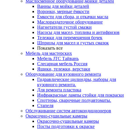
Маслосменное оборудование,мойки деталей
Ванны для мойки деталей
Воронки, мерные ёмкости
Ёмкости для сбора, и откачки масла
Маслораздаточное оборудование
Нагнетатели густой смазки
Насосы для масел, топлива и антифризов
Тележки для перемещения бочек
Шприцы для масел и густых смазок
Показать все
Мебель для мастерских
Мебель JTC Тайвань
Слесарная мебель Россия
Ящики, тележки, верстаки
Оборудование для кузовного ремонта
Гидравлические цилиндры, наборы для
кузовного ремонта.
Для ремонта пластика
Инфракрасные лампы стойки для покраски
Споттеры, сварочные полуавтоматы.
Стапеля
Обслуживание систем автокондиционеров
Окрасочно-сушильные камеры
Окрасочно-сушильные камеры
Посты подготовки к окраске