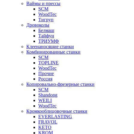
Ваймы и прессы
SCM
WoodTec
Тигруп
Дровоколы
Белмаш
Тайфун
ТРИУМФ
Клеенаносящие станки
Комбинированные станки
SCM
TOPLINE
WoodTec
Прочие
Россия
Копировально-фрезерные станки
SCM
Shandong
WEILI
WoodTec
Кромкооблицовочные станки
EVERLASTING
FRAVOL
KETO
KROM