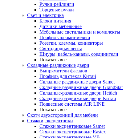
Ручки-рейлинги
Торцевые ручки
Свет и электрика
Блоки питания
Датчики мебельные
Мебельные светильники и комплекты
Профиль алюминиевый
Розетки, клеммы, коннекторы
Светодиодная лента
Шнуры, кабель-каналы, соединители
Показать все
Складные-раздвижные двери
Выпрямители фасадов
Профиль для стекла Китай
Складные раздвижные двери Samet
Складные-раздвижные двери GrandStar
Складные-раздвижные двери Hettich
Складные-раздвижные двери Китай
Подвесные системы AIR LINE
Показать все
Скотч двухсторонний для мебели
Стяжки, эксцентрики
Cтяжки эксцентриковые Samet
Стяжки эксцентриковые Rastex
Стяжки эксцентриковые VB