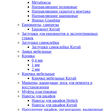
Метабоксы
Направляющие роликовые
Направляющие скрытого монтажа
Направляющие шариковые
Ящики Grandstar
Евровинты, саморезы
Евровинт Китай
Заглушки для евровинтов и эксцентриковых
стяжек
Заглушки самоклейки
Заглушки самоклейки Китай
Замки мебельные
Кромка
0,4 мм
1 мм
2 мм
Крючки мебельные
Крючки мебельные Китай
Маркеры, карандаши, воск для ремонта и
восстановления
Муфты пластиковые
Навесы для шкафов
Навесы для шкафов Hettich
Навесы для шкафов Китай
Наполнение шкафов, организации, выдвижные