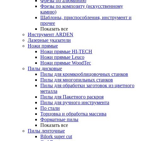
Фрезы по алюминию
Фрезы по композиту (искусственному
камню)
Шаблоны, приспособления, инструмент и
прочее
Показать все
Инструмент ARDEN
Лазерные указатели
Ножи прямые
Ножи прямые HI-TECH
Ножи прямые Leuco
Ножи прямые WoodTec
Пилы дисковые
Пилы для кромкооблицовочных станков
Пилы для многопильных станков
Пилы для обработки заготовок из цветного
металла
Пилы для Пакетного раскроя
Пилы для ручного инструмента
По стали
Торцовка и обработка массива
Форматные пилы
Показать все
Пилы ленточные
Bilork super cut