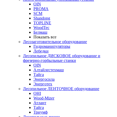
OIN
PROMA
SCM
Shandong
TOPLINE
WoodTec
Белмаш
Показать все
Лесозаготовительное оборудование
Гидроманипуляторы
Лебедки
Лесопильное ДИСКОВОЕ оборудование и
фрезерно-горбыльные станки
OIN
Алтайлестехмаш
Тайга
Энергосила
Энерготех
Лесопильное ЛЕНТОЧНОЕ оборудование
OHI
Wood-Mizer
Атлант
Тайга
Триумф
Лесопильные линии