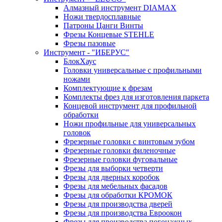
Алмазный инструмент DIAMAX
Ножи твердосплавные
Патроны Цанги Винты
Фрезы Концевые STEHLE
Фрезы пазовые
Инструмент - "ИБЕРУС"
БлокХаус
Головки универсальные с профильными
ножами
Комплектующие к фрезам
Комплекты фрез для изготовления паркета
Концевой инструмент для профильной
обработки
Ножи профильные для универсальных
головок
Фрезерные головки с винтовым зубом
Фрезерные головки филеночные
Фрезерные головки фуговальные
Фрезы для выборки четверти
Фрезы для дверных коробок
Фрезы для мебельных фасадов
Фрезы для обработки КРОМОК
Фрезы для производства дверей
Фрезы для производства Евроокон
Фрезы для производства погонажных