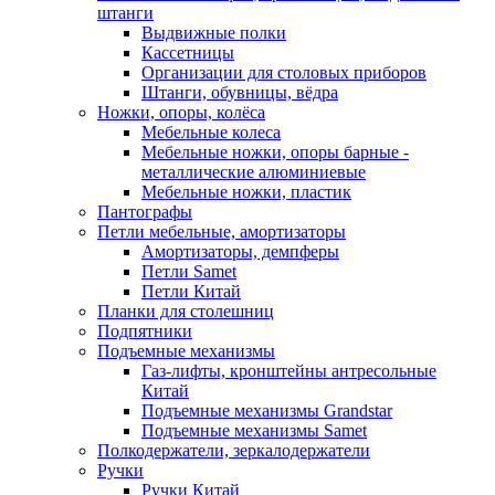
штанги
Выдвижные полки
Кассетницы
Организации для столовых приборов
Штанги, обувницы, вёдра
Ножки, опоры, колёса
Мебельные колеса
Мебельные ножки, опоры барные -
металлические алюминиевые
Мебельные ножки, пластик
Пантографы
Петли мебельные, амортизаторы
Амортизаторы, демпферы
Петли Samet
Петли Китай
Планки для столешниц
Подпятники
Подъемные механизмы
Газ-лифты, кронштейны антресольные
Китай
Подъемные механизмы Grandstar
Подъемные механизмы Samet
Полкодержатели, зеркалодержатели
Ручки
Ручки Китай