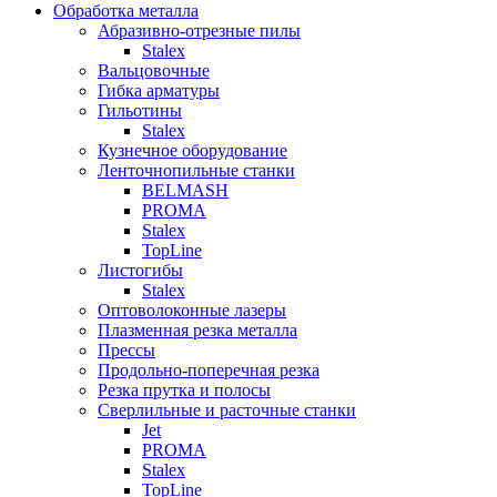
Обработка металла
Абразивно-отрезные пилы
Stalex
Вальцовочные
Гибка арматуры
Гильотины
Stalex
Кузнечное оборудование
Ленточнопильные станки
BELMASH
PROMA
Stalex
TopLine
Листогибы
Stalex
Оптоволоконные лазеры
Плазменная резка металла
Прессы
Продольно-поперечная резка
Резка прутка и полосы
Сверлильные и расточные станки
Jet
PROMA
Stalex
TopLine