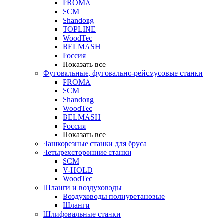
PROMA
SCM
Shandong
TOPLINE
WoodTec
BELMASH
Россия
Показать все
Фуговальные, фуговально-рейсмусовые станки
PROMA
SCM
Shandong
WoodTec
BELMASH
Россия
Показать все
Чашкорезные станки для бруса
Четырехсторонние станки
SCM
V-HOLD
WoodTec
Шланги и воздуховоды
Воздуховоды полиуретановые
Шланги
Шлифовальные станки