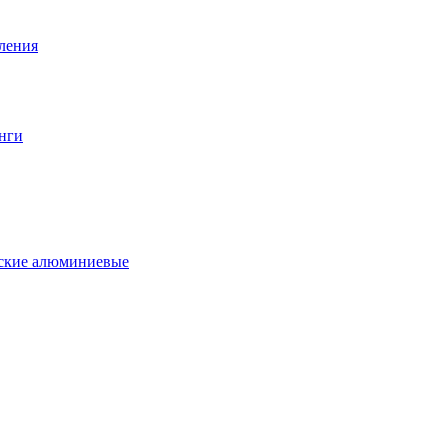
вления
нги
еские алюминиевые