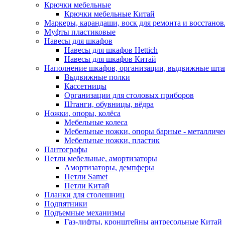
Крючки мебельные
Крючки мебельные Китай
Маркеры, карандаши, воск для ремонта и восстано
Муфты пластиковые
Навесы для шкафов
Навесы для шкафов Hettich
Навесы для шкафов Китай
Наполнение шкафов, организации, выдвижные шта
Выдвижные полки
Кассетницы
Организации для столовых приборов
Штанги, обувницы, вёдра
Ножки, опоры, колёса
Мебельные колеса
Мебельные ножки, опоры барные - металлич
Мебельные ножки, пластик
Пантографы
Петли мебельные, амортизаторы
Амортизаторы, демпферы
Петли Samet
Петли Китай
Планки для столешниц
Подпятники
Подъемные механизмы
Газ-лифты, кронштейны антресольные Китай