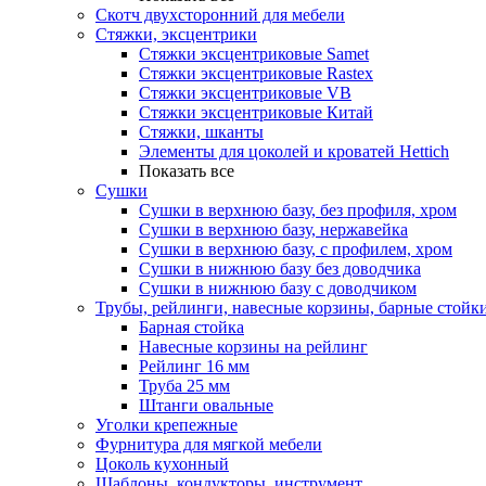
Скотч двухсторонний для мебели
Стяжки, эксцентрики
Cтяжки эксцентриковые Samet
Стяжки эксцентриковые Rastex
Стяжки эксцентриковые VB
Стяжки эксцентриковые Китай
Стяжки, шканты
Элементы для цоколей и кроватей Hettich
Показать все
Сушки
Сушки в верхнюю базу, без профиля, хром
Сушки в верхнюю базу, нержавейка
Сушки в верхнюю базу, с профилем, хром
Сушки в нижнюю базу без доводчика
Сушки в нижнюю базу с доводчиком
Трубы, рейлинги, навесные корзины, барные стойк
Барная стойка
Навесные корзины на рейлинг
Рейлинг 16 мм
Труба 25 мм
Штанги овальные
Уголки крепежные
Фурнитура для мягкой мебели
Цоколь кухонный
Шаблоны, кондукторы, инструмент