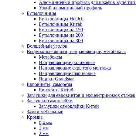
Алюминиевый профиль для шкафов-купе ти
Узкий алюминиевый профиль
Бутылочницы
Бутылочницы Hettich
Бутылочницы Китай
Бутылочницы на 150
Бутылочницы на 200
Бутылочницы на 300
Волшебный уголок
Выдвижные ящики, направляющие, метабоксы
Метабоксы
Направляющие роликовые
Направляющие скрытого монтажа
Направляющие шариковые
Ящики Grandstar
Евровинты, саморезы
Евровинт Китай
Заглушки для евровинтов и эксцентриковых стяжек
Заглушки самоклейки
Заглушки самоклейки Китай
Замки мебельные
Кромка
0,4 мм
1 мм
2 мм