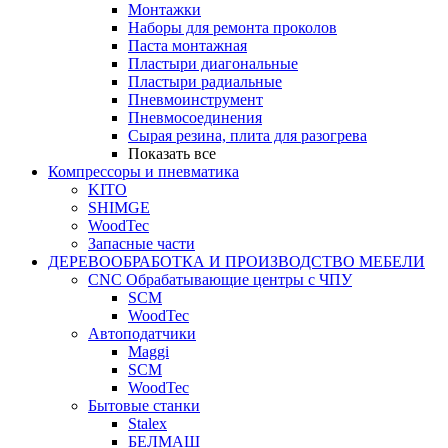
Монтажки
Наборы для ремонта проколов
Паста монтажная
Пластыри диагональные
Пластыри радиальные
Пневмоинструмент
Пневмосоединения
Сырая резина, плита для разогрева
Показать все
Компрессоры и пневматика
KITO
SHIMGE
WoodTec
Запасные части
ДЕРЕВООБРАБОТКА И ПРОИЗВОДСТВО МЕБЕЛИ
CNC Обрабатывающие центры с ЧПУ
SCM
WoodTec
Автоподатчики
Maggi
SCM
WoodTec
Бытовые станки
Stalex
БЕЛМАШ