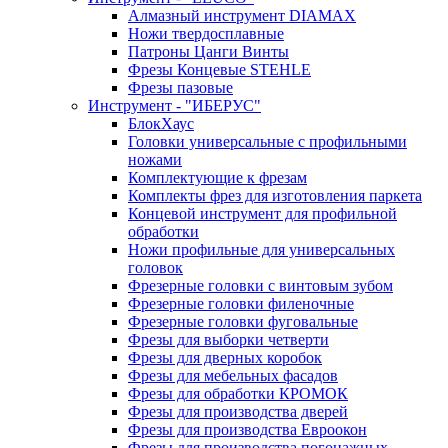
Алмазный инструмент DIAMAX
Ножи твердосплавные
Патроны Цанги Винты
Фрезы Концевые STEHLE
Фрезы пазовые
Инструмент - "ИБЕРУС"
БлокХаус
Головки универсальные с профильными
ножами
Комплектующие к фрезам
Комплекты фрез для изготовления паркета
Концевой инструмент для профильной
обработки
Ножи профильные для универсальных
головок
Фрезерные головки с винтовым зубом
Фрезерные головки филеночные
Фрезерные головки фуговальные
Фрезы для выборки четверти
Фрезы для дверных коробок
Фрезы для мебельных фасадов
Фрезы для обработки КРОМОК
Фрезы для производства дверей
Фрезы для производства Евроокон
Фрезы для производства погонажных