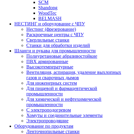
SCM
Shandong
WoodTec
BELMASH
НЕСТИНГ и оборудование с ЧПУ
Нестинг (фрезерование)
Раскроечные центры с ЧПУ
Сверлильные станки
Станки для обработки изделий
Шланги и рукава для промышленности
Полиуретановые абразивостойкие
ПВХ армированные
Высокотемпературные
Вентиляция, аспирация, удаление выхлопных
газов и сварочных дымов
Для инженерных систем
Для пищевой и фармацевтической
промышленности
Для химической и нефтехимической
промышленности
С электроподогревом
Хомуты и соединительные элементы
Электропроводящие
Оборудование по продуктам
Ленточнопильные станки