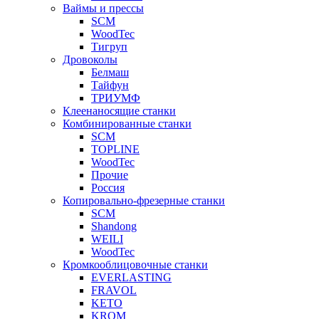
Ваймы и прессы
SCM
WoodTec
Тигруп
Дровоколы
Белмаш
Тайфун
ТРИУМФ
Клеенаносящие станки
Комбинированные станки
SCM
TOPLINE
WoodTec
Прочие
Россия
Копировально-фрезерные станки
SCM
Shandong
WEILI
WoodTec
Кромкооблицовочные станки
EVERLASTING
FRAVOL
KETO
KROM