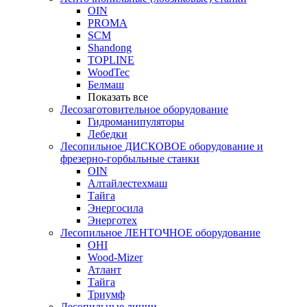
OIN
PROMA
SCM
Shandong
TOPLINE
WoodTec
Белмаш
Показать все
Лесозаготовительное оборудование
Гидроманипуляторы
Лебедки
Лесопильное ДИСКОВОЕ оборудование и
фрезерно-горбыльные станки
OIN
Алтайлестехмаш
Тайга
Энергосила
Энерготех
Лесопильное ЛЕНТОЧНОЕ оборудование
OHI
Wood-Mizer
Атлант
Тайга
Триумф
Лесопильные линии