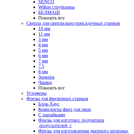
SENCO
Wilton струбцины
БЕЛМАШ
Показать все
Сверла для сверлильно-присадочных станков
10 мм
11 мм
3 мм
4 мм
5 мм
6 мм
7 мм
7.5
8 мм
Зенкера
Чашки
Показать все
Угломеры
Фрезы для фрезерных станков
Блок-Хаус
Комплекты фрез для окон
С напайками
Фрезы для изготовл. полуштапа
,полугалтелей, г
Фрезы для изготовления дверного штапика,