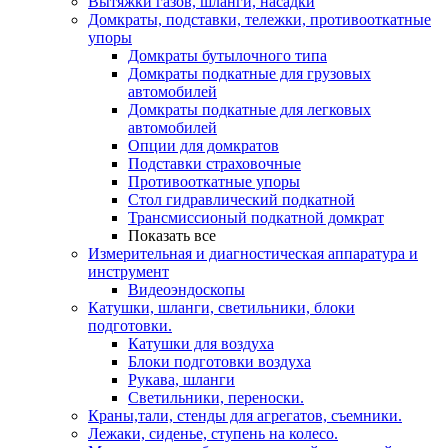
Вытяжки газов, шланги, насадки
Домкраты, подставки, тележки, противооткатные
упоры
Домкраты бутылочного типа
Домкраты подкатные для грузовых
автомобилей
Домкраты подкатные для легковых
автомобилей
Опции для домкратов
Подставки страховочные
Противооткатные упоры
Стол гидравлический подкатной
Трансмиссионый подкатной домкрат
Показать все
Измерительная и диагностическая аппаратура и
инструмент
Видеоэндоскопы
Катушки, шланги, светильники, блоки
подготовки.
Катушки для воздуха
Блоки подготовки воздуха
Рукава, шланги
Светильники, переноски.
Краны,тали, стенды для агрегатов, съемники.
Лежаки, сиденье, ступень на колесо.