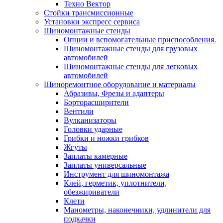
Техно Вектор
Стойки трансмиссионные
Установки экспресс сервиса
Шиномонтажные стенды
Опции и вспомогательные приспособления.
Шиномонтажные стенды для грузовых
автомобилей
Шиномонтажные стенды для легковых
автомобилей
Шиноремонтное оборудование и материалы
Абразивы, Фрезы и адаптеры
Борторасширители
Вентили
Вулканизаторы
Головки ударные
Грибки и ножки грибков
Жгуты
Заплаты камерные
Заплаты универсальные
Инструмент для шиномонтажа
Клей, герметик, уплотнители,
обезжириватели
Клети
Манометры, наконечники, удлинители для
подкачки