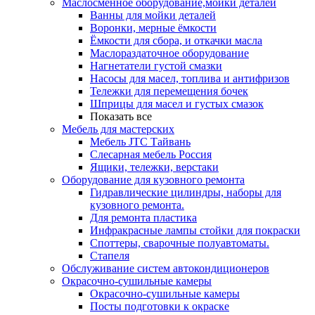
Маслосменное оборудование,мойки деталей
Ванны для мойки деталей
Воронки, мерные ёмкости
Ёмкости для сбора, и откачки масла
Маслораздаточное оборудование
Нагнетатели густой смазки
Насосы для масел, топлива и антифризов
Тележки для перемещения бочек
Шприцы для масел и густых смазок
Показать все
Мебель для мастерских
Мебель JTC Тайвань
Слесарная мебель Россия
Ящики, тележки, верстаки
Оборудование для кузовного ремонта
Гидравлические цилиндры, наборы для
кузовного ремонта.
Для ремонта пластика
Инфракрасные лампы стойки для покраски
Споттеры, сварочные полуавтоматы.
Стапеля
Обслуживание систем автокондиционеров
Окрасочно-сушильные камеры
Окрасочно-сушильные камеры
Посты подготовки к окраске