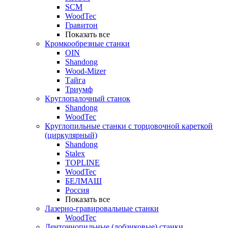
SCM
WoodTec
Гравитон
Показать все
Кромкообрезные станки
OIN
Shandong
Wood-Mizer
Тайга
Триумф
Круглопалочный станок
Shandong
WoodTec
Круглопильные станки с торцовочной кареткой
(циркулярный)
Shandong
Stalex
TOPLINE
WoodTec
БЕЛМАШ
Россия
Показать все
Лазерно-гравировальные станки
WoodTec
Ленточнопильные (лобзиковые) станки