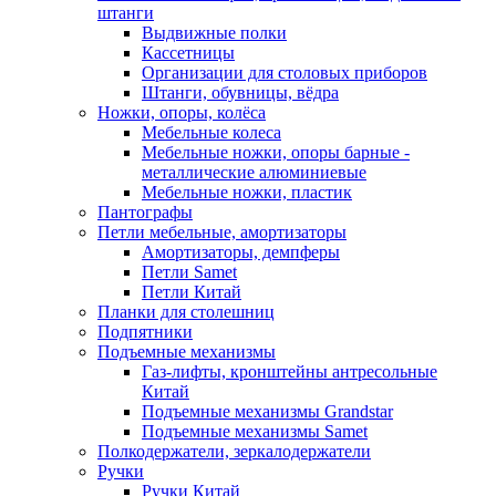
штанги
Выдвижные полки
Кассетницы
Организации для столовых приборов
Штанги, обувницы, вёдра
Ножки, опоры, колёса
Мебельные колеса
Мебельные ножки, опоры барные -
металлические алюминиевые
Мебельные ножки, пластик
Пантографы
Петли мебельные, амортизаторы
Амортизаторы, демпферы
Петли Samet
Петли Китай
Планки для столешниц
Подпятники
Подъемные механизмы
Газ-лифты, кронштейны антресольные
Китай
Подъемные механизмы Grandstar
Подъемные механизмы Samet
Полкодержатели, зеркалодержатели
Ручки
Ручки Китай