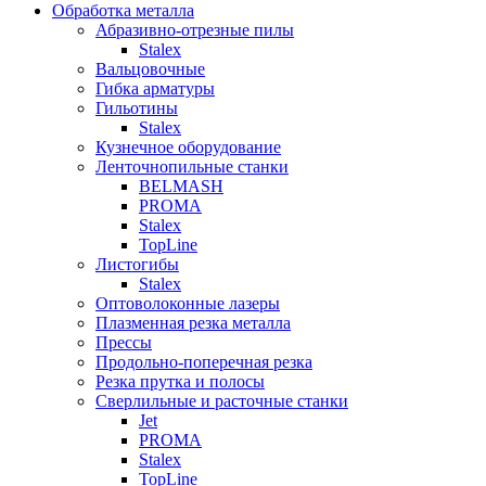
Обработка металла
Абразивно-отрезные пилы
Stalex
Вальцовочные
Гибка арматуры
Гильотины
Stalex
Кузнечное оборудование
Ленточнопильные станки
BELMASH
PROMA
Stalex
TopLine
Листогибы
Stalex
Оптоволоконные лазеры
Плазменная резка металла
Прессы
Продольно-поперечная резка
Резка прутка и полосы
Сверлильные и расточные станки
Jet
PROMA
Stalex
TopLine