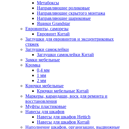
Метабоксы
Направляющие роликовые
Направляющие скрытого монтажа
Направляющие шариковые
Ящики Grandstar
Евровинты, саморезы
Евровинт Китай
Заглушки для евровинтов и эксцентриковых
стяжек
Заглушки самоклейки
Заглушки самоклейки Китай
Замки мебельные
Кромка
0,4 мм
1 мм
2 мм
Крючки мебельные
Крючки мебельные Китай
Маркеры, карандаши, воск для ремонта и
восстановления
Муфты пластиковые
Навесы для шкафов
Навесы для шкафов Hettich
Навесы для шкафов Китай
Наполнение шкафов, организации, выдвижные