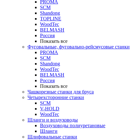
PROMA
SCM
Shandong
TOPLINE
WoodTec
BELMASH
Россия
Показать все
Фуговальные, фуговально-рейсмусовые станки
PROMA
SCM
Shandong
WoodTec
BELMASH
Россия
Показать все
Чашкорезные станки для бруса
Четырехсторонние станки
SCM
V-HOLD
WoodTec
Шланги и воздуховоды
Воздуховоды полиуретановые
Шланги
Шлифовальные станки