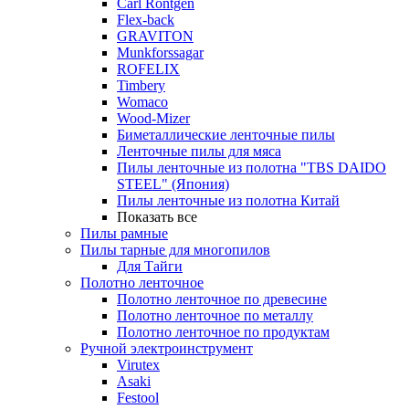
Carl Rontgen
Flex-back
GRAVITON
Munkforssagar
ROFELIX
Timbery
Womaco
Wood-Mizer
Биметаллические ленточные пилы
Ленточные пилы для мяса
Пилы ленточные из полотна "TBS DAIDO
STEEL" (Япония)
Пилы ленточные из полотна Китай
Показать все
Пилы рамные
Пилы тарные для многопилов
Для Тайги
Полотно ленточное
Полотно ленточное по древесине
Полотно ленточное по металлу
Полотно ленточное по продуктам
Ручной электроинструмент
Virutex
Asaki
Festool