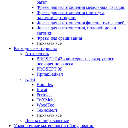
багет
Фрезы для изготовления мебельных фасадов.
Фрезы для изготовления плинтуса,
наличника, поручня
Фрезы для изготовления филенчатых дверей.
Фрезы для изготовления, половой доски,
вагонки
Фрезы для сращивания
Показать все
Расходные материалы
Антисептик
PROSEPT 42 - консервант для круглого
неокоренного леса
PROSEPT 99
ИрпакБайкал
Клей
Boundex
Jowat
Perfotak
TriXMelt
WoodTec
Техномелт
Показать все
Ленты шлифовальные
Упаковочные материалы и оборудование