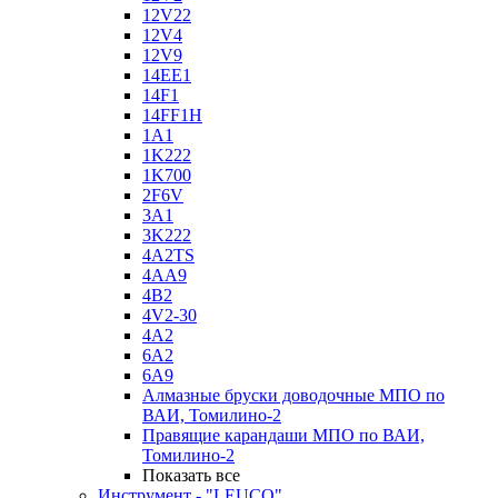
12V22
12V4
12V9
14EE1
14F1
14FF1H
1A1
1K222
1K700
2F6V
3A1
3K222
4A2TS
4AA9
4B2
4V2-30
4А2
6A2
6A9
Алмазные бруски доводочные МПО по
ВАИ, Томилино-2
Правящие карандаши МПО по ВАИ,
Томилино-2
Показать все
Инструмент - "LEUCO"