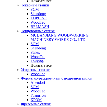
Показать все
Токарные станки
SCM
Shandong
TOPLINE
WoodTec
BELMASH
Торцовочные станки
MUDANJIANG WOODWORKING
MACHINERY WORKS CO., LTD
SCM
Shandong
Stalex
WoodTec
Триумф
Показать все
Усорезные станки
WoodTec
Форматно-раскроечный с подрезной пилой
Altendorf
SCM
WoodTec
Гравитон
КРОМ
Фрезерные станки