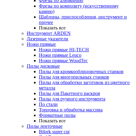
Фрезы по алюминию
Фрезы по композиту (искусственному
камню)
Шаблоны, приспособления, инструмент и
прочее
Показать все
Инструмент ARDEN
Лазерные указатели
Ножи прямые
Ножи прямые HI-TECH
Ножи прямые Leuco
Ножи прямые WoodTec
Пилы дисковые
Пилы для кромкооблицовочных станков
Пилы для многопильных станков
Пилы для обработки заготовок из цветного
металла
Пилы для Пакетного раскроя
Пилы для ручного инструмента
По стали
Торцовка и обработка массива
Форматные пилы
Показать все
Пилы ленточные
Bilork super cut