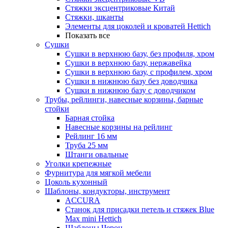
Стяжки эксцентриковые Китай
Стяжки, шканты
Элементы для цоколей и кроватей Hettich
Показать все
Сушки
Сушки в верхнюю базу, без профиля, хром
Сушки в верхнюю базу, нержавейка
Сушки в верхнюю базу, с профилем, хром
Сушки в нижнюю базу без доводчика
Сушки в нижнюю базу с доводчиком
Трубы, рейлинги, навесные корзины, барные
стойки
Барная стойка
Навесные корзины на рейлинг
Рейлинг 16 мм
Труба 25 мм
Штанги овальные
Уголки крепежные
Фурнитура для мягкой мебели
Цоколь кухонный
Шаблоны, кондукторы, инструмент
ACCURA
Станок для присадки петель и стяжек Blue
Max mini Hettich
Шаблоны Черон