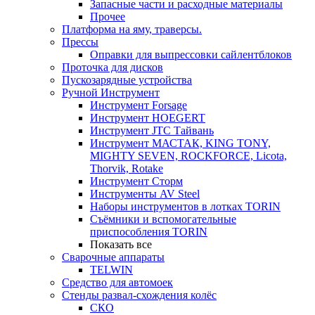
Запасные части и расходные материалы
Прочее
Платформа на яму, траверсы.
Прессы
Оправки для выпрессовки сайлентблоков
Проточка для дисков
Пускозарядные устройства
Ручной Инструмент
Инструмент Forsage
Инструмент HOEGERT
Инструмент JTC Тайвань
Инструмент МАСТАК, KING TONY,
MIGHTY SEVEN, ROCKFORCE, Licota,
Thorvik, Rotake
Инструмент Сторм
Инструменты AV Steel
Наборы инструментов в лотках TORIN
Съёмники и вспомогательные
приспособления TORIN
Показать все
Сварочные аппараты
TELWIN
Средство для автомоек
Стенды развал-схождения колёс
СКО