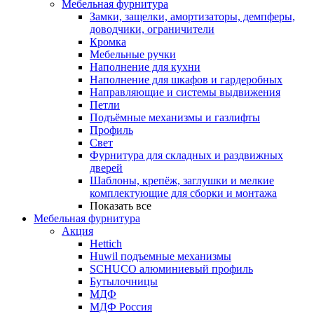
Мебельная фурнитура
Замки, защелки, амортизаторы, демпферы,
доводчики, ограничители
Кромка
Мебельные ручки
Наполнение для кухни
Наполнение для шкафов и гардеробных
Направляющие и системы выдвижения
Петли
Подъёмные механизмы и газлифты
Профиль
Свет
Фурнитура для складных и раздвижных
дверей
Шаблоны, крепёж, заглушки и мелкие
комплектующие для сборки и монтажа
Показать все
Мебельная фурнитура
Акция
Hettich
Huwil подъемные механизмы
SCHUCO алюминиевый профиль
Бутылочницы
МДФ
МДФ Россия