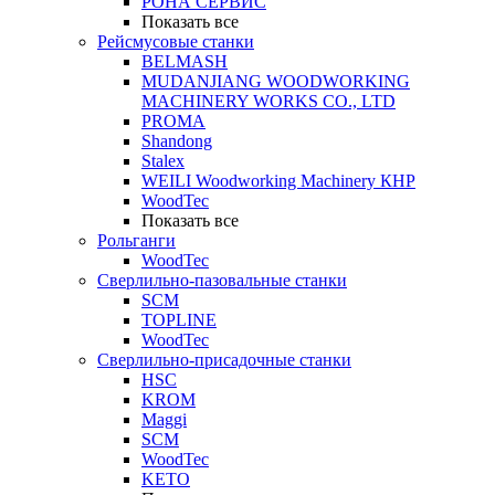
РОНА СЕРВИС
Показать все
Рейсмусовые станки
BELMASH
MUDANJIANG WOODWORKING
MACHINERY WORKS CO., LTD
PROMA
Shandong
Stalex
WEILI Woodworking Machinery КНР
WoodTec
Показать все
Рольганги
WoodTec
Сверлильно-пазовальные станки
SCM
TOPLINE
WoodTec
Сверлильно-присадочные станки
HSC
KROM
Maggi
SCM
WoodTec
KETO