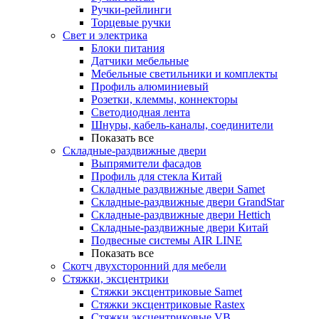
Ручки-рейлинги
Торцевые ручки
Свет и электрика
Блоки питания
Датчики мебельные
Мебельные светильники и комплекты
Профиль алюминиевый
Розетки, клеммы, коннекторы
Светодиодная лента
Шнуры, кабель-каналы, соединители
Показать все
Складные-раздвижные двери
Выпрямители фасадов
Профиль для стекла Китай
Складные раздвижные двери Samet
Складные-раздвижные двери GrandStar
Складные-раздвижные двери Hettich
Складные-раздвижные двери Китай
Подвесные системы AIR LINE
Показать все
Скотч двухсторонний для мебели
Стяжки, эксцентрики
Cтяжки эксцентриковые Samet
Стяжки эксцентриковые Rastex
Стяжки эксцентриковые VB