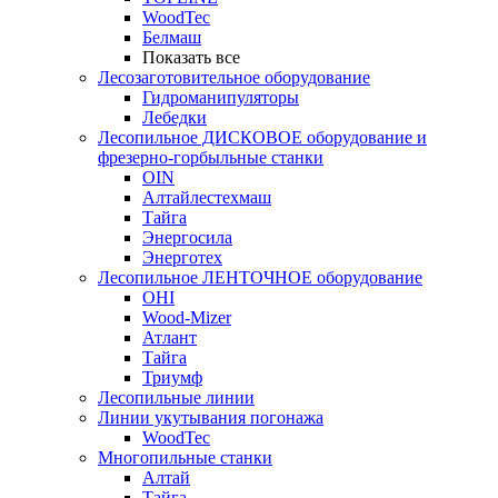
WoodTec
Белмаш
Показать все
Лесозаготовительное оборудование
Гидроманипуляторы
Лебедки
Лесопильное ДИСКОВОЕ оборудование и
фрезерно-горбыльные станки
OIN
Алтайлестехмаш
Тайга
Энергосила
Энерготех
Лесопильное ЛЕНТОЧНОЕ оборудование
OHI
Wood-Mizer
Атлант
Тайга
Триумф
Лесопильные линии
Линии укутывания погонажа
WoodTec
Многопильные станки
Алтай
Тайга