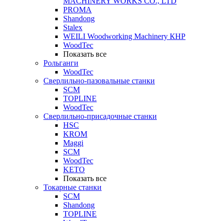
MACHINERY WORKS CO., LTD
PROMA
Shandong
Stalex
WEILI Woodworking Machinery КНР
WoodTec
Показать все
Рольганги
WoodTec
Сверлильно-пазовальные станки
SCM
TOPLINE
WoodTec
Сверлильно-присадочные станки
HSC
KROM
Maggi
SCM
WoodTec
KETO
Показать все
Токарные станки
SCM
Shandong
TOPLINE