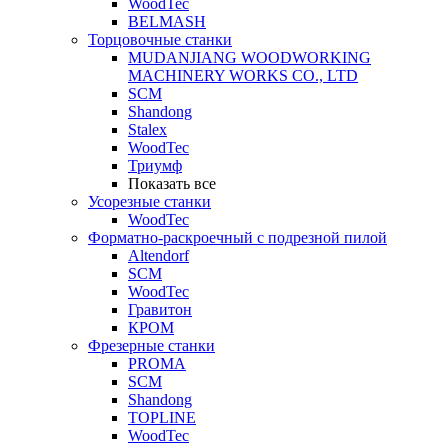
WoodTec
BELMASH
Торцовочные станки
MUDANJIANG WOODWORKING
MACHINERY WORKS CO., LTD
SCM
Shandong
Stalex
WoodTec
Триумф
Показать все
Усорезные станки
WoodTec
Форматно-раскроечный с подрезной пилой
Altendorf
SCM
WoodTec
Гравитон
КРОМ
Фрезерные станки
PROMA
SCM
Shandong
TOPLINE
WoodTec