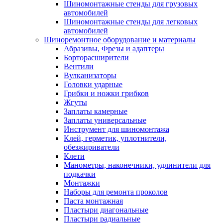
Шиномонтажные стенды для грузовых
автомобилей
Шиномонтажные стенды для легковых
автомобилей
Шиноремонтное оборудование и материалы
Абразивы, Фрезы и адаптеры
Борторасширители
Вентили
Вулканизаторы
Головки ударные
Грибки и ножки грибков
Жгуты
Заплаты камерные
Заплаты универсальные
Инструмент для шиномонтажа
Клей, герметик, уплотнители,
обезжириватели
Клети
Манометры, наконечники, удлинители для
подкачки
Монтажки
Наборы для ремонта проколов
Паста монтажная
Пластыри диагональные
Пластыри радиальные