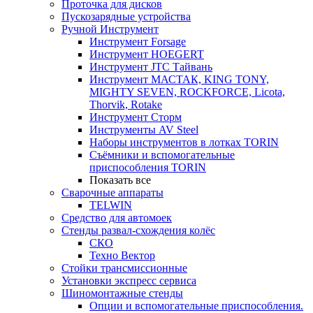
Проточка для дисков
Пускозарядные устройства
Ручной Инструмент
Инструмент Forsage
Инструмент HOEGERT
Инструмент JTC Тайвань
Инструмент МАСТАК, KING TONY,
MIGHTY SEVEN, ROCKFORCE, Licota,
Thorvik, Rotake
Инструмент Сторм
Инструменты AV Steel
Наборы инструментов в лотках TORIN
Съёмники и вспомогательные
приспособления TORIN
Показать все
Сварочные аппараты
TELWIN
Средство для автомоек
Стенды развал-схождения колёс
СКО
Техно Вектор
Стойки трансмиссионные
Установки экспресс сервиса
Шиномонтажные стенды
Опции и вспомогательные приспособления.