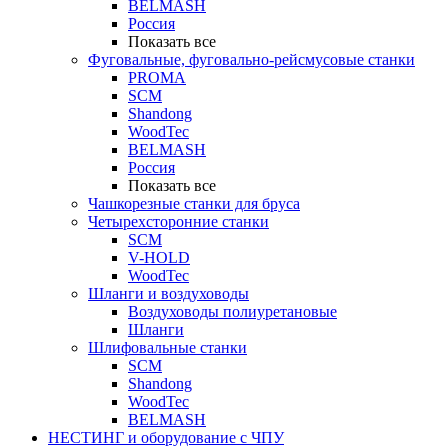
BELMASH
Россия
Показать все
Фуговальные, фуговально-рейсмусовые станки
PROMA
SCM
Shandong
WoodTec
BELMASH
Россия
Показать все
Чашкорезные станки для бруса
Четырехсторонние станки
SCM
V-HOLD
WoodTec
Шланги и воздуховоды
Воздуховоды полиуретановые
Шланги
Шлифовальные станки
SCM
Shandong
WoodTec
BELMASH
НЕСТИНГ и оборудование с ЧПУ