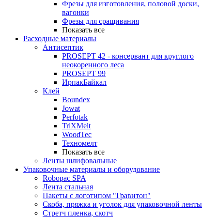
Фрезы для изготовления, половой доски,
вагонки
Фрезы для сращивания
Показать все
Расходные материалы
Антисептик
PROSEPT 42 - консервант для круглого
неокоренного леса
PROSEPT 99
ИрпакБайкал
Клей
Boundex
Jowat
Perfotak
TriXMelt
WoodTec
Техномелт
Показать все
Ленты шлифовальные
Упаковочные материалы и оборудование
Robopac SPA
Лента стальная
Пакеты с логотипом "Гравитон"
Скоба, пряжка и уголок для упаковочной ленты
Стретч пленка, скотч