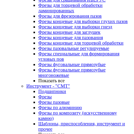
Фрезы для торцевой обработки
ламинированных
Фрезы для фрезерования пазов
Фрезы концевые для выборки глухих пазов
Фрезы концевые для выборки гнезд
Фрезы концевые для заглушек
Фрезы концевые для пазования
Фрезы концевые для торцевой обработки
Фрезы пазовальные регулируемые
Фрезы специальные для формирования
угловых пов
Фрезы фуговальные прямозубые
Фрезы фуговальные прямозубые
многоножевые
Показать все
Инструмент - "СМТ"
Подшипники
Фрезы
Фрезы пазовые
Фрезы по алюминию
Фрезы по композиту (искусственному
камню)
Шаблоны, приспособления, инструмент и
прочее