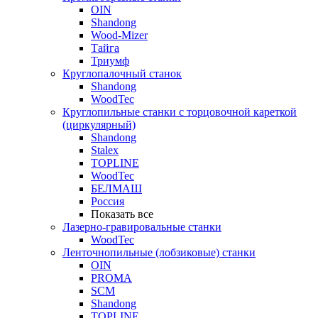
OIN
Shandong
Wood-Mizer
Тайга
Триумф
Круглопалочный станок
Shandong
WoodTec
Круглопильные станки с торцовочной кареткой
(циркулярный)
Shandong
Stalex
TOPLINE
WoodTec
БЕЛМАШ
Россия
Показать все
Лазерно-гравировальные станки
WoodTec
Ленточнопильные (лобзиковые) станки
OIN
PROMA
SCM
Shandong
TOPLINE