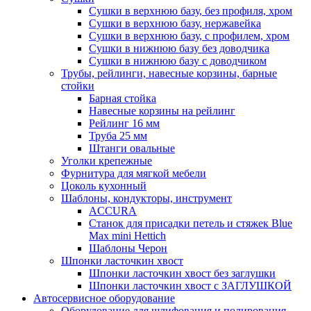
Сушки в верхнюю базу, без профиля, хром
Сушки в верхнюю базу, нержавейка
Сушки в верхнюю базу, с профилем, хром
Сушки в нижнюю базу без доводчика
Сушки в нижнюю базу с доводчиком
Трубы, рейлинги, навесные корзины, барные
стойки
Барная стойка
Навесные корзины на рейлинг
Рейлинг 16 мм
Труба 25 мм
Штанги овальные
Уголки крепежные
Фурнитура для мягкой мебели
Цоколь кухонный
Шаблоны, кондукторы, инструмент
ACCURA
Станок для присадки петель и стяжек Blue
Max mini Hettich
Шаблоны Черон
Шпонки ласточкин хвост
Шпонки ласточкин хвост без заглушки
Шпонки ласточкин хвост с ЗАГЛУШКОЙ
Автосервисное оборудование
Оборудование для шлифования и полирования