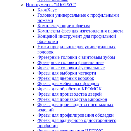
Инструмент - "ИБЕРУС"
БлокХаус
Головки универсальные с профильными
ножами
Комплектующие к фрезам
Комплекты фрез для изготовления паркета
Концевой инструмент для профильной
обработки
Ножи профильные для универсальных
головок
Фрезерные головки с винтовым зубом
Фрезерные головки филеночные
Фрезерные головки фуговальные
Фрезы для выборки четверти
Фрезы для дверных коробок
Фрезы для мебельных фасадов
Фрезы для обработки КРОМОК
Фрезы для производства дверей
Фрезы для производства Евроокон
Фрезы для производства погонажных
изделий
Фрезы для профилирования обкладки
Фрезы для радиусного одностороннего
профилир
Фрезы для сращивания ИБЕРУС