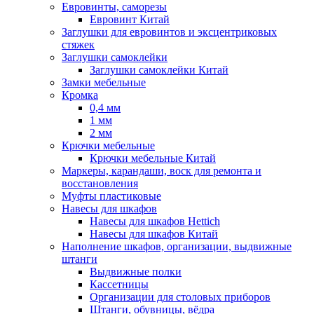
Евровинты, саморезы
Евровинт Китай
Заглушки для евровинтов и эксцентриковых
стяжек
Заглушки самоклейки
Заглушки самоклейки Китай
Замки мебельные
Кромка
0,4 мм
1 мм
2 мм
Крючки мебельные
Крючки мебельные Китай
Маркеры, карандаши, воск для ремонта и
восстановления
Муфты пластиковые
Навесы для шкафов
Навесы для шкафов Hettich
Навесы для шкафов Китай
Наполнение шкафов, организации, выдвижные
штанги
Выдвижные полки
Кассетницы
Организации для столовых приборов
Штанги, обувницы, вёдра