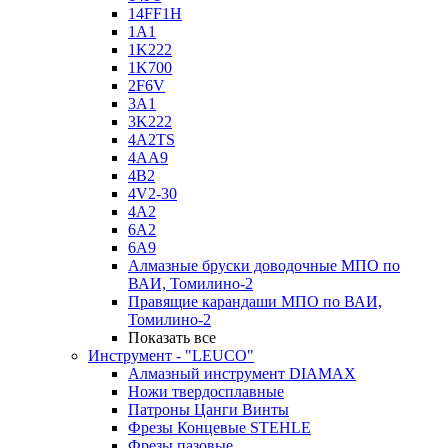
14FF1H
1A1
1K222
1K700
2F6V
3A1
3K222
4A2TS
4AA9
4B2
4V2-30
4А2
6A2
6A9
Алмазные бруски доводочные МПО по
ВАИ, Томилино-2
Правящие карандаши МПО по ВАИ,
Томилино-2
Показать все
Инструмент - "LEUCO"
Алмазный инструмент DIAMAX
Ножи твердосплавные
Патроны Цанги Винты
Фрезы Концевые STEHLE
Фрезы пазовые