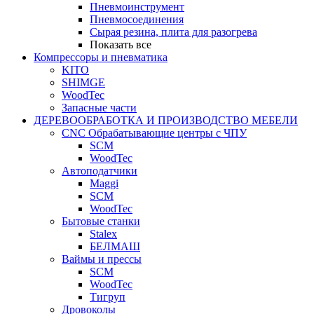
Пневмоинструмент
Пневмосоединения
Сырая резина, плита для разогрева
Показать все
Компрессоры и пневматика
KITO
SHIMGE
WoodTec
Запасные части
ДЕРЕВООБРАБОТКА И ПРОИЗВОДСТВО МЕБЕЛИ
CNC Обрабатывающие центры с ЧПУ
SCM
WoodTec
Автоподатчики
Maggi
SCM
WoodTec
Бытовые станки
Stalex
БЕЛМАШ
Ваймы и прессы
SCM
WoodTec
Тигруп
Дровоколы