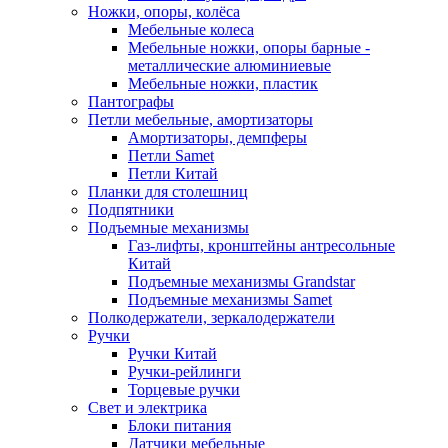
Ножки, опоры, колёса
Мебельные колеса
Мебельные ножки, опоры барные -
металлические алюминиевые
Мебельные ножки, пластик
Пантографы
Петли мебельные, амортизаторы
Амортизаторы, демпферы
Петли Samet
Петли Китай
Планки для столешниц
Подпятники
Подъемные механизмы
Газ-лифты, кронштейны антресольные
Китай
Подъемные механизмы Grandstar
Подъемные механизмы Samet
Полкодержатели, зеркалодержатели
Ручки
Ручки Китай
Ручки-рейлинги
Торцевые ручки
Свет и электрика
Блоки питания
Датчики мебельные