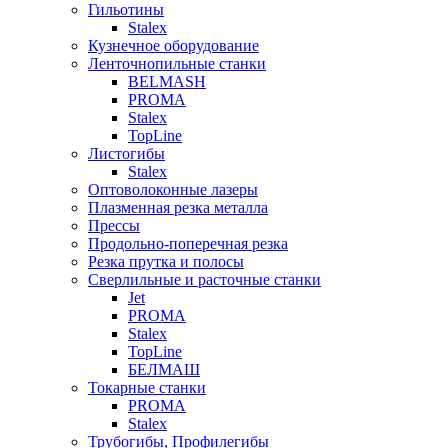
Гильотины
Stalex
Кузнечное оборудование
Ленточнопильные станки
BELMASH
PROMA
Stalex
TopLine
Листогибы
Stalex
Оптоволоконные лазеры
Плазменная резка металла
Прессы
Продольно-поперечная резка
Резка прутка и полосы
Сверлильные и расточные станки
Jet
PROMA
Stalex
TopLine
БЕЛМАШ
Токарные станки
PROMA
Stalex
Трубогибы, Профилегибы