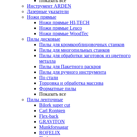
Показать все
Инструмент ARDEN
Лазерные указатели
Ножи прямые
Ножи прямые HI-TECH
Ножи прямые Leuco
Ножи прямые WoodTec
Пилы дисковые
Пилы для кромкооблицовочных станков
Пилы для многопильных станков
Пилы для обработки заготовок из цветного
металла
Пилы для Пакетного раскроя
Пилы для ручного инструмента
По стали
Торцовка и обработка массива
Форматные пилы
Показать все
Пилы ленточные
Bilork super cut
Carl Rontgen
Flex-back
GRAVITON
Munkforssagar
ROFELIX