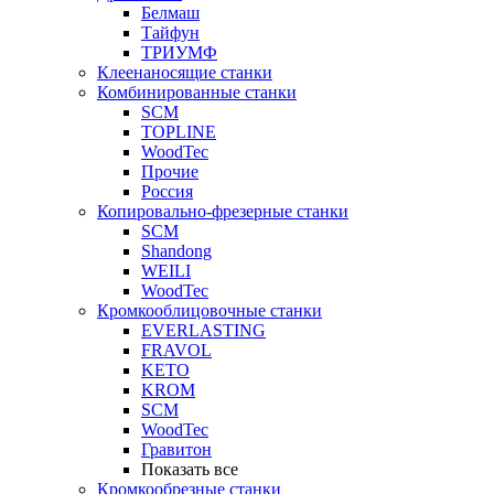
Белмаш
Тайфун
ТРИУМФ
Клеенаносящие станки
Комбинированные станки
SCM
TOPLINE
WoodTec
Прочие
Россия
Копировально-фрезерные станки
SCM
Shandong
WEILI
WoodTec
Кромкооблицовочные станки
EVERLASTING
FRAVOL
KETO
KROM
SCM
WoodTec
Гравитон
Показать все
Кромкообрезные станки