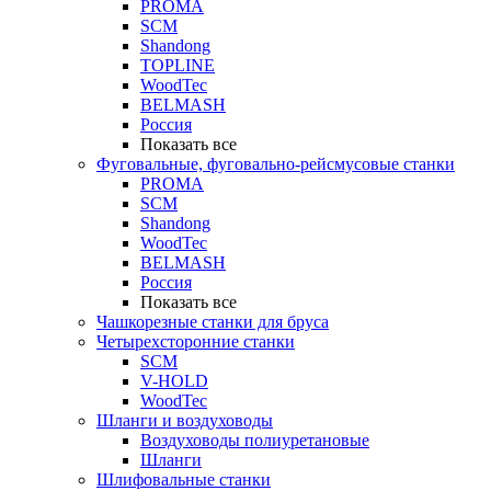
PROMA
SCM
Shandong
TOPLINE
WoodTec
BELMASH
Россия
Показать все
Фуговальные, фуговально-рейсмусовые станки
PROMA
SCM
Shandong
WoodTec
BELMASH
Россия
Показать все
Чашкорезные станки для бруса
Четырехсторонние станки
SCM
V-HOLD
WoodTec
Шланги и воздуховоды
Воздуховоды полиуретановые
Шланги
Шлифовальные станки