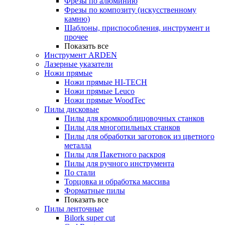
Фрезы по алюминию
Фрезы по композиту (искусственному
камню)
Шаблоны, приспособления, инструмент и
прочее
Показать все
Инструмент ARDEN
Лазерные указатели
Ножи прямые
Ножи прямые HI-TECH
Ножи прямые Leuco
Ножи прямые WoodTec
Пилы дисковые
Пилы для кромкооблицовочных станков
Пилы для многопильных станков
Пилы для обработки заготовок из цветного
металла
Пилы для Пакетного раскроя
Пилы для ручного инструмента
По стали
Торцовка и обработка массива
Форматные пилы
Показать все
Пилы ленточные
Bilork super cut