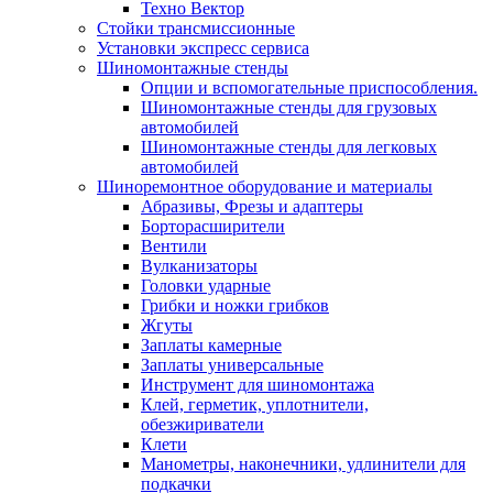
Техно Вектор
Стойки трансмиссионные
Установки экспресс сервиса
Шиномонтажные стенды
Опции и вспомогательные приспособления.
Шиномонтажные стенды для грузовых
автомобилей
Шиномонтажные стенды для легковых
автомобилей
Шиноремонтное оборудование и материалы
Абразивы, Фрезы и адаптеры
Борторасширители
Вентили
Вулканизаторы
Головки ударные
Грибки и ножки грибков
Жгуты
Заплаты камерные
Заплаты универсальные
Инструмент для шиномонтажа
Клей, герметик, уплотнители,
обезжириватели
Клети
Манометры, наконечники, удлинители для
подкачки