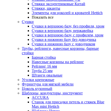
Стяжки эксцентриковые Китай
Стяжки, шканты
Элементы для цоколей и кроватей Hettich
Показать все
Сушки
Сушки в верхнюю базу, без профиля, хром
Сушки в верхнюю базу, нержавейка
Сушки в верхнюю базу, с профилем, хром
Сушки в нижнюю базу без доводчика
Сушки в нижнюю базу с доводчиком
Трубы, рейлинги, навесные корзины, барные
стойки
Барная стойка
Навесные корзины на рейлинг
Рейлинг 16 мм
Труба 25 мм
Штанги овальные
Уголки крепежные
Фурнитура для мягкой мебели
Цоколь кухонный
Шаблоны, кондукторы, инструмент
ACCURA
Станок для присадки петель и стяжек Blue
Max mini Hettich
Шаблоны Черон