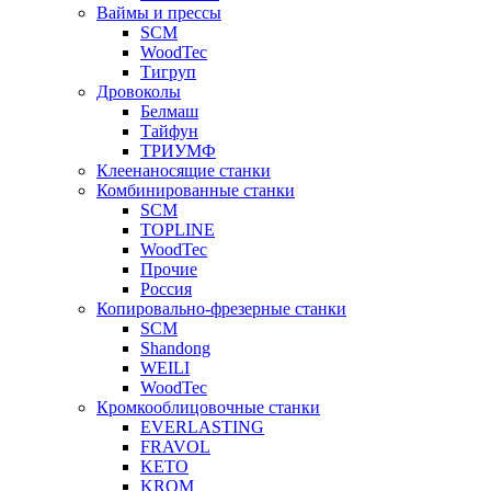
Ваймы и прессы
SCM
WoodTec
Тигруп
Дровоколы
Белмаш
Тайфун
ТРИУМФ
Клеенаносящие станки
Комбинированные станки
SCM
TOPLINE
WoodTec
Прочие
Россия
Копировально-фрезерные станки
SCM
Shandong
WEILI
WoodTec
Кромкооблицовочные станки
EVERLASTING
FRAVOL
KETO
KROM