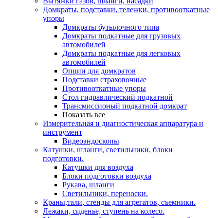
Вытяжки газов, шланги, насадки
Домкраты, подставки, тележки, противооткатные
упоры
Домкраты бутылочного типа
Домкраты подкатные для грузовых
автомобилей
Домкраты подкатные для легковых
автомобилей
Опции для домкратов
Подставки страховочные
Противооткатные упоры
Стол гидравлический подкатной
Трансмиссионый подкатной домкрат
Показать все
Измерительная и диагностическая аппаратура и
инструмент
Видеоэндоскопы
Катушки, шланги, светильники, блоки
подготовки.
Катушки для воздуха
Блоки подготовки воздуха
Рукава, шланги
Светильники, переноски.
Краны,тали, стенды для агрегатов, съемники.
Лежаки, сиденье, ступень на колесо.