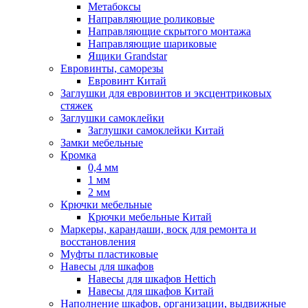
Метабоксы
Направляющие роликовые
Направляющие скрытого монтажа
Направляющие шариковые
Ящики Grandstar
Евровинты, саморезы
Евровинт Китай
Заглушки для евровинтов и эксцентриковых
стяжек
Заглушки самоклейки
Заглушки самоклейки Китай
Замки мебельные
Кромка
0,4 мм
1 мм
2 мм
Крючки мебельные
Крючки мебельные Китай
Маркеры, карандаши, воск для ремонта и
восстановления
Муфты пластиковые
Навесы для шкафов
Навесы для шкафов Hettich
Навесы для шкафов Китай
Наполнение шкафов, организации, выдвижные