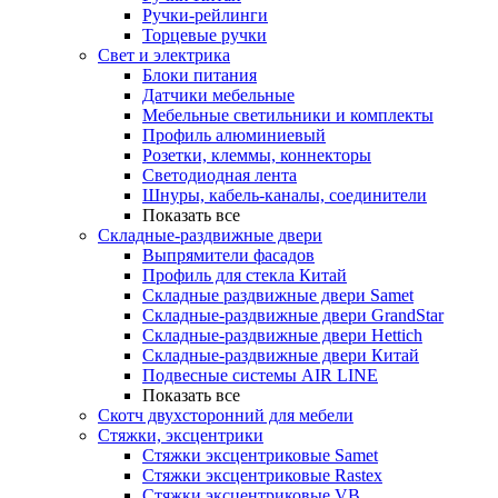
Ручки-рейлинги
Торцевые ручки
Свет и электрика
Блоки питания
Датчики мебельные
Мебельные светильники и комплекты
Профиль алюминиевый
Розетки, клеммы, коннекторы
Светодиодная лента
Шнуры, кабель-каналы, соединители
Показать все
Складные-раздвижные двери
Выпрямители фасадов
Профиль для стекла Китай
Складные раздвижные двери Samet
Складные-раздвижные двери GrandStar
Складные-раздвижные двери Hettich
Складные-раздвижные двери Китай
Подвесные системы AIR LINE
Показать все
Скотч двухсторонний для мебели
Стяжки, эксцентрики
Cтяжки эксцентриковые Samet
Стяжки эксцентриковые Rastex
Стяжки эксцентриковые VB