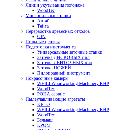
Линии укутывания погонажа
WoodTec
Многопильные станки
Алтай
Тайга
Переработка древесных отходов
OIN
Пильные центры
Подготовка инструмента
Универсальные заточные станки
Заточка ДИСКОВЫХ пил
Заточка ЛЕНТОЧНЫХ пил
Заточка НОЖЕЙ
Пилоправный инструмент
Покрасочные камеры
WEILI Woodworking Machinery КНР
WoodTec
РОНА сервис
Пылеулавливающие агрегаты
KETO
WEILI Woodworking Machinery КНР
WoodTec
Белмаш
КРОМ