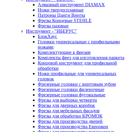
Алмазный инструмент DIAMAX
Ножи твердосплавные
Патроны Цанги Винты
Фрезы Концевые STEHLE
Фрезы пазовые
Инструмент - "ИБЕРУС"
БлокХаус
Головки универсальные с профильными
ножами
Комплектующие к фрезам
Комплекты фрез для изготовления паркета
Концевой инструмент для профильной
обработки
Ножи профильные для универсальных
головок
Фрезерные головки с винтовым зубом
Фрезерные головки филеночные
Фрезерные головки фуговальные
Фрезы для выборки четверти
Фрезы для дверных коробок
Фрезы для мебельных фасадов
Фрезы для обработки КРОМОК
Фрезы для производства дверей
Фрезы для производства Евроокон
Фрезы для производства погонажных