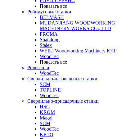
РОНА СЕРВИС
Показать все
Рейсмусовые станки
BELMASH
MUDANJIANG WOODWORKING
MACHINERY WORKS CO., LTD
PROMA
Shandong
Stalex
WEILI Woodworking Machinery КНР
WoodTec
Показать все
Рольганги
WoodTec
Сверлильно-пазовальные станки
SCM
TOPLINE
WoodTec
Сверлильно-присадочные станки
HSC
KROM
Maggi
SCM
WoodTec
KETO