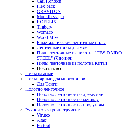
Carl Rontgen
Flex-back
GRAVITON
Munkforssagar
ROFELIX
Timbery
Womaco
Wood-Mizer
Биметаллические ленточные пилы
Ленточные пилы для мяса
Пилы ленточные из полотна "TBS DAIDO
STEEL" (Япония)
Пилы ленточные из полотна Китай
Показать все
Пилы рамные
Пилы тарные для многопилов
Для Тайги
Полотно ленточное
Полотно ленточное по древесине
Полотно ленточное по металлу
Полотно ленточное по продуктам
Ручной электроинструмент
Virutex
Asaki
Festool