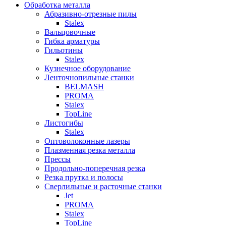
Обработка металла
Абразивно-отрезные пилы
Stalex
Вальцовочные
Гибка арматуры
Гильотины
Stalex
Кузнечное оборудование
Ленточнопильные станки
BELMASH
PROMA
Stalex
TopLine
Листогибы
Stalex
Оптоволоконные лазеры
Плазменная резка металла
Прессы
Продольно-поперечная резка
Резка прутка и полосы
Сверлильные и расточные станки
Jet
PROMA
Stalex
TopLine