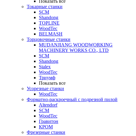
Показать все
Токарные станки
SCM
Shandong
TOPLINE
WoodTec
BELMASH
Торцовочные станки
MUDANJIANG WOODWORKING
MACHINERY WORKS CO., LTD
SCM
Shandong
Stalex
WoodTec
Триумф
Показать все
Усорезные станки
WoodTec
Форматно-раскроечный с подрезной пилой
Altendorf
SCM
WoodTec
Гравитон
КРОМ
Фрезерные станки