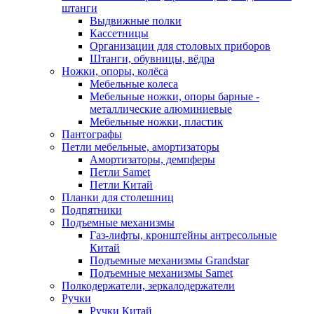
штанги
Выдвижные полки
Кассетницы
Организации для столовых приборов
Штанги, обувницы, вёдра
Ножки, опоры, колёса
Мебельные колеса
Мебельные ножки, опоры барные -
металлические алюминиевые
Мебельные ножки, пластик
Пантографы
Петли мебельные, амортизаторы
Амортизаторы, демпферы
Петли Samet
Петли Китай
Планки для столешниц
Подпятники
Подъемные механизмы
Газ-лифты, кронштейны антресольные
Китай
Подъемные механизмы Grandstar
Подъемные механизмы Samet
Полкодержатели, зеркалодержатели
Ручки
Ручки Китай