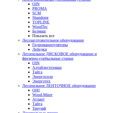
OIN
PROMA
SCM
Shandong
TOPLINE
WoodTec
Белмаш
Показать все
Лесозаготовительное оборудование
Гидроманипуляторы
Лебедки
Лесопильное ДИСКОВОЕ оборудование и
фрезерно-горбыльные станки
OIN
Алтайлестехмаш
Тайга
Энергосила
Энерготех
Лесопильное ЛЕНТОЧНОЕ оборудование
OHI
Wood-Mizer
Атлант
Тайга
Триумф
Лесопильные линии