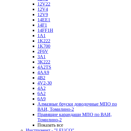
12V22
12V4
12V9
14EE1
14F1
14FF1H
1A1
1K222
1K700
2F6V
3A1
3K222
4A2TS
4AA9
4B2
4V2-30
4А2
6A2
6A9
Алмазные бруски доводочные МПО по
ВАИ, Томилино-2
Правящие карандаши МПО по ВАИ,
Томилино-2
Показать все
Инструмент - "LEUCO"