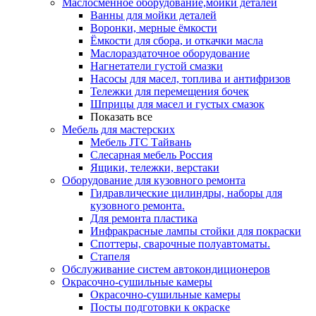
Маслосменное оборудование,мойки деталей
Ванны для мойки деталей
Воронки, мерные ёмкости
Ёмкости для сбора, и откачки масла
Маслораздаточное оборудование
Нагнетатели густой смазки
Насосы для масел, топлива и антифризов
Тележки для перемещения бочек
Шприцы для масел и густых смазок
Показать все
Мебель для мастерских
Мебель JTC Тайвань
Слесарная мебель Россия
Ящики, тележки, верстаки
Оборудование для кузовного ремонта
Гидравлические цилиндры, наборы для
кузовного ремонта.
Для ремонта пластика
Инфракрасные лампы стойки для покраски
Споттеры, сварочные полуавтоматы.
Стапеля
Обслуживание систем автокондиционеров
Окрасочно-сушильные камеры
Окрасочно-сушильные камеры
Посты подготовки к окраске