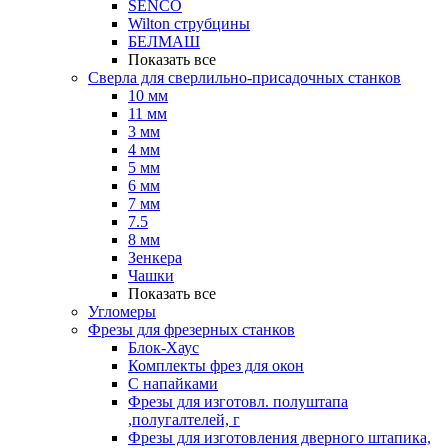
SENCO
Wilton струбцины
БЕЛМАШ
Показать все
Сверла для сверлильно-присадочных станков
10 мм
11 мм
3 мм
4 мм
5 мм
6 мм
7 мм
7.5
8 мм
Зенкера
Чашки
Показать все
Угломеры
Фрезы для фрезерных станков
Блок-Хаус
Комплекты фрез для окон
С напайками
Фрезы для изготовл. полуштапа
,полугалтелей, г
Фрезы для изготовления дверного штапика,