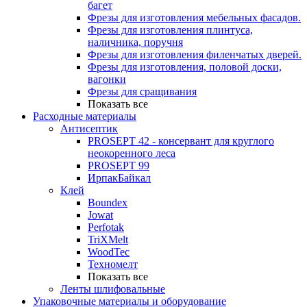
багет
Фрезы для изготовления мебельных фасадов.
Фрезы для изготовления плинтуса,
наличника, поручня
Фрезы для изготовления филенчатых дверей.
Фрезы для изготовления, половой доски,
вагонки
Фрезы для сращивания
Показать все
Расходные материалы
Антисептик
PROSEPT 42 - консервант для круглого
неокоренного леса
PROSEPT 99
ИрпакБайкал
Клей
Boundex
Jowat
Perfotak
TriXMelt
WoodTec
Техномелт
Показать все
Ленты шлифовальные
Упаковочные материалы и оборудование