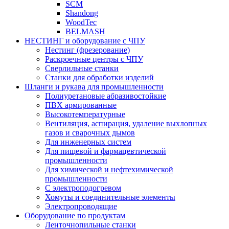
SCM
Shandong
WoodTec
BELMASH
НЕСТИНГ и оборудование с ЧПУ
Нестинг (фрезерование)
Раскроечные центры с ЧПУ
Сверлильные станки
Станки для обработки изделий
Шланги и рукава для промышленности
Полиуретановые абразивостойкие
ПВХ армированные
Высокотемпературные
Вентиляция, аспирация, удаление выхлопных
газов и сварочных дымов
Для инженерных систем
Для пищевой и фармацевтической
промышленности
Для химической и нефтехимической
промышленности
С электроподогревом
Хомуты и соединительные элементы
Электропроводящие
Оборудование по продуктам
Ленточнопильные станки