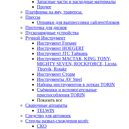
Запасные части и расходные материалы
Прочее
Платформа на яму, траверсы.
Прессы
Оправки для выпрессовки сайлентблоков
Проточка для дисков
Пускозарядные устройства
Ручной Инструмент
Инструмент Forsage
Инструмент HOEGERT
Инструмент JTC Тайвань
Инструмент МАСТАК, KING TONY,
MIGHTY SEVEN, ROCKFORCE, Licota,
Thorvik, Rotake
Инструмент Сторм
Инструменты AV Steel
Наборы инструментов в лотках TORIN
Съёмники и вспомогательные
приспособления TORIN
Показать все
Сварочные аппараты
TELWIN
Средство для автомоек
Стенды развал-схождения колёс
СКО