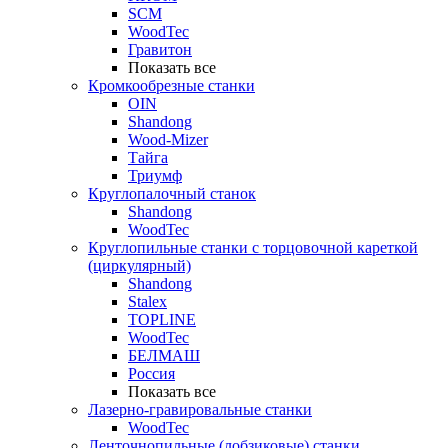
SCM
WoodTec
Гравитон
Показать все
Кромкообрезные станки
OIN
Shandong
Wood-Mizer
Тайга
Триумф
Круглопалочный станок
Shandong
WoodTec
Круглопильные станки с торцовочной кареткой
(циркулярный)
Shandong
Stalex
TOPLINE
WoodTec
БЕЛМАШ
Россия
Показать все
Лазерно-гравировальные станки
WoodTec
Ленточнопильные (лобзиковые) станки