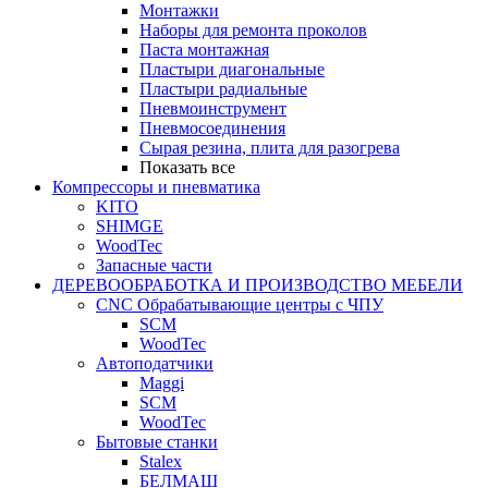
Монтажки
Наборы для ремонта проколов
Паста монтажная
Пластыри диагональные
Пластыри радиальные
Пневмоинструмент
Пневмосоединения
Сырая резина, плита для разогрева
Показать все
Компрессоры и пневматика
KITO
SHIMGE
WoodTec
Запасные части
ДЕРЕВООБРАБОТКА И ПРОИЗВОДСТВО МЕБЕЛИ
CNC Обрабатывающие центры с ЧПУ
SCM
WoodTec
Автоподатчики
Maggi
SCM
WoodTec
Бытовые станки
Stalex
БЕЛМАШ