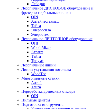
Лебедки
Лесопильное ДИСКОВОЕ оборудование и
фрезерно-горбыльные станки
OIN
Алтайлестехмаш
Тайга
Энергосила
Энерготех
Лесопильное ЛЕНТОЧНОЕ оборудование
OHI
Wood-Mizer
Атлант
Тайга
Триумф
Лесопильные линии
Линии укутывания погонажа
WoodTec
Многопильные станки
Алтай
Тайга
Переработка древесных отходов
OIN
Пильные центры
Подготовка инструмента
Универсальные заточные станки