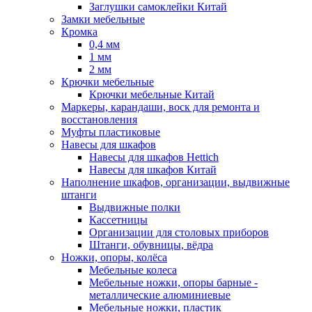
Заглушки самоклейки Китай
Замки мебельные
Кромка
0,4 мм
1 мм
2 мм
Крючки мебельные
Крючки мебельные Китай
Маркеры, карандаши, воск для ремонта и
восстановления
Муфты пластиковые
Навесы для шкафов
Навесы для шкафов Hettich
Навесы для шкафов Китай
Наполнение шкафов, организации, выдвижные
штанги
Выдвижные полки
Кассетницы
Организации для столовых приборов
Штанги, обувницы, вёдра
Ножки, опоры, колёса
Мебельные колеса
Мебельные ножки, опоры барные -
металлические алюминиевые
Мебельные ножки, пластик