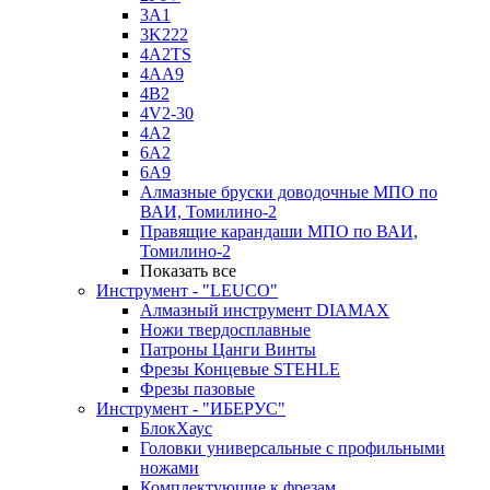
3A1
3K222
4A2TS
4AA9
4B2
4V2-30
4А2
6A2
6A9
Алмазные бруски доводочные МПО по
ВАИ, Томилино-2
Правящие карандаши МПО по ВАИ,
Томилино-2
Показать все
Инструмент - "LEUCO"
Алмазный инструмент DIAMAX
Ножи твердосплавные
Патроны Цанги Винты
Фрезы Концевые STEHLE
Фрезы пазовые
Инструмент - "ИБЕРУС"
БлокХаус
Головки универсальные с профильными
ножами
Комплектующие к фрезам