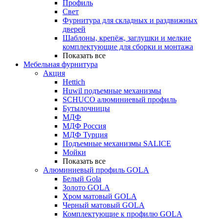
Профиль
Свет
Фурнитура для складных и раздвижных
дверей
Шаблоны, крепёж, заглушки и мелкие
комплектующие для сборки и монтажа
Показать все
Мебельная фурнитура
Акция
Hettich
Huwil подъемные механизмы
SCHUCO алюминиевый профиль
Бутылочницы
МДФ
МДФ Россия
МДФ Турция
Подъемные механизмы SALICE
Мойки
Показать все
Алюминиевый профиль GOLA
Белый Gola
Золото GOLA
Хром матовый GOLA
Черный матовый GOLA
Комплектующие к профилю GOLA