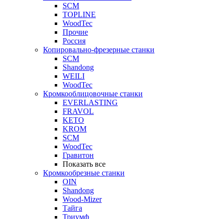
SCM
TOPLINE
WoodTec
Прочие
Россия
Копировально-фрезерные станки
SCM
Shandong
WEILI
WoodTec
Кромкооблицовочные станки
EVERLASTING
FRAVOL
KETO
KROM
SCM
WoodTec
Гравитон
Показать все
Кромкообрезные станки
OIN
Shandong
Wood-Mizer
Тайга
Триумф