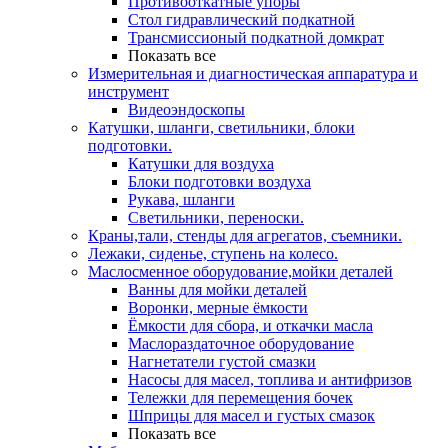
Противооткатные упоры
Стол гидравлический подкатной
Трансмиссионый подкатной домкрат
Показать все
Измерительная и диагностическая аппаратура и
инструмент
Видеоэндоскопы
Катушки, шланги, светильники, блоки
подготовки.
Катушки для воздуха
Блоки подготовки воздуха
Рукава, шланги
Светильники, переноски.
Краны,тали, стенды для агрегатов, съемники.
Лежаки, сиденье, ступень на колесо.
Маслосменное оборудование,мойки деталей
Ванны для мойки деталей
Воронки, мерные ёмкости
Ёмкости для сбора, и откачки масла
Маслораздаточное оборудование
Нагнетатели густой смазки
Насосы для масел, топлива и антифризов
Тележки для перемещения бочек
Шприцы для масел и густых смазок
Показать все