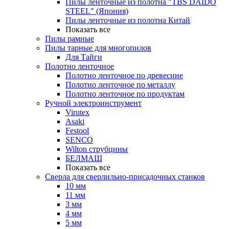
Пилы ленточные из полотна "TBS DAIDO
STEEL" (Япония)
Пилы ленточные из полотна Китай
Показать все
Пилы рамные
Пилы тарные для многопилов
Для Тайги
Полотно ленточное
Полотно ленточное по древесине
Полотно ленточное по металлу
Полотно ленточное по продуктам
Ручной электроинструмент
Virutex
Asaki
Festool
SENCO
Wilton струбцины
БЕЛМАШ
Показать все
Сверла для сверлильно-присадочных станков
10 мм
11 мм
3 мм
4 мм
5 мм