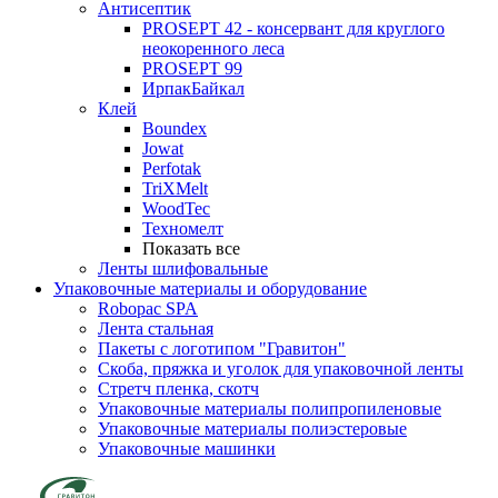
Антисептик
PROSEPT 42 - консервант для круглого
неокоренного леса
PROSEPT 99
ИрпакБайкал
Клей
Boundex
Jowat
Perfotak
TriXMelt
WoodTec
Техномелт
Показать все
Ленты шлифовальные
Упаковочные материалы и оборудование
Robopac SPA
Лента стальная
Пакеты с логотипом "Гравитон"
Скоба, пряжка и уголок для упаковочной ленты
Стретч пленка, скотч
Упаковочные материалы полипропиленовые
Упаковочные материалы полиэстеровые
Упаковочные машинки