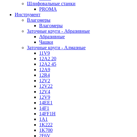
Шлифовальные станки
PROMA
Инструмент
Влагомеры
Влагомеры
Заточные круги - Абразивные
Абразивные
Чашки
Заточные круги - Алмазные
11V9
12A2 20
12A2 45
12A9
12R4
12V2
12V22
12V4
12V9
14EE1
14F1
14FF1H
1A1
1K222
1K700
2F6V