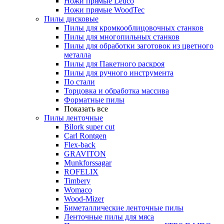
Ножи прямые Leuco
Ножи прямые WoodTec
Пилы дисковые
Пилы для кромкооблицовочных станков
Пилы для многопильных станков
Пилы для обработки заготовок из цветного
металла
Пилы для Пакетного раскроя
Пилы для ручного инструмента
По стали
Торцовка и обработка массива
Форматные пилы
Показать все
Пилы ленточные
Bilork super cut
Carl Rontgen
Flex-back
GRAVITON
Munkforssagar
ROFELIX
Timbery
Womaco
Wood-Mizer
Биметаллические ленточные пилы
Ленточные пилы для мяса