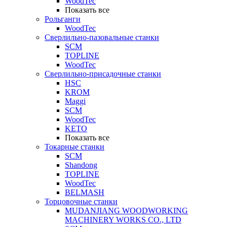
WoodTec
Показать все
Рольганги
WoodTec
Сверлильно-пазовальные станки
SCM
TOPLINE
WoodTec
Сверлильно-присадочные станки
HSC
KROM
Maggi
SCM
WoodTec
KETO
Показать все
Токарные станки
SCM
Shandong
TOPLINE
WoodTec
BELMASH
Торцовочные станки
MUDANJIANG WOODWORKING
MACHINERY WORKS CO., LTD