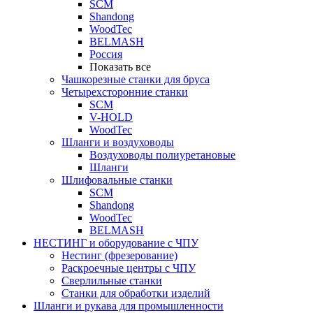
SCM
Shandong
WoodTec
BELMASH
Россия
Показать все
Чашкорезные станки для бруса
Четырехсторонние станки
SCM
V-HOLD
WoodTec
Шланги и воздуховоды
Воздуховоды полиуретановые
Шланги
Шлифовальные станки
SCM
Shandong
WoodTec
BELMASH
НЕСТИНГ и оборудование с ЧПУ
Нестинг (фрезерование)
Раскроечные центры с ЧПУ
Сверлильные станки
Станки для обработки изделий
Шланги и рукава для промышленности