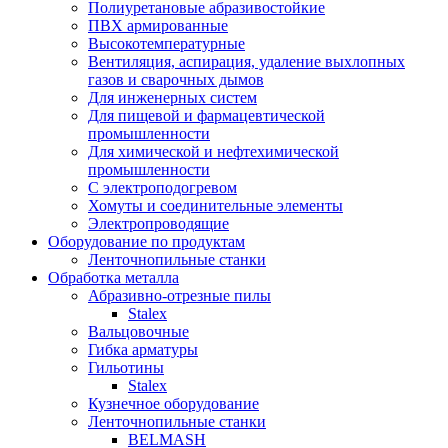
Полиуретановые абразивостойкие
ПВХ армированные
Высокотемпературные
Вентиляция, аспирация, удаление выхлопных
газов и сварочных дымов
Для инженерных систем
Для пищевой и фармацевтической
промышленности
Для химической и нефтехимической
промышленности
С электроподогревом
Хомуты и соединительные элементы
Электропроводящие
Оборудование по продуктам
Ленточнопильные станки
Обработка металла
Абразивно-отрезные пилы
Stalex
Вальцовочные
Гибка арматуры
Гильотины
Stalex
Кузнечное оборудование
Ленточнопильные станки
BELMASH