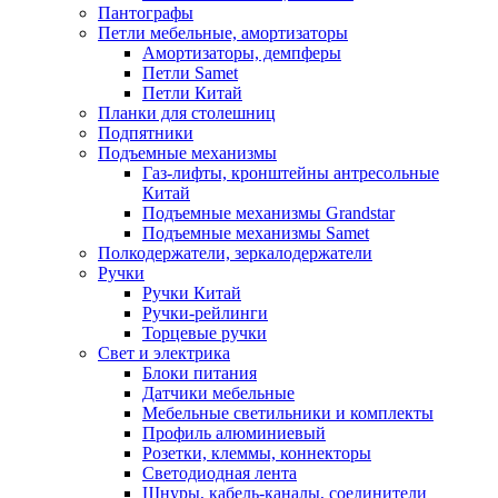
Пантографы
Петли мебельные, амортизаторы
Амортизаторы, демпферы
Петли Samet
Петли Китай
Планки для столешниц
Подпятники
Подъемные механизмы
Газ-лифты, кронштейны антресольные
Китай
Подъемные механизмы Grandstar
Подъемные механизмы Samet
Полкодержатели, зеркалодержатели
Ручки
Ручки Китай
Ручки-рейлинги
Торцевые ручки
Свет и электрика
Блоки питания
Датчики мебельные
Мебельные светильники и комплекты
Профиль алюминиевый
Розетки, клеммы, коннекторы
Светодиодная лента
Шнуры, кабель-каналы, соединители