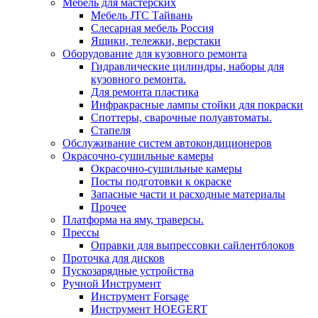
Мебель для мастерских
Мебель JTC Тайвань
Слесарная мебель Россия
Ящики, тележки, верстаки
Оборудование для кузовного ремонта
Гидравлические цилиндры, наборы для
кузовного ремонта.
Для ремонта пластика
Инфракрасные лампы стойки для покраски
Споттеры, сварочные полуавтоматы.
Стапеля
Обслуживание систем автокондиционеров
Окрасочно-сушильные камеры
Окрасочно-сушильные камеры
Посты подготовки к окраске
Запасные части и расходные материалы
Прочее
Платформа на яму, траверсы.
Прессы
Оправки для выпрессовки сайлентблоков
Проточка для дисков
Пускозарядные устройства
Ручной Инструмент
Инструмент Forsage
Инструмент HOEGERT