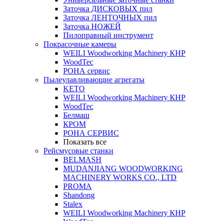
Заточка ДИСКОВЫХ пил
Заточка ЛЕНТОЧНЫХ пил
Заточка НОЖЕЙ
Пилоправный инструмент
Покрасочные камеры
WEILI Woodworking Machinery КНР
WoodTec
РОНА сервис
Пылеулавливающие агрегаты
KETO
WEILI Woodworking Machinery КНР
WoodTec
Белмаш
КРОМ
РОНА СЕРВИС
Показать все
Рейсмусовые станки
BELMASH
MUDANJIANG WOODWORKING
MACHINERY WORKS CO., LTD
PROMA
Shandong
Stalex
WEILI Woodworking Machinery КНР