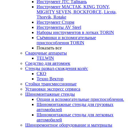
Инструмент JTC Тайвань
Инструмент МАСТАК, KING TONY,
MIGHTY SEVEN, ROCKFORCE, Licota,
Thorvik, Rotake
Инструмент Сторм
Инструменты AV Steel
Наборы инструментов в лотках TORIN
Съёмники и вспомогательные
приспособления TORIN
Показать все
Сварочные аппараты
TELWIN
Средство для автомоек
Стенды развал-схождения колёс
СКО
Техно Вектор
Стойки трансмиссионные
Установки экспресс сервиса
Шиномонтажные стенды
Опции и вспомогательные приспособления.
Шиномонтажные стенды для грузовых
автомобилей
Шиномонтажные стенды для легковых
автомобилей
Шиноремонтное оборудование и материалы