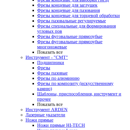
Фрезы концевые для заглушек
Фрезы концевые для пазования
Фрезы концевые для торцевой обработки
Фрезы пазовальные регулируемые
Фрезы специальные для формирования
угловых пов
Фрезы фуговальные прямозубые
Фрезы фуговальные прямозубые
многоножевые
Показать все
Инструмент - "СМТ"
Подшипники
Фрезы
Фрезы пазовые
Фрезы по алюминию
Фрезы по композиту (искусственному
камню)
Шаблоны, приспособления, инструмент и
прочее
Показать все
Инструмент ARDEN
Лазерные указатели
Ножи прямые
Ножи прямые HI-TECH