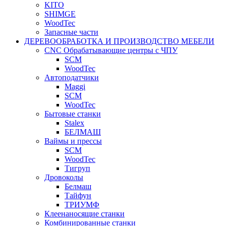
KITO
SHIMGE
WoodTec
Запасные части
ДЕРЕВООБРАБОТКА И ПРОИЗВОДСТВО МЕБЕЛИ
CNC Обрабатывающие центры с ЧПУ
SCM
WoodTec
Автоподатчики
Maggi
SCM
WoodTec
Бытовые станки
Stalex
БЕЛМАШ
Ваймы и прессы
SCM
WoodTec
Тигруп
Дровоколы
Белмаш
Тайфун
ТРИУМФ
Клеенаносящие станки
Комбинированные станки