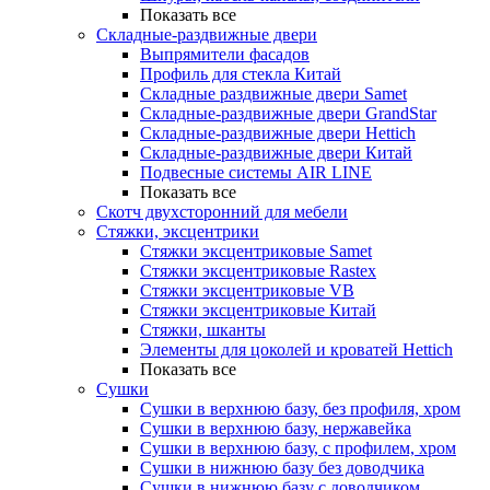
Показать все
Складные-раздвижные двери
Выпрямители фасадов
Профиль для стекла Китай
Складные раздвижные двери Samet
Складные-раздвижные двери GrandStar
Складные-раздвижные двери Hettich
Складные-раздвижные двери Китай
Подвесные системы AIR LINE
Показать все
Скотч двухсторонний для мебели
Стяжки, эксцентрики
Cтяжки эксцентриковые Samet
Стяжки эксцентриковые Rastex
Стяжки эксцентриковые VB
Стяжки эксцентриковые Китай
Стяжки, шканты
Элементы для цоколей и кроватей Hettich
Показать все
Сушки
Сушки в верхнюю базу, без профиля, хром
Сушки в верхнюю базу, нержавейка
Сушки в верхнюю базу, с профилем, хром
Сушки в нижнюю базу без доводчика
Сушки в нижнюю базу с доводчиком