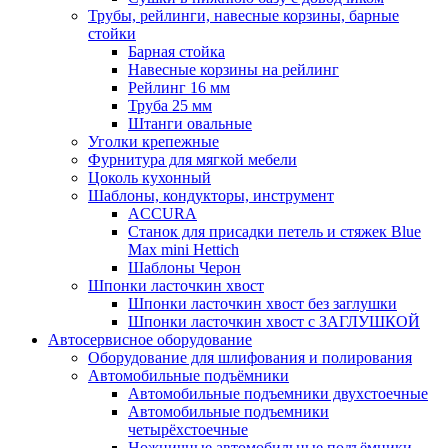
Трубы, рейлинги, навесные корзины, барные
стойки
Барная стойка
Навесные корзины на рейлинг
Рейлинг 16 мм
Труба 25 мм
Штанги овальные
Уголки крепежные
Фурнитура для мягкой мебели
Цоколь кухонный
Шаблоны, кондукторы, инструмент
ACCURA
Станок для присадки петель и стяжек Blue
Max mini Hettich
Шаблоны Черон
Шпонки ласточкин хвост
Шпонки ласточкин хвост без заглушки
Шпонки ласточкин хвост с ЗАГЛУШКОЙ
Автосервисное оборудование
Оборудование для шлифования и полирования
Автомобильные подъёмники
Автомобильные подъемники двухстоечные
Автомобильные подъемники
четырёхстоечные
Ножничные автомобильные подъёмники