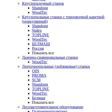
Круглопалочный станок
Shandong
WoodTec
Круглопильные станки с торцовочной кареткой
(циркулярный)
Shandong
Stalex
TOPLINE
WoodTec
БЕЛМАШ
Россия
Показать все
Лазерно-гравировальные станки
WoodTec
Ленточнопильные (лобзиковые) станки
OIN
PROMA
SCM
Shandong
TOPLINE
WoodTec
Белмаш
Показать все
Лесозаготовительное оборудование
Гидроманипуляторы