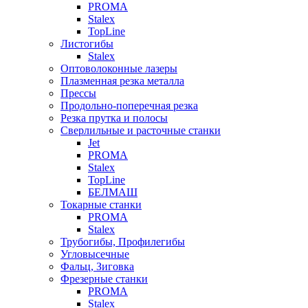
PROMA
Stalex
TopLine
Листогибы
Stalex
Оптоволоконные лазеры
Плазменная резка металла
Прессы
Продольно-поперечная резка
Резка прутка и полосы
Сверлильные и расточные станки
Jet
PROMA
Stalex
TopLine
БЕЛМАШ
Токарные станки
PROMA
Stalex
Трубогибы, Профилегибы
Угловысечные
Фальц, Зиговка
Фрезерные станки
PROMA
Stalex