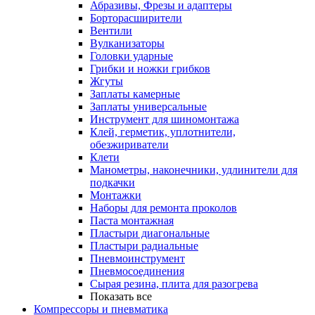
Абразивы, Фрезы и адаптеры
Борторасширители
Вентили
Вулканизаторы
Головки ударные
Грибки и ножки грибков
Жгуты
Заплаты камерные
Заплаты универсальные
Инструмент для шиномонтажа
Клей, герметик, уплотнители,
обезжириватели
Клети
Манометры, наконечники, удлинители для
подкачки
Монтажки
Наборы для ремонта проколов
Паста монтажная
Пластыри диагональные
Пластыри радиальные
Пневмоинструмент
Пневмосоединения
Сырая резина, плита для разогрева
Показать все
Компрессоры и пневматика