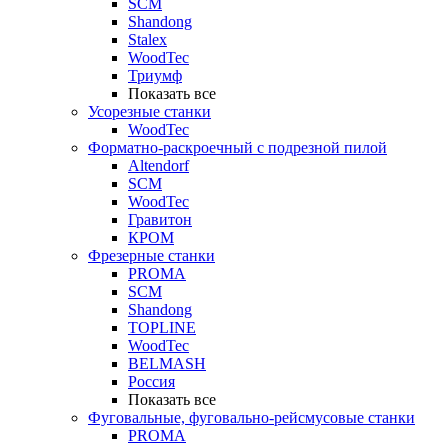
SCM
Shandong
Stalex
WoodTec
Триумф
Показать все
Усорезные станки
WoodTec
Форматно-раскроечный с подрезной пилой
Altendorf
SCM
WoodTec
Гравитон
КРОМ
Фрезерные станки
PROMA
SCM
Shandong
TOPLINE
WoodTec
BELMASH
Россия
Показать все
Фуговальные, фуговально-рейсмусовые станки
PROMA