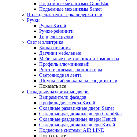
Подъемные механизмы Grandstar
Подъемные механизмы Samet
Полкодержатели, зеркалодержатели
Ручки
Ручки Китай
Ручки-рейлинги
Торцевые ручки
Свет и электрика
Блоки питания
Датчики мебельные
Мебельные светильники и комплекты
Профиль алюминиевый
Розетки, клеммы, коннекторы
Светодиодная лента
Шнуры, кабель-каналы, соединители
Показать все
Складные-раздвижные двери
Выпрямители фасадов
Профиль для стекла Китай
Складные раздвижные двери Samet
Складные-раздвижные двери GrandStar
Складные-раздвижные двери Hettich
Складные-раздвижные двери Китай
Подвесные системы AIR LINE
Показать все