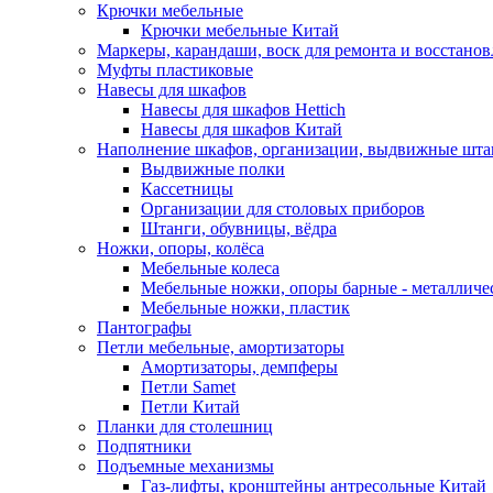
Крючки мебельные
Крючки мебельные Китай
Маркеры, карандаши, воск для ремонта и восстано
Муфты пластиковые
Навесы для шкафов
Навесы для шкафов Hettich
Навесы для шкафов Китай
Наполнение шкафов, организации, выдвижные шта
Выдвижные полки
Кассетницы
Организации для столовых приборов
Штанги, обувницы, вёдра
Ножки, опоры, колёса
Мебельные колеса
Мебельные ножки, опоры барные - металлич
Мебельные ножки, пластик
Пантографы
Петли мебельные, амортизаторы
Амортизаторы, демпферы
Петли Samet
Петли Китай
Планки для столешниц
Подпятники
Подъемные механизмы
Газ-лифты, кронштейны антресольные Китай