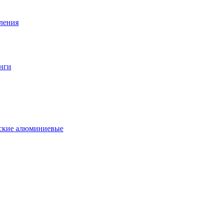
вления
нги
еские алюминиевые