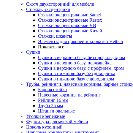
Скотч двухсторонний для мебели
Стяжки, эксцентрики
Cтяжки эксцентриковые Samet
Стяжки эксцентриковые Rastex
Стяжки эксцентриковые VB
Стяжки эксцентриковые Китай
Стяжки, шканты
Элементы для цоколей и кроватей Hettich
Показать все
Сушки
Сушки в верхнюю базу, без профиля, хром
Сушки в верхнюю базу, нержавейка
Сушки в верхнюю базу, с профилем, хром
Сушки в нижнюю базу без доводчика
Сушки в нижнюю базу с доводчиком
Трубы, рейлинги, навесные корзины, барные стойк
Барная стойка
Навесные корзины на рейлинг
Рейлинг 16 мм
Труба 25 мм
Штанги овальные
Уголки крепежные
Фурнитура для мягкой мебели
Цоколь кухонный
Шаблоны, кондукторы, инструмент