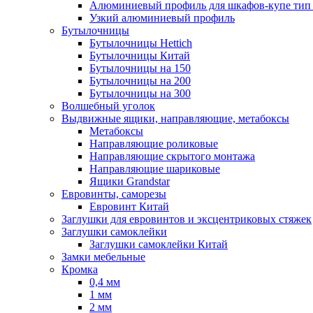
Алюминиевый профиль для шкафов-купе ти
Узкий алюминиевый профиль
Бутылочницы
Бутылочницы Hettich
Бутылочницы Китай
Бутылочницы на 150
Бутылочницы на 200
Бутылочницы на 300
Волшебный уголок
Выдвижные ящики, направляющие, метабоксы
Метабоксы
Направляющие роликовые
Направляющие скрытого монтажа
Направляющие шариковые
Ящики Grandstar
Евровинты, саморезы
Евровинт Китай
Заглушки для евровинтов и эксцентриковых стяжек
Заглушки самоклейки
Заглушки самоклейки Китай
Замки мебельные
Кромка
0,4 мм
1 мм
2 мм