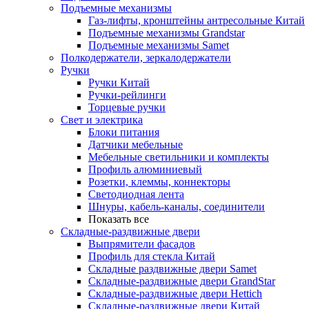
Подъемные механизмы
Газ-лифты, кронштейны антресольные Китай
Подъемные механизмы Grandstar
Подъемные механизмы Samet
Полкодержатели, зеркалодержатели
Ручки
Ручки Китай
Ручки-рейлинги
Торцевые ручки
Свет и электрика
Блоки питания
Датчики мебельные
Мебельные светильники и комплекты
Профиль алюминиевый
Розетки, клеммы, коннекторы
Светодиодная лента
Шнуры, кабель-каналы, соединители
Показать все
Складные-раздвижные двери
Выпрямители фасадов
Профиль для стекла Китай
Складные раздвижные двери Samet
Складные-раздвижные двери GrandStar
Складные-раздвижные двери Hettich
Складные-раздвижные двери Китай