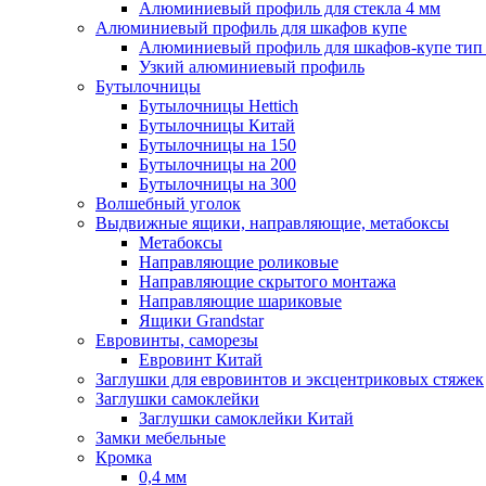
Алюминиевый профиль для стекла 4 мм
Алюминиевый профиль для шкафов купе
Алюминиевый профиль для шкафов-купе ти
Узкий алюминиевый профиль
Бутылочницы
Бутылочницы Hettich
Бутылочницы Китай
Бутылочницы на 150
Бутылочницы на 200
Бутылочницы на 300
Волшебный уголок
Выдвижные ящики, направляющие, метабоксы
Метабоксы
Направляющие роликовые
Направляющие скрытого монтажа
Направляющие шариковые
Ящики Grandstar
Евровинты, саморезы
Евровинт Китай
Заглушки для евровинтов и эксцентриковых стяжек
Заглушки самоклейки
Заглушки самоклейки Китай
Замки мебельные
Кромка
0,4 мм