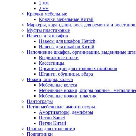
1 мм
2 мм
Крючки мебельные
Крючки мебельные Китай
Маркеры, карандаши, воск для ремонта и восстано
Муфты пластиковые
Навесы для шкафов
Навесы для шкафов Hettich
Навесы для шкафов Китай
Наполнение шкафов, организации, выдвижные шта
Выдвижные полки
Кассетницы
Организации для столовых приборов
Штанги, обувницы, вёдра
Ножки, опоры, колёса
Мебельные колеса
Мебельные ножки, опоры барные - металлич
Мебельные ножки, пластик
Пантографы
Петли мебельные, амортизаторы
Амортизаторы, демпферы
Петли Samet
Петли Китай
Планки для столешниц
Подпятники