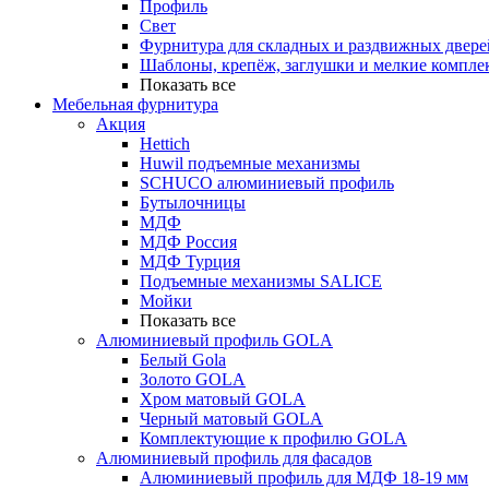
Профиль
Свет
Фурнитура для складных и раздвижных двере
Шаблоны, крепёж, заглушки и мелкие компле
Показать все
Мебельная фурнитура
Акция
Hettich
Huwil подъемные механизмы
SCHUCO алюминиевый профиль
Бутылочницы
МДФ
МДФ Россия
МДФ Турция
Подъемные механизмы SALICE
Мойки
Показать все
Алюминиевый профиль GOLA
Белый Gola
Золото GOLA
Хром матовый GOLA
Черный матовый GOLA
Комплектующие к профилю GOLA
Алюминиевый профиль для фасадов
Алюминиевый профиль для МДФ 18-19 мм