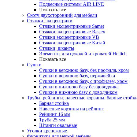
Подвесные системы AIR LINE
Показать все
Скотч двухсторонний для мебели
Стяжки, эксцентрики
Cтяжки эксцентриковые Samet
Стяжки эксцентриковые Rastex
Стяжки эксцентриковые VB
Стяжки эксцентриковые Китай
Стяжки, шканты
Элементы для цоколей и кроватей Hettich
Показать все
Сушки
Сушки в верхнюю базу, без профиля, хром
Сушки в верхнюю базу, нержавейка
Сушки в верхнюю базу, с профилем, хром
Сушки в нижнюю базу без доводчика
Сушки в нижнюю базу с доводчиком
Трубы, рейлинги, навесные корзины, барные стойк
Барная стойка
Навесные корзины на рейлинг
Рейлинг 16 мм
Труба 25 мм
Штанги овальные
Уголки крепежные
Фурнитура для мягкой мебели