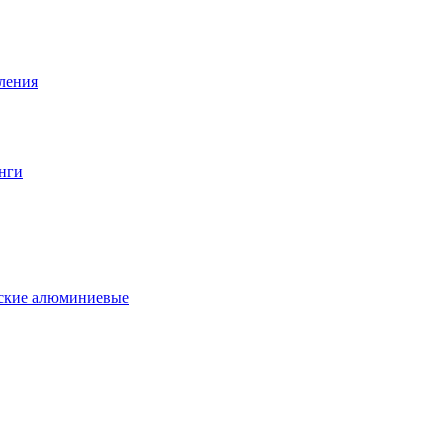
вления
нги
еские алюминиевые