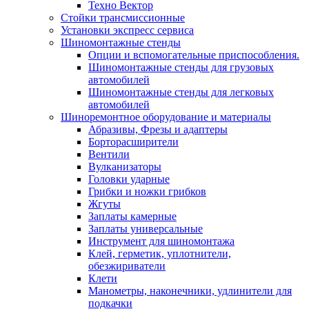
Техно Вектор
Стойки трансмиссионные
Установки экспресс сервиса
Шиномонтажные стенды
Опции и вспомогательные приспособления.
Шиномонтажные стенды для грузовых
автомобилей
Шиномонтажные стенды для легковых
автомобилей
Шиноремонтное оборудование и материалы
Абразивы, Фрезы и адаптеры
Борторасширители
Вентили
Вулканизаторы
Головки ударные
Грибки и ножки грибков
Жгуты
Заплаты камерные
Заплаты универсальные
Инструмент для шиномонтажа
Клей, герметик, уплотнители,
обезжириватели
Клети
Манометры, наконечники, удлинители для
подкачки