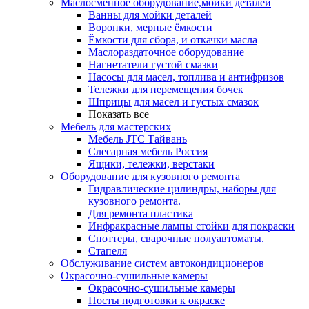
Маслосменное оборудование,мойки деталей
Ванны для мойки деталей
Воронки, мерные ёмкости
Ёмкости для сбора, и откачки масла
Маслораздаточное оборудование
Нагнетатели густой смазки
Насосы для масел, топлива и антифризов
Тележки для перемещения бочек
Шприцы для масел и густых смазок
Показать все
Мебель для мастерских
Мебель JTC Тайвань
Слесарная мебель Россия
Ящики, тележки, верстаки
Оборудование для кузовного ремонта
Гидравлические цилиндры, наборы для
кузовного ремонта.
Для ремонта пластика
Инфракрасные лампы стойки для покраски
Споттеры, сварочные полуавтоматы.
Стапеля
Обслуживание систем автокондиционеров
Окрасочно-сушильные камеры
Окрасочно-сушильные камеры
Посты подготовки к окраске