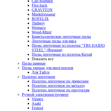
Carl Rontgen
Flex-back
GRAVITON
Munkforssagar
ROFELIX
Timbery
Womaco
Wood-Mizer
Биметаллические ленточные пилы
Ленточные пилы для мяса
Пилы ленточные из полотна "TBS DAIDO
STEEL" (Япония)
Пилы ленточные из полотна Китай
Показать все
Пилы рамные
Пилы тарные для многопилов
Для Тайги
Полотно ленточное
Полотно ленточное по древесине
Полотно ленточное по металлу
Полотно ленточное по продуктам
Ручной электроинструмент
Virutex
Asaki
Festool