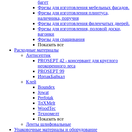
багет
Фрезы для изготовления мебельных фасадов.
Фрезы для изготовления плинтуса,
наличника, поручня
Фрезы для изготовления филенчатых дверей.
Фрезы для изготовления, половой доски,
вагонки
Фрезы для сращивания
Показать все
Расходные материалы
Антисептик
PROSEPT 42 - консервант для круглого
неокоренного леса
PROSEPT 99
ИрпакБайкал
Клей
Boundex
Jowat
Perfotak
TriXMelt
WoodTec
Техномелт
Показать все
Ленты шлифовальные
Упаковочные материалы и оборудование