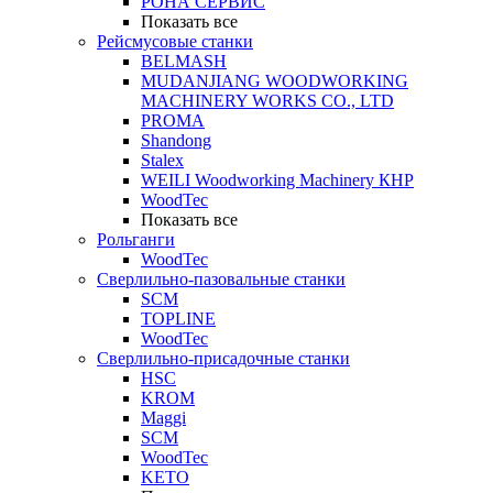
РОНА СЕРВИС
Показать все
Рейсмусовые станки
BELMASH
MUDANJIANG WOODWORKING
MACHINERY WORKS CO., LTD
PROMA
Shandong
Stalex
WEILI Woodworking Machinery КНР
WoodTec
Показать все
Рольганги
WoodTec
Сверлильно-пазовальные станки
SCM
TOPLINE
WoodTec
Сверлильно-присадочные станки
HSC
KROM
Maggi
SCM
WoodTec
KETO