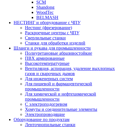
SCM
Shandong
WoodTec
BELMASH
НЕСТИНГ и оборудование с ЧПУ
Нестинг (фрезерование)
Раскроечные центры с ЧПУ
Сверлильные станки
Станки для обработки изделий
Шланги и рукава для промышленности
Полиуретановые абразивостойкие
ПВХ армированные
Высокотемпературные
Вентиляция, аспирация, удаление выхлопных
газов и сварочных дымов
Для инженерных систем
Для пищевой и фармацевтической
промышленности
Для химической и нефтехимической
промышленности
С электроподогревом
Хомуты и соединительные элементы
Электропроводящие
Оборудование по продуктам
Ленточнопильные станки