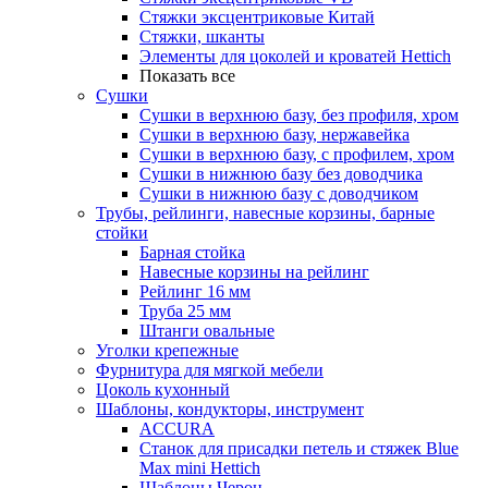
Стяжки эксцентриковые Китай
Стяжки, шканты
Элементы для цоколей и кроватей Hettich
Показать все
Сушки
Сушки в верхнюю базу, без профиля, хром
Сушки в верхнюю базу, нержавейка
Сушки в верхнюю базу, с профилем, хром
Сушки в нижнюю базу без доводчика
Сушки в нижнюю базу с доводчиком
Трубы, рейлинги, навесные корзины, барные
стойки
Барная стойка
Навесные корзины на рейлинг
Рейлинг 16 мм
Труба 25 мм
Штанги овальные
Уголки крепежные
Фурнитура для мягкой мебели
Цоколь кухонный
Шаблоны, кондукторы, инструмент
ACCURA
Станок для присадки петель и стяжек Blue
Max mini Hettich
Шаблоны Черон