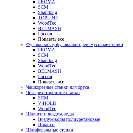
PROMA
SCM
Shandong
TOPLINE
WoodTec
BELMASH
Россия
Показать все
Фуговальные, фуговально-рейсмусовые станки
PROMA
SCM
Shandong
WoodTec
BELMASH
Россия
Показать все
Чашкорезные станки для бруса
Четырехсторонние станки
SCM
V-HOLD
WoodTec
Шланги и воздуховоды
Воздуховоды полиуретановые
Шланги
Шлифовальные станки