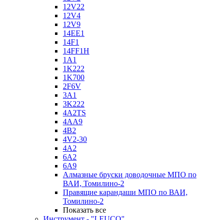
12V22
12V4
12V9
14EE1
14F1
14FF1H
1A1
1K222
1K700
2F6V
3A1
3K222
4A2TS
4AA9
4B2
4V2-30
4А2
6A2
6A9
Алмазные бруски доводочные МПО по
ВАИ, Томилино-2
Правящие карандаши МПО по ВАИ,
Томилино-2
Показать все
Инструмент - "LEUCO"