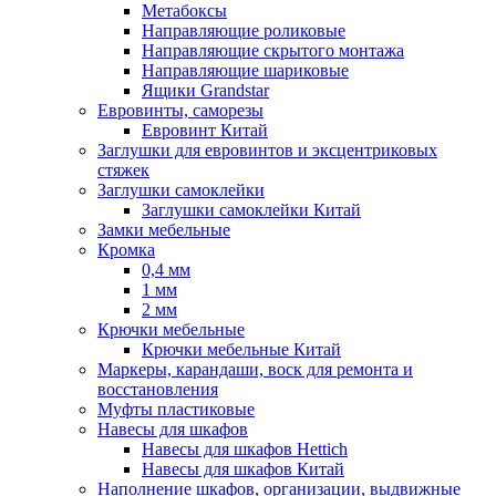
Метабоксы
Направляющие роликовые
Направляющие скрытого монтажа
Направляющие шариковые
Ящики Grandstar
Евровинты, саморезы
Евровинт Китай
Заглушки для евровинтов и эксцентриковых
стяжек
Заглушки самоклейки
Заглушки самоклейки Китай
Замки мебельные
Кромка
0,4 мм
1 мм
2 мм
Крючки мебельные
Крючки мебельные Китай
Маркеры, карандаши, воск для ремонта и
восстановления
Муфты пластиковые
Навесы для шкафов
Навесы для шкафов Hettich
Навесы для шкафов Китай
Наполнение шкафов, организации, выдвижные