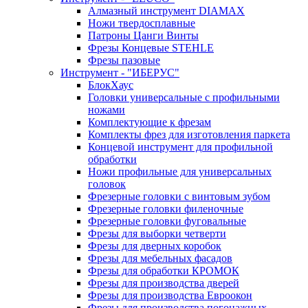
Алмазный инструмент DIAMAX
Ножи твердосплавные
Патроны Цанги Винты
Фрезы Концевые STEHLE
Фрезы пазовые
Инструмент - "ИБЕРУС"
БлокХаус
Головки универсальные с профильными
ножами
Комплектующие к фрезам
Комплекты фрез для изготовления паркета
Концевой инструмент для профильной
обработки
Ножи профильные для универсальных
головок
Фрезерные головки с винтовым зубом
Фрезерные головки филеночные
Фрезерные головки фуговальные
Фрезы для выборки четверти
Фрезы для дверных коробок
Фрезы для мебельных фасадов
Фрезы для обработки КРОМОК
Фрезы для производства дверей
Фрезы для производства Евроокон
Фрезы для производства погонажных