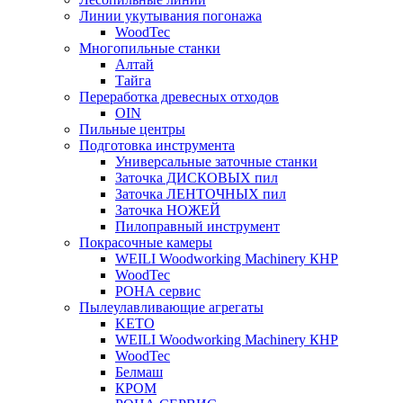
Линии укутывания погонажа
WoodTec
Многопильные станки
Алтай
Тайга
Переработка древесных отходов
OIN
Пильные центры
Подготовка инструмента
Универсальные заточные станки
Заточка ДИСКОВЫХ пил
Заточка ЛЕНТОЧНЫХ пил
Заточка НОЖЕЙ
Пилоправный инструмент
Покрасочные камеры
WEILI Woodworking Machinery КНР
WoodTec
РОНА сервис
Пылеулавливающие агрегаты
KETO
WEILI Woodworking Machinery КНР
WoodTec
Белмаш
КРОМ