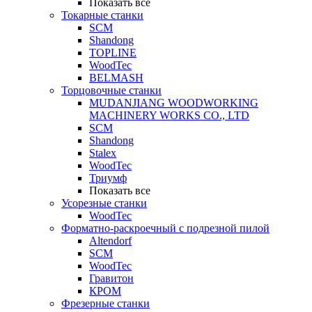
Показать все
Токарные станки
SCM
Shandong
TOPLINE
WoodTec
BELMASH
Торцовочные станки
MUDANJIANG WOODWORKING
MACHINERY WORKS CO., LTD
SCM
Shandong
Stalex
WoodTec
Триумф
Показать все
Усорезные станки
WoodTec
Форматно-раскроечный с подрезной пилой
Altendorf
SCM
WoodTec
Гравитон
КРОМ
Фрезерные станки