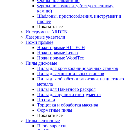
Фрезы по алюминию
Фрезы по композиту (искусственному
камню)
Шаблоны, приспособления, инструмент и
прочее
Показать все
Инструмент ARDEN
Лазерные указатели
Ножи прямые
Ножи прямые HI-TECH
Ножи прямые Leuco
Ножи прямые WoodTec
Пилы дисковые
Пилы для кромкооблицовочных станков
Пилы для многопильных станков
Пилы для обработки заготовок из цветного
металла
Пилы для Пакетного раскроя
Пилы для ручного инструмента
По стали
Торцовка и обработка массива
Форматные пилы
Показать все
Пилы ленточные
Bilork super cut