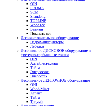
OIN
PROMA
SCM
Shandong
TOPLINE
WoodTec
Белмаш
Показать все
Лесозаготовительное оборудование
Гидроманипуляторы
Лебедки
Лесопильное ДИСКОВОЕ оборудование и
фрезерно-горбыльные станки
OIN
Алтайлестехмаш
Тайга
Энергосила
Энерготех
Лесопильное ЛЕНТОЧНОЕ оборудование
OHI
Wood-Mizer
Атлант
Тайга
Триумф
Лесопильные линии