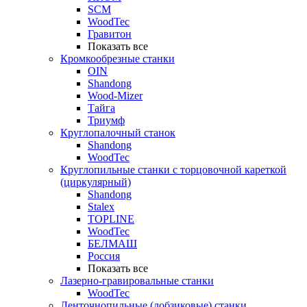
SCM
WoodTec
Гравитон
Показать все
Кромкообрезные станки
OIN
Shandong
Wood-Mizer
Тайга
Триумф
Круглопалочный станок
Shandong
WoodTec
Круглопильные станки с торцовочной кареткой
(циркулярный)
Shandong
Stalex
TOPLINE
WoodTec
БЕЛМАШ
Россия
Показать все
Лазерно-гравировальные станки
WoodTec
Ленточнопильные (лобзиковые) станки