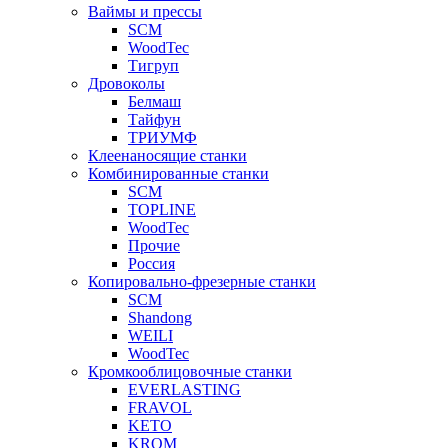
Ваймы и прессы
SCM
WoodTec
Тигруп
Дровоколы
Белмаш
Тайфун
ТРИУМФ
Клеенаносящие станки
Комбинированные станки
SCM
TOPLINE
WoodTec
Прочие
Россия
Копировально-фрезерные станки
SCM
Shandong
WEILI
WoodTec
Кромкооблицовочные станки
EVERLASTING
FRAVOL
KETO
KROM