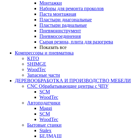
Монтажки
Наборы для ремонта проколов
Паста монтажная
Пластыри диагональные
Пластыри радиальные
Пневмоинструмент
Пневмосоединения
Сырая резина, плита для разогрева
Показать все
Компрессоры и пневматика
KITO
SHIMGE
WoodTec
Запасные части
ДЕРЕВООБРАБОТКА И ПРОИЗВОДСТВО МЕБЕЛИ
CNC Обрабатывающие центры с ЧПУ
SCM
WoodTec
Автоподатчики
Maggi
SCM
WoodTec
Бытовые станки
Stalex
БЕЛМАШ