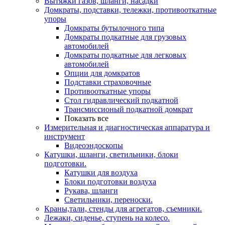
Вытяжки газов, шланги, насадки
Домкраты, подставки, тележки, противооткатные
упоры
Домкраты бутылочного типа
Домкраты подкатные для грузовых
автомобилей
Домкраты подкатные для легковых
автомобилей
Опции для домкратов
Подставки страховочные
Противооткатные упоры
Стол гидравлический подкатной
Трансмиссионый подкатной домкрат
Показать все
Измерительная и диагностическая аппаратура и
инструмент
Видеоэндоскопы
Катушки, шланги, светильники, блоки
подготовки.
Катушки для воздуха
Блоки подготовки воздуха
Рукава, шланги
Светильники, переноски.
Краны,тали, стенды для агрегатов, съемники.
Лежаки, сиденье, ступень на колесо.