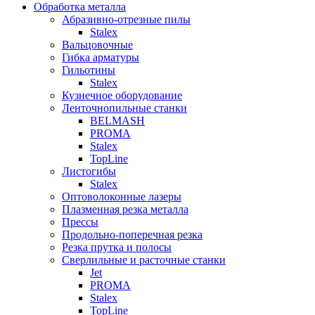
Обработка металла
Абразивно-отрезные пилы
Stalex
Вальцовочные
Гибка арматуры
Гильотины
Stalex
Кузнечное оборудование
Ленточнопильные станки
BELMASH
PROMA
Stalex
TopLine
Листогибы
Stalex
Оптоволоконные лазеры
Плазменная резка металла
Прессы
Продольно-поперечная резка
Резка прутка и полосы
Сверлильные и расточные станки
Jet
PROMA
Stalex
TopLine