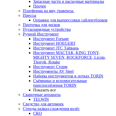
Запасные части и расходные материалы
Прочее
Платформа на яму, траверсы.
Прессы
Оправки для выпрессовки сайлентблоков
Проточка для дисков
Пускозарядные устройства
Ручной Инструмент
Инструмент Forsage
Инструмент HOEGERT
Инструмент JTC Тайвань
Инструмент МАСТАК, KING TONY,
MIGHTY SEVEN, ROCKFORCE, Licota,
Thorvik, Rotake
Инструмент Сторм
Инструменты AV Steel
Наборы инструментов в лотках TORIN
Съёмники и вспомогательные
приспособления TORIN
Показать все
Сварочные аппараты
TELWIN
Средство для автомоек
Стенды развал-схождения колёс
СКО