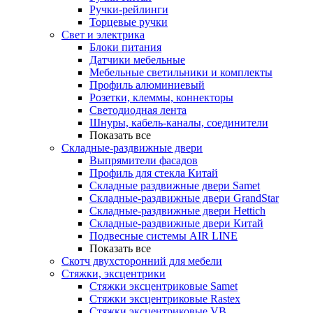
Ручки-рейлинги
Торцевые ручки
Свет и электрика
Блоки питания
Датчики мебельные
Мебельные светильники и комплекты
Профиль алюминиевый
Розетки, клеммы, коннекторы
Светодиодная лента
Шнуры, кабель-каналы, соединители
Показать все
Складные-раздвижные двери
Выпрямители фасадов
Профиль для стекла Китай
Складные раздвижные двери Samet
Складные-раздвижные двери GrandStar
Складные-раздвижные двери Hettich
Складные-раздвижные двери Китай
Подвесные системы AIR LINE
Показать все
Скотч двухсторонний для мебели
Стяжки, эксцентрики
Cтяжки эксцентриковые Samet
Стяжки эксцентриковые Rastex
Стяжки эксцентриковые VB