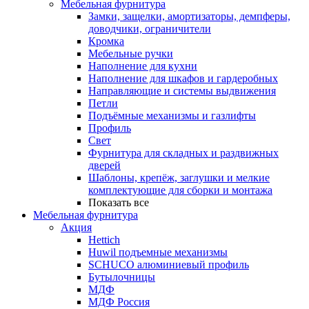
Мебельная фурнитура
Замки, защелки, амортизаторы, демпферы,
доводчики, ограничители
Кромка
Мебельные ручки
Наполнение для кухни
Наполнение для шкафов и гардеробных
Направляющие и системы выдвижения
Петли
Подъёмные механизмы и газлифты
Профиль
Свет
Фурнитура для складных и раздвижных
дверей
Шаблоны, крепёж, заглушки и мелкие
комплектующие для сборки и монтажа
Показать все
Мебельная фурнитура
Акция
Hettich
Huwil подъемные механизмы
SCHUCO алюминиевый профиль
Бутылочницы
МДФ
МДФ Россия