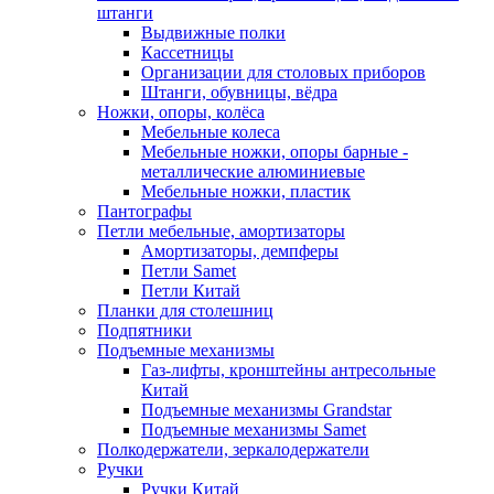
штанги
Выдвижные полки
Кассетницы
Организации для столовых приборов
Штанги, обувницы, вёдра
Ножки, опоры, колёса
Мебельные колеса
Мебельные ножки, опоры барные -
металлические алюминиевые
Мебельные ножки, пластик
Пантографы
Петли мебельные, амортизаторы
Амортизаторы, демпферы
Петли Samet
Петли Китай
Планки для столешниц
Подпятники
Подъемные механизмы
Газ-лифты, кронштейны антресольные
Китай
Подъемные механизмы Grandstar
Подъемные механизмы Samet
Полкодержатели, зеркалодержатели
Ручки
Ручки Китай