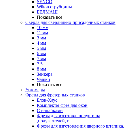
SENCO
Wilton струбцины
БЕЛМАШ
Показать все
Сверла для сверлильно-присадочных станков
10 мм
11 мм
3 мм
4 мм
5 мм
6 мм
7 мм
7.5
8 мм
Зенкера
Чашки
Показать все
Угломеры
Фрезы для фрезерных станков
Блок-Хаус
Комплекты фрез для окон
С напайками
Фрезы для изготовл. полуштапа
,полугалтелей, г
Фрезы для изготовления дверного штапика,