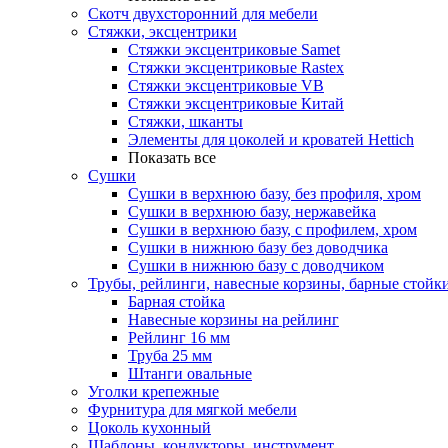
Скотч двухсторонний для мебели
Стяжки, эксцентрики
Cтяжки эксцентриковые Samet
Стяжки эксцентриковые Rastex
Стяжки эксцентриковые VB
Стяжки эксцентриковые Китай
Стяжки, шканты
Элементы для цоколей и кроватей Hettich
Показать все
Сушки
Сушки в верхнюю базу, без профиля, хром
Сушки в верхнюю базу, нержавейка
Сушки в верхнюю базу, с профилем, хром
Сушки в нижнюю базу без доводчика
Сушки в нижнюю базу с доводчиком
Трубы, рейлинги, навесные корзины, барные стойк
Барная стойка
Навесные корзины на рейлинг
Рейлинг 16 мм
Труба 25 мм
Штанги овальные
Уголки крепежные
Фурнитура для мягкой мебели
Цоколь кухонный
Шаблоны, кондукторы, инструмент