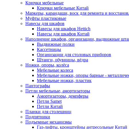
Крючки мебельные
Крючки мебельные Китай
Маркеры, карандаши, воск для ремонта и восстано
Муфты пластиковые
Навесы для шкафов
Навесы для шкафов Hettich
Навесы для шкафов Китай
Наполнение шкафов, организации, выдвижные шта
Выдвижные полки
Кассетницы
Организации для столовых приборов
Штанги, обувницы, вёдра
Ножки, опоры, колёса
Мебельные колеса
Мебельные ножки, опоры барные - металлич
Мебельные ножки, пластик
Пантографы
Петли мебельные, амортизаторы
Амортизаторы, демпферы
Петли Samet
Петли Китай
Планки для столешниц
Подпятники
Подъемные механизмы
Газ-лифты, кронштейны антресольные Китай