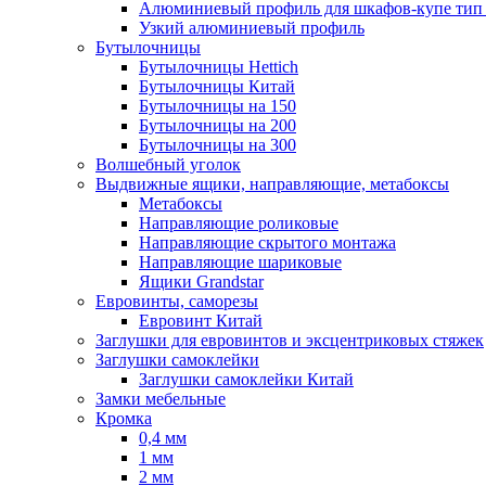
Алюминиевый профиль для шкафов-купе ти
Узкий алюминиевый профиль
Бутылочницы
Бутылочницы Hettich
Бутылочницы Китай
Бутылочницы на 150
Бутылочницы на 200
Бутылочницы на 300
Волшебный уголок
Выдвижные ящики, направляющие, метабоксы
Метабоксы
Направляющие роликовые
Направляющие скрытого монтажа
Направляющие шариковые
Ящики Grandstar
Евровинты, саморезы
Евровинт Китай
Заглушки для евровинтов и эксцентриковых стяжек
Заглушки самоклейки
Заглушки самоклейки Китай
Замки мебельные
Кромка
0,4 мм
1 мм
2 мм