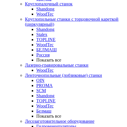
Круглопалочный станок
Shandong
WoodTec
Круглопильные станки с торцовочной кареткой
(циркулярный)
Shandong
Stalex
TOPLINE
WoodTec
БЕЛМАШ
Россия
Показать все
Лазерно-гравировальные станки
WoodTec
Ленточнопильные (лобзиковые) станки
OIN
PROMA
SCM
Shandong
TOPLINE
WoodTec
Белмаш
Показать все
Лесозаготовительное оборудование
Гидроманипуляторы