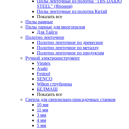
Пилы ленточные из полотна "TBS DAIDO
STEEL" (Япония)
Пилы ленточные из полотна Китай
Показать все
Пилы рамные
Пилы тарные для многопилов
Для Тайги
Полотно ленточное
Полотно ленточное по древесине
Полотно ленточное по металлу
Полотно ленточное по продуктам
Ручной электроинструмент
Virutex
Asaki
Festool
SENCO
Wilton струбцины
БЕЛМАШ
Показать все
Сверла для сверлильно-присадочных станков
10 мм
11 мм
3 мм
4 мм
5 мм