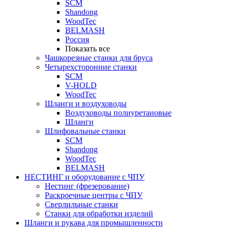
SCM
Shandong
WoodTec
BELMASH
Россия
Показать все
Чашкорезные станки для бруса
Четырехсторонние станки
SCM
V-HOLD
WoodTec
Шланги и воздуховоды
Воздуховоды полиуретановые
Шланги
Шлифовальные станки
SCM
Shandong
WoodTec
BELMASH
НЕСТИНГ и оборудование с ЧПУ
Нестинг (фрезерование)
Раскроечные центры с ЧПУ
Сверлильные станки
Станки для обработки изделий
Шланги и рукава для промышленности