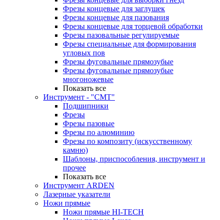
Фрезы концевые для заглушек
Фрезы концевые для пазования
Фрезы концевые для торцевой обработки
Фрезы пазовальные регулируемые
Фрезы специальные для формирования
угловых пов
Фрезы фуговальные прямозубые
Фрезы фуговальные прямозубые
многоножевые
Показать все
Инструмент - "СМТ"
Подшипники
Фрезы
Фрезы пазовые
Фрезы по алюминию
Фрезы по композиту (искусственному
камню)
Шаблоны, приспособления, инструмент и
прочее
Показать все
Инструмент ARDEN
Лазерные указатели
Ножи прямые
Ножи прямые HI-TECH