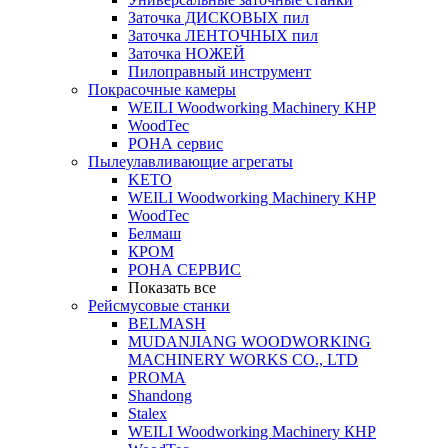
Заточка ДИСКОВЫХ пил
Заточка ЛЕНТОЧНЫХ пил
Заточка НОЖЕЙ
Пилоправный инструмент
Покрасочные камеры
WEILI Woodworking Machinery КНР
WoodTec
РОНА сервис
Пылеулавливающие агрегаты
KETO
WEILI Woodworking Machinery КНР
WoodTec
Белмаш
КРОМ
РОНА СЕРВИС
Показать все
Рейсмусовые станки
BELMASH
MUDANJIANG WOODWORKING
MACHINERY WORKS CO., LTD
PROMA
Shandong
Stalex
WEILI Woodworking Machinery КНР