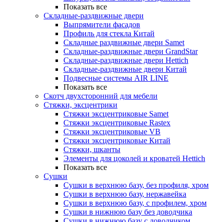
Показать все
Складные-раздвижные двери
Выпрямители фасадов
Профиль для стекла Китай
Складные раздвижные двери Samet
Складные-раздвижные двери GrandStar
Складные-раздвижные двери Hettich
Складные-раздвижные двери Китай
Подвесные системы AIR LINE
Показать все
Скотч двухсторонний для мебели
Стяжки, эксцентрики
Cтяжки эксцентриковые Samet
Стяжки эксцентриковые Rastex
Стяжки эксцентриковые VB
Стяжки эксцентриковые Китай
Стяжки, шканты
Элементы для цоколей и кроватей Hettich
Показать все
Сушки
Сушки в верхнюю базу, без профиля, хром
Сушки в верхнюю базу, нержавейка
Сушки в верхнюю базу, с профилем, хром
Сушки в нижнюю базу без доводчика
Сушки в нижнюю базу с доводчиком