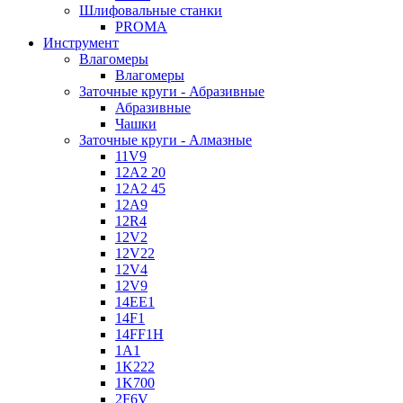
Шлифовальные станки
PROMA
Инструмент
Влагомеры
Влагомеры
Заточные круги - Абразивные
Абразивные
Чашки
Заточные круги - Алмазные
11V9
12A2 20
12A2 45
12A9
12R4
12V2
12V22
12V4
12V9
14EE1
14F1
14FF1H
1A1
1K222
1K700
2F6V