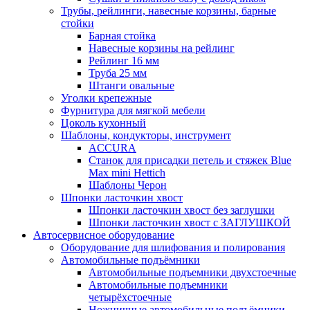
Трубы, рейлинги, навесные корзины, барные
стойки
Барная стойка
Навесные корзины на рейлинг
Рейлинг 16 мм
Труба 25 мм
Штанги овальные
Уголки крепежные
Фурнитура для мягкой мебели
Цоколь кухонный
Шаблоны, кондукторы, инструмент
ACCURA
Станок для присадки петель и стяжек Blue
Max mini Hettich
Шаблоны Черон
Шпонки ласточкин хвост
Шпонки ласточкин хвост без заглушки
Шпонки ласточкин хвост с ЗАГЛУШКОЙ
Автосервисное оборудование
Оборудование для шлифования и полирования
Автомобильные подъёмники
Автомобильные подъемники двухстоечные
Автомобильные подъемники
четырёхстоечные
Ножничные автомобильные подъёмники