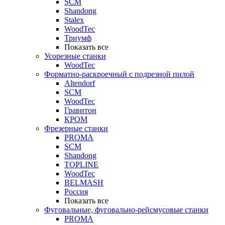
SCM
Shandong
Stalex
WoodTec
Триумф
Показать все
Усорезные станки
WoodTec
Форматно-раскроечный с подрезной пилой
Altendorf
SCM
WoodTec
Гравитон
КРОМ
Фрезерные станки
PROMA
SCM
Shandong
TOPLINE
WoodTec
BELMASH
Россия
Показать все
Фуговальные, фуговально-рейсмусовые станки
PROMA