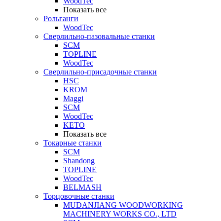
WoodTec
Показать все
Рольганги
WoodTec
Сверлильно-пазовальные станки
SCM
TOPLINE
WoodTec
Сверлильно-присадочные станки
HSC
KROM
Maggi
SCM
WoodTec
KETO
Показать все
Токарные станки
SCM
Shandong
TOPLINE
WoodTec
BELMASH
Торцовочные станки
MUDANJIANG WOODWORKING
MACHINERY WORKS CO., LTD