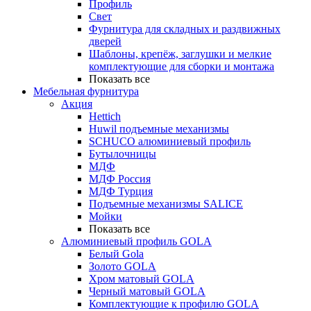
Профиль
Свет
Фурнитура для складных и раздвижных
дверей
Шаблоны, крепёж, заглушки и мелкие
комплектующие для сборки и монтажа
Показать все
Мебельная фурнитура
Акция
Hettich
Huwil подъемные механизмы
SCHUCO алюминиевый профиль
Бутылочницы
МДФ
МДФ Россия
МДФ Турция
Подъемные механизмы SALICE
Мойки
Показать все
Алюминиевый профиль GOLA
Белый Gola
Золото GOLA
Хром матовый GOLA
Черный матовый GOLA
Комплектующие к профилю GOLA