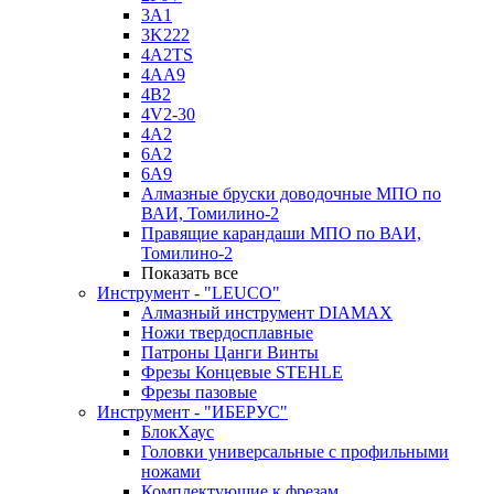
3A1
3K222
4A2TS
4AA9
4B2
4V2-30
4А2
6A2
6A9
Алмазные бруски доводочные МПО по
ВАИ, Томилино-2
Правящие карандаши МПО по ВАИ,
Томилино-2
Показать все
Инструмент - "LEUCO"
Алмазный инструмент DIAMAX
Ножи твердосплавные
Патроны Цанги Винты
Фрезы Концевые STEHLE
Фрезы пазовые
Инструмент - "ИБЕРУС"
БлокХаус
Головки универсальные с профильными
ножами
Комплектующие к фрезам