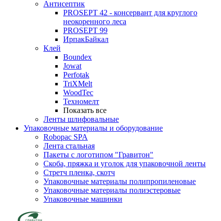
Антисептик
PROSEPT 42 - консервант для круглого
неокоренного леса
PROSEPT 99
ИрпакБайкал
Клей
Boundex
Jowat
Perfotak
TriXMelt
WoodTec
Техномелт
Показать все
Ленты шлифовальные
Упаковочные материалы и оборудование
Robopac SPA
Лента стальная
Пакеты с логотипом "Гравитон"
Скоба, пряжка и уголок для упаковочной ленты
Стретч пленка, скотч
Упаковочные материалы полипропиленовые
Упаковочные материалы полиэстеровые
Упаковочные машинки