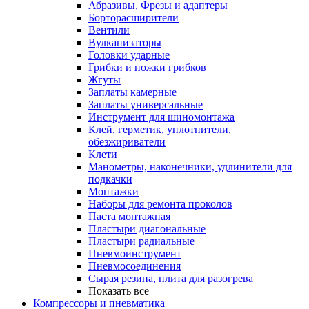
Абразивы, Фрезы и адаптеры
Борторасширители
Вентили
Вулканизаторы
Головки ударные
Грибки и ножки грибков
Жгуты
Заплаты камерные
Заплаты универсальные
Инструмент для шиномонтажа
Клей, герметик, уплотнители,
обезжириватели
Клети
Манометры, наконечники, удлинители для
подкачки
Монтажки
Наборы для ремонта проколов
Паста монтажная
Пластыри диагональные
Пластыри радиальные
Пневмоинструмент
Пневмосоединения
Сырая резина, плита для разогрева
Показать все
Компрессоры и пневматика