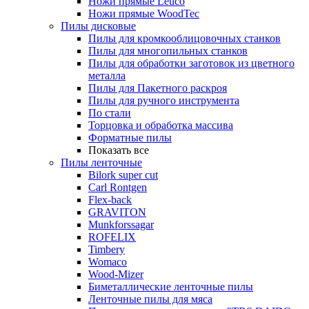
Ножи прямые Leuco
Ножи прямые WoodTec
Пилы дисковые
Пилы для кромкооблицовочных станков
Пилы для многопильных станков
Пилы для обработки заготовок из цветного
металла
Пилы для Пакетного раскроя
Пилы для ручного инструмента
По стали
Торцовка и обработка массива
Форматные пилы
Показать все
Пилы ленточные
Bilork super cut
Carl Rontgen
Flex-back
GRAVITON
Munkforssagar
ROFELIX
Timbery
Womaco
Wood-Mizer
Биметаллические ленточные пилы
Ленточные пилы для мяса