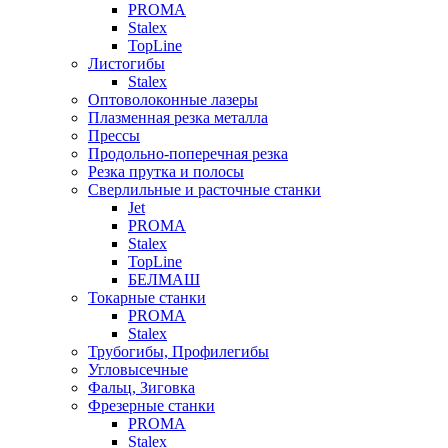
PROMA
Stalex
TopLine
Листогибы
Stalex
Оптоволоконные лазеры
Плазменная резка металла
Прессы
Продольно-поперечная резка
Резка прутка и полосы
Сверлильные и расточные станки
Jet
PROMA
Stalex
TopLine
БЕЛМАШ
Токарные станки
PROMA
Stalex
Трубогибы, Профилегибы
Угловысечные
Фальц, Зиговка
Фрезерные станки
PROMA
Stalex