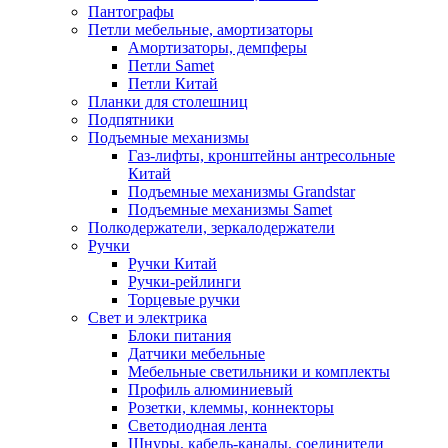
Пантографы
Петли мебельные, амортизаторы
Амортизаторы, демпферы
Петли Samet
Петли Китай
Планки для столешниц
Подпятники
Подъемные механизмы
Газ-лифты, кронштейны антресольные
Китай
Подъемные механизмы Grandstar
Подъемные механизмы Samet
Полкодержатели, зеркалодержатели
Ручки
Ручки Китай
Ручки-рейлинги
Торцевые ручки
Свет и электрика
Блоки питания
Датчики мебельные
Мебельные светильники и комплекты
Профиль алюминиевый
Розетки, клеммы, коннекторы
Светодиодная лента
Шнуры, кабель-каналы, соединители