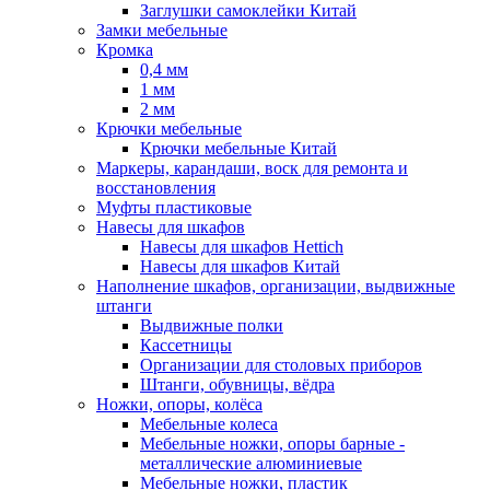
Заглушки самоклейки Китай
Замки мебельные
Кромка
0,4 мм
1 мм
2 мм
Крючки мебельные
Крючки мебельные Китай
Маркеры, карандаши, воск для ремонта и
восстановления
Муфты пластиковые
Навесы для шкафов
Навесы для шкафов Hettich
Навесы для шкафов Китай
Наполнение шкафов, организации, выдвижные
штанги
Выдвижные полки
Кассетницы
Организации для столовых приборов
Штанги, обувницы, вёдра
Ножки, опоры, колёса
Мебельные колеса
Мебельные ножки, опоры барные -
металлические алюминиевые
Мебельные ножки, пластик