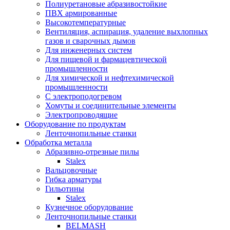
Полиуретановые абразивостойкие
ПВХ армированные
Высокотемпературные
Вентиляция, аспирация, удаление выхлопных
газов и сварочных дымов
Для инженерных систем
Для пищевой и фармацевтической
промышленности
Для химической и нефтехимической
промышленности
С электроподогревом
Хомуты и соединительные элементы
Электропроводящие
Оборудование по продуктам
Ленточнопильные станки
Обработка металла
Абразивно-отрезные пилы
Stalex
Вальцовочные
Гибка арматуры
Гильотины
Stalex
Кузнечное оборудование
Ленточнопильные станки
BELMASH