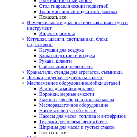
Противооткатные упоры
Стол гидравлический подкатной
Трансмиссионый подкатной домкрат
Показать все
Измерительная и диагностическая аппаратура и
инструмент
Видеоэндоскопы
Катушки, шланги, светильники, блоки
подготовки.
Катушки для воздуха
Блоки подготовки воздуха
Рукава, шланги
Светильники, переноски.
Краны,тали, стенды для агрегатов, съемники.
Лежаки, сиденье, ступень на колесо.
Маслосменное оборудование,мойки деталей
Ванны для мойки деталей
Воронки, мерные ёмкости
Ёмкости для сбора, и откачки масла
Маслораздаточное оборудование
Нагнетатели густой смазки
Насосы для масел, топлива и антифризов
Тележки для перемещения бочек
Шприцы для масел и густых смазок
Показать все