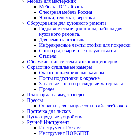
Мебель для мастерских
Мебель JTC Тайвань
Слесарная мебель Россия
Ящики, тележки, верстаки
Оборудование для кузовного ремонта
Гидравлические цилиндры, наборы для
кузовного ремонта.
Для ремонта пластика
Инфракрасные лампы стойки для покраски
Споттеры, сварочные полуавтоматы.
Стапеля
Обслуживание систем автокондиционеров
Окрасочно-сушильные камеры
Окрасочно-сушильные камеры
Посты подготовки к окраске
Запасные части и расходные материалы
Прочее
Платформа на яму, траверсы.
Прессы
Оправки для выпрессовки сайлентблоков
Проточка для дисков
Пускозарядные устройства
Ручной Инструмент
Инструмент Forsage
Инструмент HOEGERT