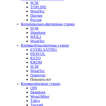
SCM
TOPLINE
WoodTec
Прочие
Россия
Копировально-фрезерные станки
SCM
Shandong
WEILI
WoodTec
Кромкооблицовочные станки
EVERLASTING
FRAVOL
KETO
KROM
SCM
WoodTec
Гравитон
Показать все
Кромкообрезные станки
OIN
Shandong
Wood-Mizer
Тайга
Триумф