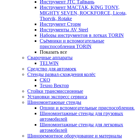
Инструмент JTC Тайвань
Инструмент МАСТАК, KING TONY,
MIGHTY SEVEN, ROCKFORCE, Licota,
Thorvik, Rotake
Инструмент Сторм
Инструменты AV Steel
Наборы инструментов в лотках TORIN
Съёмники и вспомогательные
приспособления TORIN
Показать все
Сварочные аппараты
TELWIN
Средство для автомоек
Стенды развал-схождения колёс
СКО
Техно Вектор
Стойки трансмиссионные
Установки экспресс сервиса
Шиномонтажные стенды
Опции и вспомогательные приспособления.
Шиномонтажные стенды для грузовых
автомобилей
Шиномонтажные стенды для легковых
автомобилей
Шиноремонтное оборудование и материалы