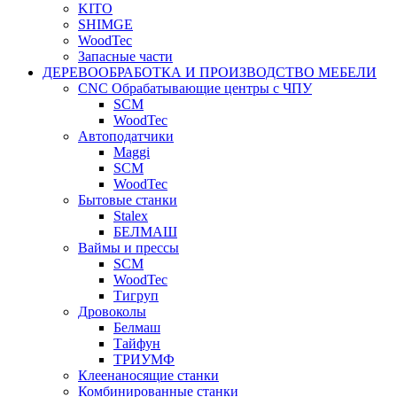
KITO
SHIMGE
WoodTec
Запасные части
ДЕРЕВООБРАБОТКА И ПРОИЗВОДСТВО МЕБЕЛИ
CNC Обрабатывающие центры с ЧПУ
SCM
WoodTec
Автоподатчики
Maggi
SCM
WoodTec
Бытовые станки
Stalex
БЕЛМАШ
Ваймы и прессы
SCM
WoodTec
Тигруп
Дровоколы
Белмаш
Тайфун
ТРИУМФ
Клеенаносящие станки
Комбинированные станки