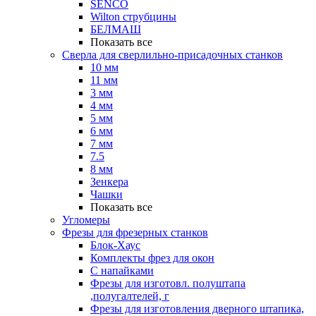
SENCO
Wilton струбцины
БЕЛМАШ
Показать все
Сверла для сверлильно-присадочных станков
10 мм
11 мм
3 мм
4 мм
5 мм
6 мм
7 мм
7.5
8 мм
Зенкера
Чашки
Показать все
Угломеры
Фрезы для фрезерных станков
Блок-Хаус
Комплекты фрез для окон
С напайками
Фрезы для изготовл. полуштапа
,полугалтелей, г
Фрезы для изготовления дверного штапика,