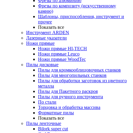
Фрезы по алюминию
Фрезы по композиту (искусственному
камню)
Шаблоны, приспособления, инструмент и
прочее
Показать все
Инструмент ARDEN
Лазерные указатели
Ножи прямые
Ножи прямые HI-TECH
Ножи прямые Leuco
Ножи прямые WoodTec
Пилы дисковые
Пилы для кромкооблицовочных станков
Пилы для многопильных станков
Пилы для обработки заготовок из цветного
металла
Пилы для Пакетного раскроя
Пилы для ручного инструмента
По стали
Торцовка и обработка массива
Форматные пилы
Показать все
Пилы ленточные
Bilork super cut