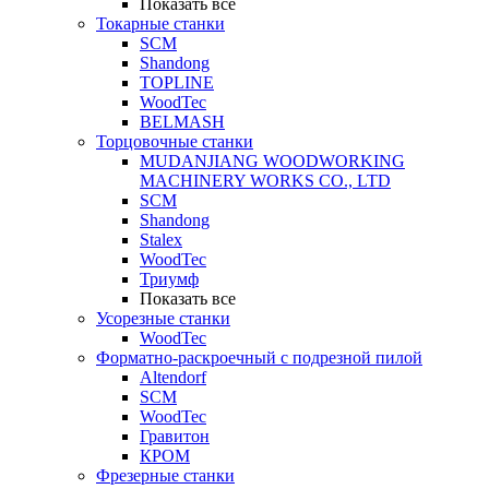
Показать все
Токарные станки
SCM
Shandong
TOPLINE
WoodTec
BELMASH
Торцовочные станки
MUDANJIANG WOODWORKING
MACHINERY WORKS CO., LTD
SCM
Shandong
Stalex
WoodTec
Триумф
Показать все
Усорезные станки
WoodTec
Форматно-раскроечный с подрезной пилой
Altendorf
SCM
WoodTec
Гравитон
КРОМ
Фрезерные станки