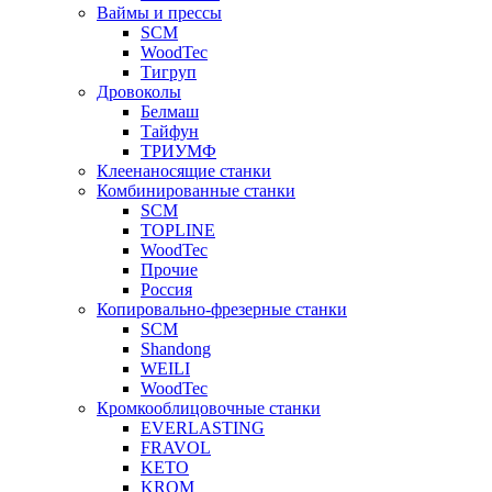
Ваймы и прессы
SCM
WoodTec
Тигруп
Дровоколы
Белмаш
Тайфун
ТРИУМФ
Клеенаносящие станки
Комбинированные станки
SCM
TOPLINE
WoodTec
Прочие
Россия
Копировально-фрезерные станки
SCM
Shandong
WEILI
WoodTec
Кромкооблицовочные станки
EVERLASTING
FRAVOL
KETO
KROM