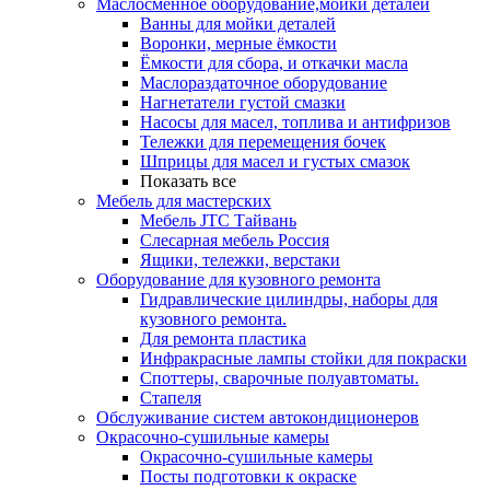
Маслосменное оборудование,мойки деталей
Ванны для мойки деталей
Воронки, мерные ёмкости
Ёмкости для сбора, и откачки масла
Маслораздаточное оборудование
Нагнетатели густой смазки
Насосы для масел, топлива и антифризов
Тележки для перемещения бочек
Шприцы для масел и густых смазок
Показать все
Мебель для мастерских
Мебель JTC Тайвань
Слесарная мебель Россия
Ящики, тележки, верстаки
Оборудование для кузовного ремонта
Гидравлические цилиндры, наборы для
кузовного ремонта.
Для ремонта пластика
Инфракрасные лампы стойки для покраски
Споттеры, сварочные полуавтоматы.
Стапеля
Обслуживание систем автокондиционеров
Окрасочно-сушильные камеры
Окрасочно-сушильные камеры
Посты подготовки к окраске