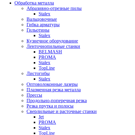
Обработка металла
Абразивно-отрезные пилы
Stalex
Вальцовочные
Гибка арматуры
Гильотины
Stalex
Кузнечное оборудование
Ленточнопильные станки
BELMASH
PROMA
Stalex
TopLine
Листогибы
Stalex
Оптоволоконные лазеры
Плазменная резка металла
Прессы
Продольно-поперечная резка
Резка прутка и полосы
Сверлильные и расточные станки
Jet
PROMA
Stalex
TopLine