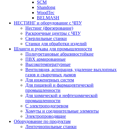
SCM
Shandong
WoodTec
BELMASH
НЕСТИНГ и оборудование с ЧПУ
Нестинг (фрезерование)
Раскроечные центры с ЧПУ
Сверлильные станки
Станки для обработки изделий
Шланги и рукава для промышленности
Полиуретановые абразивостойкие
ПВХ армированные
Высокотемпературные
Вентиляция, аспирация, удаление выхлопных
газов и сварочных дымов
Для инженерных систем
Для пищевой и фармацевтической
промышленности
Для химической и нефтехимической
промышленности
С электроподогревом
Хомуты и соединительные элементы
Электропроводящие
Оборудование по продуктам
Ленточнопильные станки