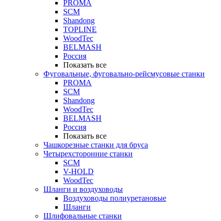
PROMA
SCM
Shandong
TOPLINE
WoodTec
BELMASH
Россия
Показать все
Фуговальные, фуговально-рейсмусовые станки
PROMA
SCM
Shandong
WoodTec
BELMASH
Россия
Показать все
Чашкорезные станки для бруса
Четырехсторонние станки
SCM
V-HOLD
WoodTec
Шланги и воздуховоды
Воздуховоды полиуретановые
Шланги
Шлифовальные станки