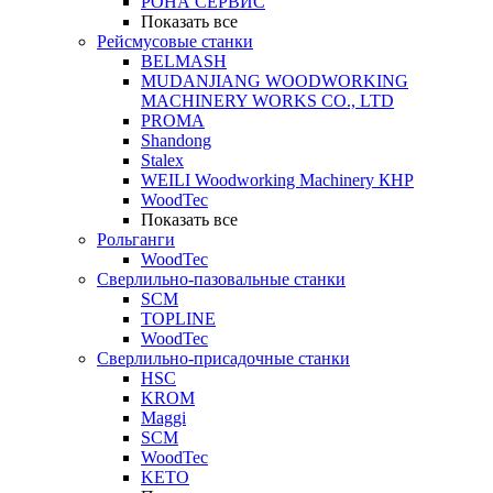
РОНА СЕРВИС
Показать все
Рейсмусовые станки
BELMASH
MUDANJIANG WOODWORKING
MACHINERY WORKS CO., LTD
PROMA
Shandong
Stalex
WEILI Woodworking Machinery КНР
WoodTec
Показать все
Рольганги
WoodTec
Сверлильно-пазовальные станки
SCM
TOPLINE
WoodTec
Сверлильно-присадочные станки
HSC
KROM
Maggi
SCM
WoodTec
KETO