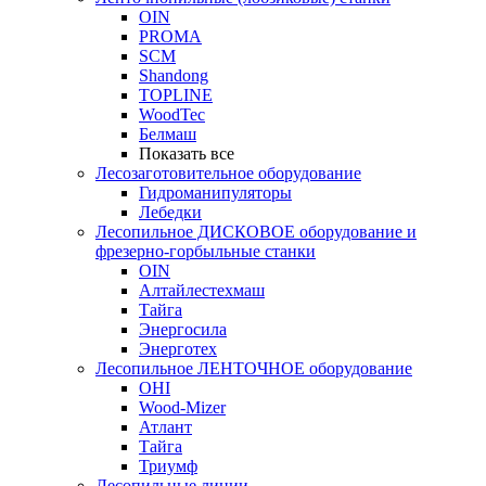
OIN
PROMA
SCM
Shandong
TOPLINE
WoodTec
Белмаш
Показать все
Лесозаготовительное оборудование
Гидроманипуляторы
Лебедки
Лесопильное ДИСКОВОЕ оборудование и
фрезерно-горбыльные станки
OIN
Алтайлестехмаш
Тайга
Энергосила
Энерготех
Лесопильное ЛЕНТОЧНОЕ оборудование
OHI
Wood-Mizer
Атлант
Тайга
Триумф
Лесопильные линии