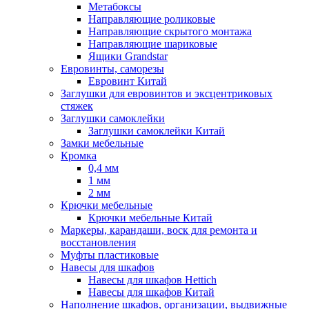
Метабоксы
Направляющие роликовые
Направляющие скрытого монтажа
Направляющие шариковые
Ящики Grandstar
Евровинты, саморезы
Евровинт Китай
Заглушки для евровинтов и эксцентриковых
стяжек
Заглушки самоклейки
Заглушки самоклейки Китай
Замки мебельные
Кромка
0,4 мм
1 мм
2 мм
Крючки мебельные
Крючки мебельные Китай
Маркеры, карандаши, воск для ремонта и
восстановления
Муфты пластиковые
Навесы для шкафов
Навесы для шкафов Hettich
Навесы для шкафов Китай
Наполнение шкафов, организации, выдвижные