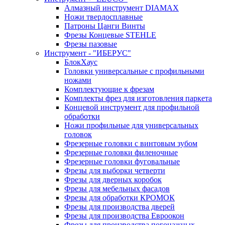
Алмазный инструмент DIAMAX
Ножи твердосплавные
Патроны Цанги Винты
Фрезы Концевые STEHLE
Фрезы пазовые
Инструмент - "ИБЕРУС"
БлокХаус
Головки универсальные с профильными
ножами
Комплектующие к фрезам
Комплекты фрез для изготовления паркета
Концевой инструмент для профильной
обработки
Ножи профильные для универсальных
головок
Фрезерные головки с винтовым зубом
Фрезерные головки филеночные
Фрезерные головки фуговальные
Фрезы для выборки четверти
Фрезы для дверных коробок
Фрезы для мебельных фасадов
Фрезы для обработки КРОМОК
Фрезы для производства дверей
Фрезы для производства Евроокон
Фрезы для производства погонажных