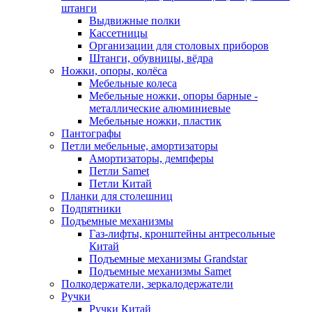
штанги
Выдвижные полки
Кассетницы
Организации для столовых приборов
Штанги, обувницы, вёдра
Ножки, опоры, колёса
Мебельные колеса
Мебельные ножки, опоры барные -
металлические алюминиевые
Мебельные ножки, пластик
Пантографы
Петли мебельные, амортизаторы
Амортизаторы, демпферы
Петли Samet
Петли Китай
Планки для столешниц
Подпятники
Подъемные механизмы
Газ-лифты, кронштейны антресольные
Китай
Подъемные механизмы Grandstar
Подъемные механизмы Samet
Полкодержатели, зеркалодержатели
Ручки
Ручки Китай