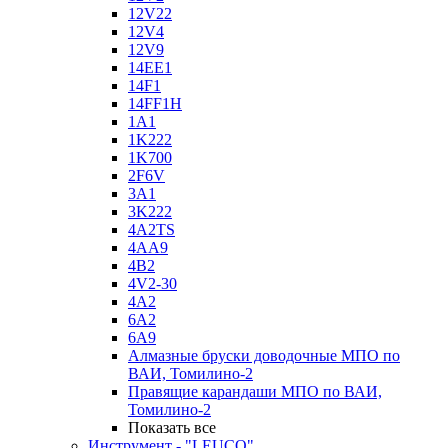
12V22
12V4
12V9
14EE1
14F1
14FF1H
1A1
1K222
1K700
2F6V
3A1
3K222
4A2TS
4AA9
4B2
4V2-30
4А2
6A2
6A9
Алмазные бруски доводочные МПО по
ВАИ, Томилино-2
Правящие карандаши МПО по ВАИ,
Томилино-2
Показать все
Инструмент - "LEUCO"