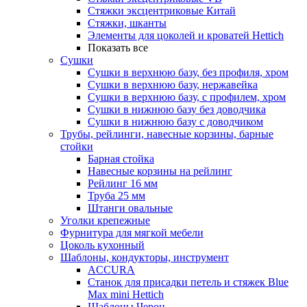
Стяжки эксцентриковые Китай
Стяжки, шканты
Элементы для цоколей и кроватей Hettich
Показать все
Сушки
Сушки в верхнюю базу, без профиля, хром
Сушки в верхнюю базу, нержавейка
Сушки в верхнюю базу, с профилем, хром
Сушки в нижнюю базу без доводчика
Сушки в нижнюю базу с доводчиком
Трубы, рейлинги, навесные корзины, барные
стойки
Барная стойка
Навесные корзины на рейлинг
Рейлинг 16 мм
Труба 25 мм
Штанги овальные
Уголки крепежные
Фурнитура для мягкой мебели
Цоколь кухонный
Шаблоны, кондукторы, инструмент
ACCURA
Станок для присадки петель и стяжек Blue
Max mini Hettich
Шаблоны Черон