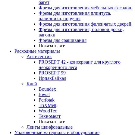
багет
Фрезы для изготовления мебельных фасадов.
Фрезы для изготовления плинтуса,
наличника, поручня
Фрезы для изготовления филенчатых дверей.
Фрезы для изготовления, половой доски,
вагонки
Фрезы для сращивания
Показать все
Расходные материалы
Антисептик
PROSEPT 42 - консервант для круглого
неокоренного леса
PROSEPT 99
ИрпакБайкал
Клей
Boundex
Jowat
Perfotak
TriXMelt
WoodTec
Техномелт
Показать все
Ленты шлифовальные
Упаковочные материалы и оборудование