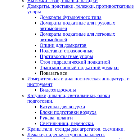
Вытяжки газов, шланги, насадки
Домкраты, подставки, тележки, противооткатные
упоры
Домкраты бутылочного типа
Домкраты подкатные для грузовых
автомобилей
Домкраты подкатные для легковых
автомобилей
Опции для домкратов
Подставки страховочные
Противооткатные упоры
Стол гидравлический подкатной
Трансмиссионый подкатной домкрат
Показать все
Измерительная и диагностическая аппаратура и
инструмент
Видеоэндоскопы
Катушки, шланги, светильники, блоки
подготовки.
Катушки для воздуха
Блоки подготовки воздуха
Рукава, шланги
Светильники, переноски.
Краны,тали, стенды для агрегатов, съемники.
Лежаки, сиденье, ступень на колесо.