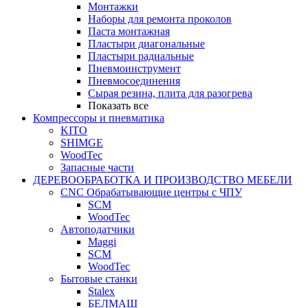
Монтажки
Наборы для ремонта проколов
Паста монтажная
Пластыри диагональные
Пластыри радиальные
Пневмоинструмент
Пневмосоединения
Сырая резина, плита для разогрева
Показать все
Компрессоры и пневматика
KITO
SHIMGE
WoodTec
Запасные части
ДЕРЕВООБРАБОТКА И ПРОИЗВОДСТВО МЕБЕЛИ
CNC Обрабатывающие центры с ЧПУ
SCM
WoodTec
Автоподатчики
Maggi
SCM
WoodTec
Бытовые станки
Stalex
БЕЛМАШ