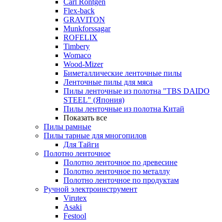
Carl Rontgen
Flex-back
GRAVITON
Munkforssagar
ROFELIX
Timbery
Womaco
Wood-Mizer
Биметаллические ленточные пилы
Ленточные пилы для мяса
Пилы ленточные из полотна "TBS DAIDO
STEEL" (Япония)
Пилы ленточные из полотна Китай
Показать все
Пилы рамные
Пилы тарные для многопилов
Для Тайги
Полотно ленточное
Полотно ленточное по древесине
Полотно ленточное по металлу
Полотно ленточное по продуктам
Ручной электроинструмент
Virutex
Asaki
Festool