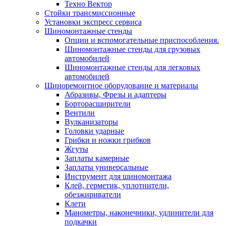
Техно Вектор
Стойки трансмиссионные
Установки экспресс сервиса
Шиномонтажные стенды
Опции и вспомогательные приспособления.
Шиномонтажные стенды для грузовых
автомобилей
Шиномонтажные стенды для легковых
автомобилей
Шиноремонтное оборудование и материалы
Абразивы, Фрезы и адаптеры
Борторасширители
Вентили
Вулканизаторы
Головки ударные
Грибки и ножки грибков
Жгуты
Заплаты камерные
Заплаты универсальные
Инструмент для шиномонтажа
Клей, герметик, уплотнители,
обезжириватели
Клети
Манометры, наконечники, удлинители для
подкачки