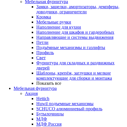
Мебельная фурнитура
Замки, защелки, амортизаторы, демпферы,
доводчики, ограничители
Кромка
Мебельные ручки
Наполнение для кухни
Наполнение для шкафов и гардеробных
Направляющие и системы выдвижения
Петли
Подъёмные механизмы и газлифты
Профиль
Свет
Фурнитура для складных и раздвижных
дверей
Шаблоны, крепёж, заглушки и мелкие
комплектующие для сборки и монтажа
Показать все
Мебельная фурнитура
Акция
Hettich
Huwil подъемные механизмы
SCHUCO алюминиевый профиль
Бутылочницы
МДФ
МДФ Россия