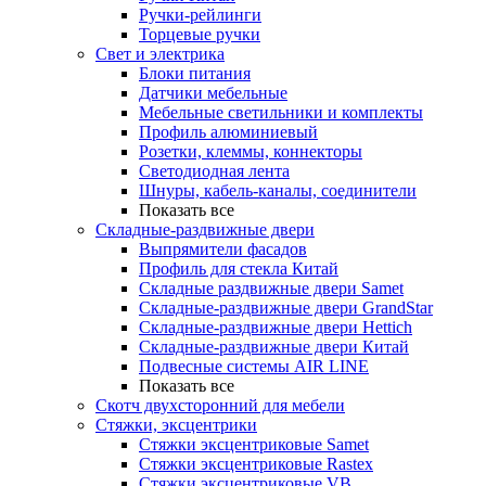
Ручки-рейлинги
Торцевые ручки
Свет и электрика
Блоки питания
Датчики мебельные
Мебельные светильники и комплекты
Профиль алюминиевый
Розетки, клеммы, коннекторы
Светодиодная лента
Шнуры, кабель-каналы, соединители
Показать все
Складные-раздвижные двери
Выпрямители фасадов
Профиль для стекла Китай
Складные раздвижные двери Samet
Складные-раздвижные двери GrandStar
Складные-раздвижные двери Hettich
Складные-раздвижные двери Китай
Подвесные системы AIR LINE
Показать все
Скотч двухсторонний для мебели
Стяжки, эксцентрики
Cтяжки эксцентриковые Samet
Стяжки эксцентриковые Rastex
Стяжки эксцентриковые VB