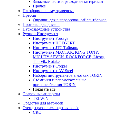
Запасные части и расходные материалы
Прочее
Платформа на яму, траверсы.
Прессы
Оправки для выпрессовки сайлентблоков
Проточка для дисков
Пускозарядные устройства
Ручной Инструмент
Инструмент Forsage
Инструмент HOEGERT
Инструмент JTC Тайвань
Инструмент МАСТАК, KING TONY,
MIGHTY SEVEN, ROCKFORCE, Licota,
Thorvik, Rotake
Инструмент Сторм
Инструменты AV Steel
Наборы инструментов в лотках TORIN
Съёмники и вспомогательные
приспособления TORIN
Показать все
Сварочные аппараты
TELWIN
Средство для автомоек
Стенды развал-схождения колёс
СКО