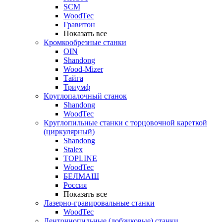
SCM
WoodTec
Гравитон
Показать все
Кромкообрезные станки
OIN
Shandong
Wood-Mizer
Тайга
Триумф
Круглопалочный станок
Shandong
WoodTec
Круглопильные станки с торцовочной кареткой
(циркулярный)
Shandong
Stalex
TOPLINE
WoodTec
БЕЛМАШ
Россия
Показать все
Лазерно-гравировальные станки
WoodTec
Ленточнопильные (лобзиковые) станки