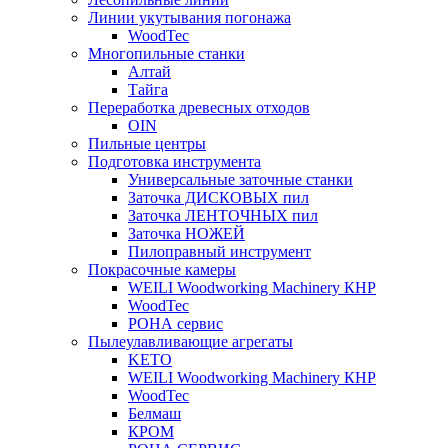
Линии укутывания погонажа
WoodTec
Многопильные станки
Алтай
Тайга
Переработка древесных отходов
OIN
Пильные центры
Подготовка инструмента
Универсальные заточные станки
Заточка ДИСКОВЫХ пил
Заточка ЛЕНТОЧНЫХ пил
Заточка НОЖЕЙ
Пилоправный инструмент
Покрасочные камеры
WEILI Woodworking Machinery КНР
WoodTec
РОНА сервис
Пылеулавливающие агрегаты
KETO
WEILI Woodworking Machinery КНР
WoodTec
Белмаш
КРОМ