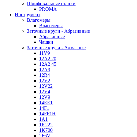
Шлифовальные станки
PROMA
Инструмент
Влагомеры
Влагомеры
Заточные круги - Абразивные
Абразивные
Чашки
Заточные круги - Алмазные
11V9
12A2 20
12A2 45
12A9
12R4
12V2
12V22
12V4
12V9
14EE1
14F1
14FF1H
1A1
1K222
1K700
2F6V