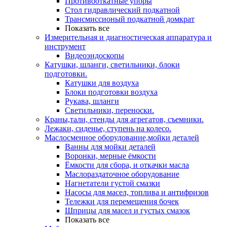
Противооткатные упоры
Стол гидравлический подкатной
Трансмиссионый подкатной домкрат
Показать все
Измерительная и диагностическая аппаратура и
инструмент
Видеоэндоскопы
Катушки, шланги, светильники, блоки
подготовки.
Катушки для воздуха
Блоки подготовки воздуха
Рукава, шланги
Светильники, переноски.
Краны,тали, стенды для агрегатов, съемники.
Лежаки, сиденье, ступень на колесо.
Маслосменное оборудование,мойки деталей
Ванны для мойки деталей
Воронки, мерные ёмкости
Ёмкости для сбора, и откачки масла
Маслораздаточное оборудование
Нагнетатели густой смазки
Насосы для масел, топлива и антифризов
Тележки для перемещения бочек
Шприцы для масел и густых смазок
Показать все