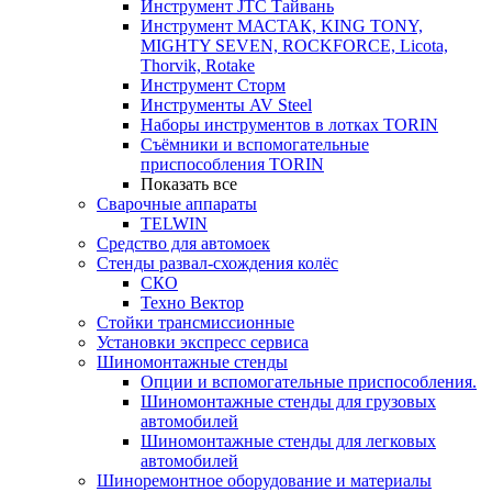
Инструмент JTC Тайвань
Инструмент МАСТАК, KING TONY,
MIGHTY SEVEN, ROCKFORCE, Licota,
Thorvik, Rotake
Инструмент Сторм
Инструменты AV Steel
Наборы инструментов в лотках TORIN
Съёмники и вспомогательные
приспособления TORIN
Показать все
Сварочные аппараты
TELWIN
Средство для автомоек
Стенды развал-схождения колёс
СКО
Техно Вектор
Стойки трансмиссионные
Установки экспресс сервиса
Шиномонтажные стенды
Опции и вспомогательные приспособления.
Шиномонтажные стенды для грузовых
автомобилей
Шиномонтажные стенды для легковых
автомобилей
Шиноремонтное оборудование и материалы