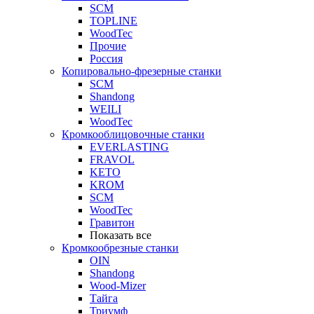
SCM
TOPLINE
WoodTec
Прочие
Россия
Копировально-фрезерные станки
SCM
Shandong
WEILI
WoodTec
Кромкооблицовочные станки
EVERLASTING
FRAVOL
KETO
KROM
SCM
WoodTec
Гравитон
Показать все
Кромкообрезные станки
OIN
Shandong
Wood-Mizer
Тайга
Триумф