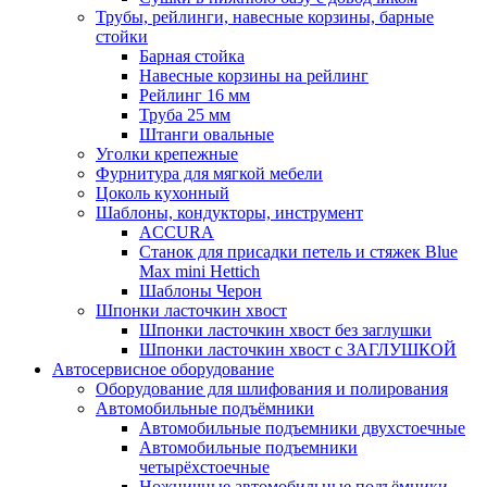
Трубы, рейлинги, навесные корзины, барные
стойки
Барная стойка
Навесные корзины на рейлинг
Рейлинг 16 мм
Труба 25 мм
Штанги овальные
Уголки крепежные
Фурнитура для мягкой мебели
Цоколь кухонный
Шаблоны, кондукторы, инструмент
ACCURA
Станок для присадки петель и стяжек Blue
Max mini Hettich
Шаблоны Черон
Шпонки ласточкин хвост
Шпонки ласточкин хвост без заглушки
Шпонки ласточкин хвост с ЗАГЛУШКОЙ
Автосервисное оборудование
Оборудование для шлифования и полирования
Автомобильные подъёмники
Автомобильные подъемники двухстоечные
Автомобильные подъемники
четырёхстоечные
Ножничные автомобильные подъёмники