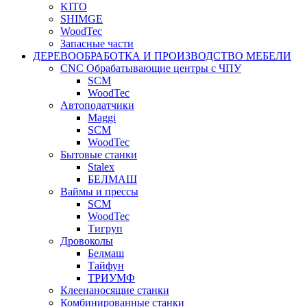
KITO
SHIMGE
WoodTec
Запасные части
ДЕРЕВООБРАБОТКА И ПРОИЗВОДСТВО МЕБЕЛИ
CNC Обрабатывающие центры с ЧПУ
SCM
WoodTec
Автоподатчики
Maggi
SCM
WoodTec
Бытовые станки
Stalex
БЕЛМАШ
Ваймы и прессы
SCM
WoodTec
Тигруп
Дровоколы
Белмаш
Тайфун
ТРИУМФ
Клеенаносящие станки
Комбинированные станки