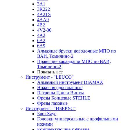
3A1
3K222
4A2TS
4AA9
4B2
4V2-30
4А2
6A2
6A9
Алмазные бруски доводочные МПО по
ВАИ, Томилино-2
Правящие карандаши МПО по ВАИ,
Томилино-2
Показать все
Инструмент - "LEUCO"
Алмазный инструмент DIAMAX
Ножи твердосплавные
Патроны Цанги Винты
Фрезы Концевые STEHLE
Фрезы пазовые
Инструмент - "ИБЕРУС"
БлокХаус
Головки универсальные с профильными
ножами
Комплектующие к фрезам