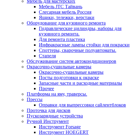
Мебель для мастерских
Мебель JTC Тайвань
Слесарная мебель Россия
Ящики, тележки, верстаки
Оборудование для кузовного ремонта
Гидравлические цилиндры, наборы для
кузовного ремонта.
Для ремонта пластика
Инфракрасные лампы стойки для покраски
Споттеры, сварочные полуавтоматы.
Стапеля
Обслуживание систем автокондиционеров
Окрасочно-сушильные камеры
Окрасочно-сушильные камеры
Посты подготовки к окраске
Запасные части и расходные материалы
Прочее
Платформа на яму, траверсы.
Прессы
Оправки для выпрессовки сайлентблоков
Проточка для дисков
Пускозарядные устройства
Ручной Инструмент
Инструмент Forsage
Инструмент HOEGERT