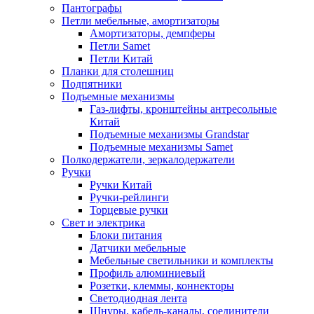
Пантографы
Петли мебельные, амортизаторы
Амортизаторы, демпферы
Петли Samet
Петли Китай
Планки для столешниц
Подпятники
Подъемные механизмы
Газ-лифты, кронштейны антресольные
Китай
Подъемные механизмы Grandstar
Подъемные механизмы Samet
Полкодержатели, зеркалодержатели
Ручки
Ручки Китай
Ручки-рейлинги
Торцевые ручки
Свет и электрика
Блоки питания
Датчики мебельные
Мебельные светильники и комплекты
Профиль алюминиевый
Розетки, клеммы, коннекторы
Светодиодная лента
Шнуры, кабель-каналы, соединители