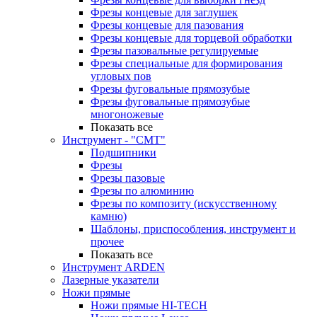
Фрезы концевые для заглушек
Фрезы концевые для пазования
Фрезы концевые для торцевой обработки
Фрезы пазовальные регулируемые
Фрезы специальные для формирования
угловых пов
Фрезы фуговальные прямозубые
Фрезы фуговальные прямозубые
многоножевые
Показать все
Инструмент - "СМТ"
Подшипники
Фрезы
Фрезы пазовые
Фрезы по алюминию
Фрезы по композиту (искусственному
камню)
Шаблоны, приспособления, инструмент и
прочее
Показать все
Инструмент ARDEN
Лазерные указатели
Ножи прямые
Ножи прямые HI-TECH