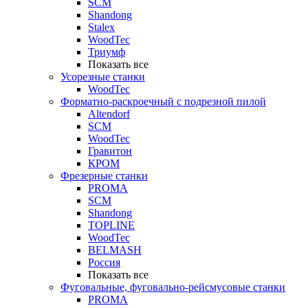
SCM
Shandong
Stalex
WoodTec
Триумф
Показать все
Усорезные станки
WoodTec
Форматно-раскроечный с подрезной пилой
Altendorf
SCM
WoodTec
Гравитон
КРОМ
Фрезерные станки
PROMA
SCM
Shandong
TOPLINE
WoodTec
BELMASH
Россия
Показать все
Фуговальные, фуговально-рейсмусовые станки
PROMA