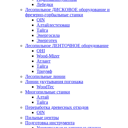
Лебедки
Лесопильное ДИСКОВОЕ оборудование и
фрезерно-горбыльные станки
OIN
Алтайлестехмаш
Тайга
Энергосила
Энерготех
Лесопильное ЛЕНТОЧНОЕ оборудование
OHI
Wood-Mizer
Атлант
Тайга
Триумф
Лесопильные линии
Линии укутывания погонажа
WoodTec
Многопильные станки
Алтай
Тайга
Переработка древесных отходов
OIN
Пильные центры
Подготовка инструмента
Универсальные заточные станки