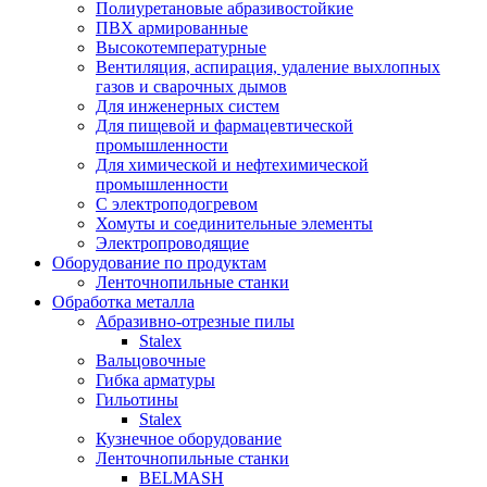
Полиуретановые абразивостойкие
ПВХ армированные
Высокотемпературные
Вентиляция, аспирация, удаление выхлопных
газов и сварочных дымов
Для инженерных систем
Для пищевой и фармацевтической
промышленности
Для химической и нефтехимической
промышленности
С электроподогревом
Хомуты и соединительные элементы
Электропроводящие
Оборудование по продуктам
Ленточнопильные станки
Обработка металла
Абразивно-отрезные пилы
Stalex
Вальцовочные
Гибка арматуры
Гильотины
Stalex
Кузнечное оборудование
Ленточнопильные станки
BELMASH