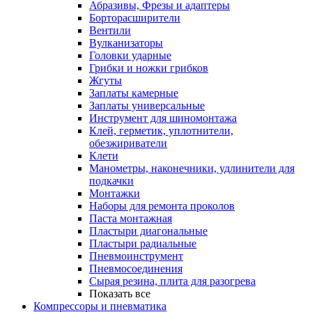
Абразивы, Фрезы и адаптеры
Борторасширители
Вентили
Вулканизаторы
Головки ударные
Грибки и ножки грибков
Жгуты
Заплаты камерные
Заплаты универсальные
Инструмент для шиномонтажа
Клей, герметик, уплотнители,
обезжириватели
Клети
Манометры, наконечники, удлинители для
подкачки
Монтажки
Наборы для ремонта проколов
Паста монтажная
Пластыри диагональные
Пластыри радиальные
Пневмоинструмент
Пневмосоединения
Сырая резина, плита для разогрева
Показать все
Компрессоры и пневматика