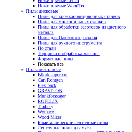
Ножи прямые Leuco
Ножи прямые WoodTec
Пилы дисковые
Пилы для кромкооблицовочных станков
Пилы для многопильных станков
Пилы для обработки заготовок из цветного
металла
Пилы для Пакетного раскроя
Пилы для ручного инструмента
По стали
Торцовка и обработка массива
Форматные пилы
Показать все
Пилы ленточные
Bilork super cut
Carl Rontgen
Flex-back
GRAVITON
Munkforssagar
ROFELIX
Timbery
Womaco
Wood-Mizer
Биметаллические ленточные пилы
Ленточные пилы для мяса