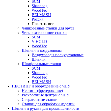
SCM
Shandong
WoodTec
BELMASH
Россия
Показать все
Чашкорезные станки для бруса
Четырехсторонние станки
SCM
V-HOLD
WoodTec
Шланги и воздуховоды
Воздуховоды полиуретановые
Шланги
Шлифовальные станки
SCM
Shandong
WoodTec
BELMASH
НЕСТИНГ и оборудование с ЧПУ
Нестинг (фрезерование)
Раскроечные центры с ЧПУ
Сверлильные станки
Станки для обработки изделий
Шланги и рукава для промышленности