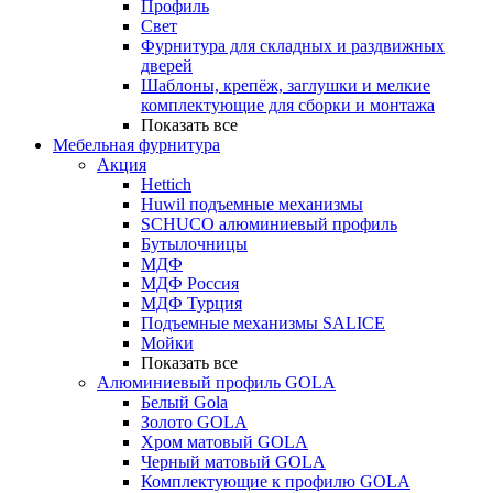
Профиль
Свет
Фурнитура для складных и раздвижных
дверей
Шаблоны, крепёж, заглушки и мелкие
комплектующие для сборки и монтажа
Показать все
Мебельная фурнитура
Акция
Hettich
Huwil подъемные механизмы
SCHUCO алюминиевый профиль
Бутылочницы
МДФ
МДФ Россия
МДФ Турция
Подъемные механизмы SALICE
Мойки
Показать все
Алюминиевый профиль GOLA
Белый Gola
Золото GOLA
Хром матовый GOLA
Черный матовый GOLA
Комплектующие к профилю GOLA