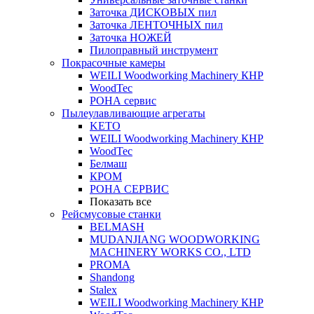
Заточка ДИСКОВЫХ пил
Заточка ЛЕНТОЧНЫХ пил
Заточка НОЖЕЙ
Пилоправный инструмент
Покрасочные камеры
WEILI Woodworking Machinery КНР
WoodTec
РОНА сервис
Пылеулавливающие агрегаты
KETO
WEILI Woodworking Machinery КНР
WoodTec
Белмаш
КРОМ
РОНА СЕРВИС
Показать все
Рейсмусовые станки
BELMASH
MUDANJIANG WOODWORKING
MACHINERY WORKS CO., LTD
PROMA
Shandong
Stalex
WEILI Woodworking Machinery КНР