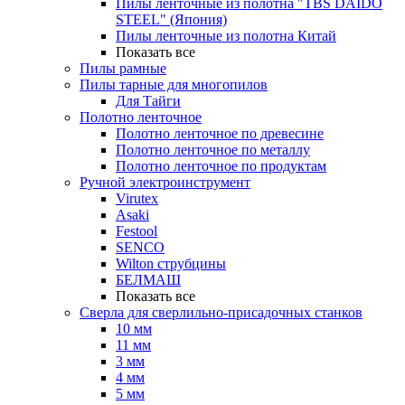
Пилы ленточные из полотна "TBS DAIDO
STEEL" (Япония)
Пилы ленточные из полотна Китай
Показать все
Пилы рамные
Пилы тарные для многопилов
Для Тайги
Полотно ленточное
Полотно ленточное по древесине
Полотно ленточное по металлу
Полотно ленточное по продуктам
Ручной электроинструмент
Virutex
Asaki
Festool
SENCO
Wilton струбцины
БЕЛМАШ
Показать все
Сверла для сверлильно-присадочных станков
10 мм
11 мм
3 мм
4 мм
5 мм