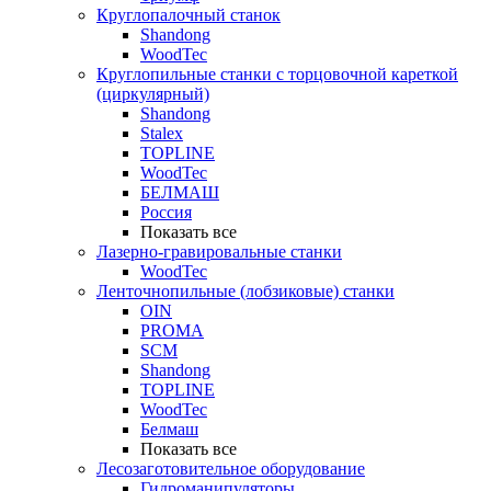
Круглопалочный станок
Shandong
WoodTec
Круглопильные станки с торцовочной кареткой
(циркулярный)
Shandong
Stalex
TOPLINE
WoodTec
БЕЛМАШ
Россия
Показать все
Лазерно-гравировальные станки
WoodTec
Ленточнопильные (лобзиковые) станки
OIN
PROMA
SCM
Shandong
TOPLINE
WoodTec
Белмаш
Показать все
Лесозаготовительное оборудование
Гидроманипуляторы