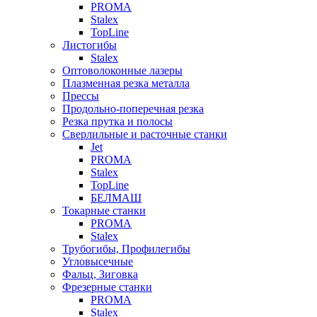
PROMA
Stalex
TopLine
Листогибы
Stalex
Оптоволоконные лазеры
Плазменная резка металла
Прессы
Продольно-поперечная резка
Резка прутка и полосы
Сверлильные и расточные станки
Jet
PROMA
Stalex
TopLine
БЕЛМАШ
Токарные станки
PROMA
Stalex
Трубогибы, Профилегибы
Угловысечные
Фальц, Зиговка
Фрезерные станки
PROMA
Stalex