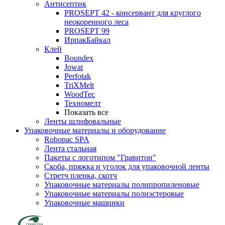
Антисептик
PROSEPT 42 - консервант для круглого
неокоренного леса
PROSEPT 99
ИрпакБайкал
Клей
Boundex
Jowat
Perfotak
TriXMelt
WoodTec
Техномелт
Показать все
Ленты шлифовальные
Упаковочные материалы и оборудование
Robopac SPA
Лента стальная
Пакеты с логотипом "Гравитон"
Скоба, пряжка и уголок для упаковочной ленты
Стретч пленка, скотч
Упаковочные материалы полипропиленовые
Упаковочные материалы полиэстеровые
Упаковочные машинки