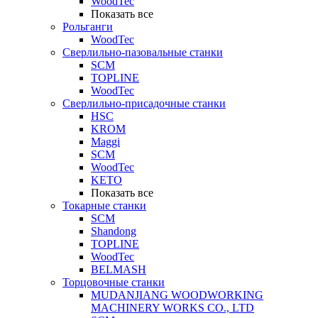
WoodTec
Показать все
Рольганги
WoodTec
Сверлильно-пазовальные станки
SCM
TOPLINE
WoodTec
Сверлильно-присадочные станки
HSC
KROM
Maggi
SCM
WoodTec
KETO
Показать все
Токарные станки
SCM
Shandong
TOPLINE
WoodTec
BELMASH
Торцовочные станки
MUDANJIANG WOODWORKING
MACHINERY WORKS CO., LTD