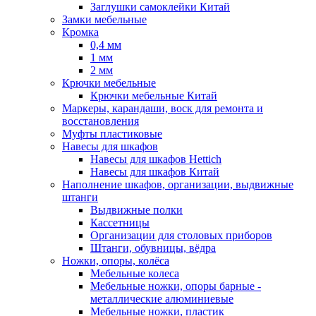
Заглушки самоклейки Китай
Замки мебельные
Кромка
0,4 мм
1 мм
2 мм
Крючки мебельные
Крючки мебельные Китай
Маркеры, карандаши, воск для ремонта и
восстановления
Муфты пластиковые
Навесы для шкафов
Навесы для шкафов Hettich
Навесы для шкафов Китай
Наполнение шкафов, организации, выдвижные
штанги
Выдвижные полки
Кассетницы
Организации для столовых приборов
Штанги, обувницы, вёдра
Ножки, опоры, колёса
Мебельные колеса
Мебельные ножки, опоры барные -
металлические алюминиевые
Мебельные ножки, пластик