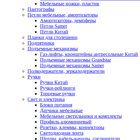
Мебельные ножки, пластик
Пантографы
Петли мебельные, амортизаторы
Амортизаторы, демпферы
Петли Samet
Петли Китай
Планки для столешниц
Подпятники
Подъемные механизмы
Газ-лифты, кронштейны антресольные Китай
Подъемные механизмы Grandstar
Подъемные механизмы Samet
Полкодержатели, зеркалодержатели
Ручки
Ручки Китай
Ручки-рейлинги
Торцевые ручки
Свет и электрика
Блоки питания
Датчики мебельные
Мебельные светильники и комплекты
Профиль алюминиевый
Розетки, клеммы, коннекторы
Светодиодная лента
Шнуры, кабель-каналы, соединители