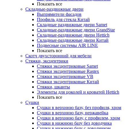
Показать все
Складные-раздвижные двери
Выпрямители фасадов
Профиль для стекла Китай
Складные раздвижные двери Samet
Складные-раздвижные двери GrandStar
Складные-раздвижные двери Hettich
Складные-раздвижные двери Китай
Подвесные системы AIR LINE
Показать все
Скотч двухсторонний для мебели
Стяжки, эксцентрики
Cтяжки эксцентриковые Samet
Стяжки эксцентриковые Rastex
Стяжки эксцентриковые VB
Стяжки эксцентриковые Китай
Стяжки, шканты
Элементы для цоколей и кроватей Hettich
Показать все
Сушки
Сушки в верхнюю базу, без профиля, хром
Сушки в верхнюю базу, нержавейка
Сушки в верхнюю базу, с профилем, хром
Сушки в нижнюю базу без доводчика
Сушки в нижнюю базу с доводчиком