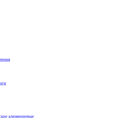
вления
нги
еские алюминиевые