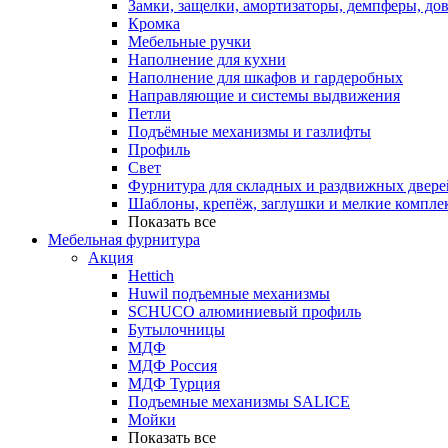
Замки, защелки, амортизаторы, демпферы, до
Кромка
Мебельные ручки
Наполнение для кухни
Наполнение для шкафов и гардеробных
Направляющие и системы выдвижения
Петли
Подъёмные механизмы и газлифты
Профиль
Свет
Фурнитура для складных и раздвижных двере
Шаблоны, крепёж, заглушки и мелкие компле
Показать все
Мебельная фурнитура
Акция
Hettich
Huwil подъемные механизмы
SCHUCO алюминиевый профиль
Бутылочницы
МДФ
МДФ Россия
МДФ Турция
Подъемные механизмы SALICE
Мойки
Показать все