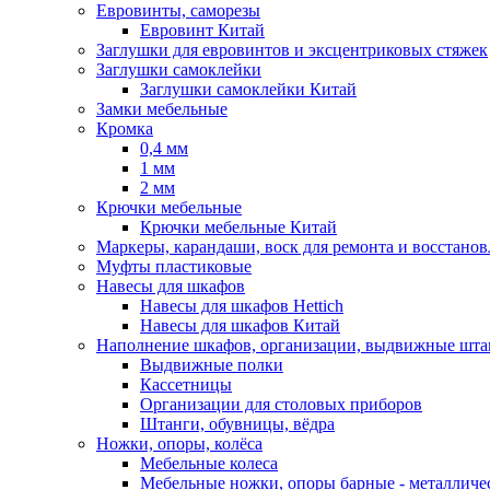
Евровинты, саморезы
Евровинт Китай
Заглушки для евровинтов и эксцентриковых стяжек
Заглушки самоклейки
Заглушки самоклейки Китай
Замки мебельные
Кромка
0,4 мм
1 мм
2 мм
Крючки мебельные
Крючки мебельные Китай
Маркеры, карандаши, воск для ремонта и восстано
Муфты пластиковые
Навесы для шкафов
Навесы для шкафов Hettich
Навесы для шкафов Китай
Наполнение шкафов, организации, выдвижные шта
Выдвижные полки
Кассетницы
Организации для столовых приборов
Штанги, обувницы, вёдра
Ножки, опоры, колёса
Мебельные колеса
Мебельные ножки, опоры барные - металлич