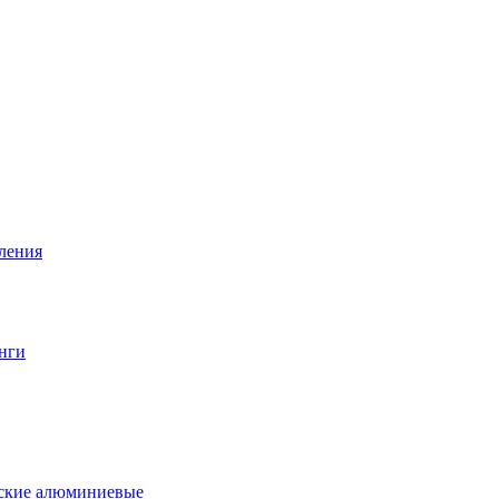
вления
нги
еские алюминиевые