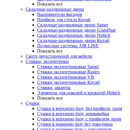
Показать все
Складные-раздвижные двери
Выпрямители фасадов
Профиль для стекла Китай
Складные раздвижные двери Samet
Складные-раздвижные двери GrandStar
Складные-раздвижные двери Hettich
Складные-раздвижные двери Китай
Подвесные системы AIR LINE
Показать все
Скотч двухсторонний для мебели
Стяжки, эксцентрики
Cтяжки эксцентриковые Samet
Стяжки эксцентриковые Rastex
Стяжки эксцентриковые VB
Стяжки эксцентриковые Китай
Стяжки, шканты
Элементы для цоколей и кроватей Hettich
Показать все
Сушки
Сушки в верхнюю базу, без профиля, хром
Сушки в верхнюю базу, нержавейка
Сушки в верхнюю базу, с профилем, хром
Сушки в нижнюю базу без доводчика
Сушки в нижнюю базу с доводчиком