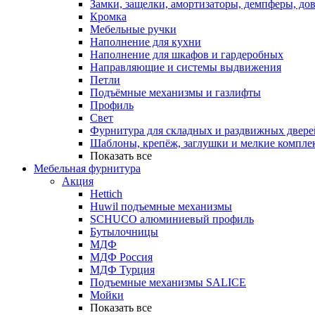
Замки, защелки, амортизаторы, демпферы, до
Кромка
Мебельные ручки
Наполнение для кухни
Наполнение для шкафов и гардеробных
Направляющие и системы выдвижения
Петли
Подъёмные механизмы и газлифты
Профиль
Свет
Фурнитура для складных и раздвижных двере
Шаблоны, крепёж, заглушки и мелкие компле
Показать все
Мебельная фурнитура
Акция
Hettich
Huwil подъемные механизмы
SCHUCO алюминиевый профиль
Бутылочницы
МДФ
МДФ Россия
МДФ Турция
Подъемные механизмы SALICE
Мойки
Показать все