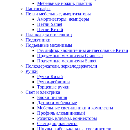
Мебельные ножки, пластик
Пантографы
Петли мебельные, амортизаторы
Амортизаторы, демпферы
Петли Samet
Петли Китай
Планки для столешниц
Подпятники
Подъемные механизмы
Газ-лифты, кронштейны антресольные Китай
Подъемные механизмы Grandstar
Подъемные механизмы Samet
Полкодержатели, зеркалодержатели
Ручки
Ручки Китай
Ручки-рейлинги
Торцевые ручки
Свет и электрика
Блоки питания
Датчики мебельные
Мебельные светильники и комплекты
Профиль алюминиевый
Розетки, клеммы, коннекторы
Светодиодная лента
Шнуры, кабель-каналы, соединители