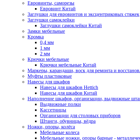
Евровинты, саморезы
Евровинт Китай
Заглушки для евровинтов и эксцентриковых стяжек
Заглушки самоклейки
Заглушки самоклейки Китай
Замки мебельные
Кромка
0,4 мм
1 мм
2 мм
Крючки мебельные
Крючки мебельные Китай
Маркеры, карандаши, воск для ремонта и восстано
Муфты пластиковые
Навесы для шкафов
Навесы для шкафов Hettich
Навесы для шкафов Китай
Наполнение шкафов, организации, выдвижные шта
Выдвижные полки
Кассетницы
Организации для столовых приборов
Штанги, обувницы, вёдра
Ножки, опоры, колёса
Мебельные колеса
Мебельные ножки, опоры барные - металлич