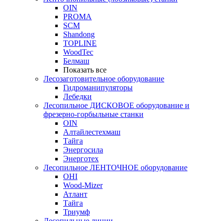
OIN
PROMA
SCM
Shandong
TOPLINE
WoodTec
Белмаш
Показать все
Лесозаготовительное оборудование
Гидроманипуляторы
Лебедки
Лесопильное ДИСКОВОЕ оборудование и
фрезерно-горбыльные станки
OIN
Алтайлестехмаш
Тайга
Энергосила
Энерготех
Лесопильное ЛЕНТОЧНОЕ оборудование
OHI
Wood-Mizer
Атлант
Тайга
Триумф
Лесопильные линии