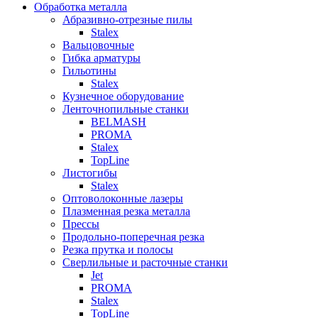
Обработка металла
Абразивно-отрезные пилы
Stalex
Вальцовочные
Гибка арматуры
Гильотины
Stalex
Кузнечное оборудование
Ленточнопильные станки
BELMASH
PROMA
Stalex
TopLine
Листогибы
Stalex
Оптоволоконные лазеры
Плазменная резка металла
Прессы
Продольно-поперечная резка
Резка прутка и полосы
Сверлильные и расточные станки
Jet
PROMA
Stalex
TopLine