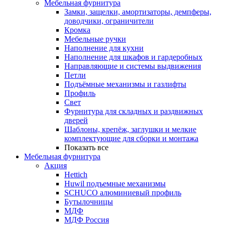
Мебельная фурнитура
Замки, защелки, амортизаторы, демпферы,
доводчики, ограничители
Кромка
Мебельные ручки
Наполнение для кухни
Наполнение для шкафов и гардеробных
Направляющие и системы выдвижения
Петли
Подъёмные механизмы и газлифты
Профиль
Свет
Фурнитура для складных и раздвижных
дверей
Шаблоны, крепёж, заглушки и мелкие
комплектующие для сборки и монтажа
Показать все
Мебельная фурнитура
Акция
Hettich
Huwil подъемные механизмы
SCHUCO алюминиевый профиль
Бутылочницы
МДФ
МДФ Россия