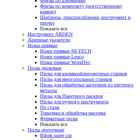
Фрезы по алюминию
Фрезы по композиту (искусственному
камню)
Шаблоны, приспособления, инструмент и
прочее
Показать все
Инструмент ARDEN
Лазерные указатели
Ножи прямые
Ножи прямые HI-TECH
Ножи прямые Leuco
Ножи прямые WoodTec
Пилы дисковые
Пилы для кромкооблицовочных станков
Пилы для многопильных станков
Пилы для обработки заготовок из цветного
металла
Пилы для Пакетного раскроя
Пилы для ручного инструмента
По стали
Торцовка и обработка массива
Форматные пилы
Показать все
Пилы ленточные
Bilork super cut