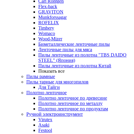
Carl Rontgen
Flex-back
GRAVITON
Munkforssagar
ROFELIX
Timbery
Womaco
Wood-Mizer
Биметаллические ленточные пилы
Ленточные пилы для мяса
Пилы ленточные из полотна "TBS DAIDO
STEEL" (Япония)
Пилы ленточные из полотна Китай
Показать все
Пилы рамные
Пилы тарные для многопилов
Для Тайги
Полотно ленточное
Полотно ленточное по древесине
Полотно ленточное по металлу
Полотно ленточное по продуктам
Ручной электроинструмент
Virutex
Asaki
Festool