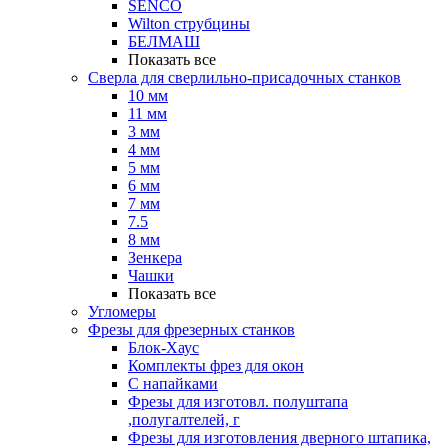
SENCO
Wilton струбцины
БЕЛМАШ
Показать все
Сверла для сверлильно-присадочных станков
10 мм
11 мм
3 мм
4 мм
5 мм
6 мм
7 мм
7.5
8 мм
Зенкера
Чашки
Показать все
Угломеры
Фрезы для фрезерных станков
Блок-Хаус
Комплекты фрез для окон
С напайками
Фрезы для изготовл. полуштапа
,полугалтелей, г
Фрезы для изготовления дверного штапика,