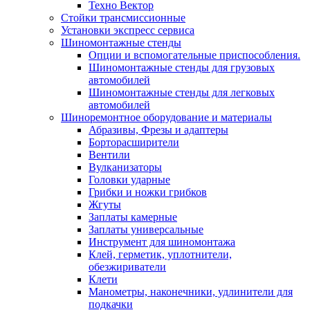
Техно Вектор
Стойки трансмиссионные
Установки экспресс сервиса
Шиномонтажные стенды
Опции и вспомогательные приспособления.
Шиномонтажные стенды для грузовых
автомобилей
Шиномонтажные стенды для легковых
автомобилей
Шиноремонтное оборудование и материалы
Абразивы, Фрезы и адаптеры
Борторасширители
Вентили
Вулканизаторы
Головки ударные
Грибки и ножки грибков
Жгуты
Заплаты камерные
Заплаты универсальные
Инструмент для шиномонтажа
Клей, герметик, уплотнители,
обезжириватели
Клети
Манометры, наконечники, удлинители для
подкачки