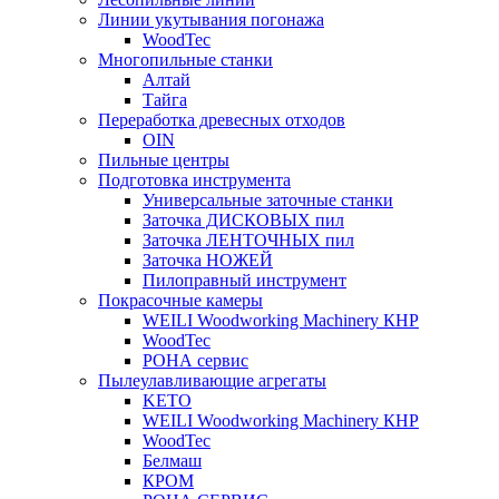
Линии укутывания погонажа
WoodTec
Многопильные станки
Алтай
Тайга
Переработка древесных отходов
OIN
Пильные центры
Подготовка инструмента
Универсальные заточные станки
Заточка ДИСКОВЫХ пил
Заточка ЛЕНТОЧНЫХ пил
Заточка НОЖЕЙ
Пилоправный инструмент
Покрасочные камеры
WEILI Woodworking Machinery КНР
WoodTec
РОНА сервис
Пылеулавливающие агрегаты
KETO
WEILI Woodworking Machinery КНР
WoodTec
Белмаш
КРОМ