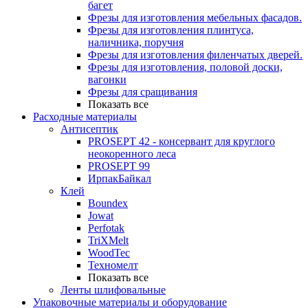
багет
Фрезы для изготовления мебельных фасадов.
Фрезы для изготовления плинтуса,
наличника, поручня
Фрезы для изготовления филенчатых дверей.
Фрезы для изготовления, половой доски,
вагонки
Фрезы для сращивания
Показать все
Расходные материалы
Антисептик
PROSEPT 42 - консервант для круглого
неокоренного леса
PROSEPT 99
ИрпакБайкал
Клей
Boundex
Jowat
Perfotak
TriXMelt
WoodTec
Техномелт
Показать все
Ленты шлифовальные
Упаковочные материалы и оборудование