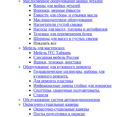
Маслосменное оборудование,мойки деталей
Ванны для мойки деталей
Воронки, мерные ёмкости
Ёмкости для сбора, и откачки масла
Маслораздаточное оборудование
Нагнетатели густой смазки
Насосы для масел, топлива и антифризов
Тележки для перемещения бочек
Шприцы для масел и густых смазок
Показать все
Мебель для мастерских
Мебель JTC Тайвань
Слесарная мебель Россия
Ящики, тележки, верстаки
Оборудование для кузовного ремонта
Гидравлические цилиндры, наборы для
кузовного ремонта.
Для ремонта пластика
Инфракрасные лампы стойки для покраски
Споттеры, сварочные полуавтоматы.
Стапеля
Обслуживание систем автокондиционеров
Окрасочно-сушильные камеры
Окрасочно-сушильные камеры
Посты подготовки к окраске