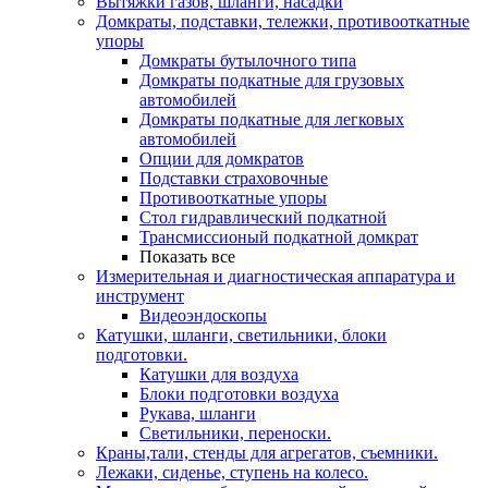
Вытяжки газов, шланги, насадки
Домкраты, подставки, тележки, противооткатные
упоры
Домкраты бутылочного типа
Домкраты подкатные для грузовых
автомобилей
Домкраты подкатные для легковых
автомобилей
Опции для домкратов
Подставки страховочные
Противооткатные упоры
Стол гидравлический подкатной
Трансмиссионый подкатной домкрат
Показать все
Измерительная и диагностическая аппаратура и
инструмент
Видеоэндоскопы
Катушки, шланги, светильники, блоки
подготовки.
Катушки для воздуха
Блоки подготовки воздуха
Рукава, шланги
Светильники, переноски.
Краны,тали, стенды для агрегатов, съемники.
Лежаки, сиденье, ступень на колесо.