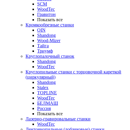
SCM
WoodTec
Гравитон
Показать все
Кромкообрезные станки
OIN
Shandong
Wood-Mizer
Тайга
Триумф
Круглопалочный станок
Shandong
WoodTec
Круглопильные станки с торцовочной кареткой
(циркулярный)
Shandong
Stalex
TOPLINE
WoodTec
БЕЛМАШ
Россия
Показать все
Лазерно-гравировальные станки
WoodTec
Ленточнопильные (лобзиковые) станки