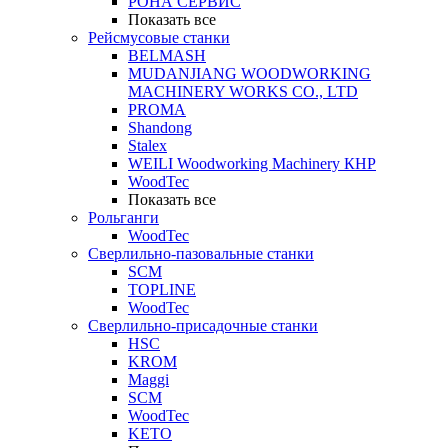
РОНА СЕРВИС
Показать все
Рейсмусовые станки
BELMASH
MUDANJIANG WOODWORKING
MACHINERY WORKS CO., LTD
PROMA
Shandong
Stalex
WEILI Woodworking Machinery КНР
WoodTec
Показать все
Рольганги
WoodTec
Сверлильно-пазовальные станки
SCM
TOPLINE
WoodTec
Сверлильно-присадочные станки
HSC
KROM
Maggi
SCM
WoodTec
KETO