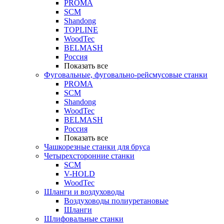
PROMA
SCM
Shandong
TOPLINE
WoodTec
BELMASH
Россия
Показать все
Фуговальные, фуговально-рейсмусовые станки
PROMA
SCM
Shandong
WoodTec
BELMASH
Россия
Показать все
Чашкорезные станки для бруса
Четырехсторонние станки
SCM
V-HOLD
WoodTec
Шланги и воздуховоды
Воздуховоды полиуретановые
Шланги
Шлифовальные станки