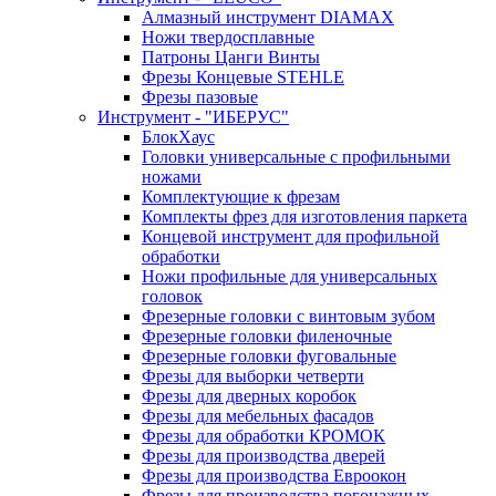
Алмазный инструмент DIAMAX
Ножи твердосплавные
Патроны Цанги Винты
Фрезы Концевые STEHLE
Фрезы пазовые
Инструмент - "ИБЕРУС"
БлокХаус
Головки универсальные с профильными
ножами
Комплектующие к фрезам
Комплекты фрез для изготовления паркета
Концевой инструмент для профильной
обработки
Ножи профильные для универсальных
головок
Фрезерные головки с винтовым зубом
Фрезерные головки филеночные
Фрезерные головки фуговальные
Фрезы для выборки четверти
Фрезы для дверных коробок
Фрезы для мебельных фасадов
Фрезы для обработки КРОМОК
Фрезы для производства дверей
Фрезы для производства Евроокон
Фрезы для производства погонажных