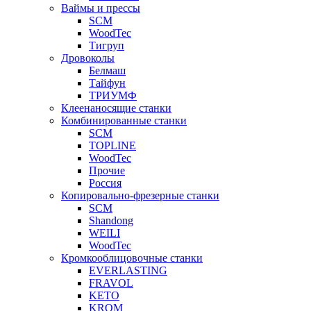
Ваймы и прессы
SCM
WoodTec
Тигруп
Дровоколы
Белмаш
Тайфун
ТРИУМФ
Клеенаносящие станки
Комбинированные станки
SCM
TOPLINE
WoodTec
Прочие
Россия
Копировально-фрезерные станки
SCM
Shandong
WEILI
WoodTec
Кромкооблицовочные станки
EVERLASTING
FRAVOL
KETO
KROM