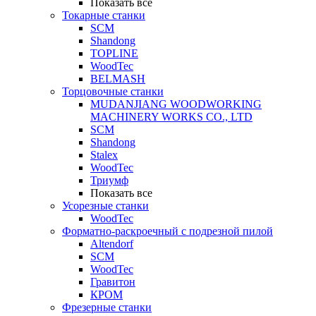
Показать все
Токарные станки
SCM
Shandong
TOPLINE
WoodTec
BELMASH
Торцовочные станки
MUDANJIANG WOODWORKING
MACHINERY WORKS CO., LTD
SCM
Shandong
Stalex
WoodTec
Триумф
Показать все
Усорезные станки
WoodTec
Форматно-раскроечный с подрезной пилой
Altendorf
SCM
WoodTec
Гравитон
КРОМ
Фрезерные станки