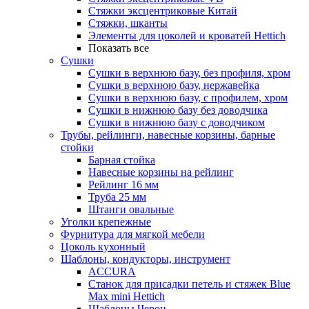
Стяжки эксцентриковые Китай
Стяжки, шканты
Элементы для цоколей и кроватей Hettich
Показать все
Сушки
Сушки в верхнюю базу, без профиля, хром
Сушки в верхнюю базу, нержавейка
Сушки в верхнюю базу, с профилем, хром
Сушки в нижнюю базу без доводчика
Сушки в нижнюю базу с доводчиком
Трубы, рейлинги, навесные корзины, барные
стойки
Барная стойка
Навесные корзины на рейлинг
Рейлинг 16 мм
Труба 25 мм
Штанги овальные
Уголки крепежные
Фурнитура для мягкой мебели
Цоколь кухонный
Шаблоны, кондукторы, инструмент
ACCURA
Станок для присадки петель и стяжек Blue
Max mini Hettich
Шаблоны Черон