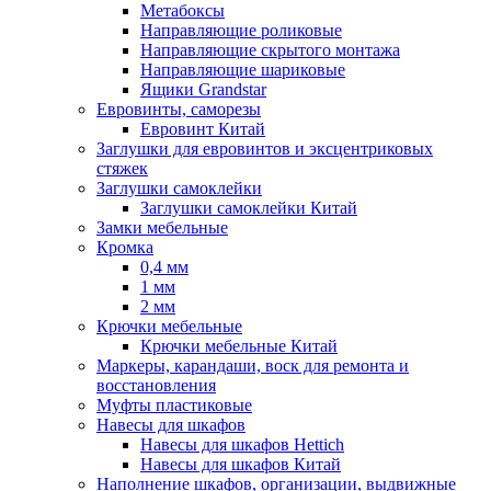
Метабоксы
Направляющие роликовые
Направляющие скрытого монтажа
Направляющие шариковые
Ящики Grandstar
Евровинты, саморезы
Евровинт Китай
Заглушки для евровинтов и эксцентриковых
стяжек
Заглушки самоклейки
Заглушки самоклейки Китай
Замки мебельные
Кромка
0,4 мм
1 мм
2 мм
Крючки мебельные
Крючки мебельные Китай
Маркеры, карандаши, воск для ремонта и
восстановления
Муфты пластиковые
Навесы для шкафов
Навесы для шкафов Hettich
Навесы для шкафов Китай
Наполнение шкафов, организации, выдвижные