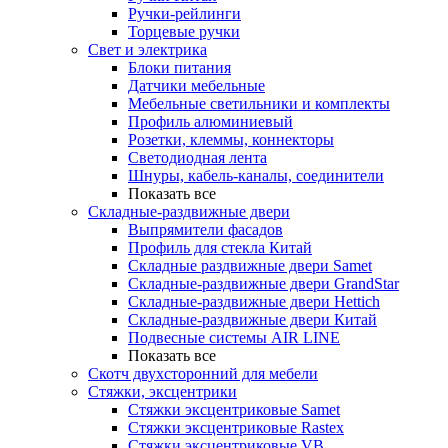
Ручки-рейлинги
Торцевые ручки
Свет и электрика
Блоки питания
Датчики мебельные
Мебельные светильники и комплекты
Профиль алюминиевый
Розетки, клеммы, коннекторы
Светодиодная лента
Шнуры, кабель-каналы, соединители
Показать все
Складные-раздвижные двери
Выпрямители фасадов
Профиль для стекла Китай
Складные раздвижные двери Samet
Складные-раздвижные двери GrandStar
Складные-раздвижные двери Hettich
Складные-раздвижные двери Китай
Подвесные системы AIR LINE
Показать все
Скотч двухсторонний для мебели
Стяжки, эксцентрики
Cтяжки эксцентриковые Samet
Стяжки эксцентриковые Rastex
Стяжки эксцентриковые VB