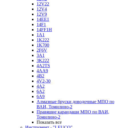
12V22
12V4
12V9
14EE1
14F1
14FF1H
1A1
1K222
1K700
2F6V
3A1
3K222
4A2TS
4AA9
4B2
4V2-30
4А2
6A2
6A9
Алмазные бруски доводочные МПО по
ВАИ, Томилино-2
Правящие карандаши МПО по ВАИ,
Томилино-2
Показать все
Инструмент - "LEUCO"