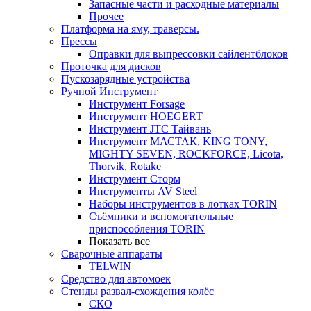
Запасные части и расходные материалы
Прочее
Платформа на яму, траверсы.
Прессы
Оправки для выпрессовки сайлентблоков
Проточка для дисков
Пускозарядные устройства
Ручной Инструмент
Инструмент Forsage
Инструмент HOEGERT
Инструмент JTC Тайвань
Инструмент МАСТАК, KING TONY,
MIGHTY SEVEN, ROCKFORCE, Licota,
Thorvik, Rotake
Инструмент Сторм
Инструменты AV Steel
Наборы инструментов в лотках TORIN
Съёмники и вспомогательные
приспособления TORIN
Показать все
Сварочные аппараты
TELWIN
Средство для автомоек
Стенды развал-схождения колёс
СКО