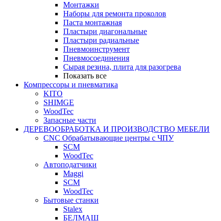
Монтажки
Наборы для ремонта проколов
Паста монтажная
Пластыри диагональные
Пластыри радиальные
Пневмоинструмент
Пневмосоединения
Сырая резина, плита для разогрева
Показать все
Компрессоры и пневматика
KITO
SHIMGE
WoodTec
Запасные части
ДЕРЕВООБРАБОТКА И ПРОИЗВОДСТВО МЕБЕЛИ
CNC Обрабатывающие центры с ЧПУ
SCM
WoodTec
Автоподатчики
Maggi
SCM
WoodTec
Бытовые станки
Stalex
БЕЛМАШ