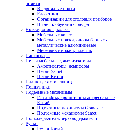
штанги
Выдвижные полки
Кассетницы
Организации для столовых приборов
Штанги, обувницы, вёдра
Ножки, опоры, колёса
Мебельные колеса
Мебельные ножки, опоры барные -
металлические алюминиевые
Мебельные ножки, пластик
Пантографы
Петли мебельные, амортизаторы
Амортизаторы, демпферы
Петли Samet
Петли Китай
Планки для столешниц
Подпятники
Подъемные механизмы
Газ-лифты, кронштейны антресольные
Китай
Подъемные механизмы Grandstar
Подъемные механизмы Samet
Полкодержатели, зеркалодержатели
Ручки
Ручки Китай