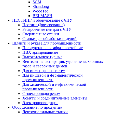
SCM
Shandong
WoodTec
BELMASH
НЕСТИНГ и оборудование с ЧПУ
Нестинг (фрезерование)
Раскроечные центры с ЧПУ
Сверлильные станки
Станки для обработки изделий
Шланги и рукава для промышленности
Полиуретановые абразивостойкие
ПВХ армированные
Высокотемпературные
Вентиляция, аспирация, удаление выхлопных
газов и сварочных дымов
Для инженерных систем
Для пищевой и фармацевтической
промышленности
Для химической и нефтехимической
промышленности
С электроподогревом
Хомуты и соединительные элементы
Электропроводящие
Оборудование по продуктам
Ленточнопильные станки