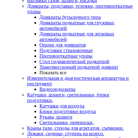
Вытяжки газов, шланги, насадки
Домкраты, подставки, тележки, противооткатные
упоры
Домкраты бутылочного типа
Домкраты подкатные для грузовых
автомобилей
Домкраты подкатные для легковых
автомобилей
Опции для домкратов
Подставки страховочные
Противооткатные упоры
Стол гидравлический подкатной
Трансмиссионый подкатной домкрат
Показать все
Измерительная и диагностическая аппаратура и
инструмент
Видеоэндоскопы
Катушки, шланги, светильники, блоки
подготовки.
Катушки для воздуха
Блоки подготовки воздуха
Рукава, шланги
Светильники, переноски.
Краны,тали, стенды для агрегатов, съемники.
Лежаки, сиденье, ступень на колесо.