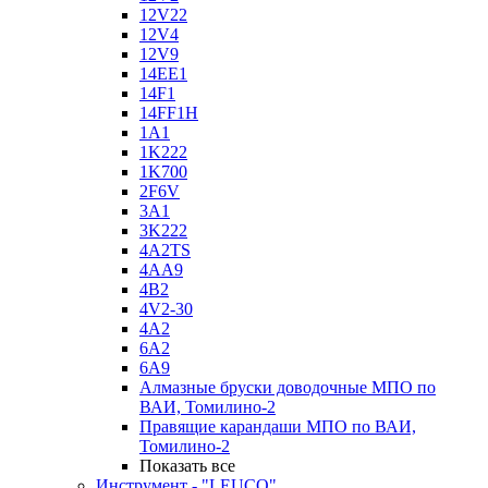
12V22
12V4
12V9
14EE1
14F1
14FF1H
1A1
1K222
1K700
2F6V
3A1
3K222
4A2TS
4AA9
4B2
4V2-30
4А2
6A2
6A9
Алмазные бруски доводочные МПО по
ВАИ, Томилино-2
Правящие карандаши МПО по ВАИ,
Томилино-2
Показать все
Инструмент - "LEUCO"