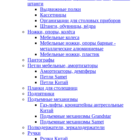
штанги
Выдвижные полки
Кассетницы
Организации для столовых приборов
Штанги, обувницы, вёдра
Ножки, опоры, колёса
Мебельные колеса
Мебельные ножки, опоры барные -
металлические алюминиевые
Мебельные ножки, пластик
Пантографы
Петли мебельные, амортизаторы
Амортизаторы, демпферы
Петли Samet
Петли Китай
Планки для столешниц
Подпятники
Подъемные механизмы
Газ-лифты, кронштейны антресольные
Китай
Подъемные механизмы Grandstar
Подъемные механизмы Samet
Полкодержатели, зеркалодержатели
Ручки
Ручки Китай