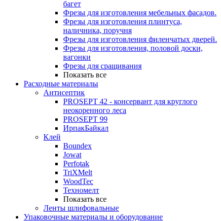
багет
Фрезы для изготовления мебельных фасадов.
Фрезы для изготовления плинтуса,
наличника, поручня
Фрезы для изготовления филенчатых дверей.
Фрезы для изготовления, половой доски,
вагонки
Фрезы для сращивания
Показать все
Расходные материалы
Антисептик
PROSEPT 42 - консервант для круглого
неокоренного леса
PROSEPT 99
ИрпакБайкал
Клей
Boundex
Jowat
Perfotak
TriXMelt
WoodTec
Техномелт
Показать все
Ленты шлифовальные
Упаковочные материалы и оборудование