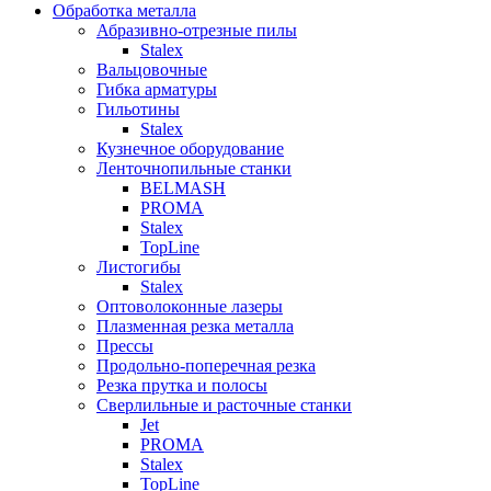
Обработка металла
Абразивно-отрезные пилы
Stalex
Вальцовочные
Гибка арматуры
Гильотины
Stalex
Кузнечное оборудование
Ленточнопильные станки
BELMASH
PROMA
Stalex
TopLine
Листогибы
Stalex
Оптоволоконные лазеры
Плазменная резка металла
Прессы
Продольно-поперечная резка
Резка прутка и полосы
Сверлильные и расточные станки
Jet
PROMA
Stalex
TopLine