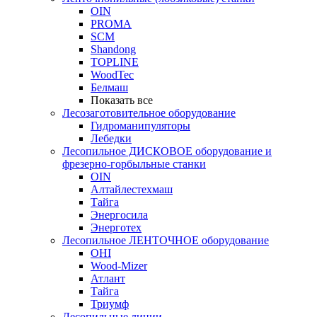
OIN
PROMA
SCM
Shandong
TOPLINE
WoodTec
Белмаш
Показать все
Лесозаготовительное оборудование
Гидроманипуляторы
Лебедки
Лесопильное ДИСКОВОЕ оборудование и
фрезерно-горбыльные станки
OIN
Алтайлестехмаш
Тайга
Энергосила
Энерготех
Лесопильное ЛЕНТОЧНОЕ оборудование
OHI
Wood-Mizer
Атлант
Тайга
Триумф
Лесопильные линии