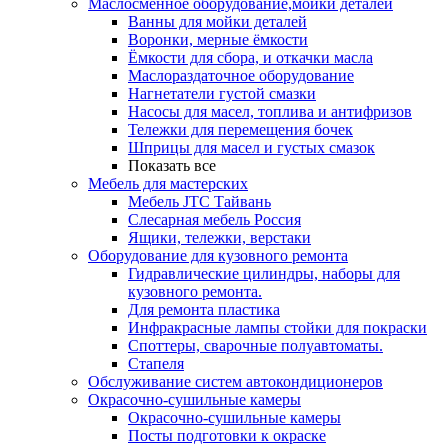
Маслосменное оборудование,мойки деталей
Ванны для мойки деталей
Воронки, мерные ёмкости
Ёмкости для сбора, и откачки масла
Маслораздаточное оборудование
Нагнетатели густой смазки
Насосы для масел, топлива и антифризов
Тележки для перемещения бочек
Шприцы для масел и густых смазок
Показать все
Мебель для мастерских
Мебель JTC Тайвань
Слесарная мебель Россия
Ящики, тележки, верстаки
Оборудование для кузовного ремонта
Гидравлические цилиндры, наборы для
кузовного ремонта.
Для ремонта пластика
Инфракрасные лампы стойки для покраски
Споттеры, сварочные полуавтоматы.
Стапеля
Обслуживание систем автокондиционеров
Окрасочно-сушильные камеры
Окрасочно-сушильные камеры
Посты подготовки к окраске