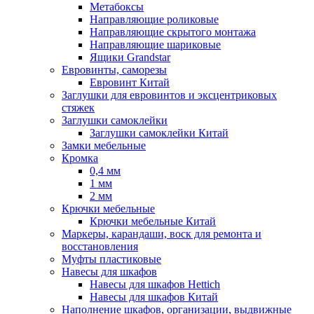
Метабоксы
Направляющие роликовые
Направляющие скрытого монтажа
Направляющие шариковые
Ящики Grandstar
Евровинты, саморезы
Евровинт Китай
Заглушки для евровинтов и эксцентриковых
стяжек
Заглушки самоклейки
Заглушки самоклейки Китай
Замки мебельные
Кромка
0,4 мм
1 мм
2 мм
Крючки мебельные
Крючки мебельные Китай
Маркеры, карандаши, воск для ремонта и
восстановления
Муфты пластиковые
Навесы для шкафов
Навесы для шкафов Hettich
Навесы для шкафов Китай
Наполнение шкафов, организации, выдвижные