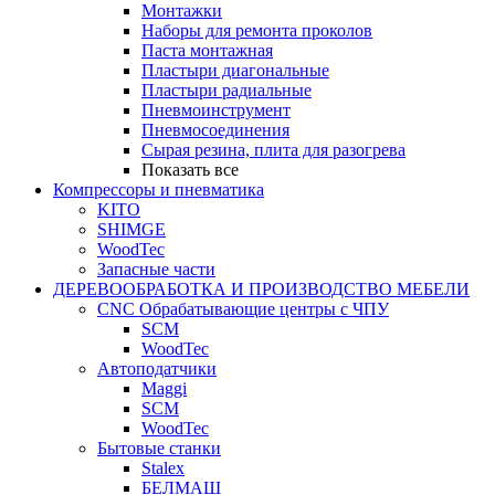
Монтажки
Наборы для ремонта проколов
Паста монтажная
Пластыри диагональные
Пластыри радиальные
Пневмоинструмент
Пневмосоединения
Сырая резина, плита для разогрева
Показать все
Компрессоры и пневматика
KITO
SHIMGE
WoodTec
Запасные части
ДЕРЕВООБРАБОТКА И ПРОИЗВОДСТВО МЕБЕЛИ
CNC Обрабатывающие центры с ЧПУ
SCM
WoodTec
Автоподатчики
Maggi
SCM
WoodTec
Бытовые станки
Stalex
БЕЛМАШ