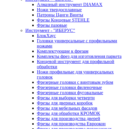
Алмазный инструмент DIAMAX
Ножи твердосплавные
Патроны Цанги Винты
Фрезы Концевые STEHLE
Фрезы пазовые
Инструмент - "ИБЕРУС"
БлокХаус
Головки универсальные с профильными
ножами
Комплектующие к фрезам
Комплекты фрез для изготовления паркета
Концевой инструмент для профильной
обработки
Ножи профильные для универсальных
головок
Фрезерные головки с винтовым зубом
Фрезерные головки филеночные
Фрезерные головки фуговальные
Фрезы для выборки четверти
Фрезы для дверных коробок
Фрезы для мебельных фасадов
Фрезы для обработки КРОМОК
Фрезы для производства дверей
Фрезы для производства Евроокон
Фрезы для производства погонажных