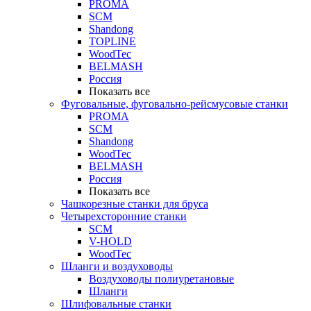
PROMA
SCM
Shandong
TOPLINE
WoodTec
BELMASH
Россия
Показать все
Фуговальные, фуговально-рейсмусовые станки
PROMA
SCM
Shandong
WoodTec
BELMASH
Россия
Показать все
Чашкорезные станки для бруса
Четырехсторонние станки
SCM
V-HOLD
WoodTec
Шланги и воздуховоды
Воздуховоды полиуретановые
Шланги
Шлифовальные станки