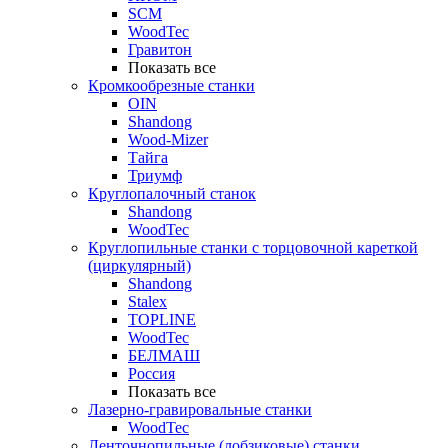
SCM
WoodTec
Гравитон
Показать все
Кромкообрезные станки
OIN
Shandong
Wood-Mizer
Тайга
Триумф
Круглопалочный станок
Shandong
WoodTec
Круглопильные станки с торцовочной кареткой
(циркулярный)
Shandong
Stalex
TOPLINE
WoodTec
БЕЛМАШ
Россия
Показать все
Лазерно-гравировальные станки
WoodTec
Ленточнопильные (лобзиковые) станки