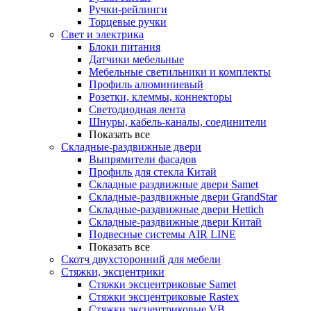
Ручки-рейлинги
Торцевые ручки
Свет и электрика
Блоки питания
Датчики мебельные
Мебельные светильники и комплекты
Профиль алюминиевый
Розетки, клеммы, коннекторы
Светодиодная лента
Шнуры, кабель-каналы, соединители
Показать все
Складные-раздвижные двери
Выпрямители фасадов
Профиль для стекла Китай
Складные раздвижные двери Samet
Складные-раздвижные двери GrandStar
Складные-раздвижные двери Hettich
Складные-раздвижные двери Китай
Подвесные системы AIR LINE
Показать все
Скотч двухсторонний для мебели
Стяжки, эксцентрики
Cтяжки эксцентриковые Samet
Стяжки эксцентриковые Rastex
Стяжки эксцентриковые VB