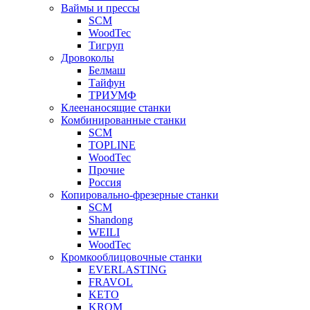
Ваймы и прессы
SCM
WoodTec
Тигруп
Дровоколы
Белмаш
Тайфун
ТРИУМФ
Клеенаносящие станки
Комбинированные станки
SCM
TOPLINE
WoodTec
Прочие
Россия
Копировально-фрезерные станки
SCM
Shandong
WEILI
WoodTec
Кромкооблицовочные станки
EVERLASTING
FRAVOL
KETO
KROM