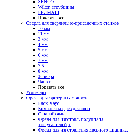
SENCO
Wilton струбцины
БЕЛМАШ
Показать все
Сверла для сверлильно-присадочных станков
10 мм
11 мм
3 мм
4 мм
5 мм
6 мм
7 мм
7.5
8 мм
Зенкера
Чашки
Показать все
Угломеры
Фрезы для фрезерных станков
Блок-Хаус
Комплекты фрез для окон
С напайками
Фрезы для изготовл. полуштапа
,полугалтелей, г
Фрезы для изготовления дверного штапика,