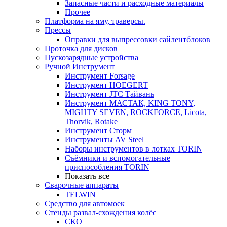
Запасные части и расходные материалы
Прочее
Платформа на яму, траверсы.
Прессы
Оправки для выпрессовки сайлентблоков
Проточка для дисков
Пускозарядные устройства
Ручной Инструмент
Инструмент Forsage
Инструмент HOEGERT
Инструмент JTC Тайвань
Инструмент МАСТАК, KING TONY,
MIGHTY SEVEN, ROCKFORCE, Licota,
Thorvik, Rotake
Инструмент Сторм
Инструменты AV Steel
Наборы инструментов в лотках TORIN
Съёмники и вспомогательные
приспособления TORIN
Показать все
Сварочные аппараты
TELWIN
Средство для автомоек
Стенды развал-схождения колёс
СКО