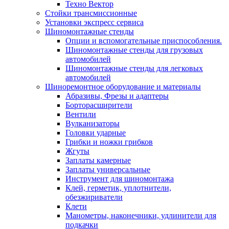
Техно Вектор
Стойки трансмиссионные
Установки экспресс сервиса
Шиномонтажные стенды
Опции и вспомогательные приспособления.
Шиномонтажные стенды для грузовых
автомобилей
Шиномонтажные стенды для легковых
автомобилей
Шиноремонтное оборудование и материалы
Абразивы, Фрезы и адаптеры
Борторасширители
Вентили
Вулканизаторы
Головки ударные
Грибки и ножки грибков
Жгуты
Заплаты камерные
Заплаты универсальные
Инструмент для шиномонтажа
Клей, герметик, уплотнители,
обезжириватели
Клети
Манометры, наконечники, удлинители для
подкачки