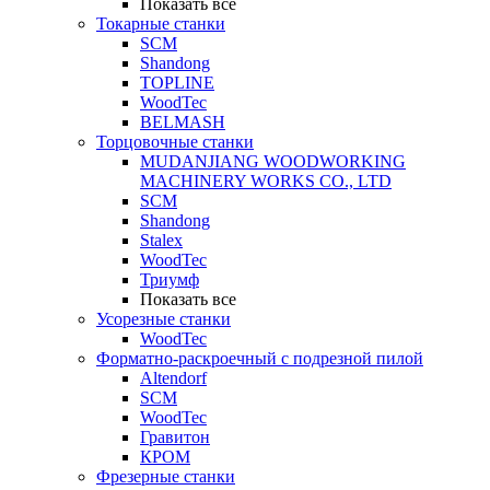
Показать все
Токарные станки
SCM
Shandong
TOPLINE
WoodTec
BELMASH
Торцовочные станки
MUDANJIANG WOODWORKING
MACHINERY WORKS CO., LTD
SCM
Shandong
Stalex
WoodTec
Триумф
Показать все
Усорезные станки
WoodTec
Форматно-раскроечный с подрезной пилой
Altendorf
SCM
WoodTec
Гравитон
КРОМ
Фрезерные станки