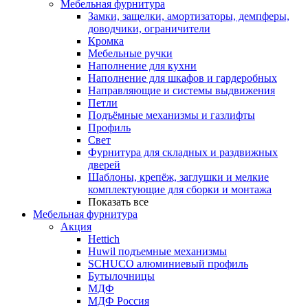
Мебельная фурнитура
Замки, защелки, амортизаторы, демпферы,
доводчики, ограничители
Кромка
Мебельные ручки
Наполнение для кухни
Наполнение для шкафов и гардеробных
Направляющие и системы выдвижения
Петли
Подъёмные механизмы и газлифты
Профиль
Свет
Фурнитура для складных и раздвижных
дверей
Шаблоны, крепёж, заглушки и мелкие
комплектующие для сборки и монтажа
Показать все
Мебельная фурнитура
Акция
Hettich
Huwil подъемные механизмы
SCHUCO алюминиевый профиль
Бутылочницы
МДФ
МДФ Россия