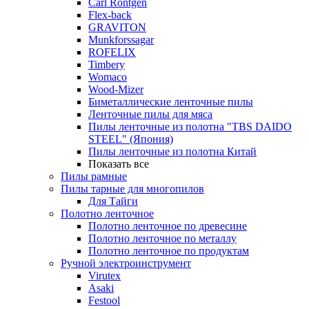
Carl Rontgen
Flex-back
GRAVITON
Munkforssagar
ROFELIX
Timbery
Womaco
Wood-Mizer
Биметаллические ленточные пилы
Ленточные пилы для мяса
Пилы ленточные из полотна "TBS DAIDO
STEEL" (Япония)
Пилы ленточные из полотна Китай
Показать все
Пилы рамные
Пилы тарные для многопилов
Для Тайги
Полотно ленточное
Полотно ленточное по древесине
Полотно ленточное по металлу
Полотно ленточное по продуктам
Ручной электроинструмент
Virutex
Asaki
Festool