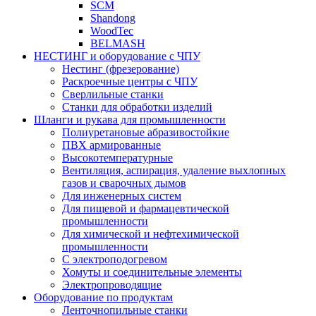
SCM
Shandong
WoodTec
BELMASH
НЕСТИНГ и оборудование с ЧПУ
Нестинг (фрезерование)
Раскроечные центры с ЧПУ
Сверлильные станки
Станки для обработки изделий
Шланги и рукава для промышленности
Полиуретановые абразивостойкие
ПВХ армированные
Высокотемпературные
Вентиляция, аспирация, удаление выхлопных
газов и сварочных дымов
Для инженерных систем
Для пищевой и фармацевтической
промышленности
Для химической и нефтехимической
промышленности
С электроподогревом
Хомуты и соединительные элементы
Электропроводящие
Оборудование по продуктам
Ленточнопильные станки