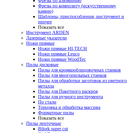
Фрезы по алюминию
Фрезы по композиту (искусственному
камню)
Шаблоны, приспособления, инструмент и
прочее
Показать все
Инструмент ARDEN
Лазерные указатели
Ножи прямые
Ножи прямые HI-TECH
Ножи прямые Leuco
Ножи прямые WoodTec
Пилы дисковые
Пилы для кромкооблицовочных станков
Пилы для многопильных станков
Пилы для обработки заготовок из цветного
металла
Пилы для Пакетного раскроя
Пилы для ручного инструмента
По стали
Торцовка и обработка массива
Форматные пилы
Показать все
Пилы ленточные
Bilork super cut