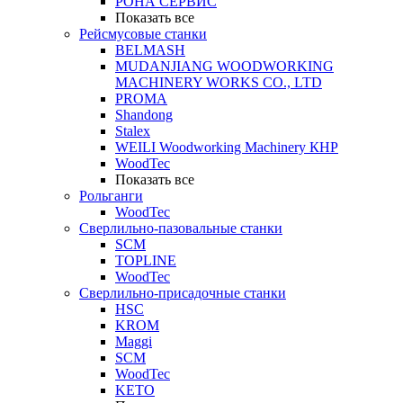
РОНА СЕРВИС
Показать все
Рейсмусовые станки
BELMASH
MUDANJIANG WOODWORKING
MACHINERY WORKS CO., LTD
PROMA
Shandong
Stalex
WEILI Woodworking Machinery КНР
WoodTec
Показать все
Рольганги
WoodTec
Сверлильно-пазовальные станки
SCM
TOPLINE
WoodTec
Сверлильно-присадочные станки
HSC
KROM
Maggi
SCM
WoodTec
KETO