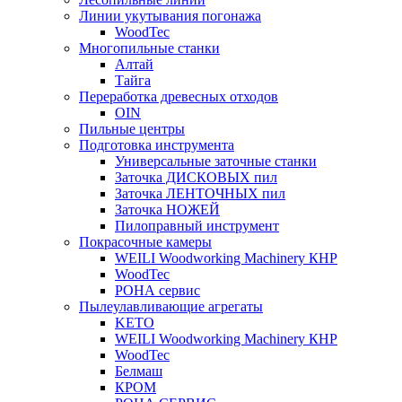
Линии укутывания погонажа
WoodTec
Многопильные станки
Алтай
Тайга
Переработка древесных отходов
OIN
Пильные центры
Подготовка инструмента
Универсальные заточные станки
Заточка ДИСКОВЫХ пил
Заточка ЛЕНТОЧНЫХ пил
Заточка НОЖЕЙ
Пилоправный инструмент
Покрасочные камеры
WEILI Woodworking Machinery КНР
WoodTec
РОНА сервис
Пылеулавливающие агрегаты
KETO
WEILI Woodworking Machinery КНР
WoodTec
Белмаш
КРОМ