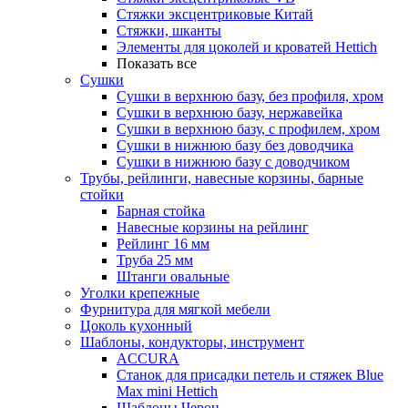
Стяжки эксцентриковые Китай
Стяжки, шканты
Элементы для цоколей и кроватей Hettich
Показать все
Сушки
Сушки в верхнюю базу, без профиля, хром
Сушки в верхнюю базу, нержавейка
Сушки в верхнюю базу, с профилем, хром
Сушки в нижнюю базу без доводчика
Сушки в нижнюю базу с доводчиком
Трубы, рейлинги, навесные корзины, барные
стойки
Барная стойка
Навесные корзины на рейлинг
Рейлинг 16 мм
Труба 25 мм
Штанги овальные
Уголки крепежные
Фурнитура для мягкой мебели
Цоколь кухонный
Шаблоны, кондукторы, инструмент
ACCURA
Станок для присадки петель и стяжек Blue
Max mini Hettich
Шаблоны Черон