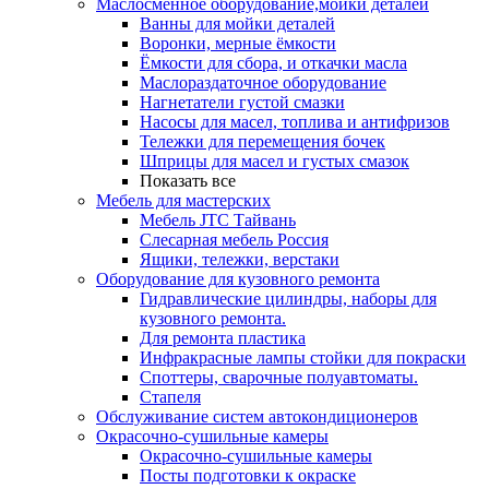
Маслосменное оборудование,мойки деталей
Ванны для мойки деталей
Воронки, мерные ёмкости
Ёмкости для сбора, и откачки масла
Маслораздаточное оборудование
Нагнетатели густой смазки
Насосы для масел, топлива и антифризов
Тележки для перемещения бочек
Шприцы для масел и густых смазок
Показать все
Мебель для мастерских
Мебель JTC Тайвань
Слесарная мебель Россия
Ящики, тележки, верстаки
Оборудование для кузовного ремонта
Гидравлические цилиндры, наборы для
кузовного ремонта.
Для ремонта пластика
Инфракрасные лампы стойки для покраски
Споттеры, сварочные полуавтоматы.
Стапеля
Обслуживание систем автокондиционеров
Окрасочно-сушильные камеры
Окрасочно-сушильные камеры
Посты подготовки к окраске