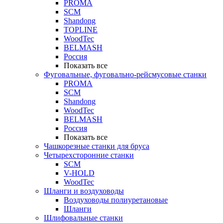
PROMA
SCM
Shandong
TOPLINE
WoodTec
BELMASH
Россия
Показать все
Фуговальные, фуговально-рейсмусовые станки
PROMA
SCM
Shandong
WoodTec
BELMASH
Россия
Показать все
Чашкорезные станки для бруса
Четырехсторонние станки
SCM
V-HOLD
WoodTec
Шланги и воздуховоды
Воздуховоды полиуретановые
Шланги
Шлифовальные станки