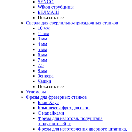
SENCO
Wilton струбцины
БЕЛМАШ
Показать все
Сверла для сверлильно-присадочных станков
10 мм
11 мм
3 мм
4 мм
5 мм
6 мм
7 мм
7.5
8 мм
Зенкера
Чашки
Показать все
Угломеры
Фрезы для фрезерных станков
Блок-Хаус
Комплекты фрез для окон
С напайками
Фрезы для изготовл. полуштапа
,полугалтелей, г
Фрезы для изготовления дверного штапика,