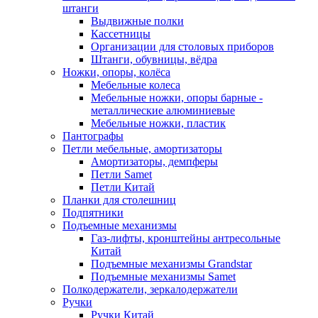
штанги
Выдвижные полки
Кассетницы
Организации для столовых приборов
Штанги, обувницы, вёдра
Ножки, опоры, колёса
Мебельные колеса
Мебельные ножки, опоры барные -
металлические алюминиевые
Мебельные ножки, пластик
Пантографы
Петли мебельные, амортизаторы
Амортизаторы, демпферы
Петли Samet
Петли Китай
Планки для столешниц
Подпятники
Подъемные механизмы
Газ-лифты, кронштейны антресольные
Китай
Подъемные механизмы Grandstar
Подъемные механизмы Samet
Полкодержатели, зеркалодержатели
Ручки
Ручки Китай