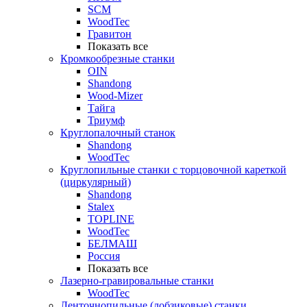
SCM
WoodTec
Гравитон
Показать все
Кромкообрезные станки
OIN
Shandong
Wood-Mizer
Тайга
Триумф
Круглопалочный станок
Shandong
WoodTec
Круглопильные станки с торцовочной кареткой
(циркулярный)
Shandong
Stalex
TOPLINE
WoodTec
БЕЛМАШ
Россия
Показать все
Лазерно-гравировальные станки
WoodTec
Ленточнопильные (лобзиковые) станки