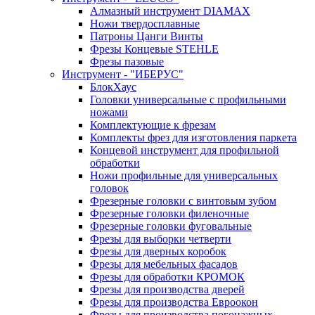
Алмазный инструмент DIAMAX
Ножи твердосплавные
Патроны Цанги Винты
Фрезы Концевые STEHLE
Фрезы пазовые
Инструмент - "ИБЕРУС"
БлокХаус
Головки универсальные с профильными
ножами
Комплектующие к фрезам
Комплекты фрез для изготовления паркета
Концевой инструмент для профильной
обработки
Ножи профильные для универсальных
головок
Фрезерные головки с винтовым зубом
Фрезерные головки филеночные
Фрезерные головки фуговальные
Фрезы для выборки четверти
Фрезы для дверных коробок
Фрезы для мебельных фасадов
Фрезы для обработки КРОМОК
Фрезы для производства дверей
Фрезы для производства Евроокон
Фрезы для производства погонажных