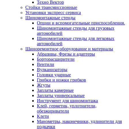
Техно Вектор
Стойки трансмиссионные
Установки экспресс сервиса
Шиномонтажные стенды
Опции и вспомогательные приспособления.
Шиномонтажные стенды для грузовых
автомобилей
Шиномонтажные стенды для легковых
автомобилей
Шиноремонтное оборудование и материалы
Абразивы, Фрезы и адаптеры
Борторасширители
Вентили
Вулканизаторы
Головки ударные
Грибки и ножки грибков
Жгуты
Заплаты камерные
Заплаты универсальные
Инструмент для шиномонтажа
Клей, герметик, уплотнители,
обезжириватели
Клети
Манометры, наконечники, удлинители для
подкачки