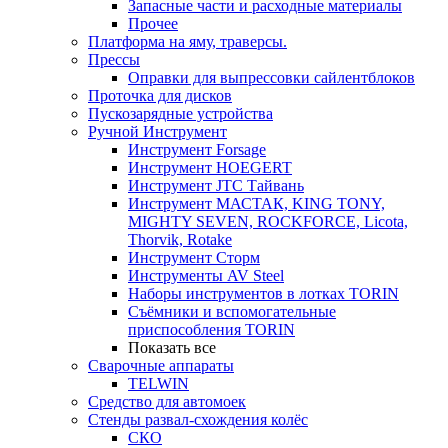
Запасные части и расходные материалы
Прочее
Платформа на яму, траверсы.
Прессы
Оправки для выпрессовки сайлентблоков
Проточка для дисков
Пускозарядные устройства
Ручной Инструмент
Инструмент Forsage
Инструмент HOEGERT
Инструмент JTC Тайвань
Инструмент МАСТАК, KING TONY,
MIGHTY SEVEN, ROCKFORCE, Licota,
Thorvik, Rotake
Инструмент Сторм
Инструменты AV Steel
Наборы инструментов в лотках TORIN
Съёмники и вспомогательные
приспособления TORIN
Показать все
Сварочные аппараты
TELWIN
Средство для автомоек
Стенды развал-схождения колёс
СКО