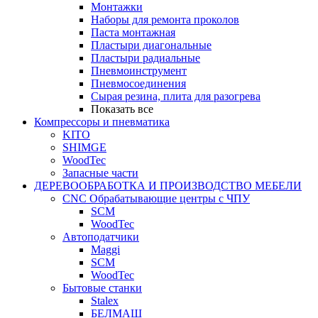
Монтажки
Наборы для ремонта проколов
Паста монтажная
Пластыри диагональные
Пластыри радиальные
Пневмоинструмент
Пневмосоединения
Сырая резина, плита для разогрева
Показать все
Компрессоры и пневматика
KITO
SHIMGE
WoodTec
Запасные части
ДЕРЕВООБРАБОТКА И ПРОИЗВОДСТВО МЕБЕЛИ
CNC Обрабатывающие центры с ЧПУ
SCM
WoodTec
Автоподатчики
Maggi
SCM
WoodTec
Бытовые станки
Stalex
БЕЛМАШ