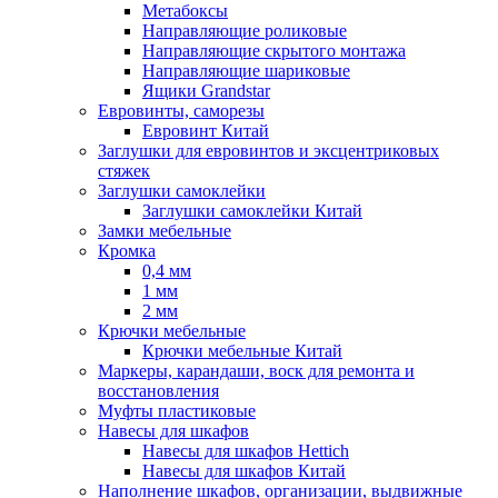
Метабоксы
Направляющие роликовые
Направляющие скрытого монтажа
Направляющие шариковые
Ящики Grandstar
Евровинты, саморезы
Евровинт Китай
Заглушки для евровинтов и эксцентриковых
стяжек
Заглушки самоклейки
Заглушки самоклейки Китай
Замки мебельные
Кромка
0,4 мм
1 мм
2 мм
Крючки мебельные
Крючки мебельные Китай
Маркеры, карандаши, воск для ремонта и
восстановления
Муфты пластиковые
Навесы для шкафов
Навесы для шкафов Hettich
Навесы для шкафов Китай
Наполнение шкафов, организации, выдвижные