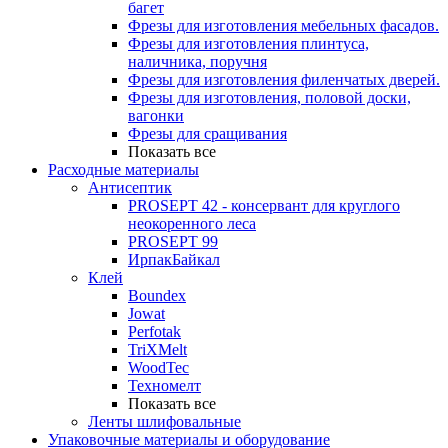
багет
Фрезы для изготовления мебельных фасадов.
Фрезы для изготовления плинтуса,
наличника, поручня
Фрезы для изготовления филенчатых дверей.
Фрезы для изготовления, половой доски,
вагонки
Фрезы для сращивания
Показать все
Расходные материалы
Антисептик
PROSEPT 42 - консервант для круглого
неокоренного леса
PROSEPT 99
ИрпакБайкал
Клей
Boundex
Jowat
Perfotak
TriXMelt
WoodTec
Техномелт
Показать все
Ленты шлифовальные
Упаковочные материалы и оборудование