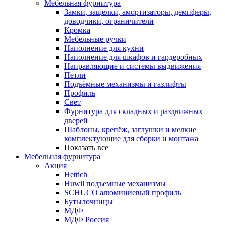
Мебельная фурнитура
Замки, защелки, амортизаторы, демпферы,
доводчики, ограничители
Кромка
Мебельные ручки
Наполнение для кухни
Наполнение для шкафов и гардеробных
Направляющие и системы выдвижения
Петли
Подъёмные механизмы и газлифты
Профиль
Свет
Фурнитура для складных и раздвижных
дверей
Шаблоны, крепёж, заглушки и мелкие
комплектующие для сборки и монтажа
Показать все
Мебельная фурнитура
Акция
Hettich
Huwil подъемные механизмы
SCHUCO алюминиевый профиль
Бутылочницы
МДФ
МДФ Россия