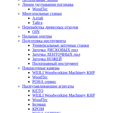
Линии укутывания погонажа
WoodTec
Многопильные станки
Алтай
Тайга
Переработка древесных отходов
OIN
Пильные центры
Подготовка инструмента
Универсальные заточные станки
Заточка ДИСКОВЫХ пил
Заточка ЛЕНТОЧНЫХ пил
Заточка НОЖЕЙ
Пилоправный инструмент
Покрасочные камеры
WEILI Woodworking Machinery КНР
WoodTec
РОНА сервис
Пылеулавливающие агрегаты
KETO
WEILI Woodworking Machinery КНР
WoodTec
Белмаш
КРОМ