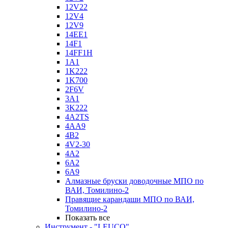
12V22
12V4
12V9
14EE1
14F1
14FF1H
1A1
1K222
1K700
2F6V
3A1
3K222
4A2TS
4AA9
4B2
4V2-30
4А2
6A2
6A9
Алмазные бруски доводочные МПО по
ВАИ, Томилино-2
Правящие карандаши МПО по ВАИ,
Томилино-2
Показать все
Инструмент - "LEUCO"