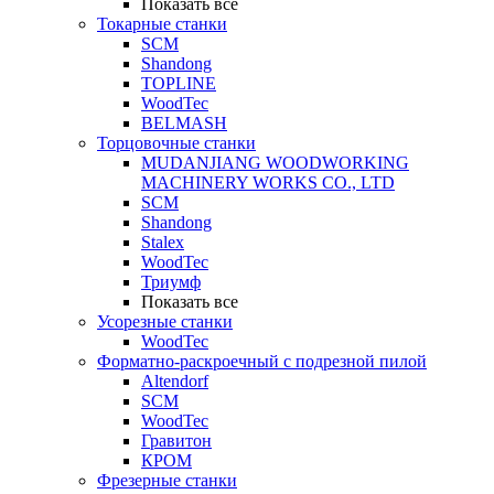
Показать все
Токарные станки
SCM
Shandong
TOPLINE
WoodTec
BELMASH
Торцовочные станки
MUDANJIANG WOODWORKING
MACHINERY WORKS CO., LTD
SCM
Shandong
Stalex
WoodTec
Триумф
Показать все
Усорезные станки
WoodTec
Форматно-раскроечный с подрезной пилой
Altendorf
SCM
WoodTec
Гравитон
КРОМ
Фрезерные станки