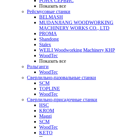
РОНА СЕРВИС
Показать все
Рейсмусовые станки
BELMASH
MUDANJIANG WOODWORKING
MACHINERY WORKS CO., LTD
PROMA
Shandong
Stalex
WEILI Woodworking Machinery КНР
WoodTec
Показать все
Рольганги
WoodTec
Сверлильно-пазовальные станки
SCM
TOPLINE
WoodTec
Сверлильно-присадочные станки
HSC
KROM
Maggi
SCM
WoodTec
KETO