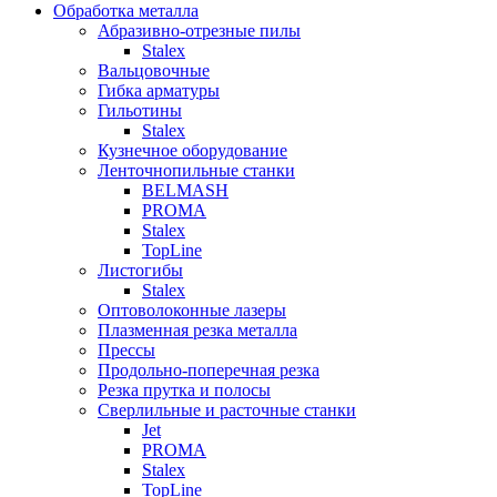
Обработка металла
Абразивно-отрезные пилы
Stalex
Вальцовочные
Гибка арматуры
Гильотины
Stalex
Кузнечное оборудование
Ленточнопильные станки
BELMASH
PROMA
Stalex
TopLine
Листогибы
Stalex
Оптоволоконные лазеры
Плазменная резка металла
Прессы
Продольно-поперечная резка
Резка прутка и полосы
Сверлильные и расточные станки
Jet
PROMA
Stalex
TopLine