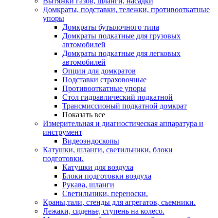
Вытяжки газов, шланги, насадки
Домкраты, подставки, тележки, противооткатные
упоры
Домкраты бутылочного типа
Домкраты подкатные для грузовых
автомобилей
Домкраты подкатные для легковых
автомобилей
Опции для домкратов
Подставки страховочные
Противооткатные упоры
Стол гидравлический подкатной
Трансмиссионый подкатной домкрат
Показать все
Измерительная и диагностическая аппаратура и
инструмент
Видеоэндоскопы
Катушки, шланги, светильники, блоки
подготовки.
Катушки для воздуха
Блоки подготовки воздуха
Рукава, шланги
Светильники, переноски.
Краны,тали, стенды для агрегатов, съемники.
Лежаки, сиденье, ступень на колесо.