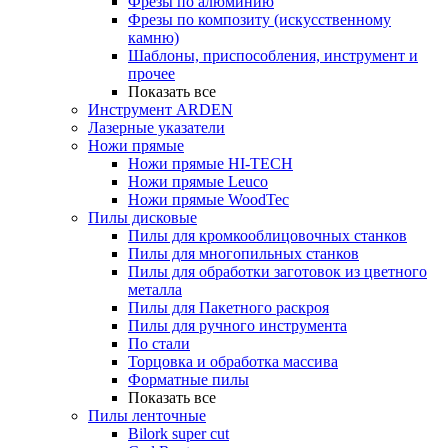
Фрезы по алюминию
Фрезы по композиту (искусственному
камню)
Шаблоны, приспособления, инструмент и
прочее
Показать все
Инструмент ARDEN
Лазерные указатели
Ножи прямые
Ножи прямые HI-TECH
Ножи прямые Leuco
Ножи прямые WoodTec
Пилы дисковые
Пилы для кромкооблицовочных станков
Пилы для многопильных станков
Пилы для обработки заготовок из цветного
металла
Пилы для Пакетного раскроя
Пилы для ручного инструмента
По стали
Торцовка и обработка массива
Форматные пилы
Показать все
Пилы ленточные
Bilork super cut