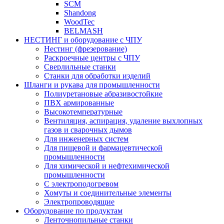
SCM
Shandong
WoodTec
BELMASH
НЕСТИНГ и оборудование с ЧПУ
Нестинг (фрезерование)
Раскроечные центры с ЧПУ
Сверлильные станки
Станки для обработки изделий
Шланги и рукава для промышленности
Полиуретановые абразивостойкие
ПВХ армированные
Высокотемпературные
Вентиляция, аспирация, удаление выхлопных
газов и сварочных дымов
Для инженерных систем
Для пищевой и фармацевтической
промышленности
Для химической и нефтехимической
промышленности
С электроподогревом
Хомуты и соединительные элементы
Электропроводящие
Оборудование по продуктам
Ленточнопильные станки