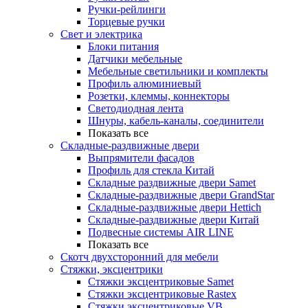
Ручки-рейлинги
Торцевые ручки
Свет и электрика
Блоки питания
Датчики мебельные
Мебельные светильники и комплекты
Профиль алюминиевый
Розетки, клеммы, коннекторы
Светодиодная лента
Шнуры, кабель-каналы, соединители
Показать все
Складные-раздвижные двери
Выпрямители фасадов
Профиль для стекла Китай
Складные раздвижные двери Samet
Складные-раздвижные двери GrandStar
Складные-раздвижные двери Hettich
Складные-раздвижные двери Китай
Подвесные системы AIR LINE
Показать все
Скотч двухсторонний для мебели
Стяжки, эксцентрики
Cтяжки эксцентриковые Samet
Стяжки эксцентриковые Rastex
Стяжки эксцентриковые VB