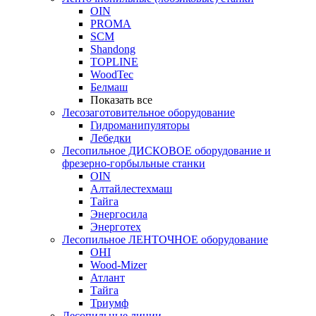
OIN
PROMA
SCM
Shandong
TOPLINE
WoodTec
Белмаш
Показать все
Лесозаготовительное оборудование
Гидроманипуляторы
Лебедки
Лесопильное ДИСКОВОЕ оборудование и
фрезерно-горбыльные станки
OIN
Алтайлестехмаш
Тайга
Энергосила
Энерготех
Лесопильное ЛЕНТОЧНОЕ оборудование
OHI
Wood-Mizer
Атлант
Тайга
Триумф
Лесопильные линии