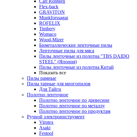
Carl Rontgen
Flex-back
GRAVITON
Munkforssagar
ROFELIX
Timbery
Womaco
Wood-Mizer
Биметаллические ленточные пилы
Ленточные пилы для мяса
Пилы ленточные из полотна "TBS DAIDO
STEEL" (Япония)
Пилы ленточные из полотна Китай
Показать все
Пилы рамные
Пилы тарные для многопилов
Для Тайги
Полотно ленточное
Полотно ленточное по древесине
Полотно ленточное по металлу
Полотно ленточное по продуктам
Ручной электроинструмент
Virutex
Asaki
Festool