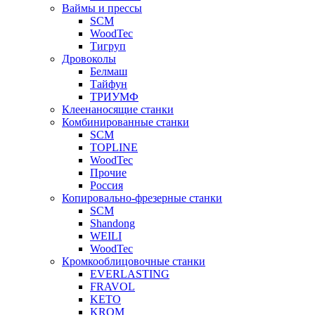
Ваймы и прессы
SCM
WoodTec
Тигруп
Дровоколы
Белмаш
Тайфун
ТРИУМФ
Клеенаносящие станки
Комбинированные станки
SCM
TOPLINE
WoodTec
Прочие
Россия
Копировально-фрезерные станки
SCM
Shandong
WEILI
WoodTec
Кромкооблицовочные станки
EVERLASTING
FRAVOL
KETO
KROM