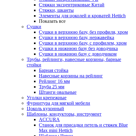
Стяжки эксцентриковые Китай
Стяжки, шканты
Элементы для цоколей и кроватей Hettich
Показать все
Сушки
Сушки в верхнюю базу, без профиля, хром
Сушки в верхнюю базу, нержавейка
Сушки в верхнюю базу, с профилем, хром
Сушки в нижнюю базу без доводчика
Сушки в нижнюю базу с доводчиком
Трубы, рейлинги, навесные корзины, барные
стойки
Барная стойка
Навесные корзины на рейлинг
Рейлинг 16 мм
Труба 25 мм
Штанги овальные
Уголки крепежные
Фурнитура для мягкой мебели
Цоколь кухонный
Шаблоны, кондукторы, инструмент
ACCURA
Станок для присадки петель и стяжек Blue
Max mini Hettich
Шаблоны Черон