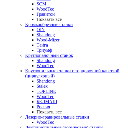
SCM
WoodTec
Гравитон
Показать все
Кромкообрезные станки
OIN
Shandong
Wood-Mizer
Тайга
Триумф
Круглопалочный станок
Shandong
WoodTec
Круглопильные станки с торцовочной кареткой
(циркулярный)
Shandong
Stalex
TOPLINE
WoodTec
БЕЛМАШ
Россия
Показать все
Лазерно-гравировальные станки
WoodTec
Ленточнопильные (лобзиковые) станки