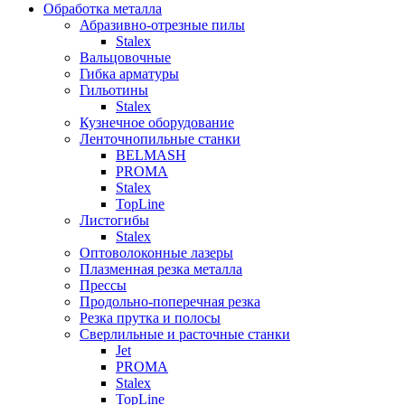
Обработка металла
Абразивно-отрезные пилы
Stalex
Вальцовочные
Гибка арматуры
Гильотины
Stalex
Кузнечное оборудование
Ленточнопильные станки
BELMASH
PROMA
Stalex
TopLine
Листогибы
Stalex
Оптоволоконные лазеры
Плазменная резка металла
Прессы
Продольно-поперечная резка
Резка прутка и полосы
Сверлильные и расточные станки
Jet
PROMA
Stalex
TopLine