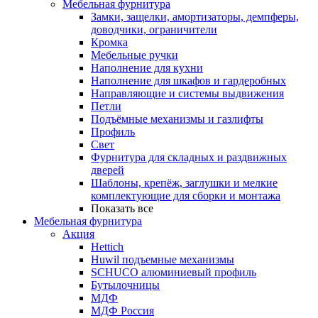
Мебельная фурнитура
Замки, защелки, амортизаторы, демпферы,
доводчики, ограничители
Кромка
Мебельные ручки
Наполнение для кухни
Наполнение для шкафов и гардеробных
Направляющие и системы выдвижения
Петли
Подъёмные механизмы и газлифты
Профиль
Свет
Фурнитура для складных и раздвижных
дверей
Шаблоны, крепёж, заглушки и мелкие
комплектующие для сборки и монтажа
Показать все
Мебельная фурнитура
Акция
Hettich
Huwil подъемные механизмы
SCHUCO алюминиевый профиль
Бутылочницы
МДФ
МДФ Россия