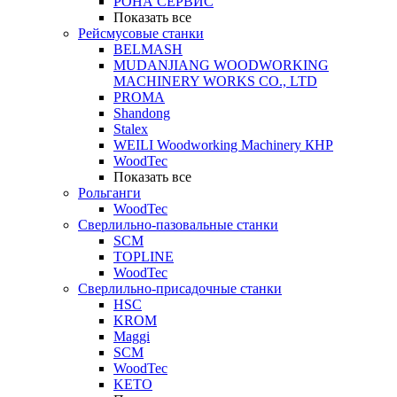
РОНА СЕРВИС
Показать все
Рейсмусовые станки
BELMASH
MUDANJIANG WOODWORKING
MACHINERY WORKS CO., LTD
PROMA
Shandong
Stalex
WEILI Woodworking Machinery КНР
WoodTec
Показать все
Рольганги
WoodTec
Сверлильно-пазовальные станки
SCM
TOPLINE
WoodTec
Сверлильно-присадочные станки
HSC
KROM
Maggi
SCM
WoodTec
KETO