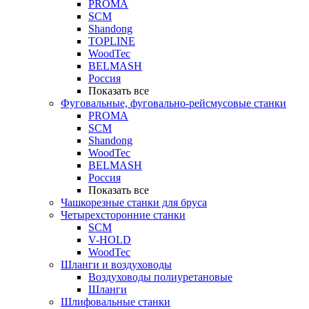
PROMA
SCM
Shandong
TOPLINE
WoodTec
BELMASH
Россия
Показать все
Фуговальные, фуговально-рейсмусовые станки
PROMA
SCM
Shandong
WoodTec
BELMASH
Россия
Показать все
Чашкорезные станки для бруса
Четырехсторонние станки
SCM
V-HOLD
WoodTec
Шланги и воздуховоды
Воздуховоды полиуретановые
Шланги
Шлифовальные станки