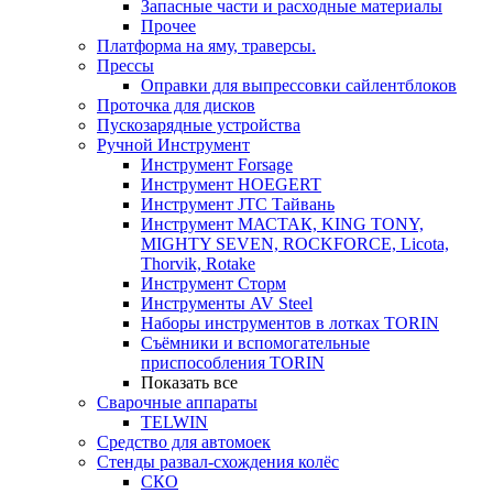
Запасные части и расходные материалы
Прочее
Платформа на яму, траверсы.
Прессы
Оправки для выпрессовки сайлентблоков
Проточка для дисков
Пускозарядные устройства
Ручной Инструмент
Инструмент Forsage
Инструмент HOEGERT
Инструмент JTC Тайвань
Инструмент МАСТАК, KING TONY,
MIGHTY SEVEN, ROCKFORCE, Licota,
Thorvik, Rotake
Инструмент Сторм
Инструменты AV Steel
Наборы инструментов в лотках TORIN
Съёмники и вспомогательные
приспособления TORIN
Показать все
Сварочные аппараты
TELWIN
Средство для автомоек
Стенды развал-схождения колёс
СКО