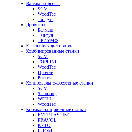
Ваймы и прессы
SCM
WoodTec
Тигруп
Дровоколы
Белмаш
Тайфун
ТРИУМФ
Клеенаносящие станки
Комбинированные станки
SCM
TOPLINE
WoodTec
Прочие
Россия
Копировально-фрезерные станки
SCM
Shandong
WEILI
WoodTec
Кромкооблицовочные станки
EVERLASTING
FRAVOL
KETO
KROM