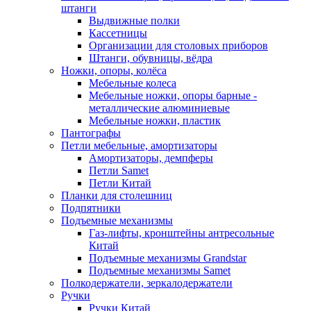
штанги
Выдвижные полки
Кассетницы
Организации для столовых приборов
Штанги, обувницы, вёдра
Ножки, опоры, колёса
Мебельные колеса
Мебельные ножки, опоры барные -
металлические алюминиевые
Мебельные ножки, пластик
Пантографы
Петли мебельные, амортизаторы
Амортизаторы, демпферы
Петли Samet
Петли Китай
Планки для столешниц
Подпятники
Подъемные механизмы
Газ-лифты, кронштейны антресольные
Китай
Подъемные механизмы Grandstar
Подъемные механизмы Samet
Полкодержатели, зеркалодержатели
Ручки
Ручки Китай