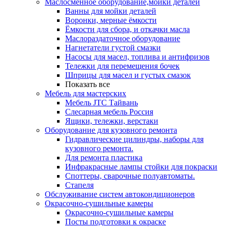
Маслосменное оборудование,мойки деталей
Ванны для мойки деталей
Воронки, мерные ёмкости
Ёмкости для сбора, и откачки масла
Маслораздаточное оборудование
Нагнетатели густой смазки
Насосы для масел, топлива и антифризов
Тележки для перемещения бочек
Шприцы для масел и густых смазок
Показать все
Мебель для мастерских
Мебель JTC Тайвань
Слесарная мебель Россия
Ящики, тележки, верстаки
Оборудование для кузовного ремонта
Гидравлические цилиндры, наборы для
кузовного ремонта.
Для ремонта пластика
Инфракрасные лампы стойки для покраски
Споттеры, сварочные полуавтоматы.
Стапеля
Обслуживание систем автокондиционеров
Окрасочно-сушильные камеры
Окрасочно-сушильные камеры
Посты подготовки к окраске