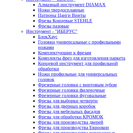
Алмазный инструмент DIAMAX
Ножи твердосплавные
Патроны Цанги Винты
Фрезы Концевые STEHLE
Фрезы пазовые
Инструмент - "ИБЕРУС"
БлокХаус
Головки универсальные с профильными
ножами
Комплектующие к фрезам
Комплекты фрез для изготовления паркета
Концевой инструмент для профильной
обработки
Ножи профильные для универсальных
головок
Фрезерные головки с винтовым зубом
Фрезерные головки филеночные
Фрезерные головки фуговальные
Фрезы для выборки четверти
Фрезы для дверных коробок
Фрезы для мебельных фасадов
Фрезы для обработки КРОМОК
Фрезы для производства дверей
Фрезы для производства Евроокон
Фрезы для производства погонажных