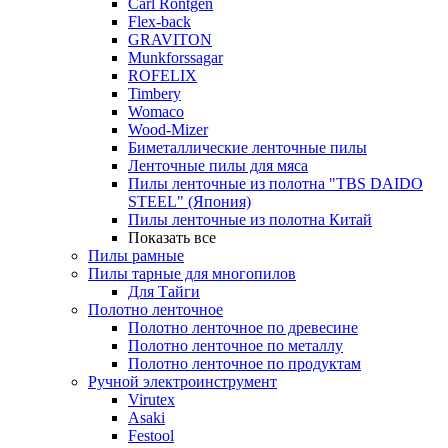
Carl Rontgen
Flex-back
GRAVITON
Munkforssagar
ROFELIX
Timbery
Womaco
Wood-Mizer
Биметаллические ленточные пилы
Ленточные пилы для мяса
Пилы ленточные из полотна "TBS DAIDO
STEEL" (Япония)
Пилы ленточные из полотна Китай
Показать все
Пилы рамные
Пилы тарные для многопилов
Для Тайги
Полотно ленточное
Полотно ленточное по древесине
Полотно ленточное по металлу
Полотно ленточное по продуктам
Ручной электроинструмент
Virutex
Asaki
Festool