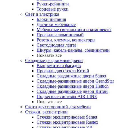
Ручки-рейлинги
Торцевые ручки
Свет и электрика
Блоки питания
Датчики мебельные
Мебельные светильники и комплекты
Профиль алюминиевый
Розетки, клеммы, коннекторы
Светодиодная лента
Шнуры, кабель-каналы, соединители
Показать все
Складные-раздвижные двери
Выпрямители фасадов
Профиль для стекла Китай
Складные раздвижные двери Samet
Складные-раздвижные двери GrandStar
Складные-раздвижные двери Hettich
Складные-раздвижные двери Китай
Подвесные системы AIR LINE
Показать все
Скотч двухсторонний для мебели
Стяжки, эксцентрики
Cтяжки эксцентриковые Samet
Стяжки эксцентриковые Rastex
Стяжки эксцентриковые VB