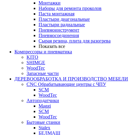
Монтажки
Наборы для ремонта проколов
Паста монтажная
Пластыри диагональные
Пластыри радиальные
Пневмоинструмент
Пневмосоединения
Сырая резина, плита для разогрева
Показать все
Компрессоры и пневматика
KITO
SHIMGE
WoodTec
Запасные части
ДЕРЕВООБРАБОТКА И ПРОИЗВОДСТВО МЕБЕЛИ
CNC Обрабатывающие центры с ЧПУ
SCM
WoodTec
Автоподатчики
Maggi
SCM
WoodTec
Бытовые станки
Stalex
БЕЛМАШ