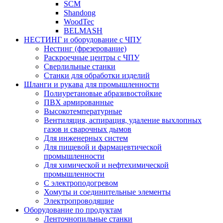
SCM
Shandong
WoodTec
BELMASH
НЕСТИНГ и оборудование с ЧПУ
Нестинг (фрезерование)
Раскроечные центры с ЧПУ
Сверлильные станки
Станки для обработки изделий
Шланги и рукава для промышленности
Полиуретановые абразивостойкие
ПВХ армированные
Высокотемпературные
Вентиляция, аспирация, удаление выхлопных
газов и сварочных дымов
Для инженерных систем
Для пищевой и фармацевтической
промышленности
Для химической и нефтехимической
промышленности
С электроподогревом
Хомуты и соединительные элементы
Электропроводящие
Оборудование по продуктам
Ленточнопильные станки