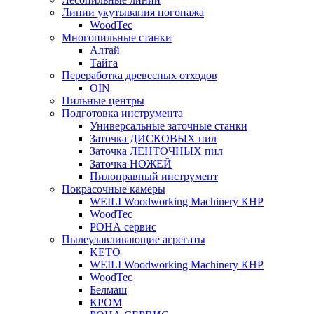
Линии укутывания погонажа
WoodTec
Многопильные станки
Алтай
Тайга
Переработка древесных отходов
OIN
Пильные центры
Подготовка инструмента
Универсальные заточные станки
Заточка ДИСКОВЫХ пил
Заточка ЛЕНТОЧНЫХ пил
Заточка НОЖЕЙ
Пилоправный инструмент
Покрасочные камеры
WEILI Woodworking Machinery КНР
WoodTec
РОНА сервис
Пылеулавливающие агрегаты
KETO
WEILI Woodworking Machinery КНР
WoodTec
Белмаш
КРОМ