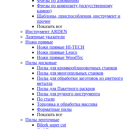
Фрезы по алюминию
Фрезы по композиту (искусственному
камню)
Шаблоны, приспособления, инструмент и
прочее
Показать все
Инструмент ARDEN
Лазерные указатели
Ножи прямые
Ножи прямые HI-TECH
Ножи прямые Leuco
Ножи прямые WoodTec
Пилы дисковые
Пилы для кромкооблицовочных станков
Пилы для многопильных станков
Пилы для обработки заготовок из цветного
металла
Пилы для Пакетного раскроя
Пилы для ручного инструмента
По стали
Торцовка и обработка массива
Форматные пилы
Показать все
Пилы ленточные
Bilork super cut