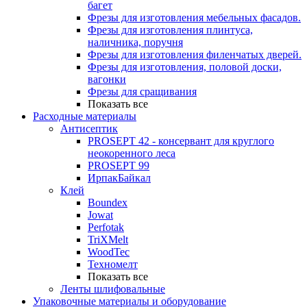
багет
Фрезы для изготовления мебельных фасадов.
Фрезы для изготовления плинтуса,
наличника, поручня
Фрезы для изготовления филенчатых дверей.
Фрезы для изготовления, половой доски,
вагонки
Фрезы для сращивания
Показать все
Расходные материалы
Антисептик
PROSEPT 42 - консервант для круглого
неокоренного леса
PROSEPT 99
ИрпакБайкал
Клей
Boundex
Jowat
Perfotak
TriXMelt
WoodTec
Техномелт
Показать все
Ленты шлифовальные
Упаковочные материалы и оборудование