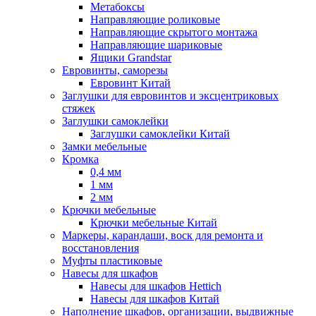
Метабоксы
Направляющие роликовые
Направляющие скрытого монтажа
Направляющие шариковые
Ящики Grandstar
Евровинты, саморезы
Евровинт Китай
Заглушки для евровинтов и эксцентриковых
стяжек
Заглушки самоклейки
Заглушки самоклейки Китай
Замки мебельные
Кромка
0,4 мм
1 мм
2 мм
Крючки мебельные
Крючки мебельные Китай
Маркеры, карандаши, воск для ремонта и
восстановления
Муфты пластиковые
Навесы для шкафов
Навесы для шкафов Hettich
Навесы для шкафов Китай
Наполнение шкафов, организации, выдвижные