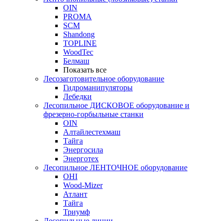
OIN
PROMA
SCM
Shandong
TOPLINE
WoodTec
Белмаш
Показать все
Лесозаготовительное оборудование
Гидроманипуляторы
Лебедки
Лесопильное ДИСКОВОЕ оборудование и
фрезерно-горбыльные станки
OIN
Алтайлестехмаш
Тайга
Энергосила
Энерготех
Лесопильное ЛЕНТОЧНОЕ оборудование
OHI
Wood-Mizer
Атлант
Тайга
Триумф
Лесопильные линии