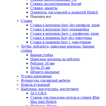
Стяжки эксцентриковые Китай
Стяжки, шканты
Элементы для цоколей и кроватей Hettich
Показать все
Сушки
Сушки в верхнюю базу, без профиля, хром
Сушки в верхнюю базу, нержавейка
Сушки в верхнюю базу, с профилем, хром
Сушки в нижнюю базу без доводчика
Сушки в нижнюю базу с доводчиком
Трубы, рейлинги, навесные корзины, барные
стойки
Барная стойка
Навесные корзины на рейлинг
Рейлинг 16 мм
Труба 25 мм
Штанги овальные
Уголки крепежные
Фурнитура для мягкой мебели
Цоколь кухонный
Шаблоны, кондукторы, инструмент
ACCURA
Станок для присадки петель и стяжек Blue
Max mini Hettich
Шаблоны Черон