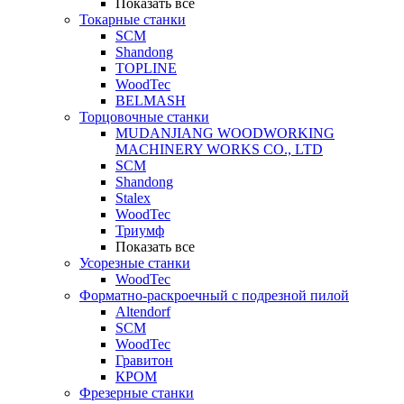
Показать все
Токарные станки
SCM
Shandong
TOPLINE
WoodTec
BELMASH
Торцовочные станки
MUDANJIANG WOODWORKING
MACHINERY WORKS CO., LTD
SCM
Shandong
Stalex
WoodTec
Триумф
Показать все
Усорезные станки
WoodTec
Форматно-раскроечный с подрезной пилой
Altendorf
SCM
WoodTec
Гравитон
КРОМ
Фрезерные станки