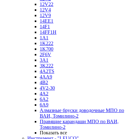
12V22
12V4
12V9
14EE1
14F1
14FF1H
1A1
1K222
1K700
2F6V
3A1
3K222
4A2TS
4AA9
4B2
4V2-30
4А2
6A2
6A9
Алмазные бруски доводочные МПО по
ВАИ, Томилино-2
Правящие карандаши МПО по ВАИ,
Томилино-2
Показать все
Инструмент - "LEUCO"