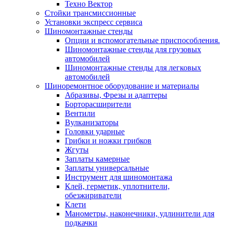
Техно Вектор
Стойки трансмиссионные
Установки экспресс сервиса
Шиномонтажные стенды
Опции и вспомогательные приспособления.
Шиномонтажные стенды для грузовых
автомобилей
Шиномонтажные стенды для легковых
автомобилей
Шиноремонтное оборудование и материалы
Абразивы, Фрезы и адаптеры
Борторасширители
Вентили
Вулканизаторы
Головки ударные
Грибки и ножки грибков
Жгуты
Заплаты камерные
Заплаты универсальные
Инструмент для шиномонтажа
Клей, герметик, уплотнители,
обезжириватели
Клети
Манометры, наконечники, удлинители для
подкачки