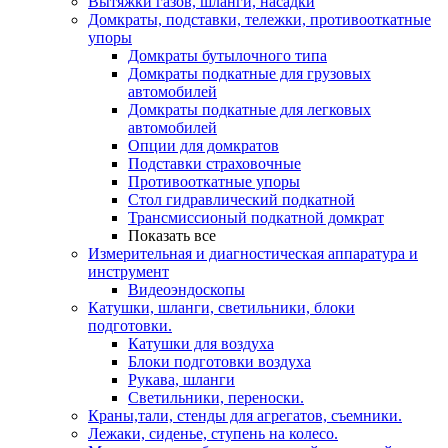
Вытяжки газов, шланги, насадки
Домкраты, подставки, тележки, противооткатные
упоры
Домкраты бутылочного типа
Домкраты подкатные для грузовых
автомобилей
Домкраты подкатные для легковых
автомобилей
Опции для домкратов
Подставки страховочные
Противооткатные упоры
Стол гидравлический подкатной
Трансмиссионый подкатной домкрат
Показать все
Измерительная и диагностическая аппаратура и
инструмент
Видеоэндоскопы
Катушки, шланги, светильники, блоки
подготовки.
Катушки для воздуха
Блоки подготовки воздуха
Рукава, шланги
Светильники, переноски.
Краны,тали, стенды для агрегатов, съемники.
Лежаки, сиденье, ступень на колесо.