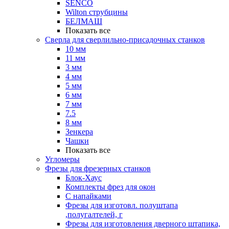
SENCO
Wilton струбцины
БЕЛМАШ
Показать все
Сверла для сверлильно-присадочных станков
10 мм
11 мм
3 мм
4 мм
5 мм
6 мм
7 мм
7.5
8 мм
Зенкера
Чашки
Показать все
Угломеры
Фрезы для фрезерных станков
Блок-Хаус
Комплекты фрез для окон
С напайками
Фрезы для изготовл. полуштапа
,полугалтелей, г
Фрезы для изготовления дверного штапика,