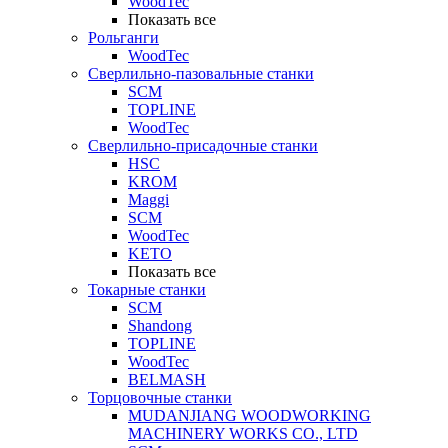
WoodTec
Показать все
Рольганги
WoodTec
Сверлильно-пазовальные станки
SCM
TOPLINE
WoodTec
Сверлильно-присадочные станки
HSC
KROM
Maggi
SCM
WoodTec
KETO
Показать все
Токарные станки
SCM
Shandong
TOPLINE
WoodTec
BELMASH
Торцовочные станки
MUDANJIANG WOODWORKING
MACHINERY WORKS CO., LTD