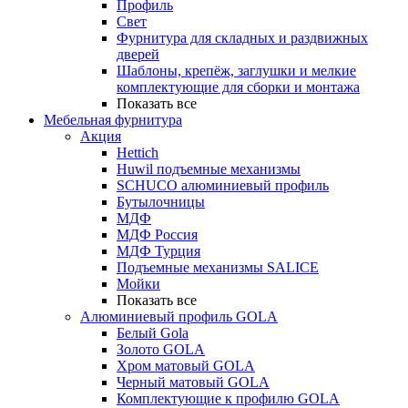
Профиль
Свет
Фурнитура для складных и раздвижных
дверей
Шаблоны, крепёж, заглушки и мелкие
комплектующие для сборки и монтажа
Показать все
Мебельная фурнитура
Акция
Hettich
Huwil подъемные механизмы
SCHUCO алюминиевый профиль
Бутылочницы
МДФ
МДФ Россия
МДФ Турция
Подъемные механизмы SALICE
Мойки
Показать все
Алюминиевый профиль GOLA
Белый Gola
Золото GOLA
Хром матовый GOLA
Черный матовый GOLA
Комплектующие к профилю GOLA