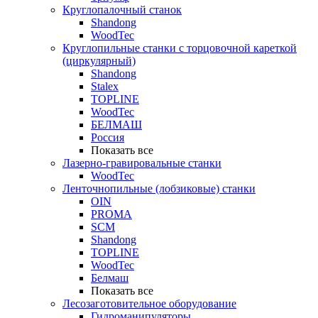
Круглопалочный станок
Shandong
WoodTec
Круглопильные станки с торцовочной кареткой
(циркулярный)
Shandong
Stalex
TOPLINE
WoodTec
БЕЛМАШ
Россия
Показать все
Лазерно-гравировальные станки
WoodTec
Ленточнопильные (лобзиковые) станки
OIN
PROMA
SCM
Shandong
TOPLINE
WoodTec
Белмаш
Показать все
Лесозаготовительное оборудование
Гидроманипуляторы