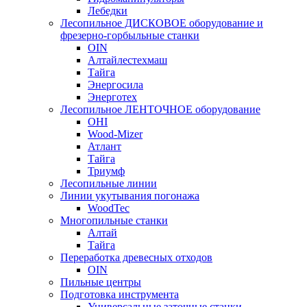
Лебедки
Лесопильное ДИСКОВОЕ оборудование и
фрезерно-горбыльные станки
OIN
Алтайлестехмаш
Тайга
Энергосила
Энерготех
Лесопильное ЛЕНТОЧНОЕ оборудование
OHI
Wood-Mizer
Атлант
Тайга
Триумф
Лесопильные линии
Линии укутывания погонажа
WoodTec
Многопильные станки
Алтай
Тайга
Переработка древесных отходов
OIN
Пильные центры
Подготовка инструмента
Универсальные заточные станки