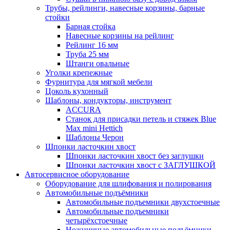
Трубы, рейлинги, навесные корзины, барные
стойки
Барная стойка
Навесные корзины на рейлинг
Рейлинг 16 мм
Труба 25 мм
Штанги овальные
Уголки крепежные
Фурнитура для мягкой мебели
Цоколь кухонный
Шаблоны, кондукторы, инструмент
ACCURA
Станок для присадки петель и стяжек Blue
Max mini Hettich
Шаблоны Черон
Шпонки ласточкин хвост
Шпонки ласточкин хвост без заглушки
Шпонки ласточкин хвост с ЗАГЛУШКОЙ
Автосервисное оборудование
Оборудование для шлифования и полирования
Автомобильные подъёмники
Автомобильные подъемники двухстоечные
Автомобильные подъемники
четырёхстоечные
Ножничные автомобильные подъёмники