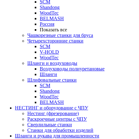
SCM
Shandong
WoodTec
BELMASH
Россия
Показать все
Чашкорезные станки для бруса
Четырехсторонние станки
SCM
V-HOLD
WoodTec
Шланги и воздуховоды
Воздуховоды полиуретановые
Шланги
Шлифовальные станки
SCM
Shandong
WoodTec
BELMASH
НЕСТИНГ и оборудование с ЧПУ
Нестинг (фрезерование)
Раскроечные центры с ЧПУ
Сверлильные станки
Станки для обработки изделий
Шланги и рукава для промышленности