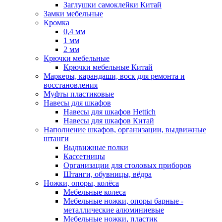
Заглушки самоклейки Китай
Замки мебельные
Кромка
0,4 мм
1 мм
2 мм
Крючки мебельные
Крючки мебельные Китай
Маркеры, карандаши, воск для ремонта и
восстановления
Муфты пластиковые
Навесы для шкафов
Навесы для шкафов Hettich
Навесы для шкафов Китай
Наполнение шкафов, организации, выдвижные
штанги
Выдвижные полки
Кассетницы
Организации для столовых приборов
Штанги, обувницы, вёдра
Ножки, опоры, колёса
Мебельные колеса
Мебельные ножки, опоры барные -
металлические алюминиевые
Мебельные ножки, пластик