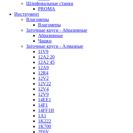
Шлифовальные станки
PROMA
Инструмент
Влагомеры
Влагомеры
Заточные круги - Абразивные
Абразивные
Чашки
Заточные круги - Алмазные
11V9
12A2 20
12A2 45
12A9
12R4
12V2
12V22
12V4
12V9
14EE1
14F1
14FF1H
1A1
1K222
1K700
2F6V