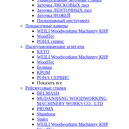
Заточка ДИСКОВЫХ пил
Заточка ЛЕНТОЧНЫХ пил
Заточка НОЖЕЙ
Пилоправный инструмент
Покрасочные камеры
WEILI Woodworking Machinery КНР
WoodTec
РОНА сервис
Пылеулавливающие агрегаты
KETO
WEILI Woodworking Machinery КНР
WoodTec
Белмаш
КРОМ
РОНА СЕРВИС
Показать все
Рейсмусовые станки
BELMASH
MUDANJIANG WOODWORKING
MACHINERY WORKS CO., LTD
PROMA
Shandong
Stalex
WEILI Woodworking Machinery КНР