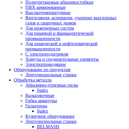
Полиуретановые абразивостойкие
ПВХ армированные
Высокотемпературные
Вентиляция, аспирация, удаление выхлопных
газов и сварочных дымов
Для инженерных систем
Для пищевой и фармацевтической
промышленности
Для химической и нефтехимической
промышленности
С электроподогревом
Хомуты и соединительные элементы
Электропроводящие
Оборудование по продуктам
Ленточнопильные станки
Обработка металла
Абразивно-отрезные пилы
Stalex
Вальцовочные
Гибка арматуры
Гильотины
Stalex
Кузнечное оборудование
Ленточнопильные станки
BELMASH