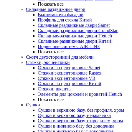
Показать все
Складные-раздвижные двери
Выпрямители фасадов
Профиль для стекла Китай
Складные раздвижные двери Samet
Складные-раздвижные двери GrandStar
Складные-раздвижные двери Hettich
Складные-раздвижные двери Китай
Подвесные системы AIR LINE
Показать все
Скотч двухсторонний для мебели
Стяжки, эксцентрики
Cтяжки эксцентриковые Samet
Стяжки эксцентриковые Rastex
Стяжки эксцентриковые VB
Стяжки эксцентриковые Китай
Стяжки, шканты
Элементы для цоколей и кроватей Hettich
Показать все
Сушки
Сушки в верхнюю базу, без профиля, хром
Сушки в верхнюю базу, нержавейка
Сушки в верхнюю базу, с профилем, хром
Сушки в нижнюю базу без доводчика
Сушки в нижнюю базу с доводчиком