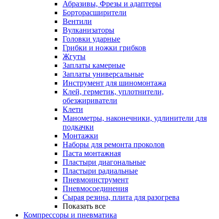
Абразивы, Фрезы и адаптеры
Борторасширители
Вентили
Вулканизаторы
Головки ударные
Грибки и ножки грибков
Жгуты
Заплаты камерные
Заплаты универсальные
Инструмент для шиномонтажа
Клей, герметик, уплотнители,
обезжириватели
Клети
Манометры, наконечники, удлинители для
подкачки
Монтажки
Наборы для ремонта проколов
Паста монтажная
Пластыри диагональные
Пластыри радиальные
Пневмоинструмент
Пневмосоединения
Сырая резина, плита для разогрева
Показать все
Компрессоры и пневматика