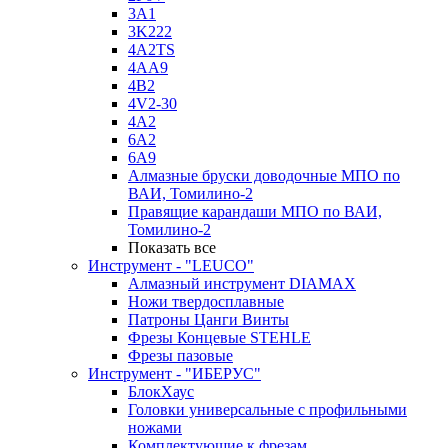
3A1
3K222
4A2TS
4AA9
4B2
4V2-30
4А2
6A2
6A9
Алмазные бруски доводочные МПО по
ВАИ, Томилино-2
Правящие карандаши МПО по ВАИ,
Томилино-2
Показать все
Инструмент - "LEUCO"
Алмазный инструмент DIAMAX
Ножи твердосплавные
Патроны Цанги Винты
Фрезы Концевые STEHLE
Фрезы пазовые
Инструмент - "ИБЕРУС"
БлокХаус
Головки универсальные с профильными
ножами
Комплектующие к фрезам