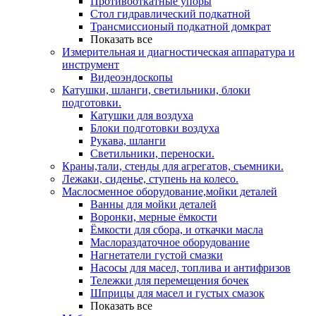
Противооткатные упоры
Стол гидравлический подкатной
Трансмиссионый подкатной домкрат
Показать все
Измерительная и диагностическая аппаратура и
инструмент
Видеоэндоскопы
Катушки, шланги, светильники, блоки
подготовки.
Катушки для воздуха
Блоки подготовки воздуха
Рукава, шланги
Светильники, переноски.
Краны,тали, стенды для агрегатов, съемники.
Лежаки, сиденье, ступень на колесо.
Маслосменное оборудование,мойки деталей
Ванны для мойки деталей
Воронки, мерные ёмкости
Ёмкости для сбора, и откачки масла
Маслораздаточное оборудование
Нагнетатели густой смазки
Насосы для масел, топлива и антифризов
Тележки для перемещения бочек
Шприцы для масел и густых смазок
Показать все