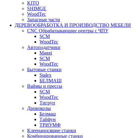
KITO
SHIMGE
WoodTec
Запасные части
ДЕРЕВООБРАБОТКА И ПРОИЗВОДСТВО МЕБЕЛИ
CNC Обрабатывающие центры с ЧПУ
SCM
WoodTec
Автоподатчики
Maggi
SCM
WoodTec
Бытовые станки
Stalex
БЕЛМАШ
Ваймы и прессы
SCM
WoodTec
Тигруп
Дровоколы
Белмаш
Тайфун
ТРИУМФ
Клеенаносящие станки
Комбинированные станки