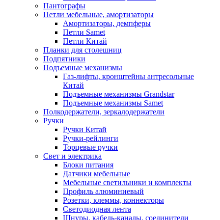
Пантографы
Петли мебельные, амортизаторы
Амортизаторы, демпферы
Петли Samet
Петли Китай
Планки для столешниц
Подпятники
Подъемные механизмы
Газ-лифты, кронштейны антресольные
Китай
Подъемные механизмы Grandstar
Подъемные механизмы Samet
Полкодержатели, зеркалодержатели
Ручки
Ручки Китай
Ручки-рейлинги
Торцевые ручки
Свет и электрика
Блоки питания
Датчики мебельные
Мебельные светильники и комплекты
Профиль алюминиевый
Розетки, клеммы, коннекторы
Светодиодная лента
Шнуры, кабель-каналы, соединители