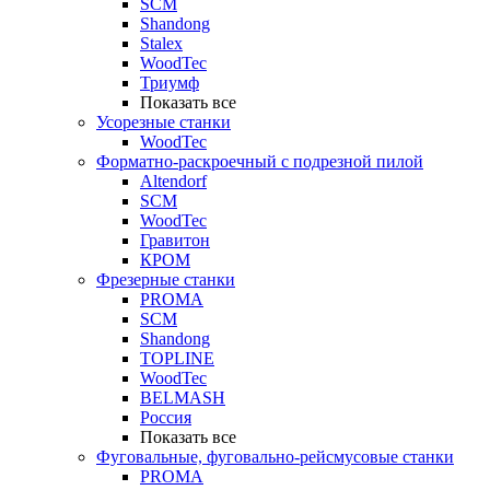
SCM
Shandong
Stalex
WoodTec
Триумф
Показать все
Усорезные станки
WoodTec
Форматно-раскроечный с подрезной пилой
Altendorf
SCM
WoodTec
Гравитон
КРОМ
Фрезерные станки
PROMA
SCM
Shandong
TOPLINE
WoodTec
BELMASH
Россия
Показать все
Фуговальные, фуговально-рейсмусовые станки
PROMA