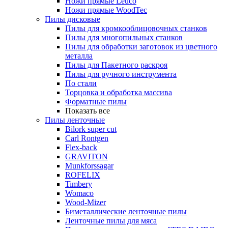
Ножи прямые Leuco
Ножи прямые WoodTec
Пилы дисковые
Пилы для кромкооблицовочных станков
Пилы для многопильных станков
Пилы для обработки заготовок из цветного
металла
Пилы для Пакетного раскроя
Пилы для ручного инструмента
По стали
Торцовка и обработка массива
Форматные пилы
Показать все
Пилы ленточные
Bilork super cut
Carl Rontgen
Flex-back
GRAVITON
Munkforssagar
ROFELIX
Timbery
Womaco
Wood-Mizer
Биметаллические ленточные пилы
Ленточные пилы для мяса