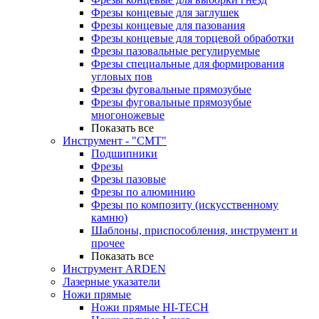
Фрезы концевые для заглушек
Фрезы концевые для пазования
Фрезы концевые для торцевой обработки
Фрезы пазовальные регулируемые
Фрезы специальные для формирования
угловых пов
Фрезы фуговальные прямозубые
Фрезы фуговальные прямозубые
многоножевые
Показать все
Инструмент - "СМТ"
Подшипники
Фрезы
Фрезы пазовые
Фрезы по алюминию
Фрезы по композиту (искусственному
камню)
Шаблоны, приспособления, инструмент и
прочее
Показать все
Инструмент ARDEN
Лазерные указатели
Ножи прямые
Ножи прямые HI-TECH