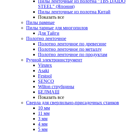
Пилы ленточные из полотна "TBS DAIDO
STEEL" (Япония)
Пилы ленточные из полотна Китай
Показать все
Пилы рамные
Пилы тарные для многопилов
Для Тайги
Полотно ленточное
Полотно ленточное по древесине
Полотно ленточное по металлу
Полотно ленточное по продуктам
Ручной электроинструмент
Virutex
Asaki
Festool
SENCO
Wilton струбцины
БЕЛМАШ
Показать все
Сверла для сверлильно-присадочных станков
10 мм
11 мм
3 мм
4 мм
5 мм