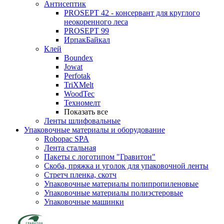
Антисептик
PROSEPT 42 - консервант для круглого
неокоренного леса
PROSEPT 99
ИрпакБайкал
Клей
Boundex
Jowat
Perfotak
TriXMelt
WoodTec
Техномелт
Показать все
Ленты шлифовальные
Упаковочные материалы и оборудование
Robopac SPA
Лента стальная
Пакеты с логотипом "Гравитон"
Скоба, пряжка и уголок для упаковочной ленты
Стретч пленка, скотч
Упаковочные материалы полипропиленовые
Упаковочные материалы полиэстеровые
Упаковочные машинки