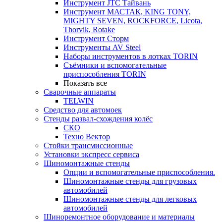
Инструмент JTC Тайвань
Инструмент МАСТАК, KING TONY,
MIGHTY SEVEN, ROCKFORCE, Licota,
Thorvik, Rotake
Инструмент Сторм
Инструменты AV Steel
Наборы инструментов в лотках TORIN
Съёмники и вспомогательные
приспособления TORIN
Показать все
Сварочные аппараты
TELWIN
Средство для автомоек
Стенды развал-схождения колёс
СКО
Техно Вектор
Стойки трансмиссионные
Установки экспресс сервиса
Шиномонтажные стенды
Опции и вспомогательные приспособления.
Шиномонтажные стенды для грузовых
автомобилей
Шиномонтажные стенды для легковых
автомобилей
Шиноремонтное оборудование и материалы