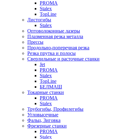
PROMA
Stalex
TopLine
Листогибы
Stalex
Оптоволоконные лазеры
Плазменная резка металла
Прессы
Продольно-поперечная резка
Резка прутка и полосы
Сверлильные и расточные станки
Jet
PROMA
Stalex
TopLine
БЕЛМАШ
Токарные станки
PROMA
Stalex
Трубогибы, Профилегибы
Угловысечные
Фальц, Зиговка
Фрезерные станки
PROMA
Stalex