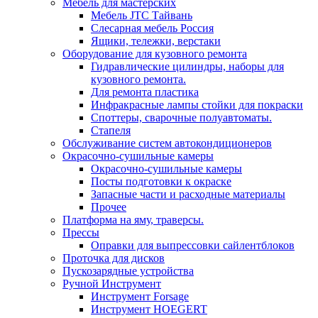
Мебель для мастерских
Мебель JTC Тайвань
Слесарная мебель Россия
Ящики, тележки, верстаки
Оборудование для кузовного ремонта
Гидравлические цилиндры, наборы для
кузовного ремонта.
Для ремонта пластика
Инфракрасные лампы стойки для покраски
Споттеры, сварочные полуавтоматы.
Стапеля
Обслуживание систем автокондиционеров
Окрасочно-сушильные камеры
Окрасочно-сушильные камеры
Посты подготовки к окраске
Запасные части и расходные материалы
Прочее
Платформа на яму, траверсы.
Прессы
Оправки для выпрессовки сайлентблоков
Проточка для дисков
Пускозарядные устройства
Ручной Инструмент
Инструмент Forsage
Инструмент HOEGERT