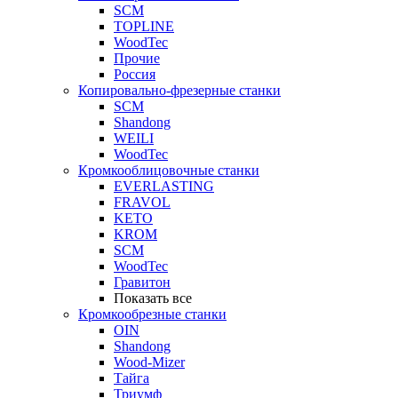
SCM
TOPLINE
WoodTec
Прочие
Россия
Копировально-фрезерные станки
SCM
Shandong
WEILI
WoodTec
Кромкооблицовочные станки
EVERLASTING
FRAVOL
KETO
KROM
SCM
WoodTec
Гравитон
Показать все
Кромкообрезные станки
OIN
Shandong
Wood-Mizer
Тайга
Триумф