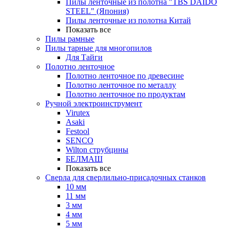
Пилы ленточные из полотна "TBS DAIDO
STEEL" (Япония)
Пилы ленточные из полотна Китай
Показать все
Пилы рамные
Пилы тарные для многопилов
Для Тайги
Полотно ленточное
Полотно ленточное по древесине
Полотно ленточное по металлу
Полотно ленточное по продуктам
Ручной электроинструмент
Virutex
Asaki
Festool
SENCO
Wilton струбцины
БЕЛМАШ
Показать все
Сверла для сверлильно-присадочных станков
10 мм
11 мм
3 мм
4 мм
5 мм