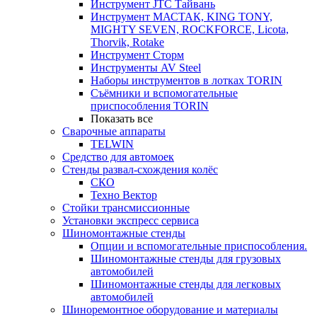
Инструмент JTC Тайвань
Инструмент МАСТАК, KING TONY,
MIGHTY SEVEN, ROCKFORCE, Licota,
Thorvik, Rotake
Инструмент Сторм
Инструменты AV Steel
Наборы инструментов в лотках TORIN
Съёмники и вспомогательные
приспособления TORIN
Показать все
Сварочные аппараты
TELWIN
Средство для автомоек
Стенды развал-схождения колёс
СКО
Техно Вектор
Стойки трансмиссионные
Установки экспресс сервиса
Шиномонтажные стенды
Опции и вспомогательные приспособления.
Шиномонтажные стенды для грузовых
автомобилей
Шиномонтажные стенды для легковых
автомобилей
Шиноремонтное оборудование и материалы