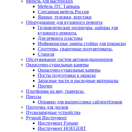
Мебель для мастерских
Мебель JTC Тайвань
Слесарная мебель Россия
Ящики, тележки, верстаки
Оборудование для кузовного ремонта
Гидравлические цилиндры, наборы для
кузовного ремонта.
Для ремонта пластика
Инфракрасные лампы стойки для покраски
Споттеры, сварочные полуавтоматы.
Стапеля
Обслуживание систем автокондиционеров
Окрасочно-сушильные камеры
Окрасочно-сушильные камеры
Посты подготовки к окраске
Запасные части и расходные материалы
Прочее
Платформа на яму, траверсы.
Прессы
Оправки для выпрессовки сайлентблоков
Проточка для дисков
Пускозарядные устройства
Ручной Инструмент
Инструмент Forsage
Инструмент HOEGERT