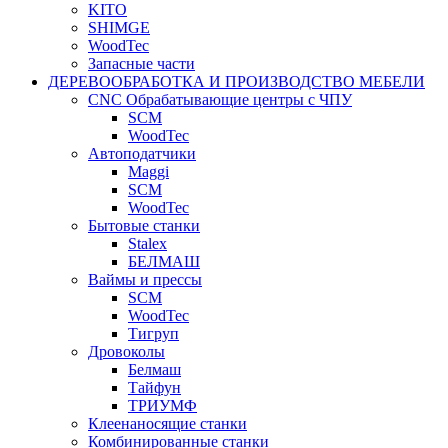
KITO
SHIMGE
WoodTec
Запасные части
ДЕРЕВООБРАБОТКА И ПРОИЗВОДСТВО МЕБЕЛИ
CNC Обрабатывающие центры с ЧПУ
SCM
WoodTec
Автоподатчики
Maggi
SCM
WoodTec
Бытовые станки
Stalex
БЕЛМАШ
Ваймы и прессы
SCM
WoodTec
Тигруп
Дровоколы
Белмаш
Тайфун
ТРИУМФ
Клеенаносящие станки
Комбинированные станки