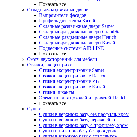
Показать все
Складные-раздвижные двери
Выпрямители фасадов
Профиль для стекла Китай
Складные раздвижные двери Samet
Складные-раздвижные двери GrandStar
Складные-раздвижные двери Hettich
Складные-раздвижные двери Китай
Подвесные системы AIR LINE
Показать все
Скотч двухсторонний для мебели
Стяжки, эксцентрики
Cтяжки эксцентриковые Samet
Стяжки эксцентриковые Rastex
Стяжки эксцентриковые VB
Стяжки эксцентриковые Китай
Стяжки, шканты
Элементы для цоколей и кроватей Hettich
Показать все
Сушки
Сушки в верхнюю базу, без профиля, хром
Сушки в верхнюю базу, нержавейка
Сушки в верхнюю базу, с профилем, хром
Сушки в нижнюю базу без доводчика
Сушки в нижнюю базу с доводчиком