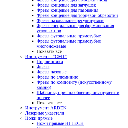
Фрезы концевые для заглушек
Фрезы концевые для пазования
Фрезы концевые для торцевой обработки
Фрезы пазовальные регулируемые
Фрезы специальные для формирования
угловых пов
Фрезы фуговальные прямозубые
Фрезы фуговальные прямозубые
многоножевые
Показать все
Инструмент - "СМТ"
Подшипники
Фрезы
Фрезы пазовые
Фрезы по алюминию
Фрезы по композиту (искусственному
камню)
Шаблоны, приспособления, инструмент и
прочее
Показать все
Инструмент ARDEN
Лазерные указатели
Ножи прямые
Ножи прямые HI-TECH