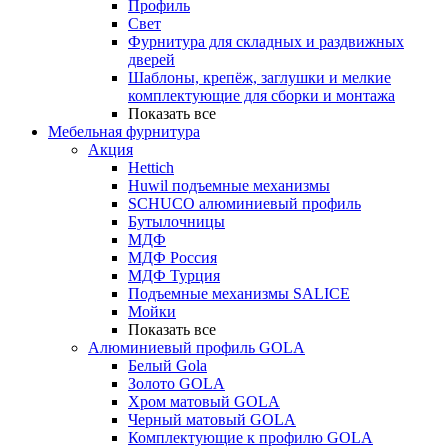
Профиль
Свет
Фурнитура для складных и раздвижных
дверей
Шаблоны, крепёж, заглушки и мелкие
комплектующие для сборки и монтажа
Показать все
Мебельная фурнитура
Акция
Hettich
Huwil подъемные механизмы
SCHUCO алюминиевый профиль
Бутылочницы
МДФ
МДФ Россия
МДФ Турция
Подъемные механизмы SALICE
Мойки
Показать все
Алюминиевый профиль GOLA
Белый Gola
Золото GOLA
Хром матовый GOLA
Черный матовый GOLA
Комплектующие к профилю GOLA