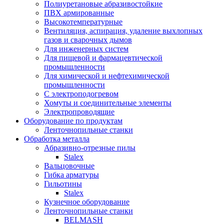
Полиуретановые абразивостойкие
ПВХ армированные
Высокотемпературные
Вентиляция, аспирация, удаление выхлопных
газов и сварочных дымов
Для инженерных систем
Для пищевой и фармацевтической
промышленности
Для химической и нефтехимической
промышленности
С электроподогревом
Хомуты и соединительные элементы
Электропроводящие
Оборудование по продуктам
Ленточнопильные станки
Обработка металла
Абразивно-отрезные пилы
Stalex
Вальцовочные
Гибка арматуры
Гильотины
Stalex
Кузнечное оборудование
Ленточнопильные станки
BELMASH