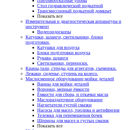
Противооткатные упоры
Стол гидравлический подкатной
Трансмиссионый подкатной домкрат
Показать все
Измерительная и диагностическая аппаратура и
инструмент
Видеоэндоскопы
Катушки, шланги, светильники, блоки
подготовки.
Катушки для воздуха
Блоки подготовки воздуха
Рукава, шланги
Светильники, переноски.
Краны,тали, стенды для агрегатов, съемники.
Лежаки, сиденье, ступень на колесо.
Маслосменное оборудование,мойки деталей
Ванны для мойки деталей
Воронки, мерные ёмкости
Ёмкости для сбора, и откачки масла
Маслораздаточное оборудование
Нагнетатели густой смазки
Насосы для масел, топлива и антифризов
Тележки для перемещения бочек
Шприцы для масел и густых смазок
Показать все