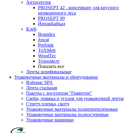
Антисептик
PROSEPT 42 - консервант для круглого
неокоренного леса
PROSEPT 99
ИрпакБайкал
Клей
Boundex
Jowat
Perfotak
TriXMelt
WoodTec
Техномелт
Показать все
Ленты шлифовальные
Упаковочные материалы и оборудование
Robopac SPA
Лента стальная
Пакеты с логотипом "Гравитон"
Скоба, пряжка и уголок для упаковочной ленты
Стретч пленка, скотч
Упаковочные материалы полипропиленовые
Упаковочные материалы полиэстеровые
Упаковочные машинки