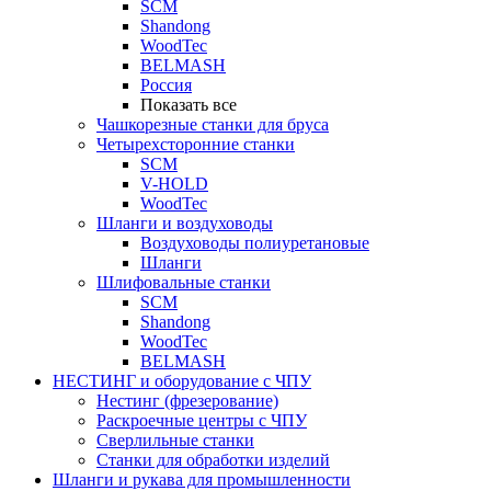
SCM
Shandong
WoodTec
BELMASH
Россия
Показать все
Чашкорезные станки для бруса
Четырехсторонние станки
SCM
V-HOLD
WoodTec
Шланги и воздуховоды
Воздуховоды полиуретановые
Шланги
Шлифовальные станки
SCM
Shandong
WoodTec
BELMASH
НЕСТИНГ и оборудование с ЧПУ
Нестинг (фрезерование)
Раскроечные центры с ЧПУ
Сверлильные станки
Станки для обработки изделий
Шланги и рукава для промышленности