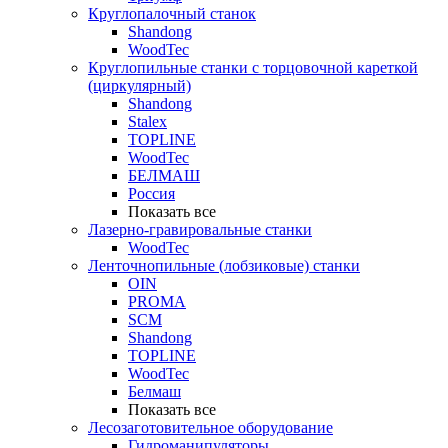
Круглопалочный станок
Shandong
WoodTec
Круглопильные станки с торцовочной кареткой
(циркулярный)
Shandong
Stalex
TOPLINE
WoodTec
БЕЛМАШ
Россия
Показать все
Лазерно-гравировальные станки
WoodTec
Ленточнопильные (лобзиковые) станки
OIN
PROMA
SCM
Shandong
TOPLINE
WoodTec
Белмаш
Показать все
Лесозаготовительное оборудование
Гидроманипуляторы