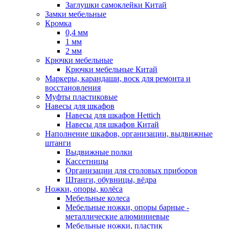
Заглушки самоклейки Китай
Замки мебельные
Кромка
0,4 мм
1 мм
2 мм
Крючки мебельные
Крючки мебельные Китай
Маркеры, карандаши, воск для ремонта и
восстановления
Муфты пластиковые
Навесы для шкафов
Навесы для шкафов Hettich
Навесы для шкафов Китай
Наполнение шкафов, организации, выдвижные
штанги
Выдвижные полки
Кассетницы
Организации для столовых приборов
Штанги, обувницы, вёдра
Ножки, опоры, колёса
Мебельные колеса
Мебельные ножки, опоры барные -
металлические алюминиевые
Мебельные ножки, пластик