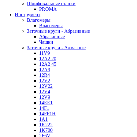
Шлифовальные станки
PROMA
Инструмент
Влагомеры
Влагомеры
Заточные круги - Абразивные
Абразивные
Чашки
Заточные круги - Алмазные
11V9
12A2 20
12A2 45
12A9
12R4
12V2
12V22
12V4
12V9
14EE1
14F1
14FF1H
1A1
1K222
1K700
2F6V