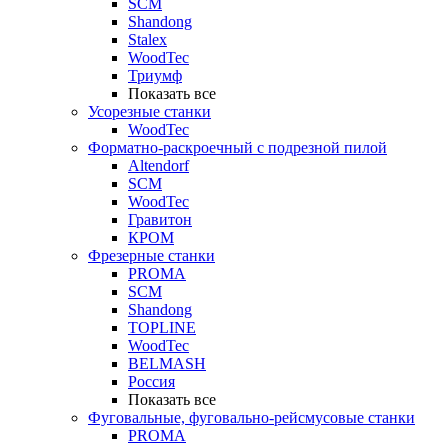
SCM
Shandong
Stalex
WoodTec
Триумф
Показать все
Усорезные станки
WoodTec
Форматно-раскроечный с подрезной пилой
Altendorf
SCM
WoodTec
Гравитон
КРОМ
Фрезерные станки
PROMA
SCM
Shandong
TOPLINE
WoodTec
BELMASH
Россия
Показать все
Фуговальные, фуговально-рейсмусовые станки
PROMA