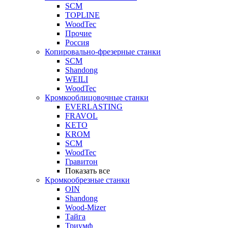
SCM
TOPLINE
WoodTec
Прочие
Россия
Копировально-фрезерные станки
SCM
Shandong
WEILI
WoodTec
Кромкооблицовочные станки
EVERLASTING
FRAVOL
KETO
KROM
SCM
WoodTec
Гравитон
Показать все
Кромкообрезные станки
OIN
Shandong
Wood-Mizer
Тайга
Триумф