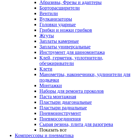
Абразивы, Фрезы и адаптеры
Борторасширители
Вентили
Вулканизаторы
Головки ударные
Грибки и ножки грибков
Жгуты
Заплаты камерные
Заплаты универсальные
Инструмент для шиномонтажа
Клей, герметик, уплотнители,
обезжириватели
Клети
Манометры, наконечники, удлинители для
подкачки
Монтажки
Наборы для ремонта проколов
Паста монтажная
Пластыри диагональные
Пластыри радиальные
Пневмоинструмент
Пневмосоединения
Сырая резина, плита для разогрева
Показать все
Компрессоры и пневматика