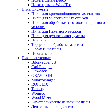
Ножи прямые Leuco
Ножи прямые WoodTec
Пилы дисковые
Пилы для кромкооблицовочных станков
Пилы для многопильных станков
Пилы для обработки заготовок из цветного
металла
Пилы для Пакетного раскроя
Пилы для ручного инструмента
По стали
Торцовка и обработка массива
Форматные пилы
Показать все
Пилы ленточные
Bilork super cut
Carl Rontgen
Flex-back
GRAVITON
Munkforssagar
ROFELIX
Timbery
Womaco
Wood-Mizer
Биметаллические ленточные пилы
Ленточные пилы для мяса