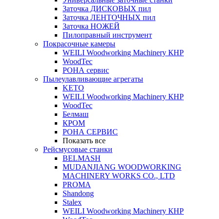
Заточка ДИСКОВЫХ пил
Заточка ЛЕНТОЧНЫХ пил
Заточка НОЖЕЙ
Пилоправный инструмент
Покрасочные камеры
WEILI Woodworking Machinery КНР
WoodTec
РОНА сервис
Пылеулавливающие агрегаты
KETO
WEILI Woodworking Machinery КНР
WoodTec
Белмаш
КРОМ
РОНА СЕРВИС
Показать все
Рейсмусовые станки
BELMASH
MUDANJIANG WOODWORKING
MACHINERY WORKS CO., LTD
PROMA
Shandong
Stalex
WEILI Woodworking Machinery КНР