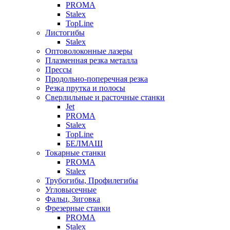
PROMA
Stalex
TopLine
Листогибы
Stalex
Оптоволоконные лазеры
Плазменная резка металла
Прессы
Продольно-поперечная резка
Резка прутка и полосы
Сверлильные и расточные станки
Jet
PROMA
Stalex
TopLine
БЕЛМАШ
Токарные станки
PROMA
Stalex
Трубогибы, Профилегибы
Угловысечные
Фальц, Зиговка
Фрезерные станки
PROMA
Stalex