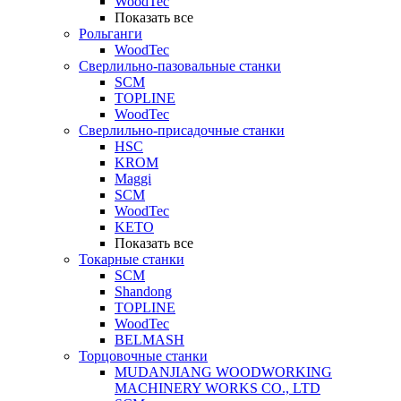
WoodTec
Показать все
Рольганги
WoodTec
Сверлильно-пазовальные станки
SCM
TOPLINE
WoodTec
Сверлильно-присадочные станки
HSC
KROM
Maggi
SCM
WoodTec
KETO
Показать все
Токарные станки
SCM
Shandong
TOPLINE
WoodTec
BELMASH
Торцовочные станки
MUDANJIANG WOODWORKING
MACHINERY WORKS CO., LTD