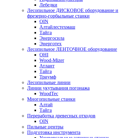
Лебедки
Лесопильное ДИСКОВОЕ оборудование и
фрезерно-горбыльные станки
OIN
Алтайлестехмаш
Тайга
Энергосила
Энерготех
Лесопильное ЛЕНТОЧНОЕ оборудование
OHI
Wood-Mizer
Атлант
Тайга
Триумф
Лесопильные линии
Линии укутывания погонажа
WoodTec
Многопильные станки
Алтай
Тайга
Переработка древесных отходов
OIN
Пильные центры
Подготовка инструмента
Универсальные заточные станки