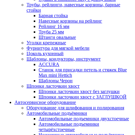
Трубы, рейлинги, навесные корзины, барные
стойки
Барная стойка
Навесные корзины на рейлинг
Рейлинг 16 мм
Труба 25 мм
Штанги овальные
Уголки крепежные
Фурнитура для мягкой мебели
Цоколь кухонный
Шаблоны, кондукторы, инструмент
ACCURA
Станок для присадки петель и стяжек Blue
Max mini Hettich
Шаблоны Черон
Шпонки ласточкин хвост
Шпонки ласточкин хвост без заглушки
Шпонки ласточкин хвост с ЗАГЛУШКОЙ
Автосервисное оборудование
Оборудование для шлифования и полирования
Автомобильные подъёмники
Автомобильные подъемники двухстоечные
Автомобильные подъемники
четырёхстоечные
Ножничные автомобильные подъёмники