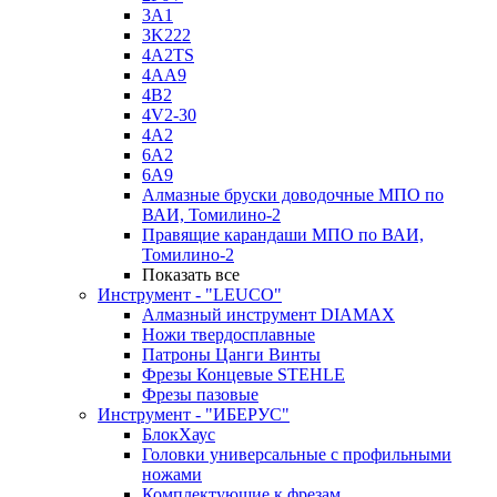
3A1
3K222
4A2TS
4AA9
4B2
4V2-30
4А2
6A2
6A9
Алмазные бруски доводочные МПО по
ВАИ, Томилино-2
Правящие карандаши МПО по ВАИ,
Томилино-2
Показать все
Инструмент - "LEUCO"
Алмазный инструмент DIAMAX
Ножи твердосплавные
Патроны Цанги Винты
Фрезы Концевые STEHLE
Фрезы пазовые
Инструмент - "ИБЕРУС"
БлокХаус
Головки универсальные с профильными
ножами
Комплектующие к фрезам