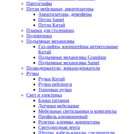
Пантографы
Петли мебельные, амортизаторы
Амортизаторы, демпферы
Петли Samet
Петли Китай
Планки для столешниц
Подпятники
Подъемные механизмы
Газ-лифты, кронштейны антресольные
Китай
Подъемные механизмы Grandstar
Подъемные механизмы Samet
Полкодержатели, зеркалодержатели
Ручки
Ручки Китай
Ручки-рейлинги
Торцевые ручки
Свет и электрика
Блоки питания
Датчики мебельные
Мебельные светильники и комплекты
Профиль алюминиевый
Розетки, клеммы, коннекторы
Светодиодная лента
Шнуры, кабель-каналы, соединители