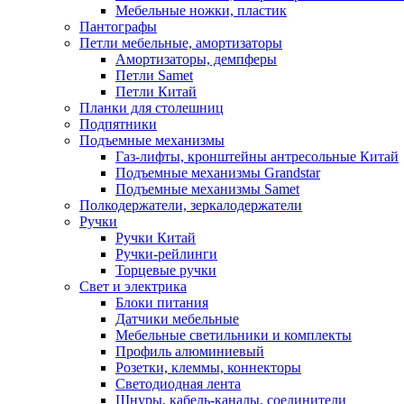
Мебельные ножки, пластик
Пантографы
Петли мебельные, амортизаторы
Амортизаторы, демпферы
Петли Samet
Петли Китай
Планки для столешниц
Подпятники
Подъемные механизмы
Газ-лифты, кронштейны антресольные Китай
Подъемные механизмы Grandstar
Подъемные механизмы Samet
Полкодержатели, зеркалодержатели
Ручки
Ручки Китай
Ручки-рейлинги
Торцевые ручки
Свет и электрика
Блоки питания
Датчики мебельные
Мебельные светильники и комплекты
Профиль алюминиевый
Розетки, клеммы, коннекторы
Светодиодная лента
Шнуры, кабель-каналы, соединители