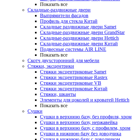
Показать все
Складные-раздвижные двери
Выпрямители фасадов
Профиль для стекла Китай
Складные раздвижные двери Samet
Складные-раздвижные двери GrandStar
Складные-раздвижные двери Hettich
Складные-раздвижные двери Китай
Подвесные системы AIR LINE
Показать все
Скотч двухсторонний для мебели
Стяжки, эксцентрики
Cтяжки эксцентриковые Samet
Стяжки эксцентриковые Rastex
Стяжки эксцентриковые VB
Стяжки эксцентриковые Китай
Стяжки, шканты
Элементы для цоколей и кроватей Hettich
Показать все
Сушки
Сушки в верхнюю базу, без профиля, хром
Сушки в верхнюю базу, нержавейка
Сушки в верхнюю базу, с профилем, хром
Сушки в нижнюю базу без доводчика
Сушки в нижнюю базу с доводчиком