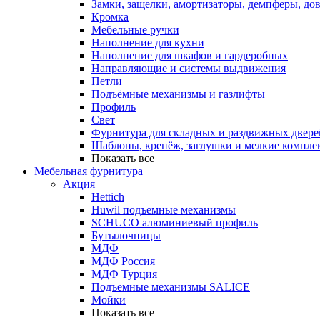
Замки, защелки, амортизаторы, демпферы, до
Кромка
Мебельные ручки
Наполнение для кухни
Наполнение для шкафов и гардеробных
Направляющие и системы выдвижения
Петли
Подъёмные механизмы и газлифты
Профиль
Свет
Фурнитура для складных и раздвижных двере
Шаблоны, крепёж, заглушки и мелкие компле
Показать все
Мебельная фурнитура
Акция
Hettich
Huwil подъемные механизмы
SCHUCO алюминиевый профиль
Бутылочницы
МДФ
МДФ Россия
МДФ Турция
Подъемные механизмы SALICE
Мойки
Показать все