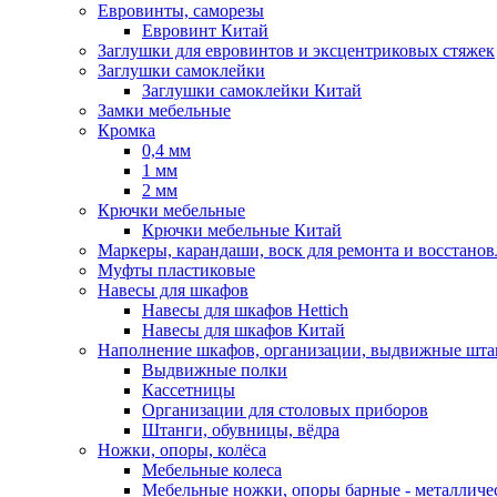
Евровинты, саморезы
Евровинт Китай
Заглушки для евровинтов и эксцентриковых стяжек
Заглушки самоклейки
Заглушки самоклейки Китай
Замки мебельные
Кромка
0,4 мм
1 мм
2 мм
Крючки мебельные
Крючки мебельные Китай
Маркеры, карандаши, воск для ремонта и восстано
Муфты пластиковые
Навесы для шкафов
Навесы для шкафов Hettich
Навесы для шкафов Китай
Наполнение шкафов, организации, выдвижные шта
Выдвижные полки
Кассетницы
Организации для столовых приборов
Штанги, обувницы, вёдра
Ножки, опоры, колёса
Мебельные колеса
Мебельные ножки, опоры барные - металлич