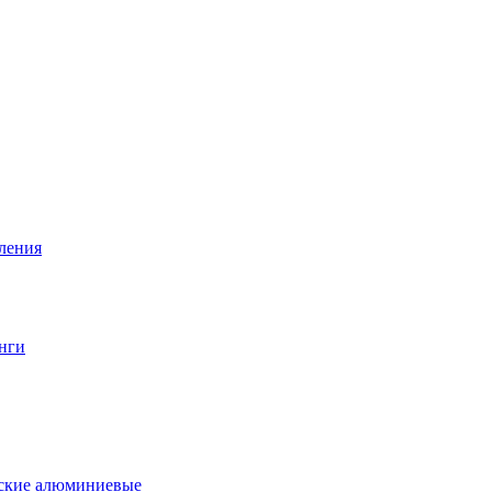
вления
нги
еские алюминиевые