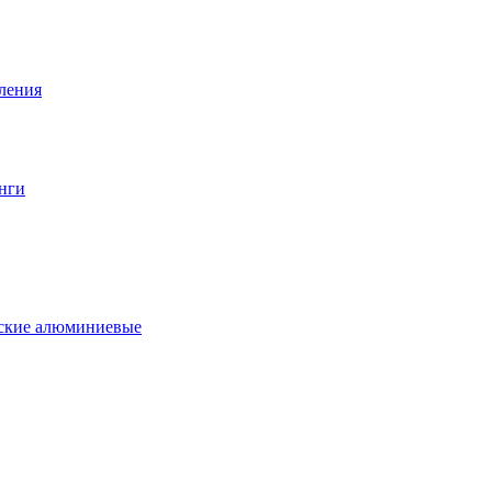
вления
нги
еские алюминиевые