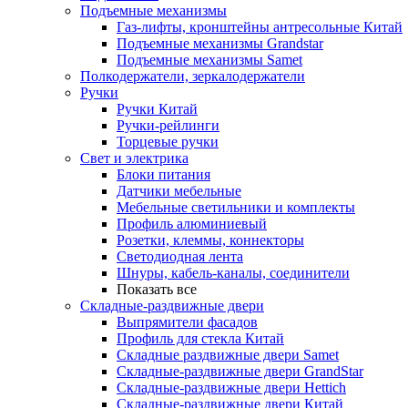
Подъемные механизмы
Газ-лифты, кронштейны антресольные Китай
Подъемные механизмы Grandstar
Подъемные механизмы Samet
Полкодержатели, зеркалодержатели
Ручки
Ручки Китай
Ручки-рейлинги
Торцевые ручки
Свет и электрика
Блоки питания
Датчики мебельные
Мебельные светильники и комплекты
Профиль алюминиевый
Розетки, клеммы, коннекторы
Светодиодная лента
Шнуры, кабель-каналы, соединители
Показать все
Складные-раздвижные двери
Выпрямители фасадов
Профиль для стекла Китай
Складные раздвижные двери Samet
Складные-раздвижные двери GrandStar
Складные-раздвижные двери Hettich
Складные-раздвижные двери Китай