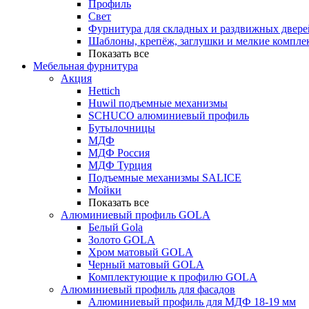
Профиль
Свет
Фурнитура для складных и раздвижных двере
Шаблоны, крепёж, заглушки и мелкие компле
Показать все
Мебельная фурнитура
Акция
Hettich
Huwil подъемные механизмы
SCHUCO алюминиевый профиль
Бутылочницы
МДФ
МДФ Россия
МДФ Турция
Подъемные механизмы SALICE
Мойки
Показать все
Алюминиевый профиль GOLA
Белый Gola
Золото GOLA
Хром матовый GOLA
Черный матовый GOLA
Комплектующие к профилю GOLA
Алюминиевый профиль для фасадов
Алюминиевый профиль для МДФ 18-19 мм