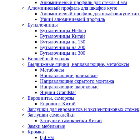
Алюминиевый профиль для стекла 4 мм
Алюминиевый профиль для шкафов купе
Алюминиевый профиль для шкафов-купе ти
Узкий алюминиевый профиль
Бутылочницы
Бутылочницы Hettich
Бутылочницы Китай
Бутылочницы на 150
Бутылочницы на 200
Бутылочницы на 300
Волшебный уголок
Выдвижные ящики, направляющие, метабоксы
Метабоксы
Направляющие роликовые
Направляющие скрытого монтажа
Направляющие шариковые
Ящики Grandstar
Евровинты, саморезы
Евровинт Китай
Заглушки для евровинтов и эксцентриковых стяжек
Заглушки самоклейки
Заглушки самоклейки Китай
Замки мебельные
Кромка
0,4 мм