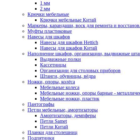
1 мм
2 мм
Крючки мебельные
Крючки мебельные Китай
Маркеры, карандаши, воск для ремонта и восстано
Муфты пластиковые
Навесы для шкафов
Навесы для шкафов Hettich
Навесы для шкафов Китай
Наполнение шкафов, организации, выдвижные шта
Выдвижные полки
Кассетницы
Организации для столовых приборов
Штанги, обувницы, вёдра
Ножки, опоры, колёса
Мебельные колеса
Мебельные ножки, опоры барные - металлич
Мебельные ножки, пластик
Пантографы
Петли мебельные, амортизаторы
Амортизаторы, демпферы
Петли Samet
Петли Китай
Планки для столешниц
Подпятники