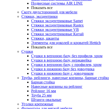
Подвесные системы AIR LINE
Показать все
Скотч двухсторонний для мебели
Стяжки, эксцентрики
Cтяжки эксцентриковые Samet
Стяжки эксцентриковые Rastex
Стяжки эксцентриковые VB
Стяжки эксцентриковые Китай
Стяжки, шканты
Элементы для цоколей и кроватей Hettich
Показать все
Сушки
Сушки в верхнюю базу, без профиля, хром
Сушки в верхнюю базу, нержавейка
Сушки в верхнюю базу, с профилем, хром
Сушки в нижнюю базу без доводчика
Сушки в нижнюю базу с доводчиком
Трубы, рейлинги, навесные корзины, барные стойк
Барная стойка
Навесные корзины на рейлинг
Рейлинг 16 мм
Труба 25 мм
Штанги овальные
Уголки крепежные
Фурнитура для мягкой мебели