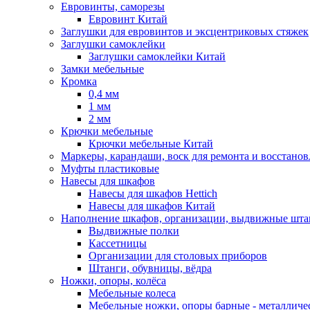
Евровинты, саморезы
Евровинт Китай
Заглушки для евровинтов и эксцентриковых стяжек
Заглушки самоклейки
Заглушки самоклейки Китай
Замки мебельные
Кромка
0,4 мм
1 мм
2 мм
Крючки мебельные
Крючки мебельные Китай
Маркеры, карандаши, воск для ремонта и восстано
Муфты пластиковые
Навесы для шкафов
Навесы для шкафов Hettich
Навесы для шкафов Китай
Наполнение шкафов, организации, выдвижные шта
Выдвижные полки
Кассетницы
Организации для столовых приборов
Штанги, обувницы, вёдра
Ножки, опоры, колёса
Мебельные колеса
Мебельные ножки, опоры барные - металлич