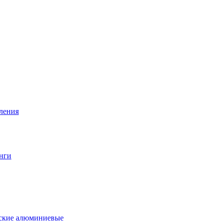
вления
нги
еские алюминиевые