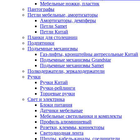
Мебельные ножки, пластик
Пантографы
Петли мебельные, амортизаторы
Амортизаторы, демпферы
Петли Samet
Петли Китай
Планки для столешниц
Подпятники
Подъемные механизмы
Газ-лифты, кронштейны антресольные Китай
Подъемные механизмы Grandstar
Подъемные механизмы Samet
Полкодержатели, зеркалодержатели
Ручки
Ручки Китай
Ручки-рейлинги
Торцевые ручки
Свет и электрика
Блоки питания
Датчики мебельные
Мебельные светильники и комплекты
Профиль алюминиевый
Розетки, клеммы, коннекторы
Светодиодная лента
Шнуры, кабель-каналы, соединители