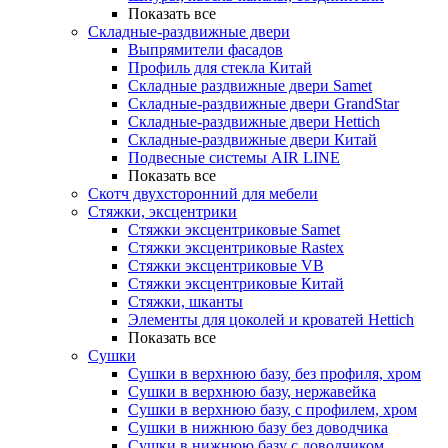
Показать все
Складные-раздвижные двери
Выпрямители фасадов
Профиль для стекла Китай
Складные раздвижные двери Samet
Складные-раздвижные двери GrandStar
Складные-раздвижные двери Hettich
Складные-раздвижные двери Китай
Подвесные системы AIR LINE
Показать все
Скотч двухсторонний для мебели
Стяжки, эксцентрики
Cтяжки эксцентриковые Samet
Стяжки эксцентриковые Rastex
Стяжки эксцентриковые VB
Стяжки эксцентриковые Китай
Стяжки, шканты
Элементы для цоколей и кроватей Hettich
Показать все
Сушки
Сушки в верхнюю базу, без профиля, хром
Сушки в верхнюю базу, нержавейка
Сушки в верхнюю базу, с профилем, хром
Сушки в нижнюю базу без доводчика
Сушки в нижнюю базу с доводчиком