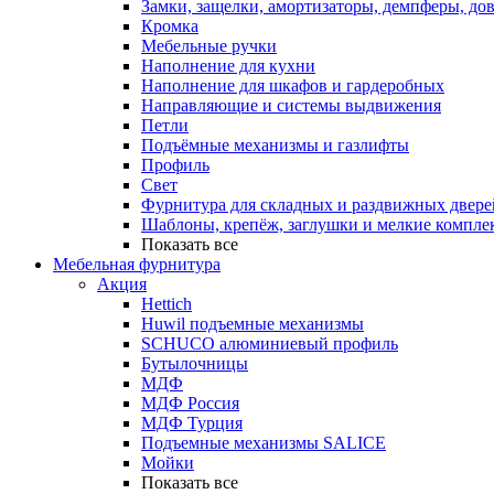
Замки, защелки, амортизаторы, демпферы, до
Кромка
Мебельные ручки
Наполнение для кухни
Наполнение для шкафов и гардеробных
Направляющие и системы выдвижения
Петли
Подъёмные механизмы и газлифты
Профиль
Свет
Фурнитура для складных и раздвижных двере
Шаблоны, крепёж, заглушки и мелкие компле
Показать все
Мебельная фурнитура
Акция
Hettich
Huwil подъемные механизмы
SCHUCO алюминиевый профиль
Бутылочницы
МДФ
МДФ Россия
МДФ Турция
Подъемные механизмы SALICE
Мойки
Показать все