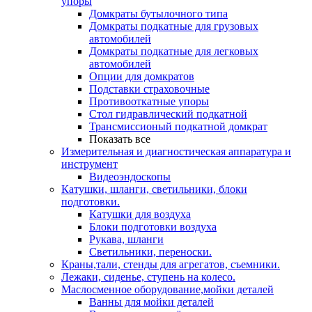
упоры
Домкраты бутылочного типа
Домкраты подкатные для грузовых
автомобилей
Домкраты подкатные для легковых
автомобилей
Опции для домкратов
Подставки страховочные
Противооткатные упоры
Стол гидравлический подкатной
Трансмиссионый подкатной домкрат
Показать все
Измерительная и диагностическая аппаратура и
инструмент
Видеоэндоскопы
Катушки, шланги, светильники, блоки
подготовки.
Катушки для воздуха
Блоки подготовки воздуха
Рукава, шланги
Светильники, переноски.
Краны,тали, стенды для агрегатов, съемники.
Лежаки, сиденье, ступень на колесо.
Маслосменное оборудование,мойки деталей
Ванны для мойки деталей