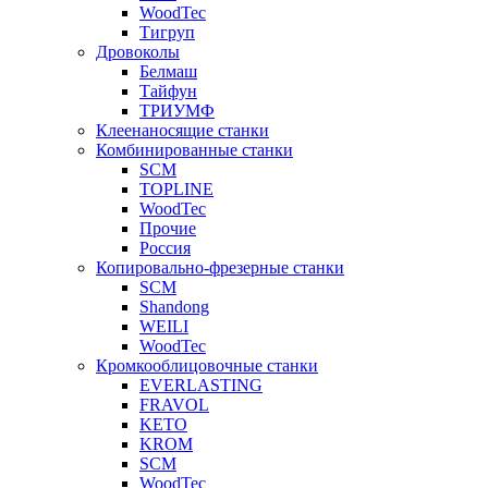
WoodTec
Тигруп
Дровоколы
Белмаш
Тайфун
ТРИУМФ
Клеенаносящие станки
Комбинированные станки
SCM
TOPLINE
WoodTec
Прочие
Россия
Копировально-фрезерные станки
SCM
Shandong
WEILI
WoodTec
Кромкооблицовочные станки
EVERLASTING
FRAVOL
KETO
KROM
SCM
WoodTec