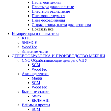
Паста монтажная
Пластыри диагональные
Пластыри радиальные
Пневмоинструмент
Пневмосоединения
Сырая резина, плита для разогрева
Показать все
Компрессоры и пневматика
KITO
SHIMGE
WoodTec
Запасные части
ДЕРЕВООБРАБОТКА И ПРОИЗВОДСТВО МЕБЕЛИ
CNC Обрабатывающие центры с ЧПУ
SCM
WoodTec
Автоподатчики
Maggi
SCM
WoodTec
Бытовые станки
Stalex
БЕЛМАШ
Ваймы и прессы
SCM