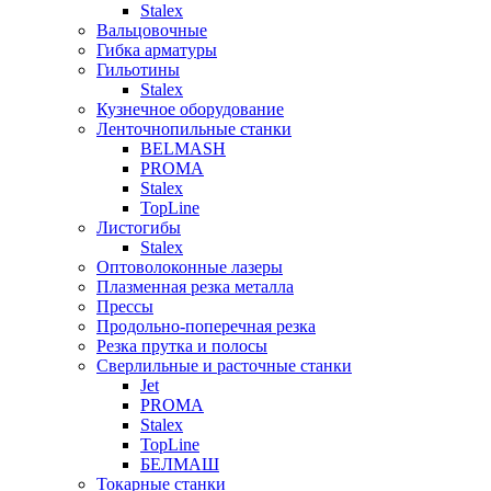
Stalex
Вальцовочные
Гибка арматуры
Гильотины
Stalex
Кузнечное оборудование
Ленточнопильные станки
BELMASH
PROMA
Stalex
TopLine
Листогибы
Stalex
Оптоволоконные лазеры
Плазменная резка металла
Прессы
Продольно-поперечная резка
Резка прутка и полосы
Сверлильные и расточные станки
Jet
PROMA
Stalex
TopLine
БЕЛМАШ
Токарные станки