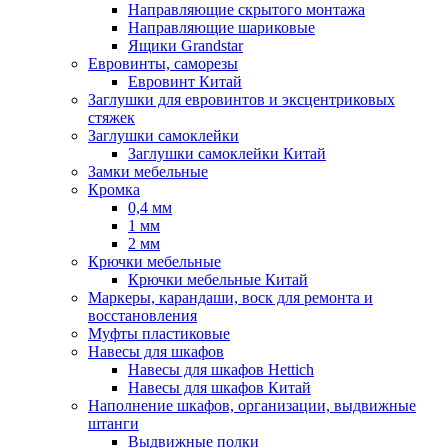
Направляющие скрытого монтажа
Направляющие шариковые
Ящики Grandstar
Евровинты, саморезы
Евровинт Китай
Заглушки для евровинтов и эксцентриковых
стяжек
Заглушки самоклейки
Заглушки самоклейки Китай
Замки мебельные
Кромка
0,4 мм
1 мм
2 мм
Крючки мебельные
Крючки мебельные Китай
Маркеры, карандаши, воск для ремонта и
восстановления
Муфты пластиковые
Навесы для шкафов
Навесы для шкафов Hettich
Навесы для шкафов Китай
Наполнение шкафов, организации, выдвижные
штанги
Выдвижные полки