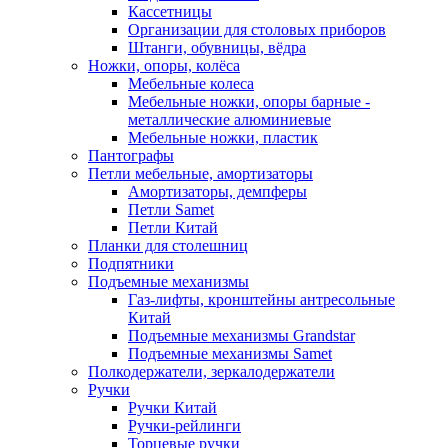
Кассетницы
Организации для столовых приборов
Штанги, обувницы, вёдра
Ножки, опоры, колёса
Мебельные колеса
Мебельные ножки, опоры барные -
металлические алюминиевые
Мебельные ножки, пластик
Пантографы
Петли мебельные, амортизаторы
Амортизаторы, демпферы
Петли Samet
Петли Китай
Планки для столешниц
Подпятники
Подъемные механизмы
Газ-лифты, кронштейны антресольные
Китай
Подъемные механизмы Grandstar
Подъемные механизмы Samet
Полкодержатели, зеркалодержатели
Ручки
Ручки Китай
Ручки-рейлинги
Торцевые ручки