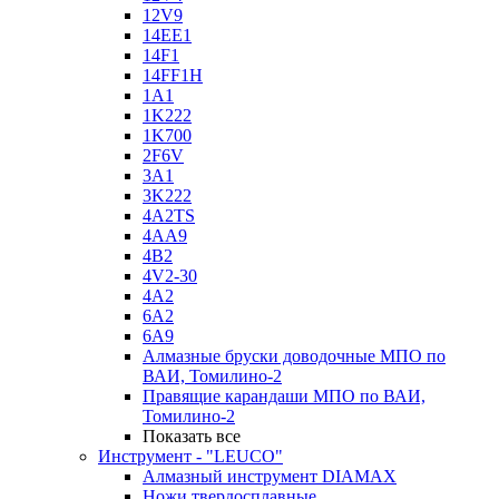
12V9
14EE1
14F1
14FF1H
1A1
1K222
1K700
2F6V
3A1
3K222
4A2TS
4AA9
4B2
4V2-30
4А2
6A2
6A9
Алмазные бруски доводочные МПО по
ВАИ, Томилино-2
Правящие карандаши МПО по ВАИ,
Томилино-2
Показать все
Инструмент - "LEUCO"
Алмазный инструмент DIAMAX
Ножи твердосплавные