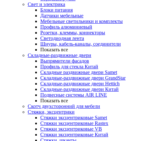
Свет и электрика
Блоки питания
Датчики мебельные
Мебельные светильники и комплекты
Профиль алюминиевый
Розетки, клеммы, коннекторы
Светодиодная лента
Шнуры, кабель-каналы, соединители
Показать все
Складные-раздвижные двери
Выпрямители фасадов
Профиль для стекла Китай
Складные раздвижные двери Samet
Складные-раздвижные двери GrandStar
Складные-раздвижные двери Hettich
Складные-раздвижные двери Китай
Подвесные системы AIR LINE
Показать все
Скотч двухсторонний для мебели
Стяжки, эксцентрики
Cтяжки эксцентриковые Samet
Стяжки эксцентриковые Rastex
Стяжки эксцентриковые VB
Стяжки эксцентриковые Китай
Стяжки, шканты