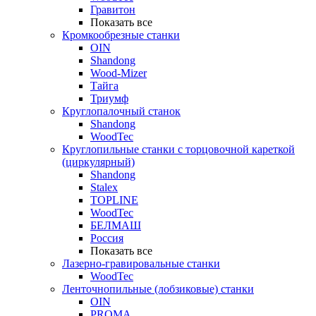
Гравитон
Показать все
Кромкообрезные станки
OIN
Shandong
Wood-Mizer
Тайга
Триумф
Круглопалочный станок
Shandong
WoodTec
Круглопильные станки с торцовочной кареткой
(циркулярный)
Shandong
Stalex
TOPLINE
WoodTec
БЕЛМАШ
Россия
Показать все
Лазерно-гравировальные станки
WoodTec
Ленточнопильные (лобзиковые) станки
OIN
PROMA