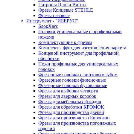
Патроны Цанги Винты
Фрезы Концевые STEHLE
Фрезы пазовые
Инструмент - "ИБЕРУС"
БлокХаус
Головки универсальные с профильными
ножами
Комплектующие к фрезам
Комплекты фрез для изготовления паркета
Концевой инструмент для профильной
обработки
Ножи профильные для универсальных
головок
Фрезерные головки с винтовым зубом
Фрезерные головки филеночные
Фрезерные головки фуговальные
Фрезы для выборки четверти
Фрезы для дверных коробок
Фрезы для мебельных фасадов
Фрезы для обработки КРОМОК
Фрезы для производства дверей
Фрезы для производства Евроокон
Фрезы для производства погонажных
изделий
Фрезы для профилирования обкладки