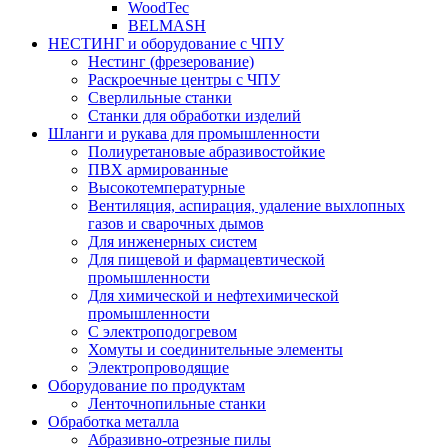
WoodTec
BELMASH
НЕСТИНГ и оборудование с ЧПУ
Нестинг (фрезерование)
Раскроечные центры с ЧПУ
Сверлильные станки
Станки для обработки изделий
Шланги и рукава для промышленности
Полиуретановые абразивостойкие
ПВХ армированные
Высокотемпературные
Вентиляция, аспирация, удаление выхлопных
газов и сварочных дымов
Для инженерных систем
Для пищевой и фармацевтической
промышленности
Для химической и нефтехимической
промышленности
С электроподогревом
Хомуты и соединительные элементы
Электропроводящие
Оборудование по продуктам
Ленточнопильные станки
Обработка металла
Абразивно-отрезные пилы