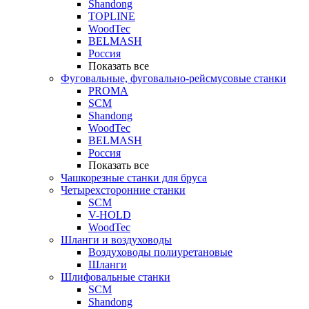
Shandong
TOPLINE
WoodTec
BELMASH
Россия
Показать все
Фуговальные, фуговально-рейсмусовые станки
PROMA
SCM
Shandong
WoodTec
BELMASH
Россия
Показать все
Чашкорезные станки для бруса
Четырехсторонние станки
SCM
V-HOLD
WoodTec
Шланги и воздуховоды
Воздуховоды полиуретановые
Шланги
Шлифовальные станки
SCM
Shandong