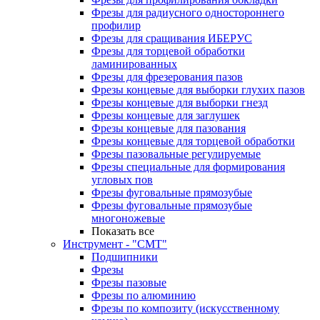
Фрезы для радиусного одностороннего
профилир
Фрезы для сращивания ИБЕРУС
Фрезы для торцевой обработки
ламинированных
Фрезы для фрезерования пазов
Фрезы концевые для выборки глухих пазов
Фрезы концевые для выборки гнезд
Фрезы концевые для заглушек
Фрезы концевые для пазования
Фрезы концевые для торцевой обработки
Фрезы пазовальные регулируемые
Фрезы специальные для формирования
угловых пов
Фрезы фуговальные прямозубые
Фрезы фуговальные прямозубые
многоножевые
Показать все
Инструмент - "СМТ"
Подшипники
Фрезы
Фрезы пазовые
Фрезы по алюминию
Фрезы по композиту (искусственному