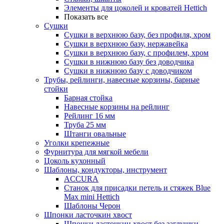
Элементы для цоколей и кроватей Hettich
Показать все
Сушки
Сушки в верхнюю базу, без профиля, хром
Сушки в верхнюю базу, нержавейка
Сушки в верхнюю базу, с профилем, хром
Сушки в нижнюю базу без доводчика
Сушки в нижнюю базу с доводчиком
Трубы, рейлинги, навесные корзины, барные
стойки
Барная стойка
Навесные корзины на рейлинг
Рейлинг 16 мм
Труба 25 мм
Штанги овальные
Уголки крепежные
Фурнитура для мягкой мебели
Цоколь кухонный
Шаблоны, кондукторы, инструмент
ACCURA
Станок для присадки петель и стяжек Blue
Max mini Hettich
Шаблоны Черон
Шпонки ласточкин хвост
Шпонки ласточкин хвост без заглушки