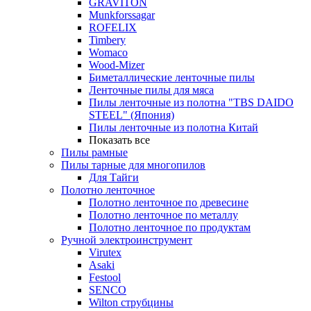
GRAVITON
Munkforssagar
ROFELIX
Timbery
Womaco
Wood-Mizer
Биметаллические ленточные пилы
Ленточные пилы для мяса
Пилы ленточные из полотна "TBS DAIDO
STEEL" (Япония)
Пилы ленточные из полотна Китай
Показать все
Пилы рамные
Пилы тарные для многопилов
Для Тайги
Полотно ленточное
Полотно ленточное по древесине
Полотно ленточное по металлу
Полотно ленточное по продуктам
Ручной электроинструмент
Virutex
Asaki
Festool
SENCO
Wilton струбцины