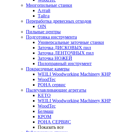
Многопильные станки
Алтай
Тайга
Переработка древесных отходов
OIN
Пильные центры
Подготовка инструмента
Универсальные заточные станки
Заточка ДИСКОВЫХ пил
Заточка ЛЕНТОЧНЫХ пил
Заточка НОЖЕЙ
Пилоправный инструмент
Покрасочные камеры
WEILI Woodworking Machinery КНР
WoodTec
РОНА сервис
Пылеулавливающие агрегаты
KETO
WEILI Woodworking Machinery КНР
WoodTec
Белмаш
КРОМ
РОНА СЕРВИС
Показать все