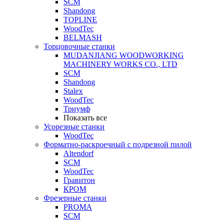
SCM
Shandong
TOPLINE
WoodTec
BELMASH
Торцовочные станки
MUDANJIANG WOODWORKING
MACHINERY WORKS CO., LTD
SCM
Shandong
Stalex
WoodTec
Триумф
Показать все
Усорезные станки
WoodTec
Форматно-раскроечный с подрезной пилой
Altendorf
SCM
WoodTec
Гравитон
КРОМ
Фрезерные станки
PROMA
SCM