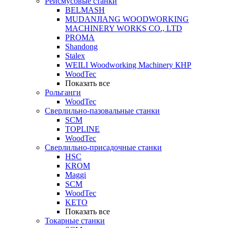
Рейсмусовые станки
BELMASH
MUDANJIANG WOODWORKING
MACHINERY WORKS CO., LTD
PROMA
Shandong
Stalex
WEILI Woodworking Machinery КНР
WoodTec
Показать все
Рольганги
WoodTec
Сверлильно-пазовальные станки
SCM
TOPLINE
WoodTec
Сверлильно-присадочные станки
HSC
KROM
Maggi
SCM
WoodTec
KETO
Показать все
Токарные станки