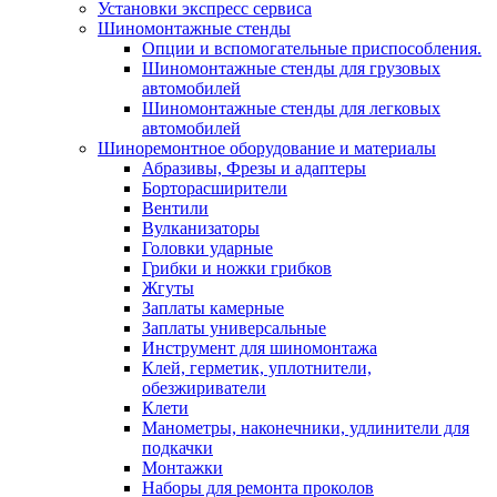
Установки экспресс сервиса
Шиномонтажные стенды
Опции и вспомогательные приспособления.
Шиномонтажные стенды для грузовых
автомобилей
Шиномонтажные стенды для легковых
автомобилей
Шиноремонтное оборудование и материалы
Абразивы, Фрезы и адаптеры
Борторасширители
Вентили
Вулканизаторы
Головки ударные
Грибки и ножки грибков
Жгуты
Заплаты камерные
Заплаты универсальные
Инструмент для шиномонтажа
Клей, герметик, уплотнители,
обезжириватели
Клети
Манометры, наконечники, удлинители для
подкачки
Монтажки
Наборы для ремонта проколов