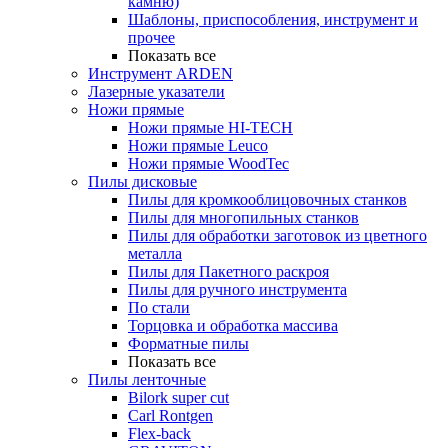
камню)
Шаблоны, приспособления, инструмент и
прочее
Показать все
Инструмент ARDEN
Лазерные указатели
Ножи прямые
Ножи прямые HI-TECH
Ножи прямые Leuco
Ножи прямые WoodTec
Пилы дисковые
Пилы для кромкооблицовочных станков
Пилы для многопильных станков
Пилы для обработки заготовок из цветного
металла
Пилы для Пакетного раскроя
Пилы для ручного инструмента
По стали
Торцовка и обработка массива
Форматные пилы
Показать все
Пилы ленточные
Bilork super cut
Carl Rontgen
Flex-back