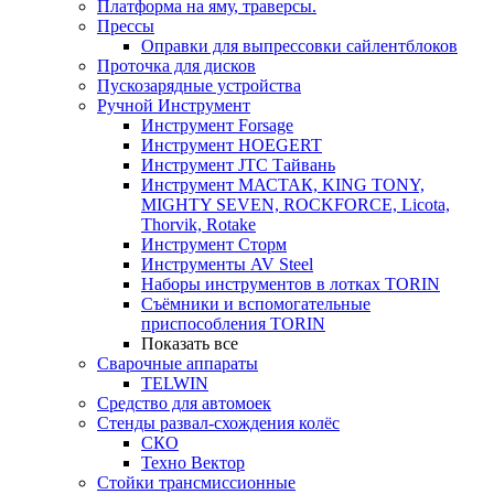
Платформа на яму, траверсы.
Прессы
Оправки для выпрессовки сайлентблоков
Проточка для дисков
Пускозарядные устройства
Ручной Инструмент
Инструмент Forsage
Инструмент HOEGERT
Инструмент JTC Тайвань
Инструмент МАСТАК, KING TONY,
MIGHTY SEVEN, ROCKFORCE, Licota,
Thorvik, Rotake
Инструмент Сторм
Инструменты AV Steel
Наборы инструментов в лотках TORIN
Съёмники и вспомогательные
приспособления TORIN
Показать все
Сварочные аппараты
TELWIN
Средство для автомоек
Стенды развал-схождения колёс
СКО
Техно Вектор
Стойки трансмиссионные