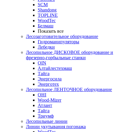
SCM
Shandong
TOPLINE
WoodTec
Белмаш
Показать все
Лесозаготовительное оборудование
Гидроманипуляторы
Лебедки
Лесопильное ДИСКОВОЕ оборудование и
фрезерно-горбыльные станки
OIN
Алтайлестехмаш
Тайга
Энергосила
Энерготех
Лесопильное ЛЕНТОЧНОЕ оборудование
OHI
Wood-Mizer
Атлант
Тайга
Триумф
Лесопильные линии
Линии укутывания погонажа
WoodTec