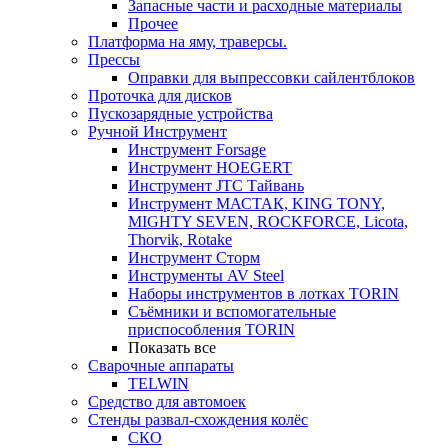
Запасные части и расходные материалы
Прочее
Платформа на яму, траверсы.
Прессы
Оправки для выпрессовки сайлентблоков
Проточка для дисков
Пускозарядные устройства
Ручной Инструмент
Инструмент Forsage
Инструмент HOEGERT
Инструмент JTC Тайвань
Инструмент МАСТАК, KING TONY,
MIGHTY SEVEN, ROCKFORCE, Licota,
Thorvik, Rotake
Инструмент Сторм
Инструменты AV Steel
Наборы инструментов в лотках TORIN
Съёмники и вспомогательные
приспособления TORIN
Показать все
Сварочные аппараты
TELWIN
Средство для автомоек
Стенды развал-схождения колёс
СКО