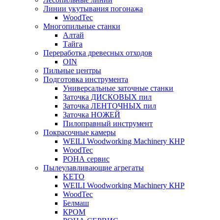
Линии укутывания погонажа
WoodTec
Многопильные станки
Алтай
Тайга
Переработка древесных отходов
OIN
Пильные центры
Подготовка инструмента
Универсальные заточные станки
Заточка ДИСКОВЫХ пил
Заточка ЛЕНТОЧНЫХ пил
Заточка НОЖЕЙ
Пилоправный инструмент
Покрасочные камеры
WEILI Woodworking Machinery КНР
WoodTec
РОНА сервис
Пылеулавливающие агрегаты
KETO
WEILI Woodworking Machinery КНР
WoodTec
Белмаш
КРОМ