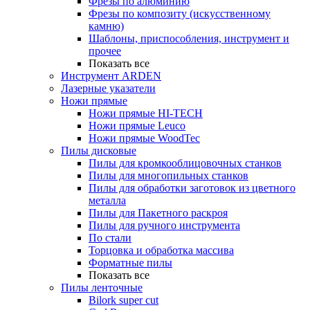
Фрезы по алюминию
Фрезы по композиту (искусственному
камню)
Шаблоны, приспособления, инструмент и
прочее
Показать все
Инструмент ARDEN
Лазерные указатели
Ножи прямые
Ножи прямые HI-TECH
Ножи прямые Leuco
Ножи прямые WoodTec
Пилы дисковые
Пилы для кромкооблицовочных станков
Пилы для многопильных станков
Пилы для обработки заготовок из цветного
металла
Пилы для Пакетного раскроя
Пилы для ручного инструмента
По стали
Торцовка и обработка массива
Форматные пилы
Показать все
Пилы ленточные
Bilork super cut