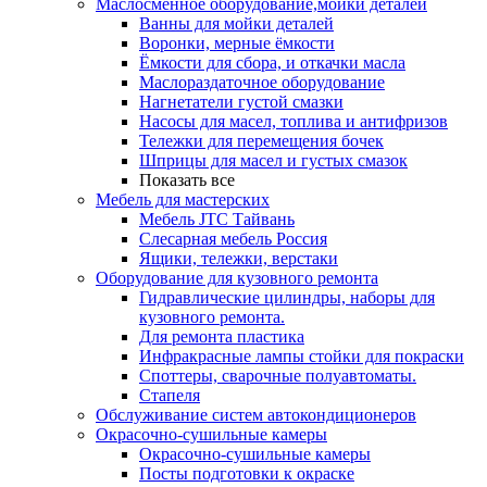
Маслосменное оборудование,мойки деталей
Ванны для мойки деталей
Воронки, мерные ёмкости
Ёмкости для сбора, и откачки масла
Маслораздаточное оборудование
Нагнетатели густой смазки
Насосы для масел, топлива и антифризов
Тележки для перемещения бочек
Шприцы для масел и густых смазок
Показать все
Мебель для мастерских
Мебель JTC Тайвань
Слесарная мебель Россия
Ящики, тележки, верстаки
Оборудование для кузовного ремонта
Гидравлические цилиндры, наборы для
кузовного ремонта.
Для ремонта пластика
Инфракрасные лампы стойки для покраски
Споттеры, сварочные полуавтоматы.
Стапеля
Обслуживание систем автокондиционеров
Окрасочно-сушильные камеры
Окрасочно-сушильные камеры
Посты подготовки к окраске