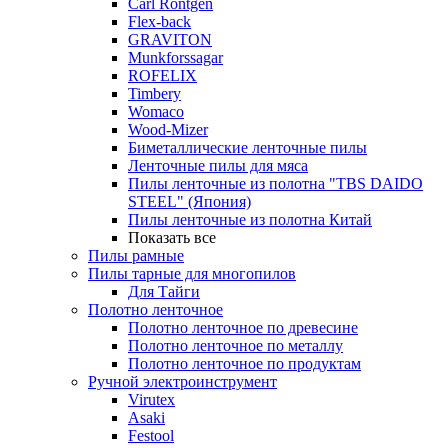
Carl Rontgen
Flex-back
GRAVITON
Munkforssagar
ROFELIX
Timbery
Womaco
Wood-Mizer
Биметаллические ленточные пилы
Ленточные пилы для мяса
Пилы ленточные из полотна "TBS DAIDO
STEEL" (Япония)
Пилы ленточные из полотна Китай
Показать все
Пилы рамные
Пилы тарные для многопилов
Для Тайги
Полотно ленточное
Полотно ленточное по древесине
Полотно ленточное по металлу
Полотно ленточное по продуктам
Ручной электроинструмент
Virutex
Asaki
Festool