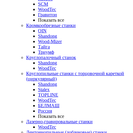
SCM
WoodTec
Гравитон
Показать все
Кромкообрезные станки
OIN
Shandong
Wood-Mizer
Тайга
Триумф
Круглопалочный станок
Shandong
WoodTec
Круглопильные станки с торцовочной кареткой
(циркулярный)
Shandong
Stalex
TOPLINE
WoodTec
БЕЛМАШ
Россия
Показать все
Лазерно-гравировальные станки
WoodTec
Ленточнопильные (лобзиковые) станки