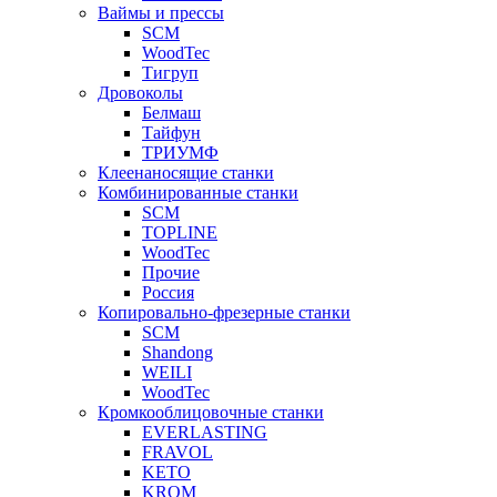
Ваймы и прессы
SCM
WoodTec
Тигруп
Дровоколы
Белмаш
Тайфун
ТРИУМФ
Клеенаносящие станки
Комбинированные станки
SCM
TOPLINE
WoodTec
Прочие
Россия
Копировально-фрезерные станки
SCM
Shandong
WEILI
WoodTec
Кромкооблицовочные станки
EVERLASTING
FRAVOL
KETO
KROM