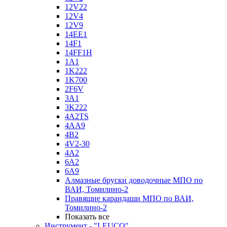
12V22
12V4
12V9
14EE1
14F1
14FF1H
1A1
1K222
1K700
2F6V
3A1
3K222
4A2TS
4AA9
4B2
4V2-30
4А2
6A2
6A9
Алмазные бруски доводочные МПО по
ВАИ, Томилино-2
Правящие карандаши МПО по ВАИ,
Томилино-2
Показать все
Инструмент - "LEUCO"