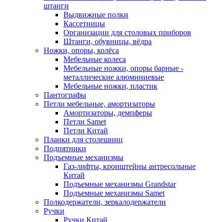
штанги
Выдвижные полки
Кассетницы
Организации для столовых приборов
Штанги, обувницы, вёдра
Ножки, опоры, колёса
Мебельные колеса
Мебельные ножки, опоры барные -
металлические алюминиевые
Мебельные ножки, пластик
Пантографы
Петли мебельные, амортизаторы
Амортизаторы, демпферы
Петли Samet
Петли Китай
Планки для столешниц
Подпятники
Подъемные механизмы
Газ-лифты, кронштейны антресольные
Китай
Подъемные механизмы Grandstar
Подъемные механизмы Samet
Полкодержатели, зеркалодержатели
Ручки
Ручки Китай