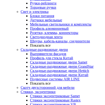
Ручки-рейлинги
Торцевые ручки
Свет и электрика
Блоки питания
Датчики мебельные
Мебельные светильники и комплекты
Профиль алюминиевый
Розетки, клеммы, коннекторы
Светодиодная лента
Шнуры, кабель-каналы, соединители
Показать все
Складные-раздвижные двери
Выпрямители фасадов
Профиль для стекла Китай
Складные раздвижные двери Samet
Складные-раздвижные двери GrandStar
Складные-раздвижные двери Hettich
Складные-раздвижные двери Китай
Подвесные системы AIR LINE
Показать все
Скотч двухсторонний для мебели
Стяжки, эксцентрики
Cтяжки эксцентриковые Samet
Стяжки эксцентриковые Rastex
Стяжки эксцентриковые VB