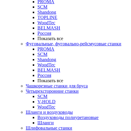
PROMA
SCM
Shandong
TOPLINE
WoodTec
BELMASH
Россия
Показать все
Фуговальные, фуговально-рейсмусовые станки
PROMA
SCM
Shandong
WoodTec
BELMASH
Россия
Показать все
Чашкорезные станки для бруса
Четырехсторонние станки
SCM
V-HOLD
WoodTec
Шланги и воздуховоды
Воздуховоды полиуретановые
Шланги
Шлифовальные станки