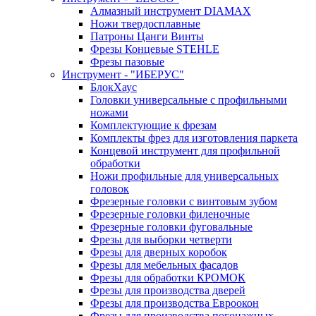
Алмазный инструмент DIAMAX
Ножи твердосплавные
Патроны Цанги Винты
Фрезы Концевые STEHLE
Фрезы пазовые
Инструмент - "ИБЕРУС"
БлокХаус
Головки универсальные с профильными
ножами
Комплектующие к фрезам
Комплекты фрез для изготовления паркета
Концевой инструмент для профильной
обработки
Ножи профильные для универсальных
головок
Фрезерные головки с винтовым зубом
Фрезерные головки филеночные
Фрезерные головки фуговальные
Фрезы для выборки четверти
Фрезы для дверных коробок
Фрезы для мебельных фасадов
Фрезы для обработки КРОМОК
Фрезы для производства дверей
Фрезы для производства Евроокон
Фрезы для производства погонажных