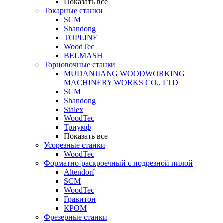
Показать все
Токарные станки
SCM
Shandong
TOPLINE
WoodTec
BELMASH
Торцовочные станки
MUDANJIANG WOODWORKING
MACHINERY WORKS CO., LTD
SCM
Shandong
Stalex
WoodTec
Триумф
Показать все
Усорезные станки
WoodTec
Форматно-раскроечный с подрезной пилой
Altendorf
SCM
WoodTec
Гравитон
КРОМ
Фрезерные станки