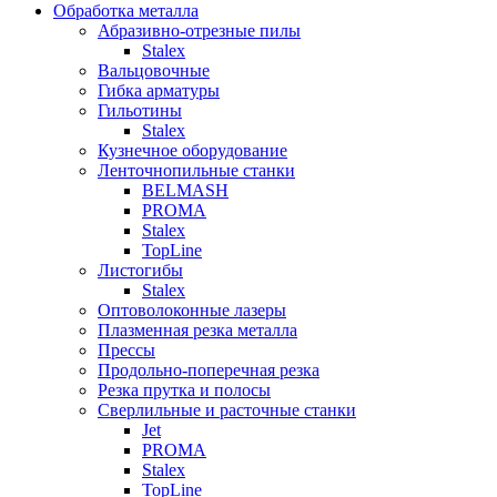
Обработка металла
Абразивно-отрезные пилы
Stalex
Вальцовочные
Гибка арматуры
Гильотины
Stalex
Кузнечное оборудование
Ленточнопильные станки
BELMASH
PROMA
Stalex
TopLine
Листогибы
Stalex
Оптоволоконные лазеры
Плазменная резка металла
Прессы
Продольно-поперечная резка
Резка прутка и полосы
Сверлильные и расточные станки
Jet
PROMA
Stalex
TopLine