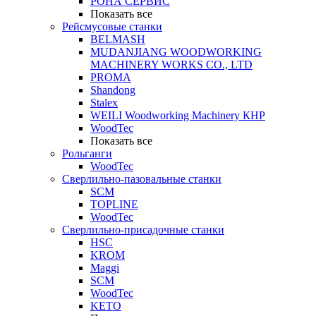
РОНА СЕРВИС
Показать все
Рейсмусовые станки
BELMASH
MUDANJIANG WOODWORKING
MACHINERY WORKS CO., LTD
PROMA
Shandong
Stalex
WEILI Woodworking Machinery КНР
WoodTec
Показать все
Рольганги
WoodTec
Сверлильно-пазовальные станки
SCM
TOPLINE
WoodTec
Сверлильно-присадочные станки
HSC
KROM
Maggi
SCM
WoodTec
KETO