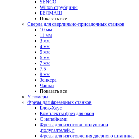
SENCO
Wilton струбцины
БЕЛМАШ
Показать все
Сверла для сверлильно-присадочных станков
10 мм
11 мм
3 мм
4 мм
5 мм
6 мм
7 мм
7.5
8 мм
Зенкера
Чашки
Показать все
Угломеры
Фрезы для фрезерных станков
Блок-Хаус
Комплекты фрез для окон
С напайками
Фрезы для изготовл. полуштапа
,полугалтелей, г
Фрезы для изготовления дверного штапика,