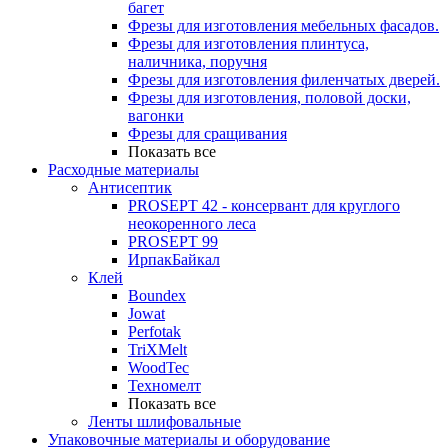
багет
Фрезы для изготовления мебельных фасадов.
Фрезы для изготовления плинтуса,
наличника, поручня
Фрезы для изготовления филенчатых дверей.
Фрезы для изготовления, половой доски,
вагонки
Фрезы для сращивания
Показать все
Расходные материалы
Антисептик
PROSEPT 42 - консервант для круглого
неокоренного леса
PROSEPT 99
ИрпакБайкал
Клей
Boundex
Jowat
Perfotak
TriXMelt
WoodTec
Техномелт
Показать все
Ленты шлифовальные
Упаковочные материалы и оборудование