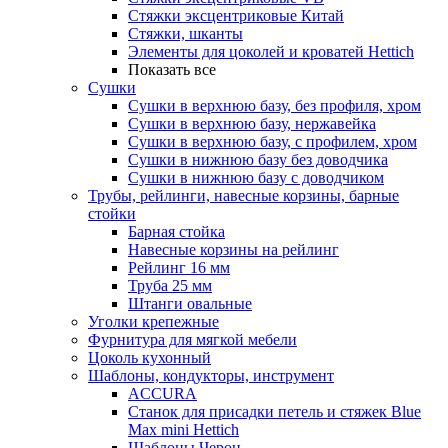
Стяжки эксцентриковые Китай
Стяжки, шканты
Элементы для цоколей и кроватей Hettich
Показать все
Сушки
Сушки в верхнюю базу, без профиля, хром
Сушки в верхнюю базу, нержавейка
Сушки в верхнюю базу, с профилем, хром
Сушки в нижнюю базу без доводчика
Сушки в нижнюю базу с доводчиком
Трубы, рейлинги, навесные корзины, барные
стойки
Барная стойка
Навесные корзины на рейлинг
Рейлинг 16 мм
Труба 25 мм
Штанги овальные
Уголки крепежные
Фурнитура для мягкой мебели
Цоколь кухонный
Шаблоны, кондукторы, инструмент
ACCURA
Станок для присадки петель и стяжек Blue
Max mini Hettich
Шаблоны Черон