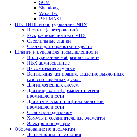
SCM
Shandong
WoodTec
BELMASH
НЕСТИНГ и оборудование с ЧПУ
Нестинг (фрезерование)
Раскроечные центры с ЧПУ
Сверлильные станки
Станки для обработки изделий
Шланги и рукава для промышленности
Полиуретановые абразивостойкие
ПВХ армированные
Высокотемпературные
Вентиляция, аспирация, удаление выхлопных
газов и сварочных дымов
Для инженерных систем
Для пищевой и фармацевтической
промышленности
Для химической и нефтехимической
промышленности
С электроподогревом
Хомуты и соединительные элементы
Электропроводящие
Оборудование по продуктам
Ленточнопильные станки