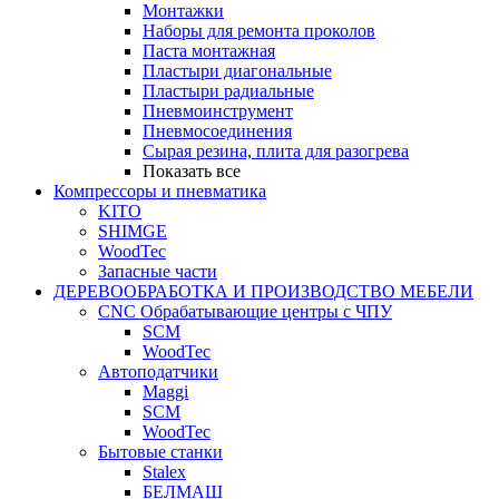
Монтажки
Наборы для ремонта проколов
Паста монтажная
Пластыри диагональные
Пластыри радиальные
Пневмоинструмент
Пневмосоединения
Сырая резина, плита для разогрева
Показать все
Компрессоры и пневматика
KITO
SHIMGE
WoodTec
Запасные части
ДЕРЕВООБРАБОТКА И ПРОИЗВОДСТВО МЕБЕЛИ
CNC Обрабатывающие центры с ЧПУ
SCM
WoodTec
Автоподатчики
Maggi
SCM
WoodTec
Бытовые станки
Stalex
БЕЛМАШ