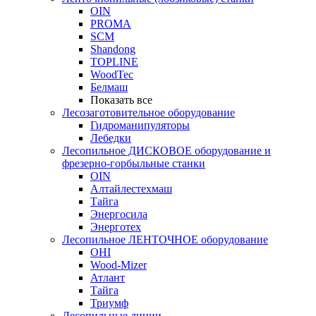
OIN
PROMA
SCM
Shandong
TOPLINE
WoodTec
Белмаш
Показать все
Лесозаготовительное оборудование
Гидроманипуляторы
Лебедки
Лесопильное ДИСКОВОЕ оборудование и
фрезерно-горбыльные станки
OIN
Алтайлестехмаш
Тайга
Энергосила
Энерготех
Лесопильное ЛЕНТОЧНОЕ оборудование
OHI
Wood-Mizer
Атлант
Тайга
Триумф
Лесопильные линии