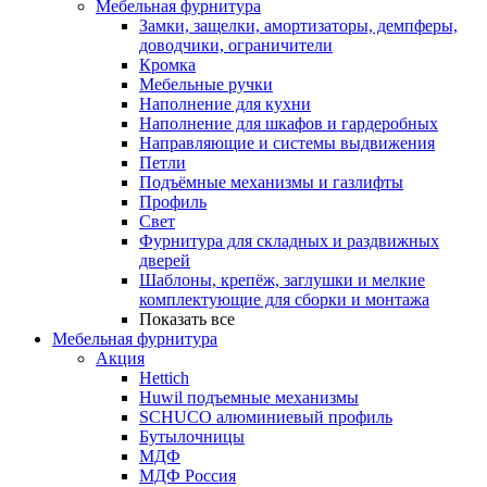
Мебельная фурнитура
Замки, защелки, амортизаторы, демпферы,
доводчики, ограничители
Кромка
Мебельные ручки
Наполнение для кухни
Наполнение для шкафов и гардеробных
Направляющие и системы выдвижения
Петли
Подъёмные механизмы и газлифты
Профиль
Свет
Фурнитура для складных и раздвижных
дверей
Шаблоны, крепёж, заглушки и мелкие
комплектующие для сборки и монтажа
Показать все
Мебельная фурнитура
Акция
Hettich
Huwil подъемные механизмы
SCHUCO алюминиевый профиль
Бутылочницы
МДФ
МДФ Россия