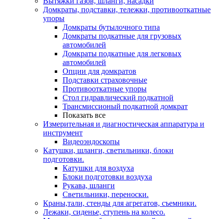
Вытяжки газов, шланги, насадки
Домкраты, подставки, тележки, противооткатные
упоры
Домкраты бутылочного типа
Домкраты подкатные для грузовых
автомобилей
Домкраты подкатные для легковых
автомобилей
Опции для домкратов
Подставки страховочные
Противооткатные упоры
Стол гидравлический подкатной
Трансмиссионый подкатной домкрат
Показать все
Измерительная и диагностическая аппаратура и
инструмент
Видеоэндоскопы
Катушки, шланги, светильники, блоки
подготовки.
Катушки для воздуха
Блоки подготовки воздуха
Рукава, шланги
Светильники, переноски.
Краны,тали, стенды для агрегатов, съемники.
Лежаки, сиденье, ступень на колесо.