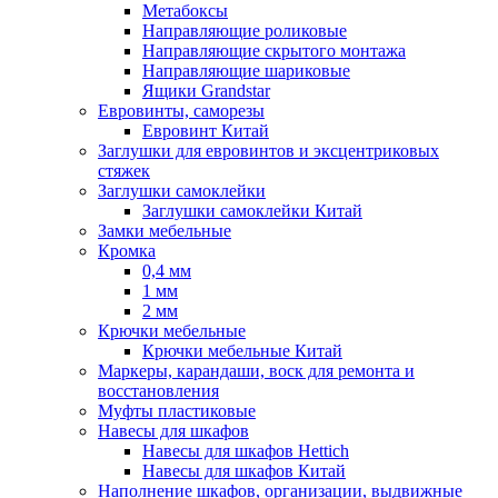
Метабоксы
Направляющие роликовые
Направляющие скрытого монтажа
Направляющие шариковые
Ящики Grandstar
Евровинты, саморезы
Евровинт Китай
Заглушки для евровинтов и эксцентриковых
стяжек
Заглушки самоклейки
Заглушки самоклейки Китай
Замки мебельные
Кромка
0,4 мм
1 мм
2 мм
Крючки мебельные
Крючки мебельные Китай
Маркеры, карандаши, воск для ремонта и
восстановления
Муфты пластиковые
Навесы для шкафов
Навесы для шкафов Hettich
Навесы для шкафов Китай
Наполнение шкафов, организации, выдвижные