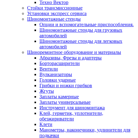
Техно Вектор
Стойки трансмиссионные
Установки экспресс сервиса
Шиномонтажные стенды
Опции и вспомогательные приспособления.
Шиномонтажные стенды для грузовых
автомобилей
Шиномонтажные стенды для легковых
автомобилей
Шиноремонтное оборудование и материалы
Абразивы, Фрезы и адаптеры
Борторасширители
Вентили
Вулканизаторы
Головки ударные
Грибки и ножки грибков
Жгуты
Заплаты камерные
Заплаты универсальные
Инструмент для шиномонтажа
Клей, герметик, уплотнители,
обезжириватели
Клети
Манометры, наконечники, удлинители для
подкачки