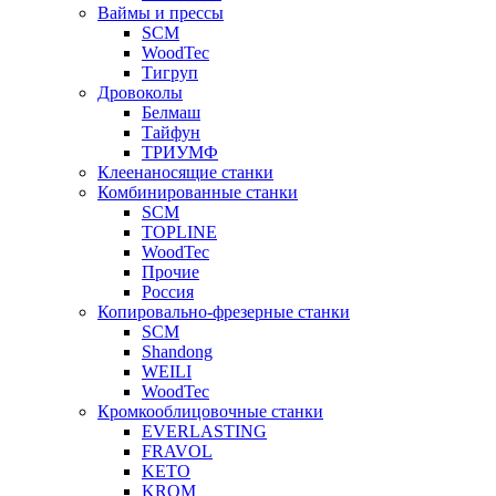
Ваймы и прессы
SCM
WoodTec
Тигруп
Дровоколы
Белмаш
Тайфун
ТРИУМФ
Клеенаносящие станки
Комбинированные станки
SCM
TOPLINE
WoodTec
Прочие
Россия
Копировально-фрезерные станки
SCM
Shandong
WEILI
WoodTec
Кромкооблицовочные станки
EVERLASTING
FRAVOL
KETO
KROM