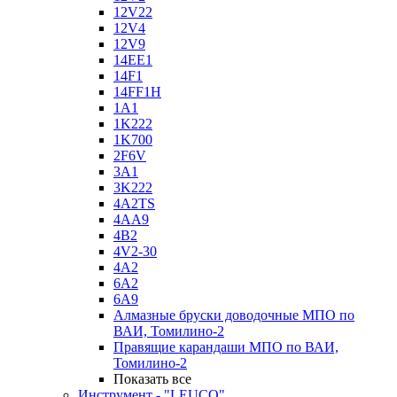
12V22
12V4
12V9
14EE1
14F1
14FF1H
1A1
1K222
1K700
2F6V
3A1
3K222
4A2TS
4AA9
4B2
4V2-30
4А2
6A2
6A9
Алмазные бруски доводочные МПО по
ВАИ, Томилино-2
Правящие карандаши МПО по ВАИ,
Томилино-2
Показать все
Инструмент - "LEUCO"