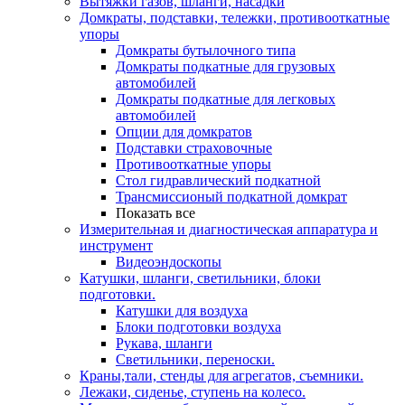
Вытяжки газов, шланги, насадки
Домкраты, подставки, тележки, противооткатные
упоры
Домкраты бутылочного типа
Домкраты подкатные для грузовых
автомобилей
Домкраты подкатные для легковых
автомобилей
Опции для домкратов
Подставки страховочные
Противооткатные упоры
Стол гидравлический подкатной
Трансмиссионый подкатной домкрат
Показать все
Измерительная и диагностическая аппаратура и
инструмент
Видеоэндоскопы
Катушки, шланги, светильники, блоки
подготовки.
Катушки для воздуха
Блоки подготовки воздуха
Рукава, шланги
Светильники, переноски.
Краны,тали, стенды для агрегатов, съемники.
Лежаки, сиденье, ступень на колесо.