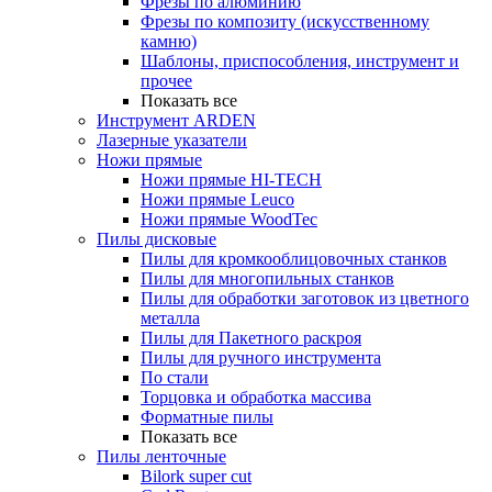
Фрезы по алюминию
Фрезы по композиту (искусственному
камню)
Шаблоны, приспособления, инструмент и
прочее
Показать все
Инструмент ARDEN
Лазерные указатели
Ножи прямые
Ножи прямые HI-TECH
Ножи прямые Leuco
Ножи прямые WoodTec
Пилы дисковые
Пилы для кромкооблицовочных станков
Пилы для многопильных станков
Пилы для обработки заготовок из цветного
металла
Пилы для Пакетного раскроя
Пилы для ручного инструмента
По стали
Торцовка и обработка массива
Форматные пилы
Показать все
Пилы ленточные
Bilork super cut