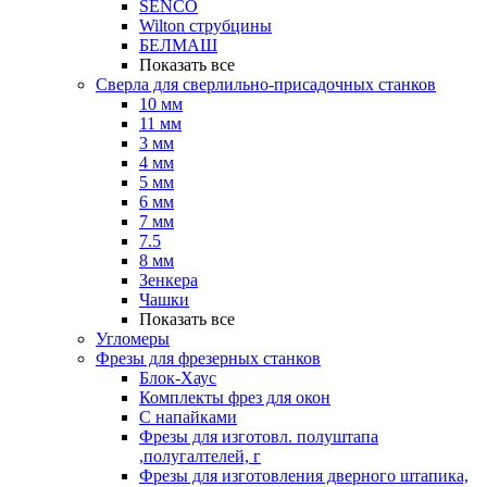
SENCO
Wilton струбцины
БЕЛМАШ
Показать все
Сверла для сверлильно-присадочных станков
10 мм
11 мм
3 мм
4 мм
5 мм
6 мм
7 мм
7.5
8 мм
Зенкера
Чашки
Показать все
Угломеры
Фрезы для фрезерных станков
Блок-Хаус
Комплекты фрез для окон
С напайками
Фрезы для изготовл. полуштапа
,полугалтелей, г
Фрезы для изготовления дверного штапика,