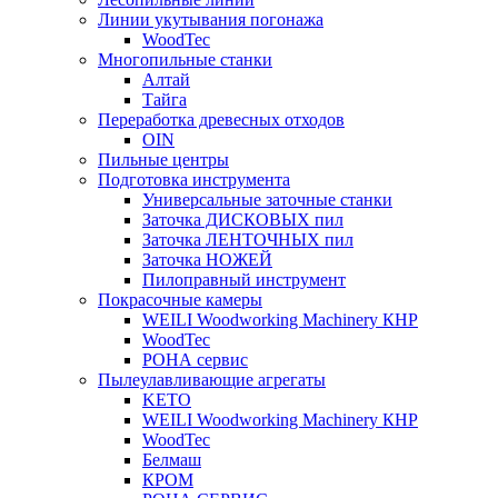
Линии укутывания погонажа
WoodTec
Многопильные станки
Алтай
Тайга
Переработка древесных отходов
OIN
Пильные центры
Подготовка инструмента
Универсальные заточные станки
Заточка ДИСКОВЫХ пил
Заточка ЛЕНТОЧНЫХ пил
Заточка НОЖЕЙ
Пилоправный инструмент
Покрасочные камеры
WEILI Woodworking Machinery КНР
WoodTec
РОНА сервис
Пылеулавливающие агрегаты
KETO
WEILI Woodworking Machinery КНР
WoodTec
Белмаш
КРОМ