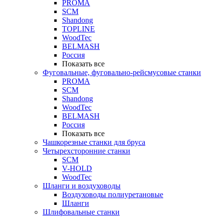
PROMA
SCM
Shandong
TOPLINE
WoodTec
BELMASH
Россия
Показать все
Фуговальные, фуговально-рейсмусовые станки
PROMA
SCM
Shandong
WoodTec
BELMASH
Россия
Показать все
Чашкорезные станки для бруса
Четырехсторонние станки
SCM
V-HOLD
WoodTec
Шланги и воздуховоды
Воздуховоды полиуретановые
Шланги
Шлифовальные станки