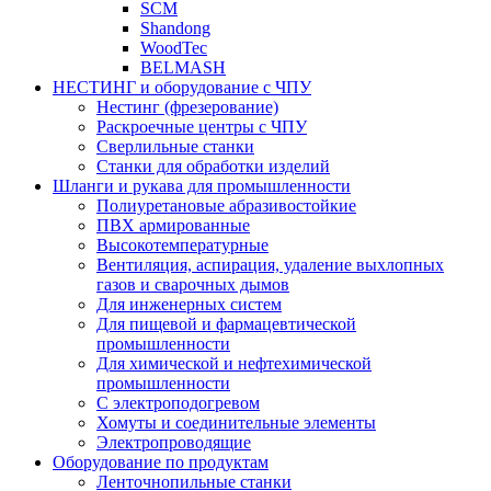
SCM
Shandong
WoodTec
BELMASH
НЕСТИНГ и оборудование с ЧПУ
Нестинг (фрезерование)
Раскроечные центры с ЧПУ
Сверлильные станки
Станки для обработки изделий
Шланги и рукава для промышленности
Полиуретановые абразивостойкие
ПВХ армированные
Высокотемпературные
Вентиляция, аспирация, удаление выхлопных
газов и сварочных дымов
Для инженерных систем
Для пищевой и фармацевтической
промышленности
Для химической и нефтехимической
промышленности
С электроподогревом
Хомуты и соединительные элементы
Электропроводящие
Оборудование по продуктам
Ленточнопильные станки