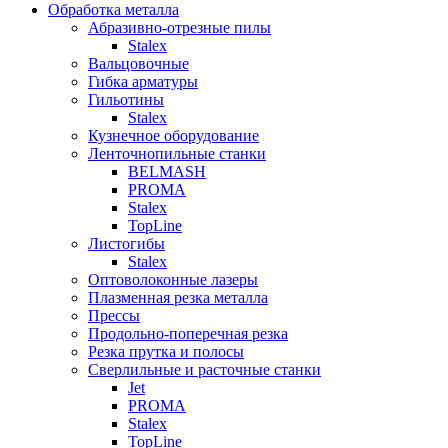
Обработка металла
Абразивно-отрезные пилы
Stalex
Вальцовочные
Гибка арматуры
Гильотины
Stalex
Кузнечное оборудование
Ленточнопильные станки
BELMASH
PROMA
Stalex
TopLine
Листогибы
Stalex
Оптоволоконные лазеры
Плазменная резка металла
Прессы
Продольно-поперечная резка
Резка прутка и полосы
Сверлильные и расточные станки
Jet
PROMA
Stalex
TopLine