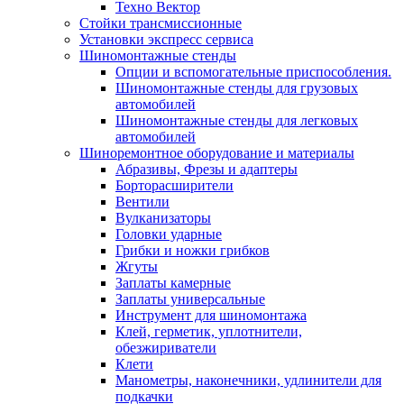
Техно Вектор
Стойки трансмиссионные
Установки экспресс сервиса
Шиномонтажные стенды
Опции и вспомогательные приспособления.
Шиномонтажные стенды для грузовых
автомобилей
Шиномонтажные стенды для легковых
автомобилей
Шиноремонтное оборудование и материалы
Абразивы, Фрезы и адаптеры
Борторасширители
Вентили
Вулканизаторы
Головки ударные
Грибки и ножки грибков
Жгуты
Заплаты камерные
Заплаты универсальные
Инструмент для шиномонтажа
Клей, герметик, уплотнители,
обезжириватели
Клети
Манометры, наконечники, удлинители для
подкачки