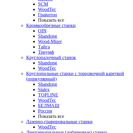
SCM
WoodTec
Гравитон
Показать все
Кромкообрезные станки
OIN
Shandong
Wood-Mizer
Тайга
Триумф
Круглопалочный станок
Shandong
WoodTec
Круглопильные станки с торцовочной кареткой
(циркулярный)
Shandong
Stalex
TOPLINE
WoodTec
БЕЛМАШ
Россия
Показать все
Лазерно-гравировальные станки
WoodTec
Ленточнопильные (лобзиковые) станки