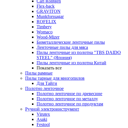
Carl Rontgen
Flex-back
GRAVITON
Munkforssagar
ROFELIX
Timbery
Womaco
Wood-Mizer
Биметаллические ленточные пилы
Ленточные пилы для мяса
Пилы ленточные из полотна "TBS DAIDO
STEEL" (Япония)
Пилы ленточные из полотна Китай
Показать все
Пилы рамные
Пилы тарные для многопилов
Для Тайги
Полотно ленточное
Полотно ленточное по древесине
Полотно ленточное по металлу
Полотно ленточное по продуктам
Ручной электроинструмент
Virutex
Asaki
Festool