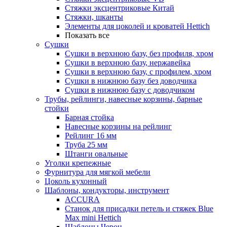
Стяжки эксцентриковые Китай
Стяжки, шканты
Элементы для цоколей и кроватей Hettich
Показать все
Сушки
Сушки в верхнюю базу, без профиля, хром
Сушки в верхнюю базу, нержавейка
Сушки в верхнюю базу, с профилем, хром
Сушки в нижнюю базу без доводчика
Сушки в нижнюю базу с доводчиком
Трубы, рейлинги, навесные корзины, барные
стойки
Барная стойка
Навесные корзины на рейлинг
Рейлинг 16 мм
Труба 25 мм
Штанги овальные
Уголки крепежные
Фурнитура для мягкой мебели
Цоколь кухонный
Шаблоны, кондукторы, инструмент
ACCURA
Станок для присадки петель и стяжек Blue
Max mini Hettich
Шаблоны Черон