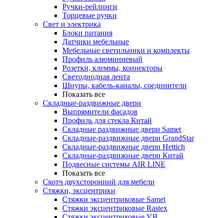
Ручки-рейлинги
Торцевые ручки
Свет и электрика
Блоки питания
Датчики мебельные
Мебельные светильники и комплекты
Профиль алюминиевый
Розетки, клеммы, коннекторы
Светодиодная лента
Шнуры, кабель-каналы, соединители
Показать все
Складные-раздвижные двери
Выпрямители фасадов
Профиль для стекла Китай
Складные раздвижные двери Samet
Складные-раздвижные двери GrandStar
Складные-раздвижные двери Hettich
Складные-раздвижные двери Китай
Подвесные системы AIR LINE
Показать все
Скотч двухсторонний для мебели
Стяжки, эксцентрики
Cтяжки эксцентриковые Samet
Стяжки эксцентриковые Rastex
Стяжки эксцентриковые VB