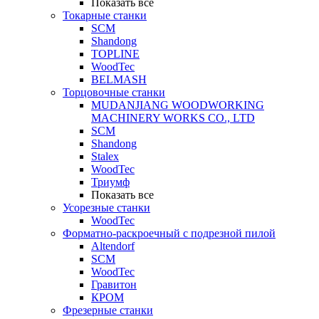
Показать все
Токарные станки
SCM
Shandong
TOPLINE
WoodTec
BELMASH
Торцовочные станки
MUDANJIANG WOODWORKING
MACHINERY WORKS CO., LTD
SCM
Shandong
Stalex
WoodTec
Триумф
Показать все
Усорезные станки
WoodTec
Форматно-раскроечный с подрезной пилой
Altendorf
SCM
WoodTec
Гравитон
КРОМ
Фрезерные станки