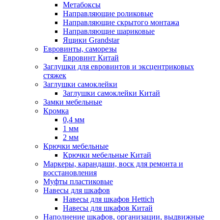
Метабоксы
Направляющие роликовые
Направляющие скрытого монтажа
Направляющие шариковые
Ящики Grandstar
Евровинты, саморезы
Евровинт Китай
Заглушки для евровинтов и эксцентриковых
стяжек
Заглушки самоклейки
Заглушки самоклейки Китай
Замки мебельные
Кромка
0,4 мм
1 мм
2 мм
Крючки мебельные
Крючки мебельные Китай
Маркеры, карандаши, воск для ремонта и
восстановления
Муфты пластиковые
Навесы для шкафов
Навесы для шкафов Hettich
Навесы для шкафов Китай
Наполнение шкафов, организации, выдвижные