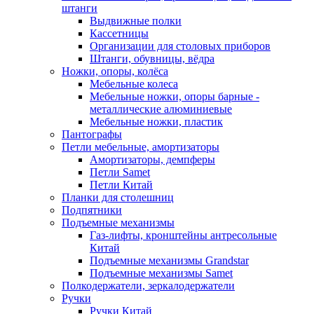
штанги
Выдвижные полки
Кассетницы
Организации для столовых приборов
Штанги, обувницы, вёдра
Ножки, опоры, колёса
Мебельные колеса
Мебельные ножки, опоры барные -
металлические алюминиевые
Мебельные ножки, пластик
Пантографы
Петли мебельные, амортизаторы
Амортизаторы, демпферы
Петли Samet
Петли Китай
Планки для столешниц
Подпятники
Подъемные механизмы
Газ-лифты, кронштейны антресольные
Китай
Подъемные механизмы Grandstar
Подъемные механизмы Samet
Полкодержатели, зеркалодержатели
Ручки
Ручки Китай