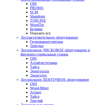
OIN
PROMA
SCM
Shandong
TOPLINE
WoodTec
Белмаш
Показать все
Лесозаготовительное оборудование
Гидроманипуляторы
Лебедки
Лесопильное ДИСКОВОЕ оборудование и
фрезерно-горбыльные станки
OIN
Алтайлестехмаш
Тайга
Энергосила
Энерготех
Лесопильное ЛЕНТОЧНОЕ оборудование
OHI
Wood-Mizer
Атлант
Тайга
Триумф
Лесопильные линии