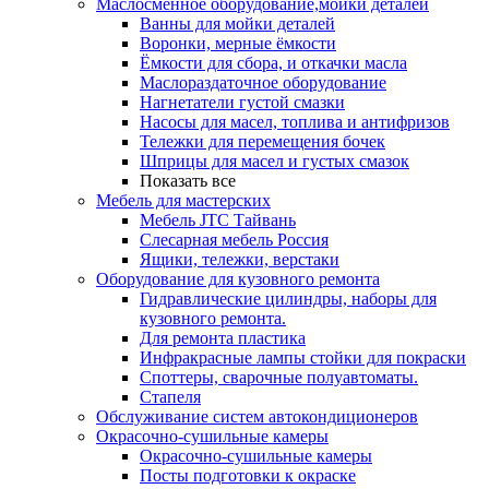
Маслосменное оборудование,мойки деталей
Ванны для мойки деталей
Воронки, мерные ёмкости
Ёмкости для сбора, и откачки масла
Маслораздаточное оборудование
Нагнетатели густой смазки
Насосы для масел, топлива и антифризов
Тележки для перемещения бочек
Шприцы для масел и густых смазок
Показать все
Мебель для мастерских
Мебель JTC Тайвань
Слесарная мебель Россия
Ящики, тележки, верстаки
Оборудование для кузовного ремонта
Гидравлические цилиндры, наборы для
кузовного ремонта.
Для ремонта пластика
Инфракрасные лампы стойки для покраски
Споттеры, сварочные полуавтоматы.
Стапеля
Обслуживание систем автокондиционеров
Окрасочно-сушильные камеры
Окрасочно-сушильные камеры
Посты подготовки к окраске