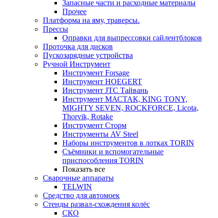
Запасные части и расходные материалы
Прочее
Платформа на яму, траверсы.
Прессы
Оправки для выпрессовки сайлентблоков
Проточка для дисков
Пускозарядные устройства
Ручной Инструмент
Инструмент Forsage
Инструмент HOEGERT
Инструмент JTC Тайвань
Инструмент МАСТАК, KING TONY,
MIGHTY SEVEN, ROCKFORCE, Licota,
Thorvik, Rotake
Инструмент Сторм
Инструменты AV Steel
Наборы инструментов в лотках TORIN
Съёмники и вспомогательные
приспособления TORIN
Показать все
Сварочные аппараты
TELWIN
Средство для автомоек
Стенды развал-схождения колёс
СКО