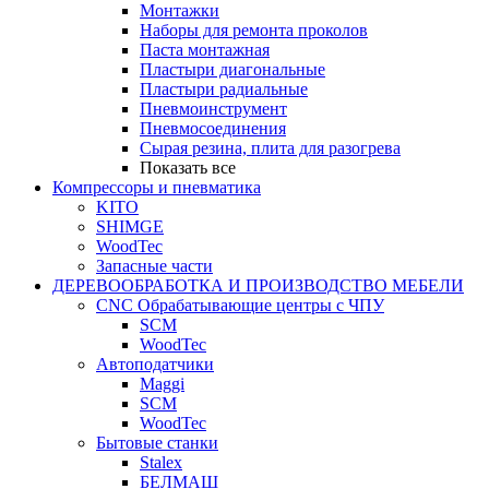
Монтажки
Наборы для ремонта проколов
Паста монтажная
Пластыри диагональные
Пластыри радиальные
Пневмоинструмент
Пневмосоединения
Сырая резина, плита для разогрева
Показать все
Компрессоры и пневматика
KITO
SHIMGE
WoodTec
Запасные части
ДЕРЕВООБРАБОТКА И ПРОИЗВОДСТВО МЕБЕЛИ
CNC Обрабатывающие центры с ЧПУ
SCM
WoodTec
Автоподатчики
Maggi
SCM
WoodTec
Бытовые станки
Stalex
БЕЛМАШ