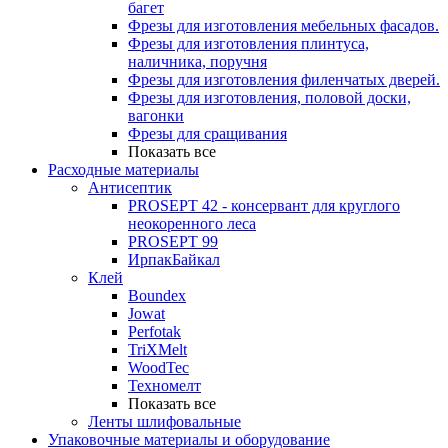
багет
Фрезы для изготовления мебельных фасадов.
Фрезы для изготовления плинтуса,
наличника, поручня
Фрезы для изготовления филенчатых дверей.
Фрезы для изготовления, половой доски,
вагонки
Фрезы для сращивания
Показать все
Расходные материалы
Антисептик
PROSEPT 42 - консервант для круглого
неокоренного леса
PROSEPT 99
ИрпакБайкал
Клей
Boundex
Jowat
Perfotak
TriXMelt
WoodTec
Техномелт
Показать все
Ленты шлифовальные
Упаковочные материалы и оборудование