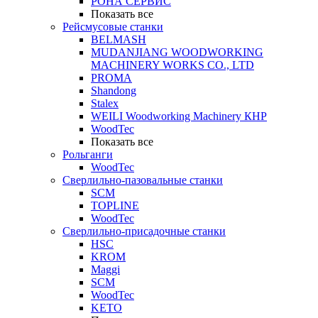
РОНА СЕРВИС
Показать все
Рейсмусовые станки
BELMASH
MUDANJIANG WOODWORKING
MACHINERY WORKS CO., LTD
PROMA
Shandong
Stalex
WEILI Woodworking Machinery КНР
WoodTec
Показать все
Рольганги
WoodTec
Сверлильно-пазовальные станки
SCM
TOPLINE
WoodTec
Сверлильно-присадочные станки
HSC
KROM
Maggi
SCM
WoodTec
KETO